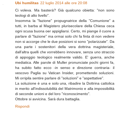
Ubi humilitas
22 luglio 2014 alle ore 20:08
Ci voleva. Ma basterà? Già qualcuno obietta: "non sono
teologi di alto livello".
Insomma la "fazione" propugnatrice della "Comunione" a
tutti, in barba al Magistero plurisecolare della Chiesa ceca
ogni scusa buona oer appigliarsi. Certo, mi piange il cuore a
parlare di "fazione" ma ormai solo chi fa finta di non vedere
non si accorge che le due posizioni si sono "polarizzate". Da
una parte i sostenitori della vera dottrina magisteriale,
dall'altra quelli che vorrebbero innovare, senza uno straccio
di appoggio teologico realmente valido. E' guerra, anche
mediatica. Alle parole di Muller pronunciate pochi giorni fa,
ha subito fatto ecco -in senso e direzione contraria- il
vescovo Paglia su Vatican Insider, promettendo soluzioni.
Mi orripila sentire parlare di "soluzioni" e "aspettative".
La soluzione è una e solo una, ribadire la Dottrina cattolica
in merito all'indissolubilità del Matrimonio e alla impossibilità
di seconde unioni e del loro "riconoscimento".
Ottobre si avvicina. Sarà dura battaglia.
Rispondi