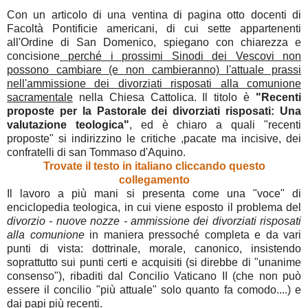
Con un articolo di una ventina di pagina otto docenti di
Facoltà Pontificie americani, di cui sette appartenenti
all'Ordine di San Domenico, spiegano con chiarezza e
concisione
perché i prossimi Sinodi dei Vescovi non
possono cambiare (e non cambieranno) l'attuale prassi
nell'ammissione dei divorziati risposati alla comunione
sacramentale
nella Chiesa Cattolica. Il titolo è
"Recenti
proposte per la Pastorale dei divorziati risposati:
Una
valutazione teologica"
, ed è chiaro a quali "recenti
proposte" si indirizzino le critiche ,pacate ma incisive, dei
confratelli di san Tommaso d'Aquino.
Trovate il testo in italiano cliccando questo
collegamento
Il lavoro a più mani si presenta come una "voce" di
enciclopedia teologica, in cui viene esposto il problema del
divorzio - nuove nozze - ammissione dei divorziati risposati
alla comunione
in maniera pressoché completa e da vari
punti di vista: dottrinale, morale, canonico, insistendo
soprattutto sui punti certi e acquisiti (si direbbe di "unanime
consenso"), ribaditi dal Concilio Vaticano II (che non può
essere il concilio "più attuale" solo quanto fa comodo....) e
dai papi più recenti.