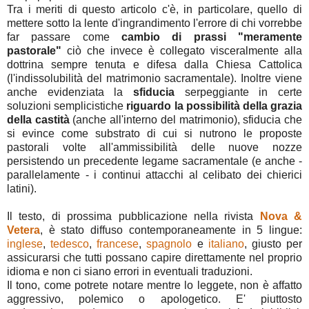
Tra i meriti di questo articolo c'è, in particolare, quello di
mettere sotto la lente d'ingrandimento l'errore di chi vorrebbe
far passare come
cambio di prassi "meramente
pastorale"
ciò che invece è collegato visceralmente alla
dottrina sempre tenuta e difesa dalla Chiesa Cattolica
(l'indissolubilità del matrimonio sacramentale). Inoltre viene
anche evidenziata la
sfiducia
serpeggiante in certe
soluzioni semplicistiche
riguardo la possibilità della grazia
della castità
(anche all'interno del matrimonio), sfiducia che
si evince come substrato di cui si nutrono le proposte
pastorali volte all'ammissibilità delle nuove nozze
persistendo un precedente legame sacramentale (e anche -
parallelamente - i continui attacchi al celibato dei chierici
latini).
Il testo, di prossima pubblicazione nella rivista
Nova &
Vetera
, è stato diffuso contemporaneamente in 5 lingue:
inglese
,
tedesco
,
francese
,
spagnolo
e
italiano
, giusto per
assicurarsi che tutti possano capire direttamente nel proprio
idioma e non ci siano errori in eventuali traduzioni.
Il tono, come potrete notare mentre lo leggete, non è affatto
aggressivo, polemico o apologetico. E' piuttosto