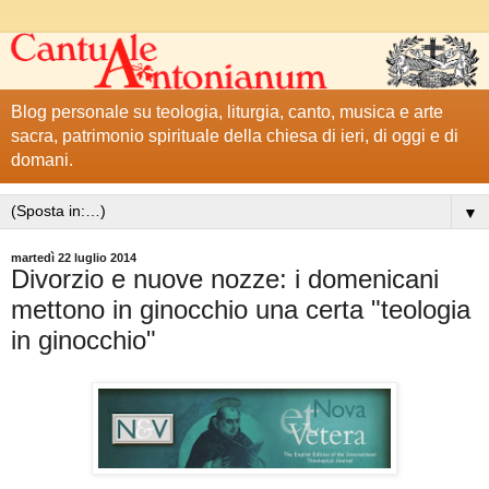
Blog personale su teologia, liturgia, canto, musica e arte
sacra, patrimonio spirituale della chiesa di ieri, di oggi e di
domani.
▼
martedì 22 luglio 2014
Divorzio e nuove nozze: i domenicani
mettono in ginocchio una certa "teologia
in ginocchio"