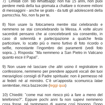
7) Limitati con 'sto Whattsapp: non hai 15 anni, non puoi
perdere metà della tua giornata a chattare o ricevere milioni
di messaggini - anche se gratis - da tutti gli adolescenti della
parrocchia. No, non fa per te.
8) Non usare la fotocamera mentre stai celebrando e
nemmeno se stai concelebrando la Messa. A volte alcuni
sacerdoti pensano che ai concelebranti sia consentito, in
caso di solennità e partecipazione a qualche festa
particolare, lo scatto più o meno furtivo di foto ricordo o
selfie, nonostante l'ingombro dei paramenti (vedi foto
sopra...). Risposta: "Ma nemmeno a San Pietro in Vaticano
quanto esce il Papa!".
9) Non usare né lasciare che altri usino il registratore in
confessione, nemmeno per prendere appunti vocali dei tuoi
meravigliosi consigli di Padre spirituale: non è permesso né
ai fedeli né al ministro. C'è un'apposita scomunica
latae
sententiae
, mica bazzecole (
leggi qua
)
10) Chiediti: "come mai non riesco più a fare a meno del
telefonino?". Eppure pochi anni fa non sapevi nemmeno
cosa fosse, né tantomeno di averne così bisogno. Dopo