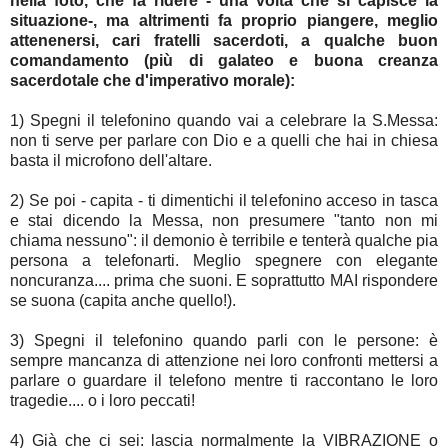
nella foto, che fa ridere - una volta che si capisce la
situazione-, ma altrimenti fa proprio piangere, meglio
attenenersi, cari fratelli sacerdoti, a qualche buon
comandamento (più di galateo e buona creanza
sacerdotale che d'imperativo morale):
1) Spegni il telefonino quando vai a celebrare la S.Messa:
non ti serve per parlare con Dio e a quelli che hai in chiesa
basta il microfono dell'altare.
2) Se poi - capita - ti dimentichi il telefonino acceso in tasca
e stai dicendo la Messa, non presumere "tanto non mi
chiama nessuno": il demonio è terribile e tenterà qualche pia
persona a telefonarti. Meglio spegnere con elegante
noncuranza.... prima che suoni. E soprattutto MAI rispondere
se suona (capita anche quello!).
3) Spegni il telefonino quando parli con le persone: è
sempre mancanza di attenzione nei loro confronti mettersi a
parlare o guardare il telefono mentre ti raccontano le loro
tragedie.... o i loro peccati!
4) Già che ci sei: lascia normalmente la VIBRAZIONE o