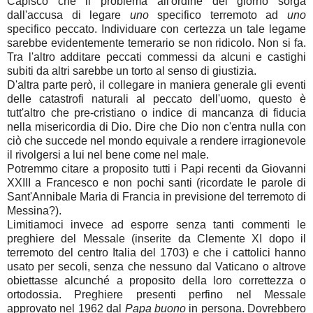
Capisco che il problema all'ordine del giorno sorga
dall'accusa di legare
uno
specifico terremoto ad
uno
specifico peccato. Individuare con certezza un tale legame
sarebbe evidentemente temerario se non ridicolo. Non si fa.
Tra l'altro additare peccati commessi da alcuni e castighi
subiti da altri sarebbe un torto al senso di giustizia.
D'altra parte però, il collegare in maniera generale gli eventi
delle catastrofi naturali al peccato dell'uomo, questo è
tutt'altro che pre-cristiano o indice di mancanza di fiducia
nella misericordia di Dio. Dire che Dio non c'entra nulla con
ciò che succede nel mondo equivale a rendere irragionevole
il rivolgersi a lui nel bene come nel male.
Potremmo citare a proposito tutti i Papi recenti da Giovanni
XXIII a Francesco e non pochi santi (ricordate le parole di
Sant'Annibale Maria di Francia in previsione del terremoto di
Messina?).
Limitiamoci invece ad esporre senza tanti commenti le
preghiere del Messale (inserite da Clemente XI dopo il
terremoto del centro Italia del 1703) e che i cattolici hanno
usato per secoli, senza che nessuno dal Vaticano o altrove
obiettasse alcunché a proposito della loro correttezza o
ortodossia. Preghiere presenti perfino nel Messale
approvato nel 1962 dal
Papa buono
in persona. Dovrebbero