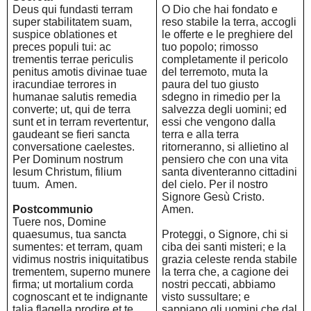
Deus qui fundasti terram
O Dio che hai fondato e
super stabilitatem suam,
reso stabile la terra, accogli
suspice oblationes et
le offerte e le preghiere del
preces populi tui: ac
tuo popolo; rimosso
trementis terrae periculis
completamente il pericolo
penitus amotis divinae tuae
del terremoto, muta la
iracundiae terrores in
paura del tuo giusto
humanae salutis remedia
sdegno in rimedio per la
converte; ut, qui de terra
salvezza degli uomini; ed
sunt et in terram revertentur,
essi che vengono dalla
gaudeant se fieri sancta
terra e alla terra
conversatione caelestes.
ritorneranno, si allietino al
Per Dominum nostrum
pensiero che con una vita
Iesum Christum, filium
santa diventeranno cittadini
tuum. Amen.
del cielo. Per il nostro
Signore Gesù Cristo.
Postcommunio
Amen.
Tuere nos, Domine
quaesumus, tua sancta
Proteggi, o Signore, chi si
sumentes: et terram, quam
ciba dei santi misteri; e la
vidimus nostris iniquitatibus
grazia celeste renda stabile
trementem, superno munere
la terra che, a cagione dei
firma; ut mortalium corda
nostri peccati, abbiamo
cognoscant et te indignante
visto sussultare; e
talia flagella prodire et te
sappiano gli uomini che dal