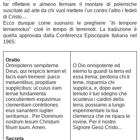
far riflettere e almeno fermare il montare di polemiche
suscitate ad arte da chi vuol mettere l'un contro l'altro i fedeli
di Cristo....
Ecco dunque come suonano le preghiere "
In tempore
terraemotus
" cioè in tempo di terremoti. La traduzione è
quella approvata dalla Conferenza Episcopale Italiana nel
1965:
Oratio
Omnipotens sempiterne
O Dio onnipotente ed
Deus, qui respicis terram et
eterno tu guardi la terra ed
facis eam tremere: parce
essa trema; perdona chi ti
metuentibus, propitiare
teme, risparmia chi
supplicibus; ut cuius iram
supplica, e, dopo aver
terrae fundamenta
temuto il tuo sdegno che
concutientem expavimus
scuoteva i cardini della
clementiam contritiones
terra, possiamo a lungo
eius sanantem iugiter
esperimentare la tua
sentiamus . Per Dominum
clemenza che ne ripara le
nostrum Iesum Christum
rovine. Per il nostro
filium tuum. Amen.
Signore Gesù Cristo...
Secreta