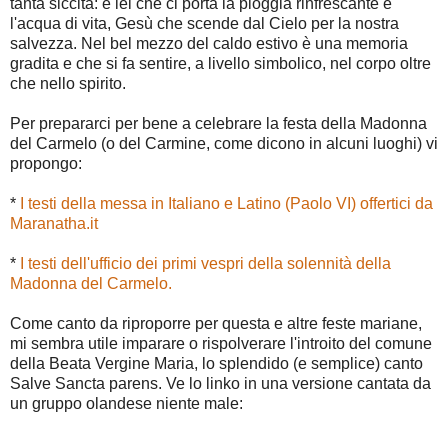
tanta siccità: è lei che ci porta la pioggia rinfrescante e
l'acqua di vita, Gesù che scende dal Cielo per la nostra
salvezza. Nel bel mezzo del caldo estivo è una memoria
gradita e che si fa sentire, a livello simbolico, nel corpo oltre
che nello spirito.
Per prepararci per bene a celebrare la festa della Madonna
del Carmelo (o del Carmine, come dicono in alcuni luoghi) vi
propongo:
*
I testi della messa in Italiano e Latino (Paolo VI) offertici da
Maranatha.it
*
I testi dell'ufficio dei primi vespri della solennità della
Madonna del Carmelo.
Come canto da riproporre per questa e altre feste mariane,
mi sembra utile imparare o rispolverare l'introito del comune
della Beata Vergine Maria, lo splendido (e semplice) canto
Salve Sancta parens. Ve lo linko in una versione cantata da
un gruppo olandese niente male: