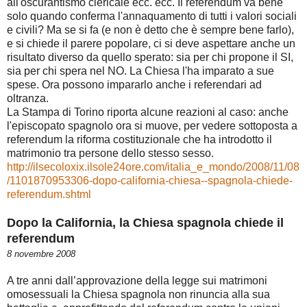
all'oscurantismo clericale ecc. ecc. Il referendum va bene
solo quando conferma l'annaquamento di tutti i valori sociali
e civili? Ma se si fa (e non è detto che è sempre bene farlo),
e si chiede il parere popolare, ci si deve aspettare anche un
risultato diverso da quello sperato: sia per chi propone il SI,
sia per chi spera nel NO. La Chiesa l'ha imparato a sue
spese. Ora possono impararlo anche i referendari ad
oltranza.
La Stampa di Torino riporta alcune reazioni al caso: anche
l'episcopato spagnolo ora si muove, per vedere sottoposta a
referendum la riforma costituzionale che ha introdotto il
matrimonio tra persone dello stesso sesso.
http://ilsecoloxix.ilsole24ore.com/italia_e_mondo/2008/11/08
/1101870953306-dopo-california-chiesa--spagnola-chiede-
referendum.shtml
Dopo la California, la Chiesa spagnola chiede il
referendum
8 novembre 2008
A tre anni dall’approvazione della legge sui matrimoni
omosessuali la Chiesa spagnola non rinuncia alla sua