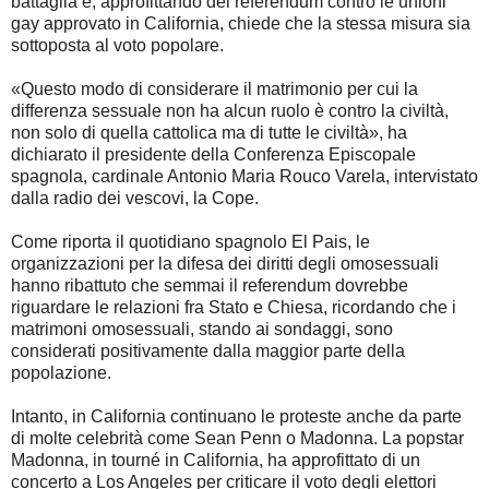
battaglia e, approfittando del referendum contro le unioni
gay approvato in California, chiede che la stessa misura sia
sottoposta al voto popolare.
«Questo modo di considerare il matrimonio per cui la
differenza sessuale non ha alcun ruolo è contro la civiltà,
non solo di quella cattolica ma di tutte le civiltà», ha
dichiarato il presidente della Conferenza Episcopale
spagnola, cardinale Antonio Maria Rouco Varela, intervistato
dalla radio dei vescovi, la Cope.
Come riporta il quotidiano spagnolo El Pais, le
organizzazioni per la difesa dei diritti degli omosessuali
hanno ribattuto che semmai il referendum dovrebbe
riguardare le relazioni fra Stato e Chiesa, ricordando che i
matrimoni omosessuali, stando ai sondaggi, sono
considerati positivamente dalla maggior parte della
popolazione.
Intanto, in California continuano le proteste anche da parte
di molte celebrità come Sean Penn o Madonna. La popstar
Madonna, in tourné in California, ha approfittato di un
concerto a Los Angeles per criticare il voto degli elettori