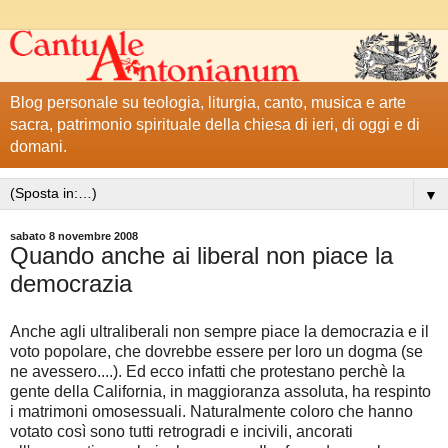
Blog personale su teologia, liturgia, canto, musica e arte
sacra, patrimonio spirituale della chiesa di ieri, di oggi e di
domani.
▼
sabato 8 novembre 2008
Quando anche ai liberal non piace la
democrazia
Anche agli ultraliberali non sempre piace la democrazia e il
voto popolare, che dovrebbe essere per loro un dogma (se
ne avessero....). Ed ecco infatti che protestano perchè la
gente della California, in maggioranza assoluta, ha respinto
i matrimoni omosessuali. Naturalmente coloro che hanno
votato così sono tutti retrogradi e incivili, ancorati