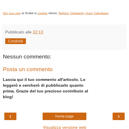
Get your own
at Scribd or
explore
others:
Religion
Christianity
chant
Catholicism
Pubblicato alle
22:13
Condividi
Nessun commento:
Posta un commento
Lascia qui il tuo commento all'articolo. Lo
leggerò e cercherò di pubblicarlo quanto
prima. Grazie del tuo prezioso contributo al
blog!
‹
›
Home page
Visualizza versione web