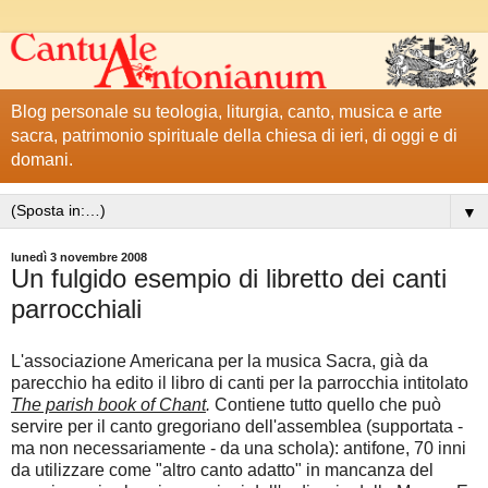
Blog personale su teologia, liturgia, canto, musica e arte
sacra, patrimonio spirituale della chiesa di ieri, di oggi e di
domani.
▼
lunedì 3 novembre 2008
Un fulgido esempio di libretto dei canti
parrocchiali
L'associazione Americana per la musica Sacra, già da
parecchio ha edito il libro di canti per la parrocchia intitolato
The parish book of Chant
.
Contiene tutto quello che può
servire per il canto gregoriano dell'assemblea (supportata -
ma non necessariamente - da una schola): antifone, 70 inni
da utilizzare come "altro canto adatto" in mancanza del