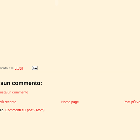
icato alle
08:53
sun commento:
osta un commento
più recente
Home page
Post più v
ti a:
Commenti sul post (Atom)