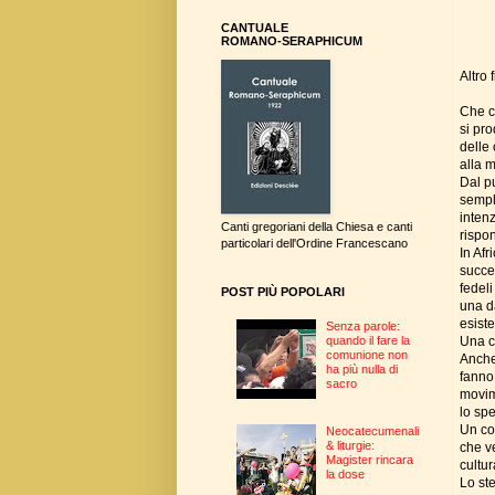
CANTUALE
ROMANO-SERAPHICUM
Altro 
Che c
si pr
delle 
alla 
Dal p
sempli
intenz
Canti gregoriani della Chiesa e canti
rispo
particolari dell'Ordine Francescano
In Afr
succed
fedeli
POST PIÙ POPOLARI
una d
esiste
Senza parole:
Una co
quando il fare la
comunione non
Anche 
ha più nulla di
fanno 
sacro
movim
lo spe
Un con
Neocatecumenali
& liturgie:
che ve
Magister rincara
cultu
la dose
Lo st