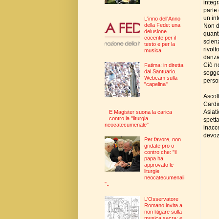
integr
parte
un in
L'inno dell'Anno
della Fede: una
Non de
delusione
quant
cocente per il
scien
testo e per la
rivolt
musica
danza,
Ciò n
Fatima: in diretta
dal Santuario.
sogge
Webcam sulla
perso
"capelina"
Ascolt
Cardin
Asiat
E Magister suona la carica
contro la "liturgia
spetta
neocatecumenale"
inacce
devoz
Per favore, non
gridate pro o
contro che: "il
papa ha
approvato le
liturgie
neocatecumenali
"..
L'Osservatore
Romano invita a
non litigare sulla
musica sacra: e