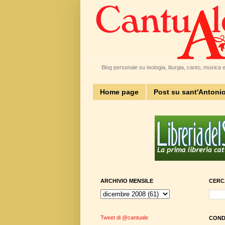
Blog personale su teologia, liturgia, canto, musica e 
Home page
Post su sant'Antoni
ARCHIVIO MENSILE
CERC
Tweet di @cantuale
CONDI