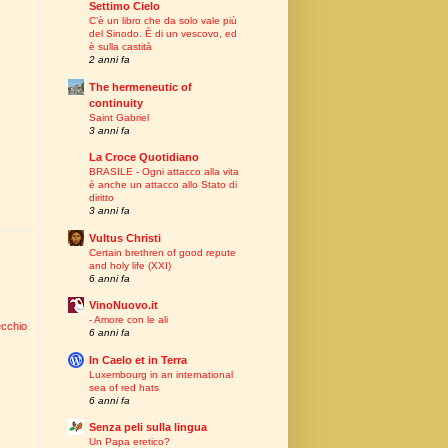
Settimo Cielo
C’è un libro che da solo vale più
del Sinodo. È di un vescovo, ed
è sulla castità
2 anni fa
The hermeneutic of
continuity
Saint Gabriel
3 anni fa
La Croce Quotidiano
BRASILE - Ogni attacco alla vita
è anche un attacco allo Stato di
diritto
3 anni fa
Vultus Christi
Certain brethren of good repute
and holy life (XXI)
6 anni fa
VinoNuovo.it
- Amore con le ali
ecchio
6 anni fa
In Caelo et in Terra
Luxembourg in an international
sea of red hats
6 anni fa
Senza peli sulla lingua
Un Papa eretico?