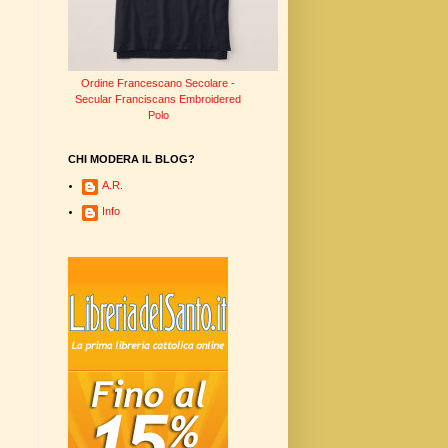
Ordine Francescano Secolare -
Secular Franciscans Embroidered
Polo
CHI MODERA IL BLOG?
A.R.
Info