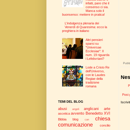
infatti, pare che il
consenso ci sia.
Manca solo il
buonsenso: mettere in pratica!
L'indulgenza plenaria dei
Venerdì di Quaresima: ecco la
preghiera in italiano
Altri pensieri
sparsi su
"Universae
Ecclesiae": Il
num. 19 riguarda
i Lefebvriani?
Pubbl
Lode a Cristo Re
dell'Universo,
con le Laudes
Nes
Regiae della
tradizione
P
romana
Post 
TEMI DEL BLOG
Iscrivi
abusi
anglicani
arte
angeli
avvento
Benedetto XVI
ascetica
chiesa
Bibbia
blog
can
comunicazione
concilio