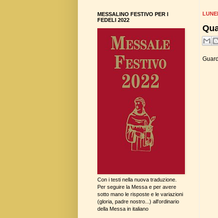
LUNED
MESSALINO FESTIVO PER I
FEDELI 2022
Qua
Guarda
Con i testi nella nuova traduzione.
Per seguire la Messa e per avere
sotto mano le risposte e le variazioni
(gloria, padre nostro...) all'ordinario
della Messa in italiano