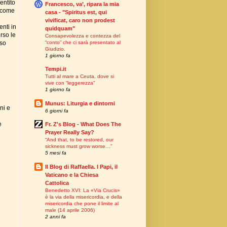
entito
Francesco, va’, ripara la mia
o come
casa - "Spiritus est, qui
vivificat, caro non prodest
nti in
quidquam"
rso le
Consapevolezza e contezza del
“conto” che ci sarà presentato al
nso
Giudizio.
1 giorno fa
Tempi.it
Tutti al mare a Ceuta, dove si
vive con “leggerezza”
1 giorno fa
Munus: Liturgia e dintorni
ni e
6 giorni fa
e
Fr. Z's Blog - What Does The
Prayer Really Say?
“And that, to be restored, our
sickness must grow worse…”
5 mesi fa
Il Blog di Raffaella. I Papi, il
Vaticano e la Chiesa
Cattolica
Benedetto XVI: La «Via Crucis»
è la via della misericordia, e della
misericordia che pone il limite al
male (14 aprile 2006)
2 anni fa