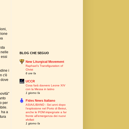
ioni,
zione
pa
ista
 nelle
BLOG CHE SEGUO
 essi
New Liturgical Movement
Raphael’s Transfiguration of
Christ
dine i
6 ore fa
n c'è
, dove
UCCR
Cosa farà davvero Leone XIV
con la Messa in latino
1 giorno fa
ovità"
anto
Fides News Italiano
o per
ASIA/LIBANO - Sei anni dopo
bile.
l’esplosione nel Porto di Beirut,
n ha a
anche le POM impegnate a far
fronte all’emergenza dei nuovi
atura
sfollati
1 giorno fa