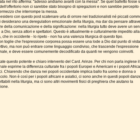
ata nel rito afferma: "adesso andiamo avanti con la messa". Se quel balletto fosse s
 dell'offertorio non ci sarebbe stato bisogno di spiegazioni e non sarebbe percepit
termezzo che interrompe la messa.
sidero con questo post scatenare urla di orrore nei tradizionalisti né piccati comme
i desiderano una deregulation emozionale della liturgia, ma dar da pensare attrave
ze della comunicazione e della significazione: nella liturgia tutto deve avere un se
o a Dio, senza attori e spettatori. Questo è attualmente e culturalmente impedito alla
 che in occidente - lo ripeto - non ha una valenza liturgica di questo tipo.
on toglie che l'espressione corporea possa essere una lode a Dio dal punto di vista
ttivo, ma non può entrare come linguaggio condiviso, che trascende l'espressione
nale, e deve essere comunemente decodificato da quanti ne vengono coinvolti.
ate questo potente e chiaro intervento del Card. Arinze. Per chi non parla inglese il
ale esprime la differenza culturale fra i popoli Europei e Americani e i popoli Africa
ici. Chiarendo che danza nei popoli occidentale implica ballo fra uomo e donna o
colo. Non è così per i popoli africani e asiatici, ci sono anche in questi popoli danz
ttabili nella liturgia, ma ci sono altri movimenti fisici di preghiera che aiutano la
ione.