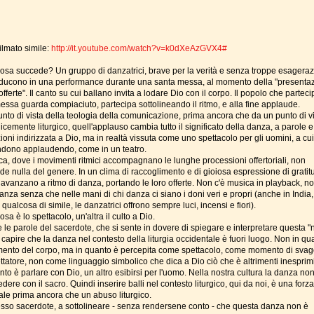
filmato simile:
http://it.youtube.com/watch?v=k0dXeAzGVX4#
osa succede? Un gruppo di danzatrici, brave per la verità e senza troppe esageraz
oducono in una performance durante una santa messa, al momento della "presenta
offerte". Il canto su cui ballano invita a lodare Dio con il corpo. Il popolo che parteci
messa guarda compiaciuto, partecipa sottolineando il ritmo, e alla fine applaude.
unto di vista della teologia della comunicazione, prima ancora che da un punto di v
cemente liturgico, quell'applauso cambia tutto il significato della danza, a parole e
ioni indirizzata a Dio, ma in realtà vissuta come uno spettacolo per gli uomini, a cui
ndono applaudendo, come in un teatro.
ica, dove i movimenti ritmici accompagnano le lunghe processioni offertoriali, non
e nulla del genere. In un clima di raccoglimento e di gioiosa espressione di gratitu
 avanzano a ritmo di danza, portando le loro offerte. Non c'è musica in playback, no
anza senza che nelle mani di chi danza ci siano i doni veri e propri (anche in India
 qualcosa di simile, le danzatrici offrono sempre luci, incensi e fiori).
sa è lo spettacolo, un'altra il culto a Dio.
le parole del sacerdote, che si sente in dovere di spiegare e interpretare questa "n
capire che la danza nel contesto della liturgia occidentale è fuori luogo. Non in qu
ento del corpo, ma in quanto è percepita come spettacolo, come momento di svag
ttatore, non come linguaggio simbolico che dica a Dio ciò che è altrimenti inesprimi
to è parlare con Dio, un altro esibirsi per l'uomo. Nella nostra cultura la danza no
dere con il sacro. Quindi inserire balli nel contesto liturgico, qui da noi, è una forz
rale prima ancora che un abuso liturgico.
esso sacerdote, a sottolineare - senza rendersene conto - che questa danza non è