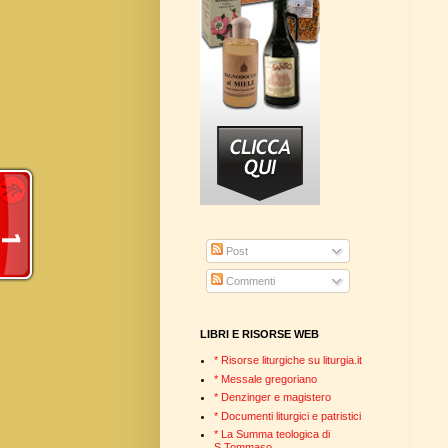
Post
Commenti
LIBRI E RISORSE WEB
* Risorse liturgiche su liturgia.it
* Messale gregoriano
* Denzinger e magistero
* Documenti liturgici e patristici
* La Summa teologica di
S.Tommaso