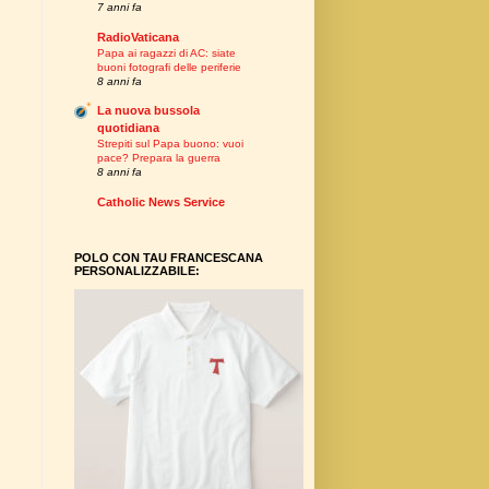
7 anni fa
RadioVaticana
Papa ai ragazzi di AC: siate
buoni fotografi delle periferie
8 anni fa
La nuova bussola
quotidiana
Strepiti sul Papa buono: vuoi
pace? Prepara la guerra
8 anni fa
Catholic News Service
POLO CON TAU FRANCESCANA
PERSONALIZZABILE: