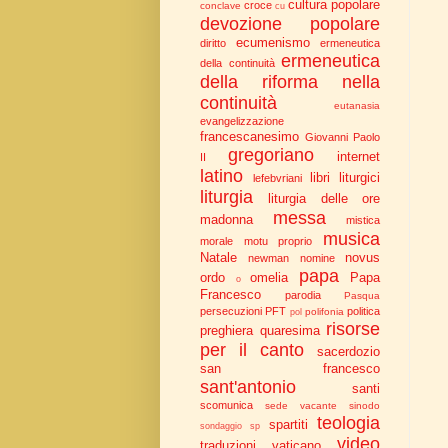
cultura popolare
croce
conclave
cu
devozione popolare
ecumenismo
diritto
ermeneutica
ermeneutica
della continuità
della riforma nella
continuità
eutanasia
evangelizzazione
francescanesimo
Giovanni Paolo
gregoriano
internet
II
latino
libri liturgici
lefebvriani
liturgia
liturgia delle ore
messa
madonna
mistica
musica
morale
motu proprio
Natale
novus
newman
nomine
papa
ordo
omelia
Papa
o
Francesco
parodia
Pasqua
persecuzioni
PFT
politica
polifonia
pol
risorse
preghiera
quaresima
per il canto
sacerdozio
san francesco
sant'antonio
santi
scomunica
sede vacante
sinodo
teologia
spartiti
sondaggio
sp
video
traduzioni
vaticano