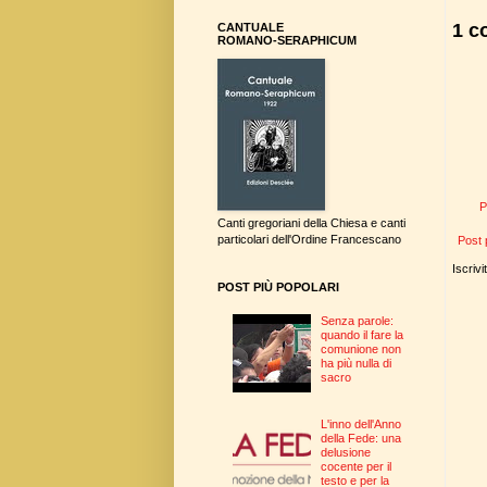
1 c
CANTUALE
ROMANO-SERAPHICUM
P
Canti gregoriani della Chiesa e canti
particolari dell'Ordine Francescano
Post 
Iscrivi
POST PIÙ POPOLARI
Senza parole:
quando il fare la
comunione non
ha più nulla di
sacro
L'inno dell'Anno
della Fede: una
delusione
cocente per il
testo e per la