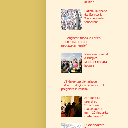
musica
Fatima: in diretta
dal Santuario.
Webcam sulla
"capelina"
E Magister suona la carica
contro la "liturgia
neocatecumenale"
Neocatecumenali
& liturgie:
Magister rincara
la dose
L'indulgenza plenaria dei
Venerdì di Quaresima: ecco la
preghiera in italiano
Altri pensieri
sparsi su
"Universae
Ecclesiae": Il
num. 19 riguarda
i Lefebvriani?
L'Osservatore