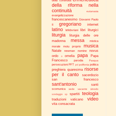
della continuità
della riforma nella
continuità
eutanasia
evangelizzazione
francescanesimo
Giovanni Paolo
gregoriano
internet
II
latino
libri liturgici
lefebvriani
liturgia
liturgia delle ore
messa
madonna
mistica
musica
morale
motu proprio
Natale
novus
newman
nomine
papa
ordo
omelia
Papa
o
Francesco
parodia
Pasqua
persecuzioni
PFT
politica
polifonia
pol
risorse
preghiera
quaresima
per il canto
sacerdozio
san francesco
sant'antonio
santi
scomunica
sede vacante
sinodo
teologia
spartiti
sondaggio
sp
video
traduzioni
vaticano
vita consacrata