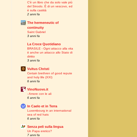
C’è un libro che da solo vale più
del Sinodo. È di un vescovo, ed
è sulla castità
2 anni fa
The hermeneutic of
continuity
Saint Gabriel
3 anni fa
La Croce Quotidiano
BRASILE - Ogni attacco alla vita
è anche un attacco allo Stato di
diritto
3 anni fa
Vultus Christi
Certain brethren of good repute
and holy life (XXI)
6 anni fa
VinoNuovo.it
- Amore con le ali
6 anni fa
In Caelo et in Terra
Luxembourg in an international
sea of red hats
6 anni fa
Senza peli sulla lingua
Un Papa eretico?
7 anni fa