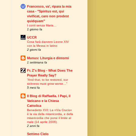
Francesco, va’, ripara la mia
casa - "Spiritus est, qui
vivificat, caro non prodest
quidquam"
I conti senza Maria…
1 giorno fa
UCCR
Cosa farà davvero Leone XIV
con la Messa in latino
2 giorni fa
Munus: Liturgia e dintorni
1 settimana fa
Fr. Z's Blog - What Does The
Prayer Really Say?
“And that, to be restored, our
sickness must grow worse…”
5 mesi fa
Il Blog di Raffaella. I Papi, il
Vaticano e la Chiesa
Cattolica
Benedetto XVI: La «Via Crucis»
è la via della misericordia, e della
misericordia che pone il limite al
male (14 aprile 2006)
2 anni fa
Settimo Cielo