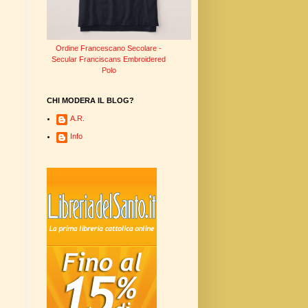
Ordine Francescano Secolare -
Secular Franciscans Embroidered
Polo
CHI MODERA IL BLOG?
A.R.
Info