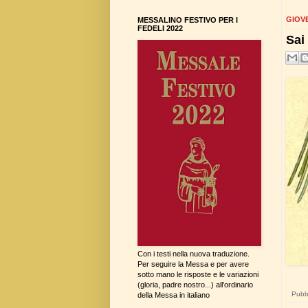
GIOVE
MESSALINO FESTIVO PER I
FEDELI 2022
Sai
Con i testi nella nuova traduzione.
Per seguire la Messa e per avere
sotto mano le risposte e le variazioni
(gloria, padre nostro...) all'ordinario
Pubbl
della Messa in italiano