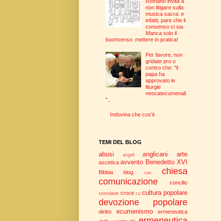
Romano invita a
non litigare sulla
musica sacra: e
infatti, pare che il
consenso ci sia.
Manca solo il
buonsenso: mettere in pratica!
Per favore, non
gridate pro o
contro che: "il
papa ha
approvato le
liturgie
neocatecumenali
"..
Indovina che cos'è
TEMI DEL BLOG
abusi
anglicani
arte
angeli
avvento
Benedetto XVI
ascetica
chiesa
Bibbia
blog
can
comunicazione
concilio
cultura popolare
croce
conclave
cu
devozione popolare
ecumenismo
diritto
ermeneutica
ermeneutica