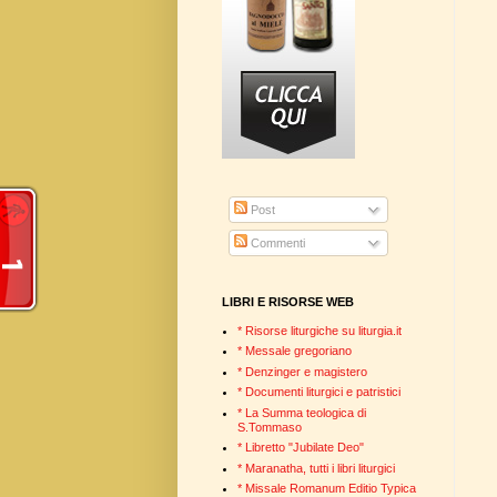
Post
Commenti
LIBRI E RISORSE WEB
* Risorse liturgiche su liturgia.it
* Messale gregoriano
* Denzinger e magistero
* Documenti liturgici e patristici
* La Summa teologica di
S.Tommaso
* Libretto "Jubilate Deo"
* Maranatha, tutti i libri liturgici
* Missale Romanum Editio Typica