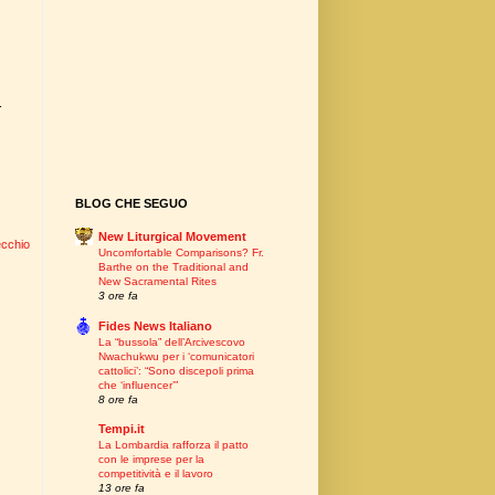
.
BLOG CHE SEGUO
New Liturgical Movement
ecchio
Uncomfortable Comparisons? Fr.
Barthe on the Traditional and
New Sacramental Rites
3 ore fa
Fides News Italiano
La “bussola” dell’Arcivescovo
Nwachukwu per i ‘comunicatori
cattolici’: “Sono discepoli prima
che ‘influencer’”
8 ore fa
Tempi.it
La Lombardia rafforza il patto
con le imprese per la
competitività e il lavoro
13 ore fa