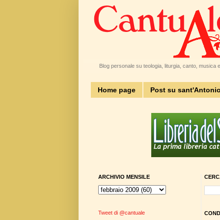
Blog personale su teologia, liturgia, canto, musica e 
Home page
Post su sant'Antoni
ARCHIVIO MENSILE
CERC
Tweet di @cantuale
CONDI