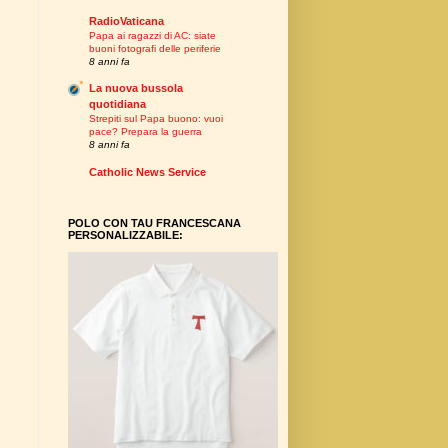
RadioVaticana
Papa ai ragazzi di AC: siate
buoni fotografi delle periferie
8 anni fa
La nuova bussola
quotidiana
Strepiti sul Papa buono: vuoi
pace? Prepara la guerra
8 anni fa
Catholic News Service
POLO CON TAU FRANCESCANA
PERSONALIZZABILE: