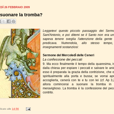
DÌ 26 FEBBRAIO 2009
 suonare la tromba?
Leggetevi questo piccolo passaggio dei Serm
Sant'Antonio, e poi ditemi se il Santo non era u
sapeva tenere sveglia l'attenzione della gente
predicava. Nutrendola, allo stesso tempo
insegnamenti sostanziosi:
Sermone del Mercoledì delle Ceneri
La confessione dei peccati
9. Ma ecco finalmente il tempo della quaresima, ist
dalla chiesa per espiare i peccati e salvare le ani
esso è preparata la grazia della contrizione, che o
spiritualmente alla porta e bussa; se vorrai apr
accoglierla, cenerà con te e tu con lei (cf. Ap 3,
allora comincerai a suonare la tromba in
meraviglioso. La tromba è la confessione del pec
contrito.
icato alle
14:56