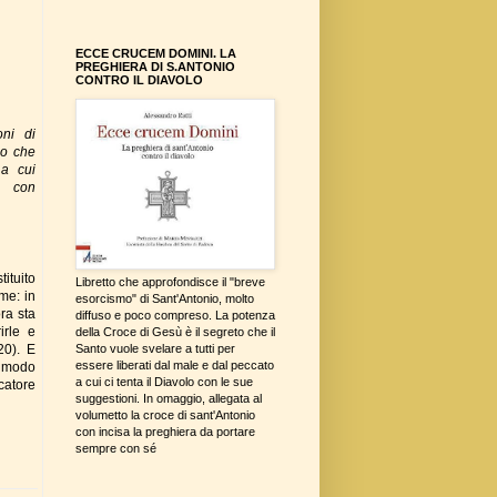
ECCE CRUCEM DOMINI. LA
PREGHIERA DI S.ANTONIO
CONTRO IL DIAVOLO
oni di
no che
 a cui
, con
ituito
Libretto che approfondisce il "breve
me: in
esorcismo" di Sant'Antonio, molto
ra sta
diffuso e poco compreso. La potenza
irle e
della Croce di Gesù è il segreto che il
20). E
Santo vuole svelare a tutti per
essere liberati dal male e dal peccato
 modo
a cui ci tenta il Diavolo con le sue
catore
suggestioni. In omaggio, allegata al
volumetto la croce di sant'Antonio
con incisa la preghiera da portare
sempre con sé