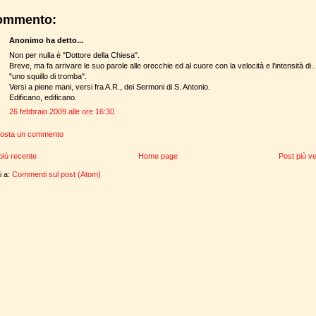
ommento:
Anonimo ha detto...
Non per nulla è "Dottore della Chiesa".
Breve, ma fa arrivare le suo parole alle orecchie ed al cuore con la velocità e l'intensità di..
"uno squillo di tromba".
Versi a piene mani, versi fra A.R., dei Sermoni di S. Antonio.
Edificano, edificano.
26 febbraio 2009 alle ore 16:30
osta un commento
più recente
Home page
Post più v
ti a:
Commenti sul post (Atom)