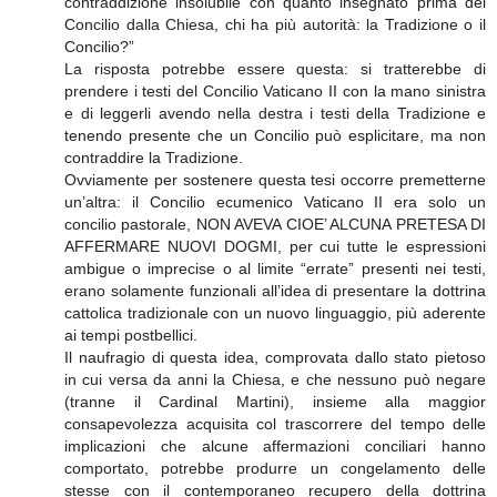
contraddizione insolubile con quanto insegnato prima del
Concilio dalla Chiesa, chi ha più autorità: la Tradizione o il
Concilio?”
La risposta potrebbe essere questa: si tratterebbe di
prendere i testi del Concilio Vaticano II con la mano sinistra
e di leggerli avendo nella destra i testi della Tradizione e
tenendo presente che un Concilio può esplicitare, ma non
contraddire la Tradizione.
Ovviamente per sostenere questa tesi occorre premetterne
un’altra: il Concilio ecumenico Vaticano II era solo un
concilio pastorale, NON AVEVA CIOE’ ALCUNA PRETESA DI
AFFERMARE NUOVI DOGMI, per cui tutte le espressioni
ambigue o imprecise o al limite “errate” presenti nei testi,
erano solamente funzionali all’idea di presentare la dottrina
cattolica tradizionale con un nuovo linguaggio, più aderente
ai tempi postbellici.
Il naufragio di questa idea, comprovata dallo stato pietoso
in cui versa da anni la Chiesa, e che nessuno può negare
(tranne il Cardinal Martini), insieme alla maggior
consapevolezza acquisita col trascorrere del tempo delle
implicazioni che alcune affermazioni conciliari hanno
comportato, potrebbe produrre un congelamento delle
stesse con il contemporaneo recupero della dottrina