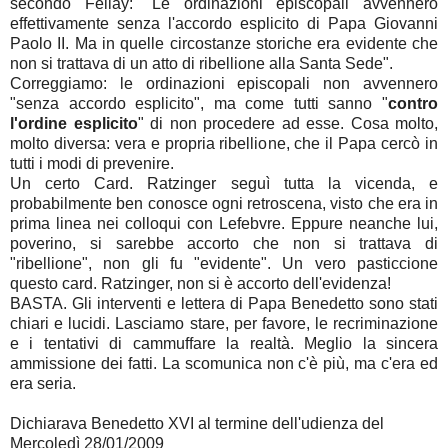
secondo Fellay: "Le ordinazioni episcopali avvennero
effettivamente senza l'accordo esplicito di Papa Giovanni
Paolo II. Ma in quelle circostanze storiche era evidente che
non si trattava di un atto di ribellione alla Santa Sede".
Correggiamo: le ordinazioni episcopali non avvennero
"senza accordo esplicito", ma come tutti sanno "
contro
l'ordine esplicito
" di non procedere ad esse. Cosa molto,
molto diversa: vera e propria ribellione, che il Papa cercò in
tutti i modi di prevenire.
Un certo Card. Ratzinger seguì tutta la vicenda, e
probabilmente ben conosce ogni retroscena, visto che era in
prima linea nei colloqui con Lefebvre. Eppure neanche lui,
poverino, si sarebbe accorto che non si trattava di
"ribellione", non gli fu "evidente". Un vero pasticcione
questo card. Ratzinger, non si è accorto dell'evidenza!
BASTA. Gli interventi e lettera di Papa Benedetto sono stati
chiari e lucidi. Lasciamo stare, per favore, le recriminazione
e i tentativi di cammuffare la realtà. Meglio la sincera
ammissione dei fatti. La scomunica non c'è più, ma c'era ed
era seria.
Dichiarava Benedetto XVI al termine dell'udienza del
Mercoledì 28/01/2009