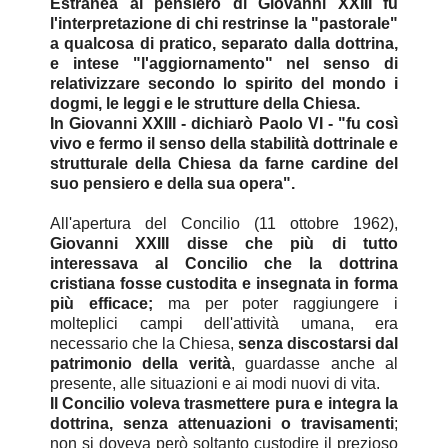
Estranea al pensiero di Giovanni XXIII fu
l'interpretazione di chi restrinse la "pastorale"
a qualcosa di pratico, separato dalla dottrina,
e intese "l'aggiornamento" nel senso di
relativizzare secondo lo spirito del mondo i
dogmi, le leggi e le strutture della Chiesa.
In Giovanni XXIII - dichiarò Paolo VI - "fu così
vivo e fermo il senso della stabilità dottrinale e
strutturale della Chiesa da farne cardine del
suo pensiero e della sua opera".
All'apertura del Concilio (11 ottobre 1962),
Giovanni XXIII disse che più di tutto
interessava al Concilio che la dottrina
cristiana fosse custodita e insegnata in forma
più efficace;
ma per poter raggiungere i
molteplici campi dell'attività umana, era
necessario che la Chiesa,
senza discostarsi dal
patrimonio della verità
, guardasse anche al
presente, alle situazioni e ai modi nuovi di vita.
Il Concilio voleva trasmettere pura e integra la
dottrina, senza attenuazioni o travisamenti
;
non si doveva però soltanto custodire il prezioso