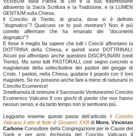
VERBUM sulla Parola di Dio e la sua trasmissione
attraverso la Sacra Scrittura e la Tradizione, e la LUMEN
GENTIUM sulla Chiesa.
Il Concilio di Trento, di grazia, dove si è definito
"dogmatico"? Qualcuno ce lo può mostrare? Non è più
corretto affermare che ha emanato dei "documenti
dogmatici"?
E forse è meglio far sapere che tutti i Concili affrontano la
DOTTRINA della Chiesa, e quindi sono DOTTRINALI.
Alcuni poi affrontano anche questioni DISCIPLINARI (vedi
Trento). Ma sono tutti PASTORALI, cioè segno concreto e
magisteriale della sollecitudine dei pastori del gregge di
Cristo. I pastori, nella Chiesa, guidano il popolo con il loro
magistero. Se no possono anche fare a meno di radunarsi in
Concilio Ecumenico!
Smettiamola di sminuire il Sacrosanto Ventunesimo Concilio
Ecumenico Vaticano II con giochi di parole che non hanno
nessun senso, e da tanto tempo non si sentivano più.
Leggiamo insieme questo passo dell'articolo
Il Concilio
Vaticano II atto di fede di Giovanni XXIII
di
Mons. Vincenzo
Carbone
Consultore della Congregazione per le Cause dei
Santi e per anni Archivista del Concilio Vaticano II