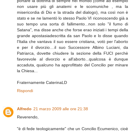
portare la dottrina di sempre nel mondo (come ad esempio
non usare più gli anatemi e le scomuniche , ma la
misericordia di Dio e la strada del dialogo), ma così non è
stato e se ne lamentò lo stesso Paolo VI riconoscendo già a
suo tempo una sorta di fallimento...non solo "il fumo di
Satana", ma disse anche che forse erao iniziati i tempi della
grande apostasiadescritta da san Paolo e lo disse quando
l'Italia che vantava il suo essere cristiana, votò per l'aborto
e per il divorzio....il suo Successore Albino Luciani, da
Patriarca, dovette chiudere la sezione della FUCI perchè
favorevole al divorzio e all'aborto...qualcosa è dunque
accaduta, qualcuno ha approfittato del Concilio per minare
la Chiesa...
Fraternamente CaterinaLD
Rispondi
Alfredo
21 marzo 2009 alle ore 21:38
Reverendo,
"è di fede teologicamente" che un Concilio Ecumenico, cioè