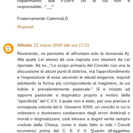
rispiarmiamo alla FSSPX ciò di cui non è
responsabile...^__^
Fraternamente CaterinaLD
Rispondi
Alfredo
21 marzo 2009 alle ore 17:21
Reverendo, mi permetto di affrontare solo la domanda A).
Alla quale Lei stesso dà una risposta con citazioni da Lei
riportate. Ad es.,:"Lo scopo primario del Concilio non era la
discussione di alcuni punti di dottrina, ma l'approfondimento
e l'esposizione di essa secondo le attuali esigenze, esposti
adottando la forma più corrispondente al magistero, la cui
indole è prevalentemente pastorale." Si è iniziato ad
opporre pastorale a dogmatico proprio a motivo della
"specificità" del C.V.II, il quale non è stato, per una precisa e
consaputa volontà del b. Giovanni XXIIII, un concilio in cui si
volessero o dovessero condannare degli errori dottrinali o
morali o dogmatizzare, cioè elevare a dogmi verità sempre
credute dalla Chiesa, come è stato fatto in tutti i Concili
ecumenici prima del C. E. V. II. Quanto all'aggettivo