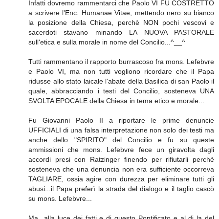
Infatti dovremo rammentarci che Paolo VI FU COSTRETTO
a scrivere l'Enc. Humanae Vitae, mettendo nero su bianco
la posizione della Chiesa, perchè NON pochi vescovi e
sacerdoti stavano minando LA NUOVA PASTORALE
sull'etica e sulla morale in nome del Concilio...^__^
Tutti rammentano il rapporto burrascoso fra mons. Lefebvre
e Paolo VI, ma non tutti vogliono ricordare che il Papa
ridusse allo stato laicale l'abate della Basilica di san Paolo il
quale, abbracciando i testi del Concilio, sosteneva UNA
SVOLTA EPOCALE della Chiesa in tema etico e morale...
Fu Giovanni Paolo II a riportare le prime denuncie
UFFICIALI di una falsa interpretazione non solo dei testi ma
anche dello "SPIRITO" del Concilio...e fu su queste
ammissioni che mons. Lefebvre fece un giravolta dagli
accordi presi con Ratzinger finendo per rifiutarli perchè
sosteneva che una denuncia non era sufficiente occorreva
TAGLIARE, ossia agire con durezza per eliminare tutti gli
abusi...il Papa preferì la strada del dialogo e il taglio cascò
su mons. Lefebvre...
Ma...alla luce dei fatti e di questo Pontificato e al di la del