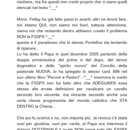
risolvere, ma fra questi non credo proprio che ci siano quelli
elencati nel testo ^__^
Mons. Fellay ha già fatto passi in avanti, altri ne dovrà fare,
noi stiamo QUI, non siamo noi fuori, tuttavia attenzione,
siamo noi che restando dentro abbiamo creato il problema
NON la FSSPX ^__^
questo è il paradosso che lo stesso Pontefice sta tentando
di riparare...
Lo ha detto il Papa in quel dicembre 2005 parlando della
doppia ermeneutica del prima e del dopo, del senso
dogmatico e dello "spirito nuovo" del Concilio...della
pastorale NUOVA...lo ha spiegato lo stesso card. Biffi nel
suo ultimo libro "Pecore e Pastori"...^__^ insomma io credo
che la FSSPX non ha fatto altro che ADEGUARSI essa
stessa alle errate definizioni per cavalcare un cavallo
secondo loro vincente, ma vincente secondo anche una
certa classe progressista del mondo cattolico che STA
DENTRO la Chiesa...
Che poi fu scisma o no, non importa più...la revoca c'è stata
vuoi per giustizia, vuoi per carità, al Papa ora interessa il
dialogo DOTTRINALE il quale NON serve solo alla FSSPX