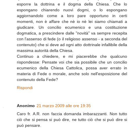
esporre la dottrina e il dogma della Chiesa. Che lo
espongano chiarendo nuovi dogmi, o lo espongano
aggiornandolo come a loro pare opportuno in certi
momenti, non è affare che nè io nè lei siamo chiamati a
giudicare. Un concilio ecumenico e una costituzione
dogmatica, a prescindere dalle "novità" va sempre recepita
con l'assenso di fede (o il religioso assenso - a seconda del
contenuto) che si deve ad ogni atto dottrinale infallibile della
massima autorità della Chiesa.
Continuo a chiedere, e mi piacerebbe che qualcuno
rispondesse: Pensate voi che sia possibile che un concilio
ecumenico della Chiesa Cattolica, possa aver errato in
materia di Fede o morale, anche solo nell'esposizione del
contenuto della Fede?
Rispondi
Anonimo
21 marzo 2009 alle ore 19:35
Caro fr. A.R. non faccia domanda imbarazzanti. Non tutto
ciò che si pensa si può dire, ne tutto ciò che si può dire si
può pensare.