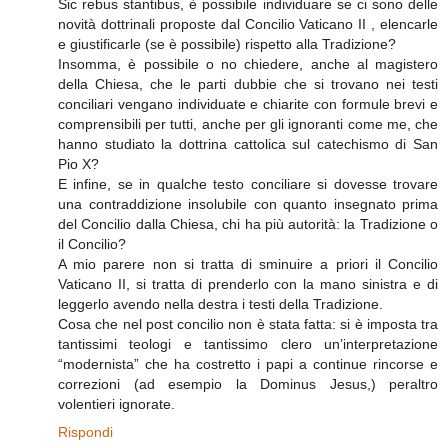
Sic rebus stantibus, è possibile individuare se ci sono delle
novità dottrinali proposte dal Concilio Vaticano II , elencarle
e giustificarle (se è possibile) rispetto alla Tradizione?
Insomma, è possibile o no chiedere, anche al magistero
della Chiesa, che le parti dubbie che si trovano nei testi
conciliari vengano individuate e chiarite con formule brevi e
comprensibili per tutti, anche per gli ignoranti come me, che
hanno studiato la dottrina cattolica sul catechismo di San
Pio X?
E infine, se in qualche testo conciliare si dovesse trovare
una contraddizione insolubile con quanto insegnato prima
del Concilio dalla Chiesa, chi ha più autorità: la Tradizione o
il Concilio?
A mio parere non si tratta di sminuire a priori il Concilio
Vaticano II, si tratta di prenderlo con la mano sinistra e di
leggerlo avendo nella destra i testi della Tradizione.
Cosa che nel post concilio non è stata fatta: si è imposta tra
tantissimi teologi e tantissimo clero un’interpretazione
“modernista” che ha costretto i papi a continue rincorse e
correzioni (ad esempio la Dominus Jesus,) peraltro
volentieri ignorate.
Rispondi