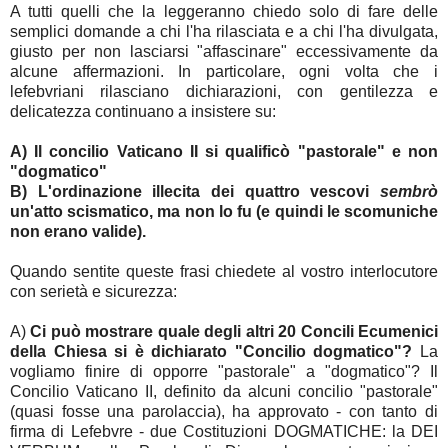
A tutti quelli che la leggeranno chiedo solo di fare delle
semplici domande a chi l'ha rilasciata e a chi l'ha divulgata,
giusto per non lasciarsi "affascinare" eccessivamente da
alcune affermazioni. In particolare, ogni volta che i
lefebvriani rilasciano dichiarazioni, con gentilezza e
delicatezza continuano a insistere su:
A) Il concilio Vaticano II si qualificò "pastorale" e non
"dogmatico"
B) L'ordinazione illecita dei quattro vescovi
sembrò
un'atto scismatico, ma non lo fu (e quindi le scomuniche
non erano valide).
Quando sentite queste frasi chiedete al vostro interlocutore
con serietà e sicurezza:
A)
Ci può mostrare quale degli altri 20 Concili Ecumenici
della Chiesa si è dichiarato "Concilio dogmatico"?
La
vogliamo finire di opporre "pastorale" a "dogmatico"? Il
Concilio Vaticano II, definito da alcuni concilio "pastorale"
(quasi fosse una parolaccia), ha approvato - con tanto di
firma di Lefebvre - due Costituzioni DOGMATICHE: la DEI