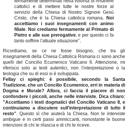
fermamente determinati nella volontà di rimanere
cattolici e di mettere tutte le nostre forze al
servizio della Chiesa di Nostro Signore Gesù
Cristo, che è la Chiesa cattolica romana.
Noi
accettiamo i suoi insegnamenti con animo
filiale
.
Noi crediamo fermamente al Primato di
Pietro e alle sue prerogative
, e per questo ci fa
tanto soffrire l'attuale situazione".
Ricordiamo, se ce ne fosse bisogno, che tra gli
insegnamenti della Chiesa Cattolica Romana ci sono anche
quelli del Concilio Ecumenico Vaticano II. Attenzione, mi
riferisco solo ai testi autentici, non l'interpretazione o la
teologia che su di essi si è sviluppata.
Fellay ci spieghi: è possibile, secondo la Santa
Tradizione, che un Concilio Ecumenico, erri in materia di
Dogma e Morale? Allora, ci faccia il piacere di non
confondere i piccoli, anche nelle interviste. Dica chiaro:
"Accettiamo i testi dogmatici del Concilio Vaticano II, e
continuiamo a discutere sull'interpretazione di tutto il
resto"
. Questo sì che aiuterà la Chiesa. Non le interviste
ambigue e in certi passi ammiccanti, nonostante le buone
intenzioni di chi le rilascia e di chi le riceve.