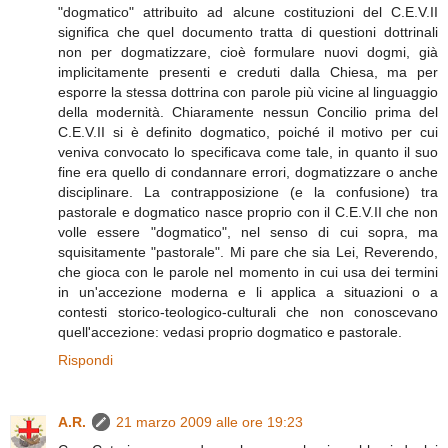
"dogmatico" attribuito ad alcune costituzioni del C.E.V.II
significa che quel documento tratta di questioni dottrinali
non per dogmatizzare, cioè formulare nuovi dogmi, già
implicitamente presenti e creduti dalla Chiesa, ma per
esporre la stessa dottrina con parole più vicine al linguaggio
della modernità. Chiaramente nessun Concilio prima del
C.E.V.II si è definito dogmatico, poiché il motivo per cui
veniva convocato lo specificava come tale, in quanto il suo
fine era quello di condannare errori, dogmatizzare o anche
disciplinare. La contrapposizione (e la confusione) tra
pastorale e dogmatico nasce proprio con il C.E.V.II che non
volle essere "dogmatico", nel senso di cui sopra, ma
squisitamente "pastorale". Mi pare che sia Lei, Reverendo,
che gioca con le parole nel momento in cui usa dei termini
in un'accezione moderna e li applica a situazioni o a
contesti storico-teologico-culturali che non conoscevano
quell'accezione: vedasi proprio dogmatico e pastorale.
Rispondi
A.R.
21 marzo 2009 alle ore 19:23