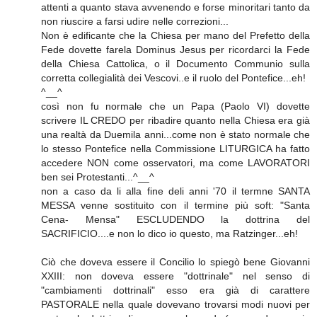
attenti a quanto stava avvenendo e forse minoritari tanto da
non riuscire a farsi udire nelle correzioni...
Non è edificante che la Chiesa per mano del Prefetto della
Fede dovette farela Dominus Jesus per ricordarci la Fede
della Chiesa Cattolica, o il Documento Communio sulla
corretta collegialità dei Vescovi..e il ruolo del Pontefice...eh!
^__^
così non fu normale che un Papa (Paolo VI) dovette
scrivere IL CREDO per ribadire quanto nella Chiesa era già
una realtà da Duemila anni...come non è stato normale che
lo stesso Pontefice nella Commissione LITURGICA ha fatto
accedere NON come osservatori, ma come LAVORATORI
ben sei Protestanti...^__^
non a caso da li alla fine deli anni '70 il termne SANTA
MESSA venne sostituito con il termine più soft: "Santa
Cena- Mensa" ESCLUDENDO la dottrina del
SACRIFICIO....e non lo dico io questo, ma Ratzinger...eh!
Ciò che doveva essere il Concilio lo spiegò bene Giovanni
XXIII: non doveva essere "dottrinale" nel senso di
"cambiamenti dottrinali" esso era già di carattere
PASTORALE nella quale dovevano trovarsi modi nuovi per