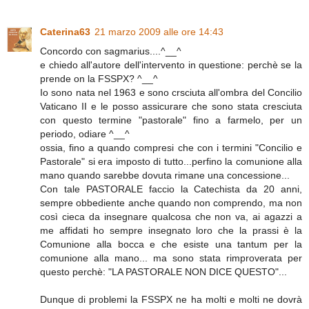
Caterina63
21 marzo 2009 alle ore 14:43
Concordo con sagmarius....^__^
e chiedo all'autore dell'intervento in questione: perchè se la
prende on la FSSPX? ^__^
Io sono nata nel 1963 e sono crsciuta all'ombra del Concilio
Vaticano II e le posso assicurare che sono stata cresciuta
con questo termine "pastorale" fino a farmelo, per un
periodo, odiare ^__^
ossia, fino a quando compresi che con i termini "Concilio e
Pastorale" si era imposto di tutto...perfino la comunione alla
mano quando sarebbe dovuta rimane una concessione...
Con tale PASTORALE faccio la Catechista da 20 anni,
sempre obbediente anche quando non comprendo, ma non
così cieca da insegnare qualcosa che non va, ai agazzi a
me affidati ho sempre insegnato loro che la prassi è la
Comunione alla bocca e che esiste una tantum per la
comunione alla mano... ma sono stata rimproverata per
questo perchè: "LA PASTORALE NON DICE QUESTO"...
Dunque di problemi la FSSPX ne ha molti e molti ne dovrà