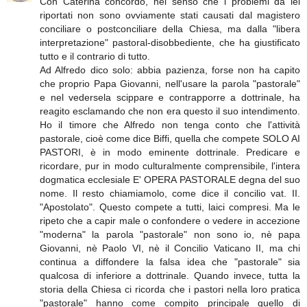
Con Caterina concordo, nel senso che i problemi da lei
riportati non sono ovviamente stati causati dal magistero
conciliare o postconciliare della Chiesa, ma dalla "libera
interpretazione" pastoral-disobbediente, che ha giustificato
tutto e il contrario di tutto.
Ad Alfredo dico solo: abbia pazienza, forse non ha capito
che proprio Papa Giovanni, nell'usare la parola "pastorale"
e nel vedersela scippare e contrapporre a dottrinale, ha
reagito esclamando che non era questo il suo intendimento.
Ho il timore che Alfredo non tenga conto che l'attività
pastorale, cioè come dice Biffi, quella che compete SOLO AI
PASTORI, è in modo eminente dottrinale. Predicare e
ricordare, pur in modo culturalmente comprensibile, l'intera
dogmatica ecclesiale E' OPERA PASTORALE degna del suo
nome. Il resto chiamiamolo, come dice il concilio vat. II.
"Apostolato". Questo compete a tutti, laici compresi. Ma le
ripeto che a capir male o confondere o vedere in accezione
"moderna" la parola "pastorale" non sono io, nè papa
Giovanni, nè Paolo VI, nè il Concilio Vaticano II, ma chi
continua a diffondere la falsa idea che "pastorale" sia
qualcosa di inferiore a dottrinale. Quando invece, tutta la
storia della Chiesa ci ricorda che i pastori nella loro pratica
"pastorale" hanno come compito principale quello di