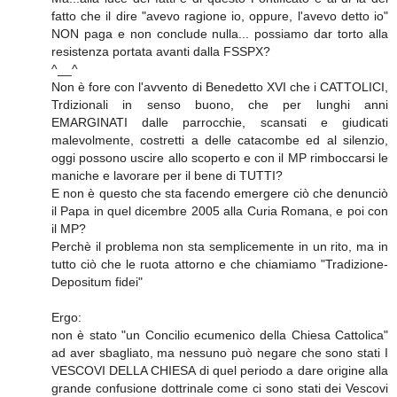
fatto che il dire "avevo ragione io, oppure, l'avevo detto io"
NON paga e non conclude nulla... possiamo dar torto alla
resistenza portata avanti dalla FSSPX?
^__^
Non è fore con l'avvento di Benedetto XVI che i CATTOLICI,
Trdizionali in senso buono, che per lunghi anni
EMARGINATI dalle parrocchie, scansati e giudicati
malevolmente, costretti a delle catacombe ed al silenzio,
oggi possono uscire allo scoperto e con il MP rimboccarsi le
maniche e lavorare per il bene di TUTTI?
E non è questo che sta facendo emergere ciò che denunciò
il Papa in quel dicembre 2005 alla Curia Romana, e poi con
il MP?
Perchè il problema non sta semplicemente in un rito, ma in
tutto ciò che le ruota attorno e che chiamiamo "Tradizione-
Depositum fidei"
Ergo:
non è stato "un Concilio ecumenico della Chiesa Cattolica"
ad aver sbagliato, ma nessuno può negare che sono stati I
VESCOVI DELLA CHIESA di quel periodo a dare origine alla
grande confusione dottrinale come ci sono stati dei Vescovi