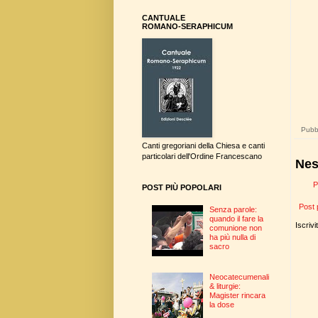
CANTUALE
ROMANO-SERAPHICUM
Pubbl
Canti gregoriani della Chiesa e canti
particolari dell'Ordine Francescano
Nes
P
POST PIÙ POPOLARI
Post 
Senza parole:
quando il fare la
Iscrivi
comunione non
ha più nulla di
sacro
Neocatecumenali
& liturgie:
Magister rincara
la dose