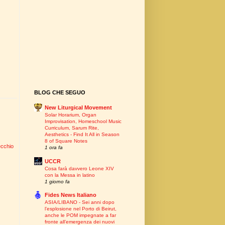
BLOG CHE SEGUO
New Liturgical Movement
Solar Horarium, Organ
Improvisation, Homeschool Music
Curriculum, Sarum Rite,
Aesthetics - Find It All in Season
8 of Square Notes
ecchio
1 ora fa
UCCR
Cosa farà davvero Leone XIV
con la Messa in latino
1 giorno fa
Fides News Italiano
ASIA/LIBANO - Sei anni dopo
l’esplosione nel Porto di Beirut,
anche le POM impegnate a far
fronte all’emergenza dei nuovi