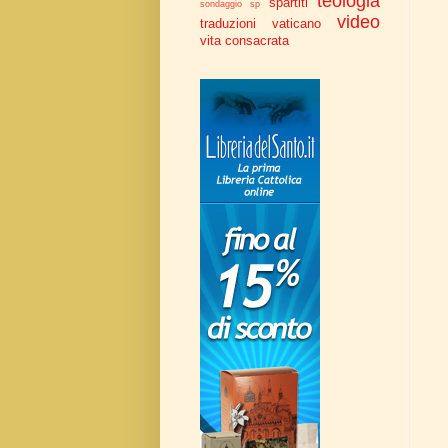
teologia
spartiti
sondaggio
sp
video
traduzioni
vaticano
vita consacrata