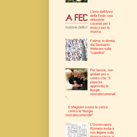
L'inno dell'Anno
della Fede: una
delusione
cocente per il
testo e per la
musica
Fatima: in diretta
dal Santuario.
Webcam sulla
"capelina"
Per favore, non
gridate pro o
contro che: "il
papa ha
approvato le
liturgie
neocatecumenali
"..
E Magister suona la carica
contro la "liturgia
neocatecumenale"
L'Osservatore
Romano invita a
non litigare sulla
musica sacra: e