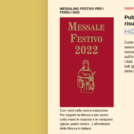
SABA
MESSALINO FESTIVO PER I
FEDELI 2022
Pub
ris
Certe
velen
messo
sull'i
I dati
tutti 
della
Con i testi nella nuova traduzione.
Per seguire la Messa e per avere
sotto mano le risposte e le variazioni
(gloria, padre nostro...) all'ordinario
della Messa in italiano