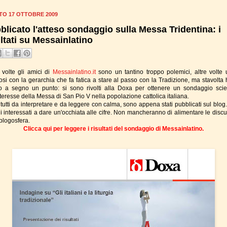
TO 17 OTTOBRE 2009
blicato l'atteso sondaggio sulla Messa Tridentina: i
ultati su Messainlatino
 volte gli amici di
Messainlatino.it
sono un tantino troppo polemici, altre volte 
osi con la gerarchia che fa fatica a stare al passo con la Tradizione, ma stavolta
 a segno un punto: si sono rivolti alla Doxa per ottenere un sondaggio scien
nteresse della Messa di San Pio V nella popolazione cattolica italiana.
, tutti da interpretare e da leggere con calma, sono appena stati pubblicati sul blog.
gli interessati a dare un'occhiata alle cifre. Non mancheranno di alimentare le disc
 blogosfera.
Clicca qui per leggere i risultati del sondaggio di Messainlatino.