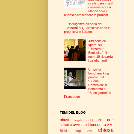
infatti, pare che il
consenso ci sia.
Manca solo il
buonsenso: mettere in pratica!
L'indulgenza plenaria dei
Venerdì di Quaresima: ecco la
preghiera in italiano
Altri pensieri
sparsi su
"Universae
Ecclesiae": Il
num. 19 riguarda
i Lefebvriani?
Un po' di
benchmarking
papale: dal
"Buona
Domenica" di
Benedetto al
"Buon giorno" di
Francesco
TEMI DEL BLOG
abusi
anglicani
arte
angeli
avvento
Benedetto XVI
ascetica
chiesa
Bibbia
blog
can