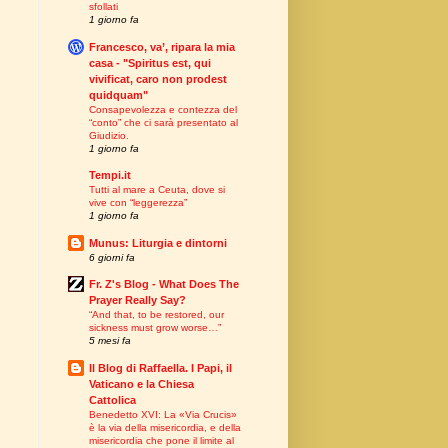
sfollati
1 giorno fa
Francesco, va’, ripara la mia
casa - "Spiritus est, qui
vivificat, caro non prodest
quidquam"
Consapevolezza e contezza del
“conto” che ci sarà presentato al
Giudizio.
1 giorno fa
Tempi.it
Tutti al mare a Ceuta, dove si
vive con “leggerezza”
1 giorno fa
Munus: Liturgia e dintorni
6 giorni fa
Fr. Z's Blog - What Does The
Prayer Really Say?
“And that, to be restored, our
sickness must grow worse…”
5 mesi fa
Il Blog di Raffaella. I Papi, il
Vaticano e la Chiesa
Cattolica
Benedetto XVI: La «Via Crucis»
è la via della misericordia, e della
misericordia che pone il limite al