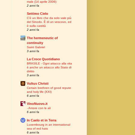
male (14 aprile 2006)
2 anni fa
Settimo Cielo
C’è un libro che da solo vale più
del Sinodo. È di un vescovo, ed
è sulla castità
2 anni fa
The hermeneutic of
continuity
Saint Gabriel
3 anni fa
La Croce Quotidiano
BRASILE - Ogni attacco alla vita
è anche un attacco allo Stato di
diritto
3 anni fa
Vultus Christi
Certain brethren of good repute
and holy life (XXI)
6 anni fa
VinoNuovo.it
- Amore con le ali
6 anni fa
In Caelo et in Terra
Luxembourg in an international
sea of red hats
6 anni fa