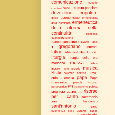
comunicazione
concilio
cultura popolare
croce
conclave
cu
devozione popolare
ecumenismo
diritto
ermeneutica
ermeneutica
della continuità
della riforma nella
continuità
eutanasia
evangelizzazione
francescanesimo
Giovanni Paolo
gregoriano
internet
II
latino
libri liturgici
lefebvriani
liturgia
liturgia delle ore
messa
madonna
mistica
musica
morale
motu proprio
Natale
novus
newman
nomine
papa
ordo
omelia
Papa
o
Francesco
parodia
Pasqua
persecuzioni
PFT
politica
polifonia
pol
risorse
preghiera
quaresima
per il canto
sacerdozio
san francesco
sant'antonio
santi
scomunica
sede vacante
sinodo