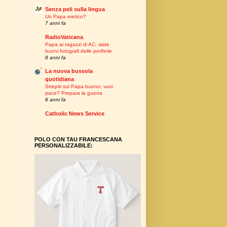
Senza peli sulla lingua
Un Papa eretico?
7 anni fa
RadioVaticana
Papa ai ragazzi di AC: siate
buoni fotografi delle periferie
8 anni fa
La nuova bussola
quotidiana
Strepiti sul Papa buono: vuoi
pace? Prepara la guerra
8 anni fa
Catholic News Service
POLO CON TAU FRANCESCANA
PERSONALIZZABILE: