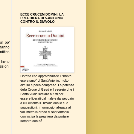
ECCE CRUCEM DOMINI. LA
PREGHIERA DI S.ANTONIO
CONTRO IL DIAVOLO
un po'
 hanno
tifico
 Invito
ussioni
Libretto che approfondisce il "breve
esorcismo" di Sant'Antonio, molto
diffuso e poco compreso. La potenza
della Croce di Gesù è il segreto che il
Santo vuole svelare a tutti per
essere liberati dal male e dal peccato
a cui ci tenta il Diavolo con le sue
suggestioni. In omaggio, allegata al
volumetto la croce di sant'Antonio
con incisa la preghiera da portare
sempre con sé