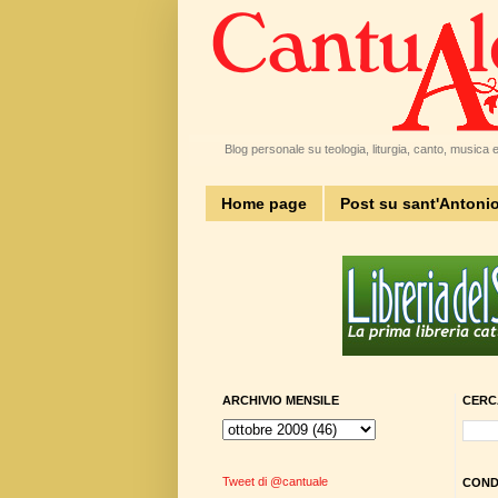
Blog personale su teologia, liturgia, canto, musica e 
Home page
Post su sant'Antoni
ARCHIVIO MENSILE
CERC
Tweet di @cantuale
CONDI