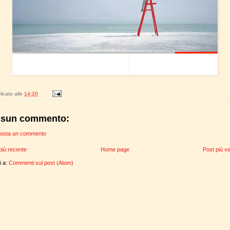
icato alle
14:20
sun commento:
osta un commento
più recente
Home page
Post più v
ti a:
Commenti sul post (Atom)