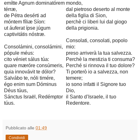
emítte Agnum dominatórem
mondo,
térræ,
dal pietroso deserto al monte
de Pétra desérti ad
della figlia di Sion,
móntem fíliæ Síon:
perchè ci liberi lui dal giogo
ut áuferat ípse júgum
della prigionia.
captivitátis nóstræ.
Consolati, consolati, popolo
Consolámini, consolámini,
mio:
pópule méus:
preso arriverà la tua salvezza.
cito véniet sálus túa:
Perchè la mestizia ti consuma?
quare mæróre consúmeris,
Perché si rinnova il tuo dolore?
quia innovávit te dólor?
Ti porterò io a salvezza, non
Salvábo te, nóli timére,
temere;
égo enim sum Dóminus
io sono infatti il Signore tuo
Déus túus,
Dio,
Sánctus Israël, Redémptor
il Santo d’Israele, il tuo
túus.
Redentore.
Pubblicato alle
01:49
Condividi