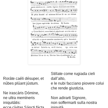
Stillate come rugiada cieli
Roráte caéli désuper, et
dall’alto,
núbes plúant jústum.
e le nubi facciano piovere colui
che rende giustizia.
Ne irascáris Dómine,
ne ultra memíneris
Non adirarti Signore,
iniquitátis:
non soffermarti sulla nostra
ecce cívitas Sáncti fácta
iniquità