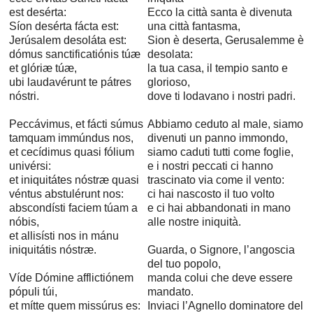
est desérta:
Ecco la città santa è divenuta
Síon desérta fácta est:
una città fantasma,
Jerúsalem desoláta est:
Sion è deserta, Gerusalemme è
dómus sanctificatiónis túæ
desolata:
et glóriæ túæ,
la tua casa, il tempio santo e
ubi laudavérunt te pátres
glorioso,
nóstri.
dove ti lodavano i nostri padri.
Peccávimus, et fácti súmus
Abbiamo ceduto al male, siamo
tamquam immúndus nos,
divenuti un panno immondo,
et cecídimus quasi fólium
siamo caduti tutti come foglie,
univérsi:
e i nostri peccati ci hanno
et iniquitátes nóstræ quasi
trascinato via come il vento:
véntus abstulérunt nos:
ci hai nascosto il tuo volto
abscondísti faciem túam a
e ci hai abbandonati in mano
nóbis,
alle nostre iniquità.
et allisísti nos in mánu
iniquitátis nóstræ.
Guarda, o Signore, l’angoscia
del tuo popolo,
Víde Dómine afflictiónem
manda colui che deve essere
pópuli túi,
mandato.
et mítte quem missúrus es:
Inviaci l’Agnello dominatore del