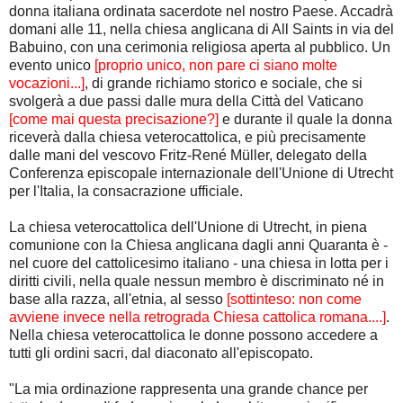
donna italiana ordinata sacerdote nel nostro Paese. Accadrà
domani alle 11, nella chiesa anglicana di All Saints in via del
Babuino, con una cerimonia religiosa aperta al pubblico. Un
evento unico
[proprio unico, non pare ci siano molte
vocazioni...]
, di grande richiamo storico e sociale, che si
svolgerà a due passi dalle mura della Città del Vaticano
[come mai questa precisazione?]
e durante il quale la donna
riceverà dalla chiesa veterocattolica, e più precisamente
dalle mani del vescovo Fritz-René Müller, delegato della
Conferenza episcopale internazionale dell'Unione di Utrecht
per l'Italia, la consacrazione ufficiale.
La chiesa veterocattolica dell'Unione di Utrecht, in piena
comunione con la Chiesa anglicana dagli anni Quaranta è -
nel cuore del cattolicesimo italiano - una chiesa in lotta per i
diritti civili, nella quale nessun membro è discriminato né in
base alla razza, all'etnia, al sesso
[sottinteso: non come
avviene invece nella retrograda Chiesa cattolica romana....]
.
Nella chiesa veterocattolica le donne possono accedere a
tutti gli ordini sacri, dal diaconato all'episcopato.
"La mia ordinazione rappresenta una grande chance per