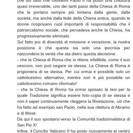
che sul fatto che Giovanni Paolo II ha posto una chiusura
quasi irreversibile, uno dei tanti passi della Chiesa di Roma
che la portano sempre più lontana dalla gente, dalla
società, ma anche dalla fede della Chiesa antica, quando le
donne ricoprivano ruoli importanti di responsabilità che il
patriarcalismo sociale, che pervadeva anche la Chiesa, ha
progressivamente eliminato.
Sul fatto poi di diversità di missione e vocazione, la nostra
posizione è che questa sia solo una ipocrisia per
nascondere la verità che sta dietro questa decisione:
- che la Chiesa di Roma che si ritiene infallibile, come il suo
vescovo, non può negare se stessa. La Chiesa di Roma è
prigioniera di se stessa. Per cui ormai è possibile solo un
cattolicesimo alternativo, mentre non è più possibile un
cattolicesimo-romano riformato!
- che la Chiesa di Roma ha ormai sposato la tesi per la
quale Tradizione significa essere foto-copia di se stessa e
non il saper continuamente rileggere la Rivelazione, ciò che
ha fatto ad esempio san Paolo, nella sua rilettura di Abramo
e di Mosè.
Da qui il suo spostarsi verso la Comunità tradizionalistica di
San Pio X!
Infine, il Concilio Vaticano II ha posto nuovamente al centro