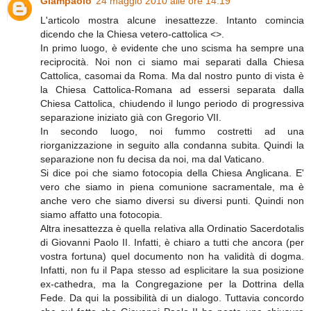
Giampaolo
24 maggio 2010 alle ore 14:19
L'articolo mostra alcune inesattezze. Intanto comincia
dicendo che la Chiesa vetero-cattolica <>.
In primo luogo, è evidente che uno scisma ha sempre una
reciprocità. Noi non ci siamo mai separati dalla Chiesa
Cattolica, casomai da Roma. Ma dal nostro punto di vista è
la Chiesa Cattolica-Romana ad essersi separata dalla
Chiesa Cattolica, chiudendo il lungo periodo di progressiva
separazione iniziato già con Gregorio VII.
In secondo luogo, noi fummo costretti ad una
riorganizzazione in seguito alla condanna subita. Quindi la
separazione non fu decisa da noi, ma dal Vaticano.
Si dice poi che siamo fotocopia della Chiesa Anglicana. E'
vero che siamo in piena comunione sacramentale, ma è
anche vero che siamo diversi su diversi punti. Quindi non
siamo affatto una fotocopia.
Altra inesattezza è quella relativa alla Ordinatio Sacerdotalis
di Giovanni Paolo II. Infatti, è chiaro a tutti che ancora (per
vostra fortuna) quel documento non ha validità di dogma.
Infatti, non fu il Papa stesso ad esplicitare la sua posizione
ex-cathedra, ma la Congregazione per la Dottrina della
Fede. Da qui la possibilità di un dialogo. Tuttavia concordo