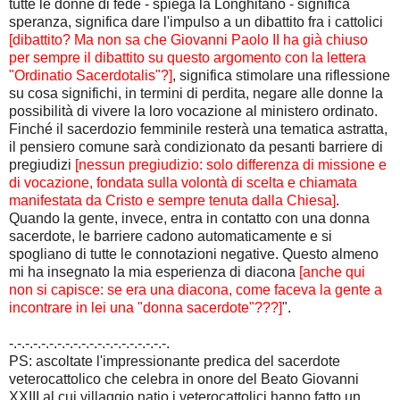
tutte le donne di fede - spiega la Longhitano - significa
speranza, significa dare l'impulso a un dibattito fra i cattolici
[dibattito? Ma non sa che Giovanni Paolo II ha già chiuso
per sempre il dibattito su questo argomento con la lettera
"Ordinatio Sacerdotalis"?]
, significa stimolare una riflessione
su cosa significhi, in termini di perdita, negare alle donne la
possibilità di vivere la loro vocazione al ministero ordinato.
Finché il sacerdozio femminile resterà una tematica astratta,
il pensiero comune sarà condizionato da pesanti barriere di
pregiudizi
[nessun pregiudizio: solo differenza di missione e
di vocazione, fondata sulla volontà di scelta e chiamata
manifestata da Cristo e sempre tenuta dalla Chiesa]
.
Quando la gente, invece, entra in contatto con una donna
sacerdote, le barriere cadono automaticamente e si
spogliano di tutte le connotazioni negative. Questo almeno
mi ha insegnato la mia esperienza di diacona
[anche qui
non si capisce: se era una diacona, come faceva la gente a
incontrare in lei una "donna sacerdote"???]
".
-.-.-.-.-.-.-.-.-.-.-.-.-.-.-.-.-.-.-.-.
PS: ascoltate l'impressionante predica del sacerdote
veterocattolico che celebra in onore del Beato Giovanni
XXIII al cui villaggio natio i veterocattolici hanno fatto un