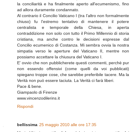
la conciliarità e ha finalmente aperto all'ecumenismo, fino
ad allora duramente condannato.
Al contrario il Concilio Vaticano I (tra l'altro non formalmente
chiuso) fu l'estremo tentativo di mantenere il potere
centralista e temporale della Chiesa, in aperta
contraddizione non solo con tutto il Primo Millennio di storia
cristiana, ma anche contro le decisioni espresse dal
Concilio ecumenico di Costanza. Mi sembra ovvia la nostra
simpatia verso le aperture del Vaticano II, mentre non
possiamo accettare la chiusura del Vaticano I.
E' ovvio che non pubblicherete questi commenti, perchè pur
non essendo offensivi (come quelli da voi pubblicati)
spiegano troppe cose, che sarebbe preferibile tacere. Ma la
Verità non può essere taciuta. La Verità ci farà liberi.
Pace & bene.
Giampaolo di Firenze
www.vincenzodilerins.it
Rispondi
bellissima
25 maggio 2010 alle ore 17:35