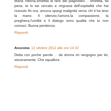
Maria Vittoria,smettila di fare del piagnisteo.... smettila, fai
pena, te lo sei cercato e ringrazia dell'ospitalità che hai
ricevuto fin ora, ancora spargi malignità verso chi ti ha teso
la mano. Il silenzio,l'amore,la compassione, la
preghiera,l'umiltà e il dialogo sono qualità che tu non
conosci. Buona penitenza.
Rispondi
Anonimo
12 ottobre 2012 alle ore 14:32
Detta con poche parole ... da donna mi vergogno per lei,
sinceramente. Che squallore.
Rispondi