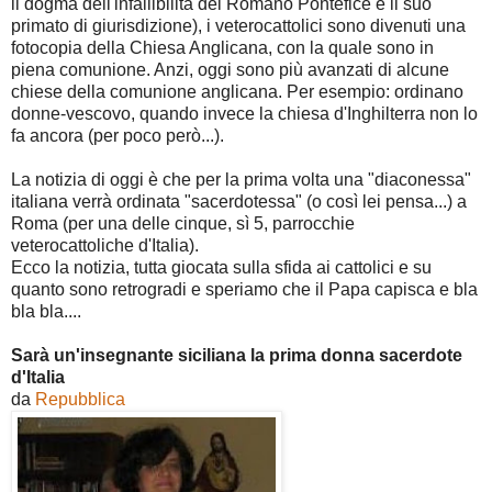
il dogma dell'infallibilità del Romano Pontefice e il suo
primato di giurisdizione), i veterocattolici sono divenuti una
fotocopia della Chiesa Anglicana, con la quale sono in
piena comunione. Anzi, oggi sono più avanzati di alcune
chiese della comunione anglicana. Per esempio: ordinano
donne-vescovo, quando invece la chiesa d'Inghilterra non lo
fa ancora (per poco però...).
La notizia di oggi è che per la prima volta una "diaconessa"
italiana verrà ordinata "sacerdotessa" (o così lei pensa...) a
Roma (per una delle cinque, sì 5, parrocchie
veterocattoliche d'Italia).
Ecco la notizia, tutta giocata sulla sfida ai cattolici e su
quanto sono retrogradi e speriamo che il Papa capisca e bla
bla bla....
Sarà un'insegnante siciliana la prima donna sacerdote
d'Italia
da
Repubblica