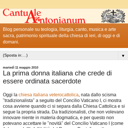
Blog personale su teologia, liturgia, canto, musica e arte
sacra, patrimonio spirituale della chiesa di ieri, di oggi e di
domani.
▼
martedì 11 maggio 2010
La prima donna italiana che crede di
essere ordinata sacerdote
Oggi la
chiesa italiana veterocattolica
, nata dallo scisma
"tradizionalista" a seguito del Concilio Vaticano I, ci mostra
cosa avviene quando ci si separa dalla Chiesa Cattolica e si
segue la propria strada. Da tradizionalisti, che non volevano
innovare niente in materia dogmatica, e per questo non
potevano accettare le "novità" del Concilio Vaticano I (come