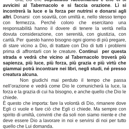
avvicini al Tabernacolo e si faccia orazione
.
Lì si
incontrerà la luce e la forza per nutrirsi e donarsi agli
altri
. Donarsi con soavità, con umiltà e, nello stesso tempo
con fermezza. Perché coloro che esercitano una
responsabilità hanno il dovere di tenere la verità nella
dovuta considerazione, con serenità, con giustizia, con
carità. Per questo hanno bisogno ogni giorno di più pregare,
di stare vicino a Dio, di trattare con Dio di tutti i problemi
prima di affrontarli con le creature.
Continui per questa
strada e vedrà che vicino al Tabernacolo troverà più
sapienza, più luce, più forza, più grazia e più virtù che
giammai potrà incontrare nei libri, negli studi, né presso
creatura alcuna.
Non giudichi mai perduto il tempo che passa
nell’orazione e vedrà come Dio le comunicherà la luce, la
forza e la grazia di cui ha bisogno, e anche quello che Dio le
chiede.
È questo che importa: fare la volontà di Dio, rimanere dove
Egli ci vuole e fare ciò che Egli ci chiede. Ma sempre con
spirito di umiltà, convinti che da soli non siamo niente e che
deve essere Dio a lavorare in noi e servirsi di noi per tutto
quello che Lui domanda.