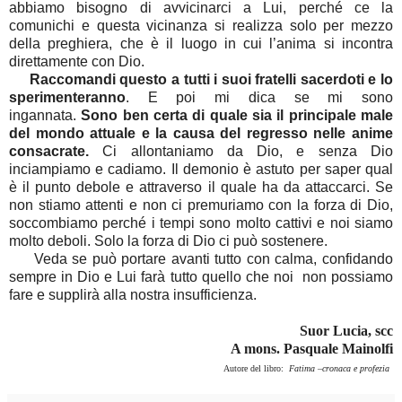
abbiamo bisogno di avvicinarci a Lui, perché ce la
comunichi e questa vicinanza si realizza solo per mezzo
della preghiera, che è il luogo in cui l’anima si incontra
direttamente con Dio.
Raccomandi questo a tutti i suoi fratelli sacerdoti e lo
sperimenteranno
. E poi mi dica se mi sono
ingannata.
Sono ben certa di quale sia il principale male
del mondo attuale e la causa del regresso nelle anime
consacrate.
Ci allontaniamo da Dio, e senza Dio
inciampiamo e cadiamo. Il demonio è astuto per saper qual
è il punto debole e attraverso il quale ha da attaccarci. Se
non stiamo attenti e non ci premuriamo con la forza di Dio,
soccombiamo perché i tempi sono molto cattivi e noi siamo
molto deboli. Solo la forza di Dio ci può sostenere.
Veda se può portare avanti tutto con calma, confidando
sempre in Dio e Lui farà tutto quello che noi non possiamo
fare e supplirà alla nostra insufficienza.
Suor Lucia, scc
A mons. Pasquale Mainolfi
Autore del libro:
Fatima –cronaca e profezia