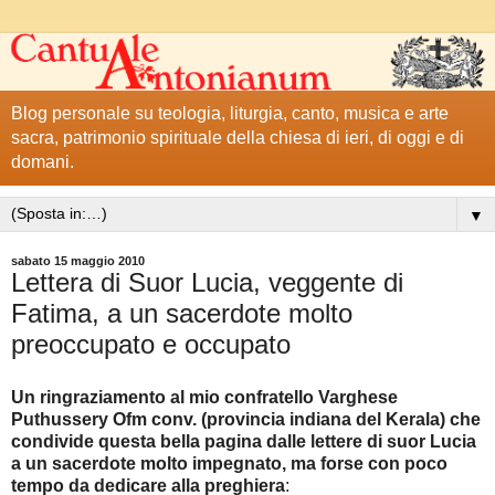
Blog personale su teologia, liturgia, canto, musica e arte
sacra, patrimonio spirituale della chiesa di ieri, di oggi e di
domani.
▼
sabato 15 maggio 2010
Lettera di Suor Lucia, veggente di
Fatima, a un sacerdote molto
preoccupato e occupato
Un ringraziamento al mio confratello Varghese
Puthussery Ofm conv. (provincia indiana del Kerala) che
condivide questa bella pagina dalle lettere di suor Lucia
a un sacerdote molto impegnato, ma forse con poco
tempo da dedicare alla preghiera
: