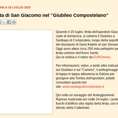
NICA 25 LUGLIO 2010
ta di San Giacomo nel "Giubileo Compostelano"
Quando il 25 luglio, festa dell'apostolo Gia
cade di domenica, si celebra il Giubileo a
Santiago di Compostela, luogo della sepolt
del discepolo di Gesù fratello di san Giovan
Oggi sono attesi circa 250 mila pellegrini pe
festa culmine dell'Anno Santo.
Qui la notizia e il video da
EUROnews
.
Per informazioni, video, e tante altre indica
sul Giubileo e sul "Camino", il pellegrinagg
di tappa in tappa attraversa la Galizia per
giungere alla Tomba dell'apostolo, potete
consultare questo bel
sito:
www.santiagodicompostela.it
Qui sotto un assaggio dei festeggiamenti.
Riprese realizzate ieri notte 24 luglio: i pod
fuochi d'artificio alla vigilia della festa, con l
sfondo della Cattedrale: