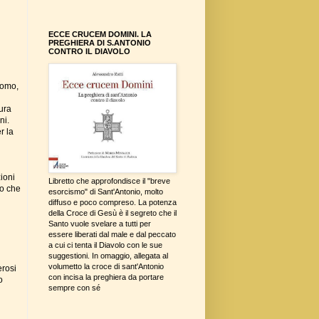
ECCE CRUCEM DOMINI. LA
PREGHIERA DI S.ANTONIO
CONTRO IL DIAVOLO
como,
ura
ni.
r la
zioni
Libretto che approfondisce il "breve
io che
esorcismo" di Sant'Antonio, molto
diffuso e poco compreso. La potenza
della Croce di Gesù è il segreto che il
Santo vuole svelare a tutti per
essere liberati dal male e dal peccato
a cui ci tenta il Diavolo con le sue
suggestioni. In omaggio, allegata al
volumetto la croce di sant'Antonio
erosi
con incisa la preghiera da portare
o
sempre con sé