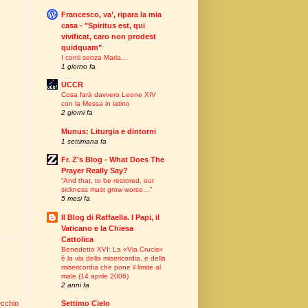
Francesco, va’, ripara la mia
casa - "Spiritus est, qui
vivificat, caro non prodest
quidquam"
I conti senza Maria…
1 giorno fa
UCCR
Cosa farà davvero Leone XIV
con la Messa in latino
2 giorni fa
Munus: Liturgia e dintorni
1 settimana fa
Fr. Z's Blog - What Does The
Prayer Really Say?
“And that, to be restored, our
sickness must grow worse…”
5 mesi fa
Il Blog di Raffaella. I Papi, il
Vaticano e la Chiesa
Cattolica
Benedetto XVI: La «Via Crucis»
è la via della misericordia, e della
misericordia che pone il limite al
male (14 aprile 2006)
2 anni fa
Settimo Cielo
ecchio