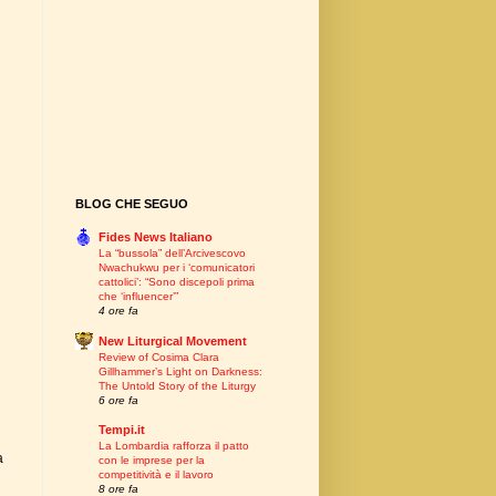
BLOG CHE SEGUO
Fides News Italiano
La “bussola” dell’Arcivescovo
Nwachukwu per i ‘comunicatori
cattolici’: “Sono discepoli prima
che ‘influencer’”
4 ore fa
New Liturgical Movement
Review of Cosima Clara
Gillhammer’s Light on Darkness:
The Untold Story of the Liturgy
6 ore fa
Tempi.it
La Lombardia rafforza il patto
a
con le imprese per la
competitività e il lavoro
8 ore fa