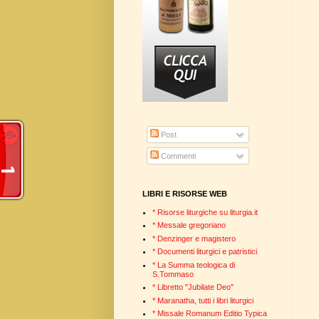
Post
Commenti
LIBRI E RISORSE WEB
* Risorse liturgiche su liturgia.it
* Messale gregoriano
* Denzinger e magistero
* Documenti liturgici e patristici
* La Summa teologica di
S.Tommaso
* Libretto "Jubilate Deo"
* Maranatha, tutti i libri liturgici
* Missale Romanum Editio Typica