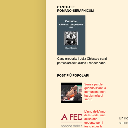
CANTUALE
ROMANO-SERAPHICUM
Canti gregoriani della Chiesa e canti
particolari dell'Ordine Francescano
POST PIÙ POPOLARI
Senza parole:
quando il fare la
comunione non
ha più nulla di
sacro
L'inno dell'Anno
della Fede: una
Un ri
delusione
secon
cocente per il
testo e per la