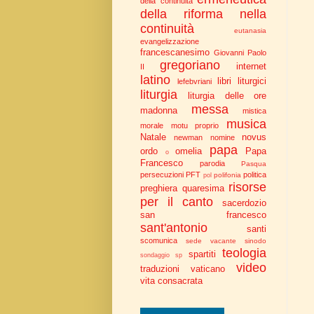
della continuità
della riforma nella
continuità
eutanasia
evangelizzazione
francescanesimo
Giovanni Paolo
gregoriano
internet
II
latino
libri liturgici
lefebvriani
liturgia
liturgia delle ore
messa
madonna
mistica
musica
morale
motu proprio
Natale
novus
newman
nomine
papa
ordo
omelia
Papa
o
Francesco
parodia
Pasqua
persecuzioni
PFT
politica
polifonia
pol
risorse
preghiera
quaresima
per il canto
sacerdozio
san francesco
sant'antonio
santi
scomunica
sede vacante
sinodo
teologia
spartiti
sondaggio
sp
video
traduzioni
vaticano
vita consacrata