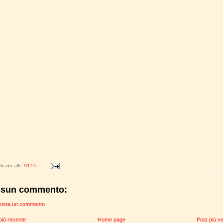
icato alle
10:55
sun commento:
osta un commento
più recente
Home page
Post più v