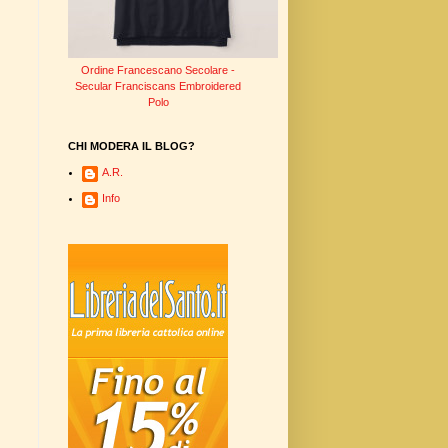
Ordine Francescano Secolare -
Secular Franciscans Embroidered
Polo
CHI MODERA IL BLOG?
A.R.
Info