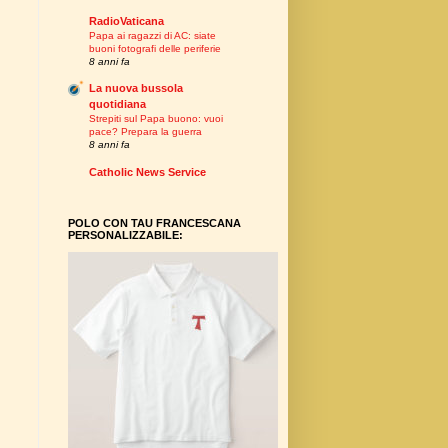
RadioVaticana
Papa ai ragazzi di AC: siate
buoni fotografi delle periferie
8 anni fa
La nuova bussola
quotidiana
Strepiti sul Papa buono: vuoi
pace? Prepara la guerra
8 anni fa
Catholic News Service
POLO CON TAU FRANCESCANA
PERSONALIZZABILE: