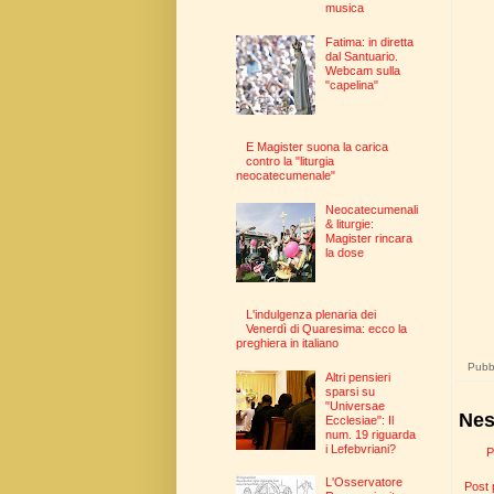
musica
Fatima: in diretta
dal Santuario.
Webcam sulla
"capelina"
E Magister suona la carica
contro la "liturgia
neocatecumenale"
Neocatecumenali
& liturgie:
Magister rincara
la dose
L'indulgenza plenaria dei
Venerdì di Quaresima: ecco la
preghiera in italiano
Pubbl
Altri pensieri
sparsi su
"Universae
Nes
Ecclesiae": Il
num. 19 riguarda
i Lefebvriani?
P
L'Osservatore
Post 