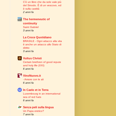
C’è un libro che da solo vale più
del Sinodo. È di un vescovo, ed
è sulla castità
2 anni fa
The hermeneutic of
continuity
Saint Gabriel
3 anni fa
La Croce Quotidiano
BRASILE - Ogni attacco alla vita
è anche un attacco allo Stato di
diritto
3 anni fa
Vultus Christi
Certain brethren of good repute
and holy life (XXI)
6 anni fa
VinoNuovo.it
- Amore con le ali
6 anni fa
In Caelo et in Terra
Luxembourg in an international
sea of red hats
6 anni fa
Senza peli sulla lingua
Un Papa eretico?
7 anni fa