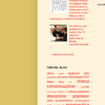
Romano invita a
non litigare sulla
Iscrivi
musica sacra: e
infatti, pare che il
consenso ci sia.
Manca solo il
buonsenso: mettere in pratica!
Per favore, non
gridate pro o
contro che: "il
papa ha
approvato le
liturgie
neocatecumenali
"..
Indovina che cos'è
TEMI DEL BLOG
abusi
anglicani
arte
angeli
avvento
Benedetto XVI
ascetica
chiesa
Bibbia
blog
can
comunicazione
concilio
cultura popolare
croce
conclave
cu
devozione popolare
ecumenismo
diritto
ermeneutica
ermeneutica