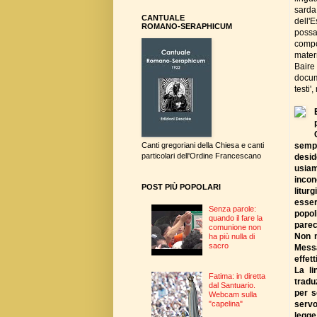
sarda
CANTUALE
dell'
ROMANO-SERAPHICUM
possa
compo
mater
Baire
docum
testi'
sempl
Canti gregoriani della Chiesa e canti
particolari dell'Ordine Francescano
desid
usiam
incon
POST PIÙ POPOLARI
litur
esser
Senza parole:
popol
quando il fare la
parec
comunione non
Non m
ha più nulla di
sacro
Messa
effett
La li
Fatima: in diretta
tradu
dal Santuario.
per s
Webcam sulla
servo
"capelina"
legge