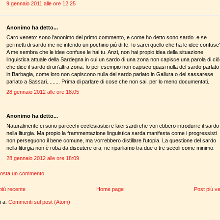
9 gennaio 2011 alle ore 12:25
Anonimo ha detto...
Caro veneto: sono l'anonimo del primo commento, e come ho detto sono sardo. e se
permetti di sardo me ne intendo un pochino più di te. Io sarei quello che ha le idee confuse
A me sembra che le idee confuse le hai tu. Anzi, non hai propio idea della situazione
linguistica attuale della Sardegna in cui un sardo di una zona non capisce una parola di ciò
che dice il sardo di un'altra zona. Io per esempio non capisco quasi nulla del sardo parlato
in Barbagia, come loro non capiscono nulla del sardo parlato in Gallura o del sassarese
parlato a Sassari......... Prima di parlare di cose che non sai, per lo meno documentati.
28 gennaio 2012 alle ore 18:05
Anonimo ha detto...
Naturalmente ci sono parecchi ecclesiastici e laici sardi che vorrebbero introdurre il sardo
nella liturgia. Ma propio la frammentazione linguistica sarda manifesta come i progressisti
non perseguono il bene comune, ma vorrebbero distillare l'utopia. La questione del sardo
nella liturgia non è roba da discutere ora; ne riparliamo tra due o tre secoli come minimo.
28 gennaio 2012 alle ore 18:09
osta un commento
più recente
Home page
Post più v
ti a:
Commenti sul post (Atom)