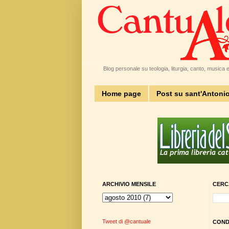
Blog personale su teologia, liturgia, canto, musica e 
Home page
Post su sant'Antoni
ARCHIVIO MENSILE
CERC
Tweet di @cantuale
CONDI