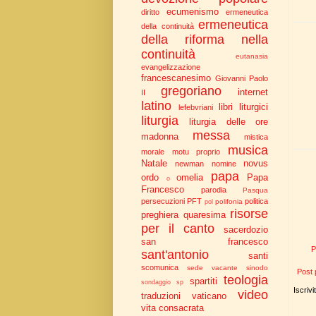
ecumenismo
diritto
ermeneutica
ermeneutica
della continuità
della riforma nella
continuità
eutanasia
evangelizzazione
francescanesimo
Giovanni Paolo
gregoriano
internet
II
latino
libri liturgici
lefebvriani
liturgia
liturgia delle ore
messa
madonna
mistica
musica
morale
motu proprio
Natale
novus
newman
nomine
papa
ordo
omelia
Papa
o
Francesco
parodia
Pasqua
persecuzioni
PFT
politica
polifonia
pol
risorse
preghiera
quaresima
per il canto
sacerdozio
san francesco
P
sant'antonio
santi
scomunica
sede vacante
sinodo
Post 
teologia
spartiti
sondaggio
sp
Iscrivi
video
traduzioni
vaticano
vita consacrata