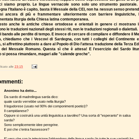
i siamo proprio. Le lingue vernacole sono solo uno strumento pastorale.
gna l'Italiano è capito, basta il Messale della CEI, non ha nessun senso pretend
rsi ancora di più e frammentare ulteriormente con barriere linguistiche, 
entata liturgia della Chiesa latina contemporanea.
esto anche le antiche chiese ortodosse e orientali in genere ci mostrano l
no le traduzioni nazionali degli stessi riti, non le traduzioni regionali o dialettali.
i bando alle perdite di tempo. E invece di cercare di compilare e diffondere il M
, chiediamo che i Vescovi di Sardegna, con tutti i colleghi del Continente e
a, si affrettino piuttosto a dare al Popolo di Dio l'attesa traduzione della Terza E
a del Messale Romano. Questa sì che è attesa! E l'esercizio del Sardo litu
 si possa rimandare, magari alle "calende greche".
icato alle
23:15
ommenti:
Anonimo ha detto...
Da sardo di madrelingua sarda dico:
quale sardo verrebbe usato nella liturgia?
Il logudorese (usato nel 90% dei componimenti poetici)?
Il campidanese?
Oppure si costruirà una unità linguistica a tavolino? Una sorta di "esperanto" in salsa
sarda?
Sono semplicemente idee peregrine.
E poi che c'entra l'assessore?
E' vero che con la televisione l'abbandono della lingua sarda (in tutte le sue varianti) ha