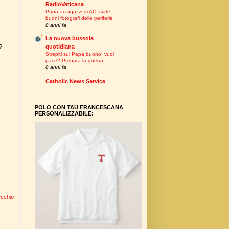
RadioVaticana
Papa ai ragazzi di AC: siate
buoni fotografi delle periferie
8 anni fa
La nuova bussola
quotidiana
?
Strepiti sul Papa buono: vuoi
pace? Prepara la guerra
8 anni fa
Catholic News Service
POLO CON TAU FRANCESCANA
PERSONALIZZABILE:
ecchio