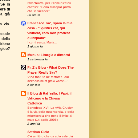
Nwachukwu per i ‘comunicatori
 Se in
cattolici’: “Sono discepoli prima
ere di
che ‘influencer’”
la già
20 ore fa
Francesco, va’, ripara la mia
a via.
casa - "Spiritus est, qui
vivificat, caro non prodest
essale
quidquam"
 della
I conti senza Maria…
dizione
1 giorno fa
rgico?
Munus: Liturgia e dintorni
1 settimana fa
Fr. Z's Blog - What Does The
Prayer Really Say?
“And that, to be restored, our
sickness must grow worse…”
5 mesi fa
Il Blog di Raffaella. I Papi, il
Vaticano e la Chiesa
Cattolica
Benedetto XVI: La «Via Crucis»
è la via della misericordia, e della
misericordia che pone il limite al
male (14 aprile 2006)
2 anni fa
Settimo Cielo
C’è un libro che da solo vale più