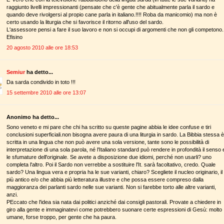
raggiunto livelli impressionanti (pensate che c'è gente che abitualmente parla il sardo e
quando deve rivolgersi al propio cane parla in italiano.!!!! Roba da manicomio) ma non è
certo usando la liturgia che si favorisce il ritorno all'uso del sardo.
L'assessore pensi a fare il suo lavoro e non si occupi di argomenti che non gli competono.
Efisino
20 agosto 2010 alle ore 18:53
Semiur
ha detto...
Da sarda condivido in toto !!!
15 settembre 2010 alle ore 13:07
Anonimo ha detto...
Sono veneto e mi pare che chi ha scritto su queste pagine abbia le idee confuse e tiri
conclusioni superficiali.non bisogna avere paura di una liturgia in sardo. La Bibbia stessa è
scritta in una lingua che non può avere una sola versione, tante sono le possibilità di
interpretazione di una sola parola, né l'Italiano standard può rendere in profondità il senso 
le sfumature dell'originale. Se avete a disposizione due idiomi, perché non usarli? uno
completa l'altro. Poi il Sardo non verrebbe a sostituire l'It. sarà facoltativo, credo. Quale
sardo? Una lingua vera e propria ha le sue varianti, chiaro? Scegliete il nucleo originario, il
più antico e/o che abbia più letteratura illustre e che possa essere compreso dalla
maggioranza dei parlanti sardo nelle sue varianti. Non si farebbe torto alle altre varianti,
anzi.
PEccato che l'idea sia nata dai politici anziché dai consigli pastorali. Provate a chiedere in
giro alla gente e immaginatevi come potrebbero suonare certe espressioni di Gesù: molto
umane, forse troppo, per gente che ha paura.