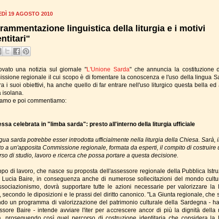
DÌ 19 AGOSTO 2010
frammentazione linguistica della liturgia e i motivi
ntitari"
ovato una notizia sul giornale "
L'Unione Sarda
" che annuncia la costituzione 
ssione regionale il cui scopo è di fomentare la conoscenza e l'uso della lingua S
ra i suoi obiettivi, ha anche quello di far entrare nell'uso liturgico questa bella ed
 isolana.
amo e poi commentiamo:
ssa celebrata in "limba sarda": presto all'interno della liturgia ufficiale
gua sarda potrebbe esser introdotta ufficialmente nella liturgia della Chiesa. Sarà, in
ato a un'apposita Commissione regionale, formata da esperti, il compito di costruire
rso di studio, lavoro e ricerca che possa portare a questa decisione.
uppo di lavoro, che nasce su proposta dell'assessore regionale della Pubblica Istru
 Lucia Baire, in conseguenza anche di numerose sollecitazioni del mondo cultu
associazionismo, dovrà supportare tutte le azioni necessarie per valorizzare la 
 secondo le diposizioni e le prassi del diritto canonico. "La Giunta regionale, che 
ndo un programma di valorizzazione del patrimonio culturale della Sardegna - ha
essore Baire - intende avviare l'iter per accrescere ancor di più la dignità della 
a, proseguendo così quel percorso di costruzione identitaria che considera la 