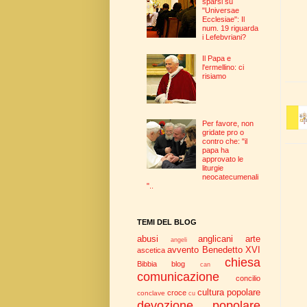
sparsi su
"Universae
Ecclesiae": Il
num. 19 riguarda
i Lefebvriani?
Il Papa e
l'ermellino: ci
risiamo
Per favore, non
gridate pro o
contro che: "il
papa ha
approvato le
liturgie
neocatecumenali
"..
TEMI DEL BLOG
abusi
anglicani
arte
angeli
avvento
Benedetto XVI
ascetica
chiesa
Bibbia
blog
can
comunicazione
concilio
cultura popolare
croce
conclave
cu
devozione popolare