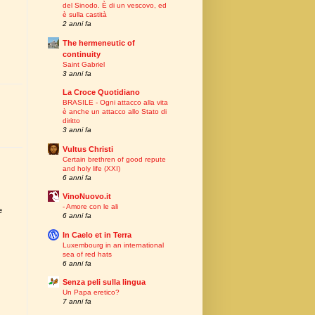
del Sinodo. È di un vescovo, ed
è sulla castità
2 anni fa
The hermeneutic of
continuity
Saint Gabriel
3 anni fa
La Croce Quotidiano
BRASILE - Ogni attacco alla vita
è anche un attacco allo Stato di
diritto
3 anni fa
Vultus Christi
Certain brethren of good repute
and holy life (XXI)
6 anni fa
VinoNuovo.it
- Amore con le ali
e
6 anni fa
In Caelo et in Terra
Luxembourg in an international
sea of red hats
6 anni fa
Senza peli sulla lingua
Un Papa eretico?
7 anni fa