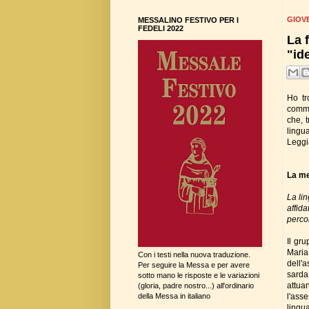
GIOVE
MESSALINO FESTIVO PER I
FEDELI 2022
La 
"ide
Ho tr
commi
che, t
lingua
Leggi
La me
La lin
affid
perco
Il gr
Maria
Con i testi nella nuova traduzione.
dell'
Per seguire la Messa e per avere
sarda,
sotto mano le risposte e le variazioni
attua
(gloria, padre nostro...) all'ordinario
l'ass
della Messa in italiano
lingu