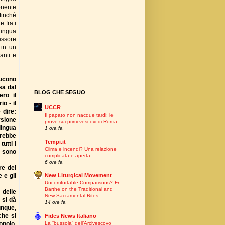
onente
finché
 fra i
lingua
essore
 in un
anti e
ducono
sa dal
BLOG CHE SEGUO
ero il
o - il
UCCR
 dire:
Il papato non nacque tardi: le
rsione
prove sui primi vescovi di Roma
lingua
1 ora fa
vrebbe
Tempi.it
utti i
Clima e incendi? Una relazione
" sono
complicata e aperta
6 ore fa
re del
 e gli
New Liturgical Movement
Uncomfortable Comparisons? Fr.
Barthe on the Traditional and
 delle
New Sacramental Rites
 si dà
14 ore fa
unque,
che si
Fides News Italiano
La “bussola” dell’Arcivescovo
opolo.