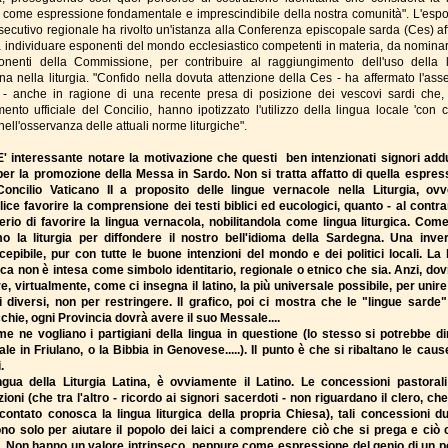
 come espressione fondamentale e imprescindibile della nostra comunità". L'esp
Esecutivo regionale ha rivolto un'istanza alla Conferenza episcopale sarda (Ces) af
 individuare esponenti del mondo ecclesiastico competenti in materia, da nominare
nenti della Commissione, per contribuire al raggiungimento dell'uso della 
na nella liturgia. "Confido nella dovuta attenzione della Ces - ha affermato l'ass
 - anche in ragione di una recente presa di posizione dei vescovi sardi che,
ento ufficiale del Concilio, hanno ipotizzato l'utilizzo della lingua locale 'con c
, nell'osservanza delle attuali norme liturgiche".
E' interessante notare la motivazione che questi ben intenzionati signori ad
per la promozione della Messa in Sardo. Non si tratta affatto di quella espres
Concilio Vaticano II a proposito delle lingue vernacole nella Liturgia, ovv
ice favorire la comprensione dei testi biblici ed eucologici, quanto - al contrari
erio di favorire la lingua vernacola, nobilitandola come lingua liturgica. Come
o la liturgia per diffondere il nostro bell'idioma della Sardegna. Una inve
cepibile, pur con tutte le buone intenzioni del mondo e dei politici locali. La 
gica non è intesa come simbolo identitario, regionale o etnico che sia. Anzi, do
e, virtualmente, come ci insegna il latino, la più universale possibile, per unire t
i diversi, non per restringere. Il grafico, poi ci mostra che le "lingue sarde
chie, ogni Provincia dovrà avere il suo Messale....
e ne vogliano i partigiani della lingua in questione (lo stesso si potrebbe di
le in Friulano, o la Bibbia in Genovese.....). Il punto è che si ribaltano le cause
i.
ngua della Liturgia Latina, è ovviamente il Latino. Le concessioni pastorali
zioni (che tra l'altro - ricordo ai signori sacerdoti - non riguardano il clero, che
contato conosca la lingua liturgica della propria Chiesa), tali concessioni d
no solo per aiutare il popolo dei laici a comprendere ciò che si prega e ciò 
. Non hanno un valore intrinseco, neppure come espressione del genio di un p