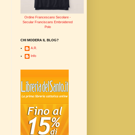
Ordine Francescano Secolare -
Secular Franciscans Embroidered
Polo
CHI MODERA IL BLOG?
A.R.
Info