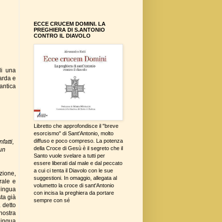
ECCE CRUCEM DOMINI. LA
PREGHIERA DI S.ANTONIO
CONTRO IL DIAVOLO
di una
arda e
 antica
Libretto che approfondisce il "breve
esorcismo" di Sant'Antonio, molto
diffuso e poco compreso. La potenza
fatti,
della Croce di Gesù è il segreto che il
 un
Santo vuole svelare a tutti per
essere liberati dal male e dal peccato
a cui ci tenta il Diavolo con le sue
zione,
suggestioni. In omaggio, allegata al
rale e
volumetto la croce di sant'Antonio
lingua
con incisa la preghiera da portare
sta già
sempre con sé
 detto
nostra
lingua