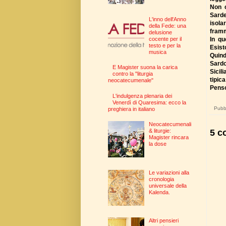
Non c
Sarde
L'inno dell'Anno
isola
della Fede: una
framm
delusione
In qu
cocente per il
testo e per la
Esisto
musica
Quind
Sardo
E Magister suona la carica
Sicili
contro la "liturgia
tipic
neocatecumenale"
Penso
L'indulgenza plenaria dei
Venerdì di Quaresima: ecco la
Pubbl
preghiera in italiano
Neocatecumenali
5 c
& liturgie:
Magister rincara
la dose
Le variazioni alla
cronologia
universale della
Kalenda.
Altri pensieri