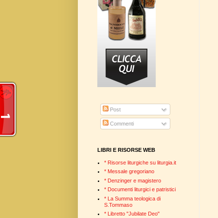
Post
Commenti
LIBRI E RISORSE WEB
* Risorse liturgiche su liturgia.it
* Messale gregoriano
* Denzinger e magistero
* Documenti liturgici e patristici
* La Summa teologica di
S.Tommaso
* Libretto "Jubilate Deo"