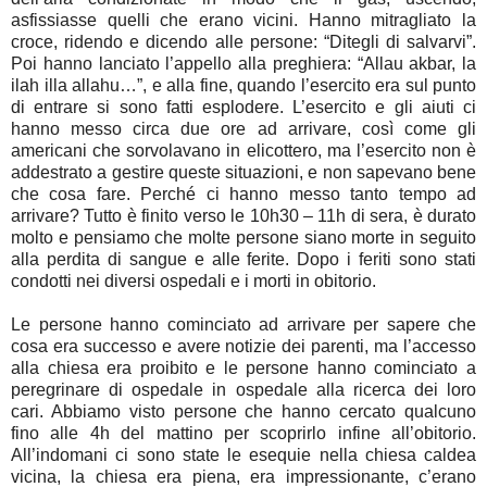
asfissiasse quelli che erano vicini. Hanno mitragliato la
croce, ridendo e dicendo alle persone: “Ditegli di salvarvi”.
Poi hanno lanciato l’appello alla preghiera: “Allau akbar, la
ilah illa allahu…”, e alla fine, quando l’esercito era sul punto
di entrare si sono fatti esplodere. L’esercito e gli aiuti ci
hanno messo circa due ore ad arrivare, così come gli
americani che sorvolavano in elicottero, ma l’esercito non è
addestrato a gestire queste situazioni, e non sapevano bene
che cosa fare. Perché ci hanno messo tanto tempo ad
arrivare? Tutto è finito verso le 10h30 – 11h di sera, è durato
molto e pensiamo che molte persone siano morte in seguito
alla perdita di sangue e alle ferite. Dopo i feriti sono stati
condotti nei diversi ospedali e i morti in obitorio.
Le persone hanno cominciato ad arrivare per sapere che
cosa era successo e avere notizie dei parenti, ma l’accesso
alla chiesa era proibito e le persone hanno cominciato a
peregrinare di ospedale in ospedale alla ricerca dei loro
cari. Abbiamo visto persone che hanno cercato qualcuno
fino alle 4h del mattino per scoprirlo infine all’obitorio.
All’indomani ci sono state le esequie nella chiesa caldea
vicina, la chiesa era piena, era impressionante, c’erano