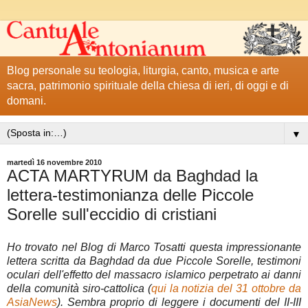
Blog personale su teologia, liturgia, canto, musica e arte
sacra, patrimonio spirituale della chiesa di ieri, di oggi e di
domani.
▼
martedì 16 novembre 2010
ACTA MARTYRUM da Baghdad la
lettera-testimonianza delle Piccole
Sorelle sull'eccidio di cristiani
Ho trovato nel Blog di Marco Tosatti questa impressionante
lettera scritta da Baghdad da due Piccole Sorelle, testimoni
oculari dell'effetto del massacro islamico perpetrato ai danni
della comunità siro-cattolica (
qui la notizia del 31 ottobre da
AsiaNews
). Sembra proprio di leggere i documenti del II-III