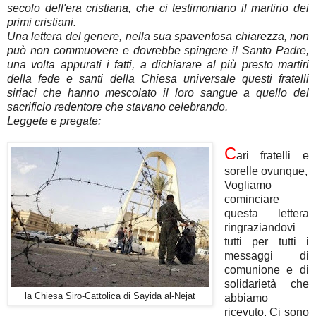
secolo dell'era cristiana, che ci testimoniano il martirio dei
primi cristiani.
Una lettera del genere, nella sua spaventosa chiarezza, non
può non commuovere e dovrebbe spingere il Santo Padre,
una volta appurati i fatti, a dichiarare al più presto martiri
della fede e santi della Chiesa universale questi fratelli
siriaci che hanno mescolato il loro sangue a quello del
sacrificio redentore che stavano celebrando.
Leggete e pregate:
C
ari fratelli e
sorelle ovunque,
Vogliamo
cominciare
questa lettera
ringraziandovi
tutti per tutti i
messaggi di
comunione e di
solidarietà che
la Chiesa Siro-Cattolica di Sayida al-Nejat
abbiamo
ricevuto. Ci sono