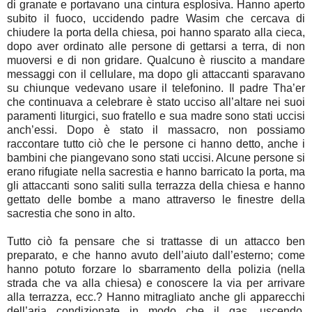
di granate e portavano una cintura esplosiva. Hanno aperto
subito il fuoco, uccidendo padre Wasim che cercava di
chiudere la porta della chiesa, poi hanno sparato alla cieca,
dopo aver ordinato alle persone di gettarsi a terra, di non
muoversi e di non gridare. Qualcuno è riuscito a mandare
messaggi con il cellulare, ma dopo gli attaccanti sparavano
su chiunque vedevano usare il telefonino. Il padre Tha’er
che continuava a celebrare è stato ucciso all’altare nei suoi
paramenti liturgici, suo fratello e sua madre sono stati uccisi
anch’essi. Dopo è stato il massacro, non possiamo
raccontare tutto ciò che le persone ci hanno detto, anche i
bambini che piangevano sono stati uccisi. Alcune persone si
erano rifugiate nella sacrestia e hanno barricato la porta, ma
gli attaccanti sono saliti sulla terrazza della chiesa e hanno
gettato delle bombe a mano attraverso le finestre della
sacrestia che sono in alto.
Tutto ciò fa pensare che si trattasse di un attacco ben
preparato, e che hanno avuto dell’aiuto dall’esterno; come
hanno potuto forzare lo sbarramento della polizia (nella
strada che va alla chiesa) e conoscere la via per arrivare
alla terrazza, ecc.? Hanno mitragliato anche gli apparecchi
dell’aria condizionate in modo che il gas, uscendo,