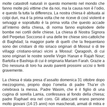
molte catastrofi naturali in questo momento nel mondo che
fanno molte più vittime che da noi, ma la causa non è l’odio,
e questo fa tutta la differenza. La nostra chiesa è abituata ai
colpi duri, ma è la prima volta che ne riceve di così violenti e
selvaggi e soprattutto è la prima volta che questo accade
all’interno della chiesa, di norma fanno esplodere delle
bombe nei cortili delle chiese. La chiesa di Nostra Signora
dell Perpetuo Soccorso è una delle tre chiese siro-cattoliche
di Baghdad; la maggior parte di quelli che la frequentano
sono dei cristiani di rito siriaco originari di Mossul o di tre
villaggi cristiano-siriaci vicini a Mossul: Qaragosh, di cui
sono originari le nostre sorelle Virgin Hanan e Rajah Nour;
Bartolla e Bashiqa di cui è originaria Mariam Farah. Grazie a
Dio nessuna di loro ha avuto parenti prossimi uccisi o feriti
gravemente.
La chiesa è stata presa d’assalto domenica 31 ottobre dopo
mezzogiorno, proprio dopo l’omelia di padre Tha’er ch
celebrava la messa. Padre Wasim, che è il figlio di una
cugina di sorella Lamia, confessava al fondo della chiesa;
padre Raphael era nel coro. Gli attaccanti erano persone
molto giovani (14-15 anni) non mascherati, armati di mitra e