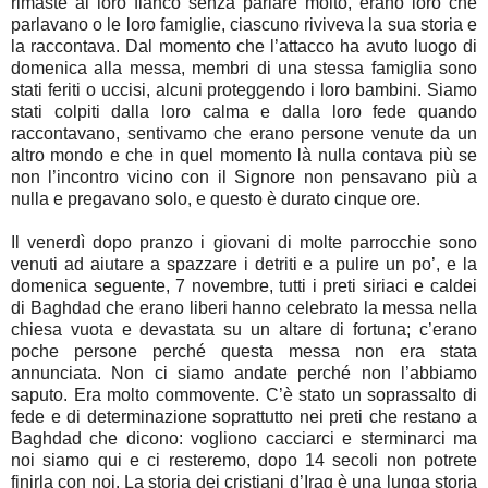
rimaste al loro fianco senza parlare molto, erano loro che
parlavano o le loro famiglie, ciascuno riviveva la sua storia e
la raccontava. Dal momento che l’attacco ha avuto luogo di
domenica alla messa, membri di una stessa famiglia sono
stati feriti o uccisi, alcuni proteggendo i loro bambini. Siamo
stati colpiti dalla loro calma e dalla loro fede quando
raccontavano, sentivamo che erano persone venute da un
altro mondo e che in quel momento là nulla contava più se
non l’incontro vicino con il Signore non pensavano più a
nulla e pregavano solo, e questo è durato cinque ore.
Il venerdì dopo pranzo i giovani di molte parrocchie sono
venuti ad aiutare a spazzare i detriti e a pulire un po’, e la
domenica seguente, 7 novembre, tutti i preti siriaci e caldei
di Baghdad che erano liberi hanno celebrato la messa nella
chiesa vuota e devastata su un altare di fortuna; c’erano
poche persone perché questa messa non era stata
annunciata. Non ci siamo andate perché non l’abbiamo
saputo. Era molto commovente. C’è stato un soprassalto di
fede e di determinazione soprattutto nei preti che restano a
Baghdad che dicono: vogliono cacciarci e sterminarci ma
noi siamo qui e ci resteremo, dopo 14 secoli non potrete
finirla con noi. La storia dei cristiani d’Iraq è una lunga storia