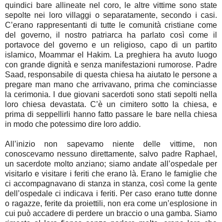
quindici bare allineate nel coro, le altre vittime sono state
sepolte nei loro villaggi o separatamente, secondo i casi.
C’erano rappresentanti di tutte le comunità cristiane come
del governo, il nostro patriarca ha parlato così come il
portavoce del governo e un religioso, capo di un partito
islamico, Moammar el Hakim. La preghiera ha avuto luogo
con grande dignità e senza manifestazioni rumorose. Padre
Saad, responsabile di questa chiesa ha aiutato le persone a
pregare man mano che arrivavano, prima che cominciasse
la cerimonia. I due giovani sacerdoti sono stati sepolti nella
loro chiesa devastata. C’è un cimitero sotto la chiesa, e
prima di seppellirli hanno fatto passare le bare nella chiesa
in modo che potessimo dire loro addio.
All’inizio non sapevamo niente delle vittime, non
conoscevamo nessuno direttamente, salvo padre Raphael,
un sacerdote molto anziano; siamo andate all’ospedale per
visitarlo e visitare i feriti che erano là. Erano le famiglie che
ci accompagnavano di stanza in stanza, così come la gente
dell’ospedale ci indicava i feriti. Per caso erano tutte donne
o ragazze, ferite da proiettili, non era come un’esplosione in
cui può accadere di perdere un braccio o una gamba. Siamo