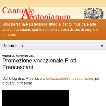
Blog personale su teologia, liturgia, canto, musica e arte
sacra, patrimonio spirituale della chiesa di ieri, di oggi e di
domani.
▼
venerdì 30 settembre 2011
Promozione vocazionale Frati
Francescani
Dal Blog di p. Alberto:
www.vocazionefrancescana.org
, per
giovani in ricerca: