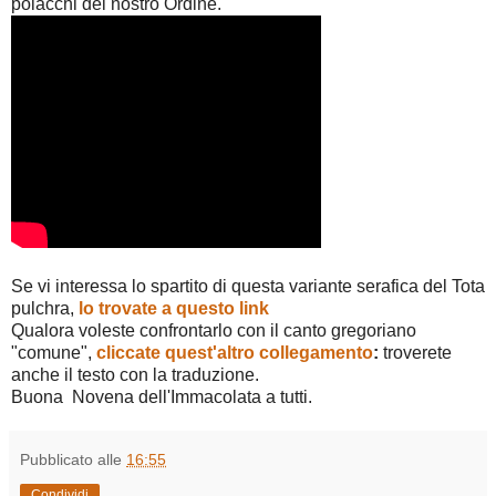
polacchi del nostro Ordine.
Se vi interessa lo spartito di questa variante serafica del Tota
pulchra,
lo trovate a questo link
Qualora voleste confrontarlo con il canto gregoriano
"comune",
cliccate quest'altro collegamento
:
troverete
anche il testo con la traduzione.
Buona Novena dell'Immacolata a tutti.
Pubblicato alle
16:55
Condividi