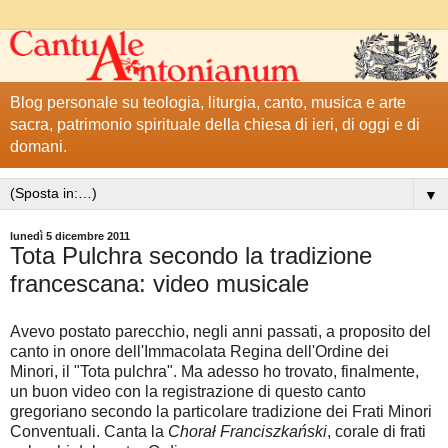
Blog personale su teologia, liturgia, canto, musica e arte
sacra, patrimonio spirituale della chiesa di ieri, di oggi e di
domani.
▼
lunedì 5 dicembre 2011
Tota Pulchra secondo la tradizione
francescana: video musicale
Avevo postato parecchio, negli anni passati, a proposito del
canto in onore dell'Immacolata Regina dell'Ordine dei
Minori, il "Tota pulchra". Ma adesso ho trovato, finalmente,
un buon video con la registrazione di questo canto
gregoriano secondo la particolare tradizione dei Frati Minori
Conventuali. Canta la
Chorał Franciszkański
, corale di frati