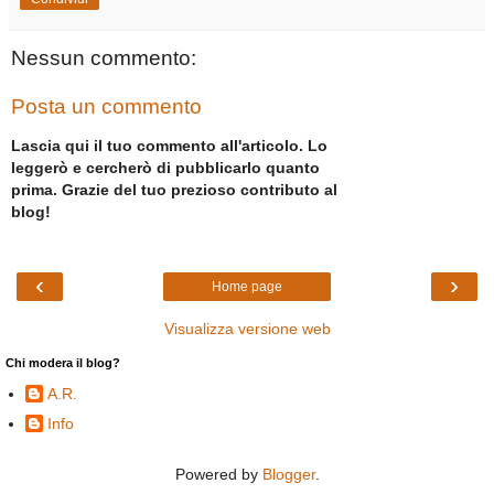
Nessun commento:
Posta un commento
Lascia qui il tuo commento all'articolo. Lo
leggerò e cercherò di pubblicarlo quanto
prima. Grazie del tuo prezioso contributo al
blog!
‹
›
Home page
Visualizza versione web
Chi modera il blog?
A.R.
Info
Powered by
Blogger
.