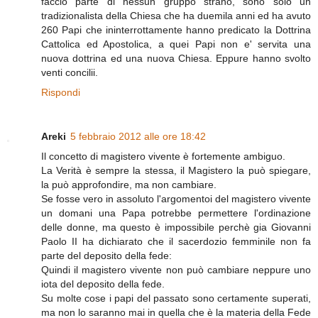
faccio parte di nessun gruppo strano, sono solo un
tradizionalista della Chiesa che ha duemila anni ed ha avuto
260 Papi che ininterrottamente hanno predicato la Dottrina
Cattolica ed Apostolica, a quei Papi non e' servita una
nuova dottrina ed una nuova Chiesa. Eppure hanno svolto
venti concilii.
Rispondi
Areki
5 febbraio 2012 alle ore 18:42
Il concetto di magistero vivente è fortemente ambiguo.
La Verità è sempre la stessa, il Magistero la può spiegare,
la può approfondire, ma non cambiare.
Se fosse vero in assoluto l'argomentoi del magistero vivente
un domani una Papa potrebbe permettere l'ordinazione
delle donne, ma questo è impossibile perchè gia Giovanni
Paolo II ha dichiarato che il sacerdozio femminile non fa
parte del deposito della fede:
Quindi il magistero vivente non può cambiare neppure uno
iota del deposito della fede.
Su molte cose i papi del passato sono certamente superati,
ma non lo saranno mai in quella che è la materia della Fede