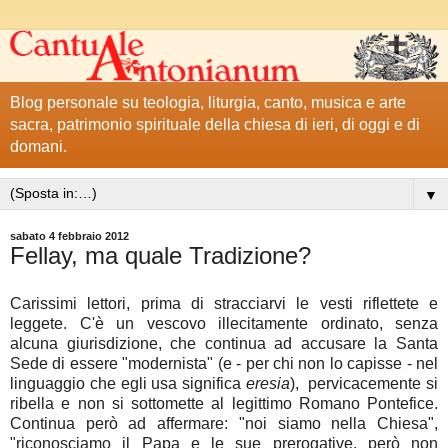
Blog personale su teologia, liturgia, canto, musica e arte
sacra, patrimonio spirituale della chiesa di ieri, di oggi e di
domani.
▼
sabato 4 febbraio 2012
Fellay, ma quale Tradizione?
Carissimi lettori, prima di stracciarvi le vesti riflettete e
leggete. C'è un vescovo illecitamente ordinato, senza
alcuna giurisdizione, che continua ad accusare la Santa
Sede di essere "modernista" (e - per chi non lo capisse - nel
linguaggio che egli usa significa
eresia
), pervicacemente si
ribella e non si sottomette al legittimo Romano Pontefice.
Continua però ad affermare: "noi siamo nella Chiesa",
"riconosciamo il Papa e le sue prerogative, però non