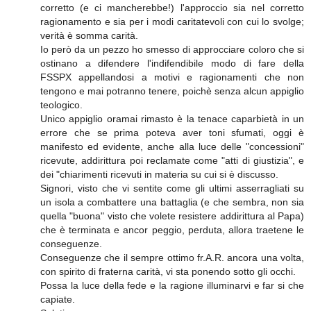
corretto (e ci mancherebbe!) l'approccio sia nel corretto
ragionamento e sia per i modi caritatevoli con cui lo svolge;
verità è somma carità.
Io però da un pezzo ho smesso di approcciare coloro che si
ostinano a difendere l'indifendibile modo di fare della
FSSPX appellandosi a motivi e ragionamenti che non
tengono e mai potranno tenere, poichè senza alcun appiglio
teologico.
Unico appiglio oramai rimasto è la tenace caparbietà in un
errore che se prima poteva aver toni sfumati, oggi è
manifesto ed evidente, anche alla luce delle "concessioni"
ricevute, addirittura poi reclamate come "atti di giustizia", e
dei "chiarimenti ricevuti in materia su cui si è discusso.
Signori, visto che vi sentite come gli ultimi asserragliati su
un isola a combattere una battaglia (e che sembra, non sia
quella "buona" visto che volete resistere addirittura al Papa)
che è terminata e ancor peggio, perduta, allora traetene le
conseguenze.
Conseguenze che il sempre ottimo fr.A.R. ancora una volta,
con spirito di fraterna carità, vi sta ponendo sotto gli occhi.
Possa la luce della fede e la ragione illuminarvi e far si che
capiate.