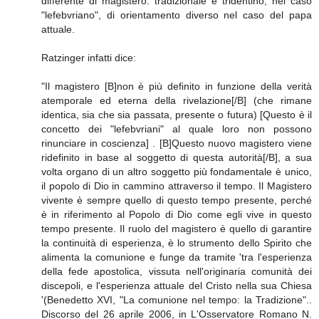
differente di magistero: tradizionale e tridentino, nel caso
"lefebvriano", di orientamento diverso nel caso del papa
attuale.
Ratzinger infatti dice:
"Il magistero [B]non è più definito in funzione della verità
atemporale ed eterna della rivelazione[/B] (che rimane
identica, sia che sia passata, presente o futura) [Questo è il
concetto dei "lefebvriani" al quale loro non possono
rinunciare in coscienza] . [B]Questo nuovo magistero viene
ridefinito in base al soggetto di questa autorità[/B], a sua
volta organo di un altro soggetto più fondamentale è unico,
il popolo di Dio in cammino attraverso il tempo. Il Magistero
vivente è sempre quello di questo tempo presente, perché
è in riferimento al Popolo di Dio come egli vive in questo
tempo presente. Il ruolo del magistero è quello di garantire
la continuità di esperienza, è lo strumento dello Spirito che
alimenta la comunione e funge da tramite 'tra l'esperienza
della fede apostolica, vissuta nell'originaria comunità dei
discepoli, e l'esperienza attuale del Cristo nella sua Chiesa
'(Benedetto XVI, "La comunione nel tempo: la Tradizione"..
Discorso del 26 aprile 2006, in L'Osservatore Romano N.