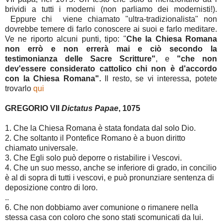
brividi a tutti i moderni (non parliamo dei modernisti!).
Eppure chi viene chiamato "ultra-tradizionalista" non
dovrebbe temere di farlo conoscere ai suoi e farlo meditare.
Ve ne riporto alcuni punti, tipo: "
Che la Chiesa Romana
non errò e non errerà mai e ciò secondo la
testimonianza delle Sacre Scritture"
, e
"che non
dev'essere considerato cattolico chi non è d'accordo
con la Chiesa Romana".
Il resto, se vi interessa, potete
trovarlo
qui
GREGORIO VII
Dictatus Papae
, 1075
1. Che la Chiesa Romana è stata fondata dal solo Dio.
2. Che soltanto il Pontefice Romano è a buon diritto
chiamato universale.
3. Che Egli solo può deporre o ristabilire i Vescovi.
4. Che un suo messo, anche se inferiore di grado, in concilio
è al di sopra di tutti i vescovi, e può pronunziare sentenza di
deposizione contro di loro.
..
6. Che non dobbiamo aver comunione o rimanere nella
stessa casa con coloro che sono stati scomunicati da lui.