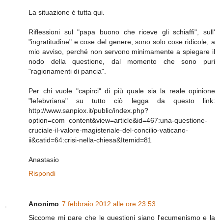
La situazione è tutta qui.
Riflessioni sul "papa buono che riceve gli schiaffi", sull'
"ingratitudine" e cose del genere, sono solo cose ridicole, a
mio avviso, perché non servono minimamente a spiegare il
nodo della questione, dal momento che sono puri
"ragionamenti di pancia".
Per chi vuole "capirci" di più quale sia la reale opinione
"lefebvriana" su tutto ciò legga da questo link:
http://www.sanpiox.it/public/index.php?
option=com_content&view=article&id=467:una-questione-
cruciale-il-valore-magisteriale-del-concilio-vaticano-
ii&catid=64:crisi-nella-chiesa&Itemid=81
Anastasio
Rispondi
Anonimo
7 febbraio 2012 alle ore 23:53
Siccome mi pare che le questioni siano l'ecumenismo e la