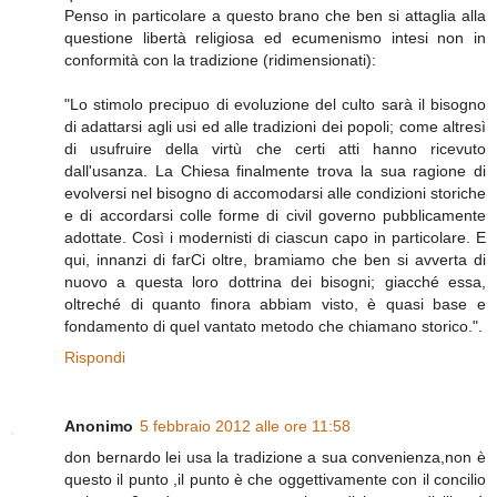
Penso in particolare a questo brano che ben si attaglia alla
questione libertà religiosa ed ecumenismo intesi non in
conformità con la tradizione (ridimensionati):
"Lo stimolo precipuo di evoluzione del culto sarà il bisogno
di adattarsi agli usi ed alle tradizioni dei popoli; come altresì
di usufruire della virtù che certi atti hanno ricevuto
dall'usanza. La Chiesa finalmente trova la sua ragione di
evolversi nel bisogno di accomodarsi alle condizioni storiche
e di accordarsi colle forme di civil governo pubblicamente
adottate. Così i modernisti di ciascun capo in particolare. E
qui, innanzi di farCi oltre, bramiamo che ben si avverta di
nuovo a questa loro dottrina dei bisogni; giacché essa,
oltreché di quanto finora abbiam visto, è quasi base e
fondamento di quel vantato metodo che chiamano storico.".
Rispondi
Anonimo
5 febbraio 2012 alle ore 11:58
don bernardo lei usa la tradizione a sua convenienza,non è
questo il punto ,il punto è che oggettivamente con il concilio