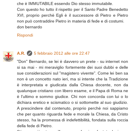
che è IMMUTABILE essendo Dio stesso immutabile.
Con questo ho tutto il rispetto per il Santo Padre Benedetto
XVI, proprio perchè Egli è il successore di Pietro e Pietro
non può contraddire Pietro in materia di fede e di costumi.
don bernardo
Rispondi
A.R.
5 febbraio 2012 alle ore 22:47
"Don" Bernardo, se lei è davvero un prete - su internet non
si sa mai - mi meraviglio fortemente dei suoi dubbi e delle
sue considerazioni sul "magistero vivente". Come lei ben sa
non è un concetto nato ieri, ma si intente che la Tradizione
è interpretata e giudicata dalla Chiesa docente, non da
qualunque cristiano con libero esame, e il Papa di Roma ne
è l'ultimo e sommo giudice. Chi non concorda con lui o lo
dichiara eretico e scismatico o si sottomette al suo giudizio.
A prescindere dal contenuto, proprio perchè noi sappiamo
che per quanto riguarda fede e morale la Chiesa, da Cristo
stesso, ha la promessa di indefettibilità, fondata sulla roccia
della fede di Pietro.