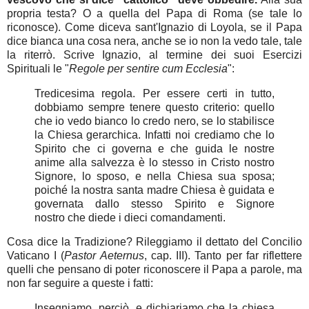
propria testa? O a quella del Papa di Roma (se tale lo
riconosce). Come diceva sant'Ignazio di Loyola, se il Papa
dice bianca una cosa nera, anche se io non la vedo tale, tale
la riterrò. Scrive Ignazio, al termine dei suoi Esercizi
Spirituali le "
Regole per sentire cum Ecclesia
":
Tredicesima regola. Per essere certi in tutto,
dobbiamo sempre tenere questo criterio: quello
che io vedo bianco lo credo nero, se lo stabilisce
la Chiesa gerarchica. Infatti noi crediamo che lo
Spirito che ci governa e che guida le nostre
anime alla salvezza è lo stesso in Cristo nostro
Signore, lo sposo, e nella Chiesa sua sposa;
poiché la nostra santa madre Chiesa è guidata e
governata dallo stesso Spirito e Signore
nostro che diede i dieci comandamenti.
Cosa dice la Tradizione? Rileggiamo il dettato del Concilio
Vaticano I (
Pastor Aeternus
, cap. III). Tanto per far riflettere
quelli che pensano di poter riconoscere il Papa a parole, ma
non far seguire a queste i fatti:
Insegniamo, perciò, e dichiariamo che la chiesa