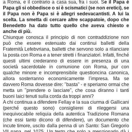
a Roma, e il contrario a casa sua, fra i suoi. S
e il Papa è
Papa gli si obbedisce o si è scismatici (se non eretici), se
il Papa non è Papa si è allegri sedevacantisti. A lui la
scelta. La smetta di cercare altre scappatoie, dopo che
Benedetto ha dato tutto quello che aveva chiesto e
anche di più.
Chiunque conosca il principio di non contraddizione non
può che essere estenuato dai continui balletti della
Fraternità Lefebvriana, balletti che servono solo a rilanciare
la posta con Roma e a tener stretti i finanziatori. Infatti, finché
questi ultimi crederanno di essere in presenza di una
società sacerdotale in comunione con Roma, pur con
qualche minore e incomprensibile questioncina canonica,
allora sosterranno economicamente l'impresa. Ma se
davvero Roma dovesse dire: "basta" - e speriamo ormai che
metta un "prendere o lasciare", che cosa diranno i tanti
buoni laici tenuti sulla corda da troppi anni?
A chi continua a difendere Fellay e la sua ciurma di Gallicani
(perché questo sono) consiglierei di rileggersi una
inequivocabile reliquia della autentica Tradizione Romana
(che essi tanto dicono di difendere), un documento che
incute timore, uscito dalla penna di un Santo: San Gregorio
VII papa, nel 1075. Un testo che solo a menzionarlo dà i