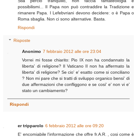
Stia perciò tranquillo, non faccia fantateologia e
possibilismi... Il Papa non può contraddire la Tradizione e
rimanere Papa. I Lefebvriani devono decidere: o è Papa o
Roma sbaglia. Non ci sono alternative. Basta.
Rispondi
Risposte
Anonimo
7 febbraio 2012 alle ore 23:04
Vorrei mi fosse chiarito: Pio IX non ha condannato la
liberta' di religione? Il Vaticano II non ha affermato la
liberta' di religione? Se cio' e' esatto come si conciliano
? Non mi pare che si tratti di sviluppo organico bensi' di
due affermazioni che confliggono e se cosi' e' non vi e'
stato un cambiamento?
Rispondi
er tripparolo
6 febbraio 2012 alle ore 09:20
E' encomiabile l'informazione che offre fr.A.R. , cosi come è