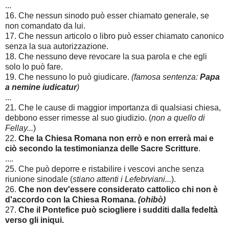
...
16. Che nessun sinodo può esser chiamato generale, se
non comandato da lui.
17. Che nessun articolo o libro può esser chiamato canonico
senza la sua autorizzazione.
18. Che nessuno deve revocare la sua parola e che egli
solo lo può fare.
19. Che nessuno lo può giudicare.
(famosa sentenza:
Papa
a nemine iudicatur
)
...
21. Che le cause di maggior importanza di qualsiasi chiesa,
debbono esser rimesse al suo giudizio. (
non a quello di
Fellay...
)
22.
Che la Chiesa Romana non errò e non errerà mai e
ciò secondo la testimonianza delle Sacre Scritture
.
....
25. Che può deporre e ristabilire i vescovi anche senza
riunione sinodale (
stiano attenti i Lefebrviani...
).
26.
Che non dev'essere considerato cattolico chi non è
d'accordo con la Chiesa Romana.
(ohibò)
27.
Che il Pontefice può sciogliere i sudditi dalla fedeltà
verso gli iniqui.