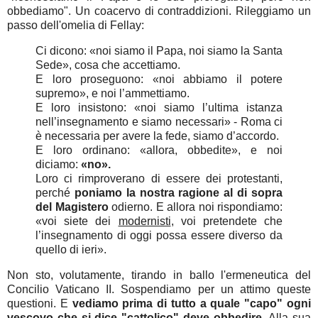
obbediamo". Un coacervo di contraddizioni. Rileggiamo un
passo dell'omelia di Fellay:
Ci dicono: «noi siamo il Papa, noi siamo la Santa
Sede», cosa che accettiamo.
E loro proseguono: «noi abbiamo il potere
supremo», e noi l’ammettiamo.
E loro insistono: «noi siamo l’ultima istanza
nell’insegnamento e siamo necessari» - Roma ci
è necessaria per avere la fede, siamo d’accordo.
E loro ordinano: «allora, obbedite», e noi
diciamo:
«no».
Loro ci rimproverano di essere dei protestanti,
perché
poniamo la nostra ragione al di sopra
del Magistero
odierno. E allora noi rispondiamo:
«voi siete dei
modernisti
, voi pretendete che
l’insegnamento di oggi possa essere diverso da
quello di ieri».
Non sto, volutamente, tirando in ballo l'ermeneutica del
Concilio Vaticano II. Sospendiamo per un attimo queste
questioni. E
vediamo prima di tutto a quale "capo" ogni
vescovo che si dice "cattolico" deve obbedire.
Alla sua