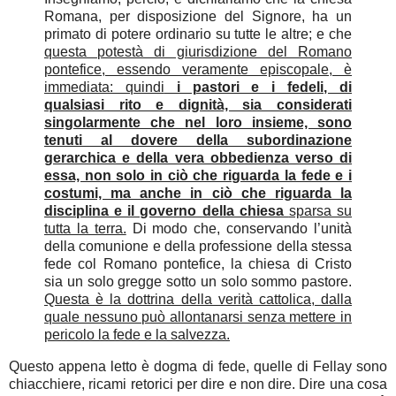
Romana, per disposizione del Signore, ha un
primato di potere ordinario su tutte le altre; e che
questa potestà di giurisdizione del Romano
pontefice, essendo veramente episcopale, è
immediata: quindi
i pastori e i fedeli, di
qualsiasi rito e dignità, sia considerati
singolarmente che nel loro insieme, sono
tenuti al dovere della subordinazione
gerarchica e della vera obbedienza verso di
essa, non solo in ciò che riguarda la fede e i
costumi, ma anche in ciò che riguarda la
disciplina e il governo della chiesa
sparsa su
tutta la terra.
Di modo che, conservando l’unità
della comunione e della professione della stessa
fede col Romano pontefice, la chiesa di Cristo
sia un solo gregge sotto un solo sommo pastore.
Questa è la dottrina della verità cattolica, dalla
quale nessuno può allontanarsi senza mettere in
pericolo la fede e la salvezza.
Questo appena letto è dogma di fede, quelle di Fellay sono
chiacchiere, ricami retorici per dire e non dire. Dire una cosa