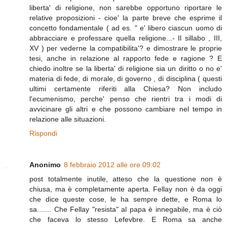
liberta' di religione, non sarebbe opportuno riportare le
relative proposizioni - cioe' la parte breve che esprime il
concetto fondamentale ( ad es. " e' libero ciascun uomo di
abbracciare e professare quella religione...- Il sillabo , III,
XV ) per vederne la compatibilita'? e dimostrare le proprie
tesi, anche in relazione al rapporto fede e ragione ? E
chiedo inoltre se la liberta' di religione sia un diritto o no e'
materia di fede, di morale, di governo , di disciplina ( questi
ultimi certamente riferiti alla Chiesa? Non includo
l'ecumenismo, perche' penso che rientri tra i modi di
avvicinare gli altri e che possono cambiare nel tempo in
relazione alle situazioni.
Rispondi
Anonimo
8 febbraio 2012 alle ore 09:02
post totalmente inutile, atteso che la questione non è
chiusa, ma è completamente aperta. Fellay non è da oggi
che dice queste cose, le ha sempre dette, e Roma lo
sa....... Che Fellay "resista" al papa è innegabile, ma è ciò
che faceva lo stesso Lefevbre. E Roma sa anche