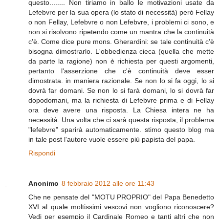
questo........ Non tiriamo in ballo le motivazioni usate da
Lefebvre per la sua opera (lo stato di necessità) però Fellay
o non Fellay, Lefebvre o non Lefebvre, i problemi ci sono, e
non si risolvono ripetendo come un mantra che la continuità
c'è. Come dice pure mons. Gherardini: se tale continuità c'è
bisogna dimostrarlo. L'obbedienza cieca (quella che mette
da parte la ragione) non è richiesta per questi argomenti,
pertanto l'asserzione che c'è continuità deve esser
dimostrata. in maniera razionale. Se non lo si fa oggi, lo si
dovrà far domani. Se non lo si farà domani, lo si dovrà far
dopodomani, ma la richiesta di Lefebvre prima e di Fellay
ora deve avere una risposta. La Chiesa intera ne ha
necessità. Una volta che ci sarà questa risposta, il problema
"lefebvre" sparirà automaticamente. stimo questo blog ma
in tale post l'autore vuole essere più papista del papa.
Rispondi
Anonimo
8 febbraio 2012 alle ore 11:43
Che ne pensate del "MOTU PROPRIO" del Papa Benedetto
XVI al quale moltissimi vescovi non vogliono riconoscere?
Vedi per esempio il Cardinale Romeo e tanti altri che non