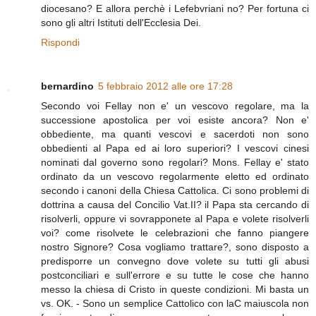
diocesano? E allora perchè i Lefebvriani no? Per fortuna ci
sono gli altri Istituti dell'Ecclesia Dei.
Rispondi
bernardino
5 febbraio 2012 alle ore 17:28
Secondo voi Fellay non e' un vescovo regolare, ma la
successione apostolica per voi esiste ancora? Non e'
obbediente, ma quanti vescovi e sacerdoti non sono
obbedienti al Papa ed ai loro superiori? I vescovi cinesi
nominati dal governo sono regolari? Mons. Fellay e' stato
ordinato da un vescovo regolarmente eletto ed ordinato
secondo i canoni della Chiesa Cattolica. Ci sono problemi di
dottrina a causa del Concilio Vat.II? il Papa sta cercando di
risolverli, oppure vi sovrapponete al Papa e volete risolverli
voi? come risolvete le celebrazioni che fanno piangere
nostro Signore? Cosa vogliamo trattare?, sono disposto a
predisporre un convegno dove volete su tutti gli abusi
postconciliari e sull'errore e su tutte le cose che hanno
messo la chiesa di Cristo in queste condizioni. Mi basta un
vs. OK. - Sono un semplice Cattolico con laC maiuscola non