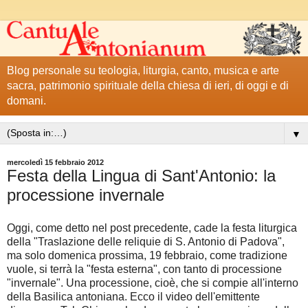
Blog personale su teologia, liturgia, canto, musica e arte
sacra, patrimonio spirituale della chiesa di ieri, di oggi e di
domani.
▼
mercoledì 15 febbraio 2012
Festa della Lingua di Sant'Antonio: la
processione invernale
Oggi, come detto nel post precedente, cade la festa liturgica
della "Traslazione delle reliquie di S. Antonio di Padova",
ma solo domenica prossima, 19 febbraio, come tradizione
vuole, si terrà la "festa esterna", con tanto di processione
"invernale". Una processione, cioè, che si compie all'interno
della Basilica antoniana. Ecco il video dell'emittente