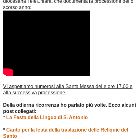
diocesana TeleChiara, che documenta la processione dello
scorso anno:
Vi aspettiamo numerosi alla Santa Messa delle ore 17.00 e
alla successiva processione.
Della odierna ricorrenza ho parlato più volte. Ecco alcuni
post collegati:
*
La Festa della Lingua di S. Antonio
*
Canto per la festa della traslazione delle Reliquie del
Santo