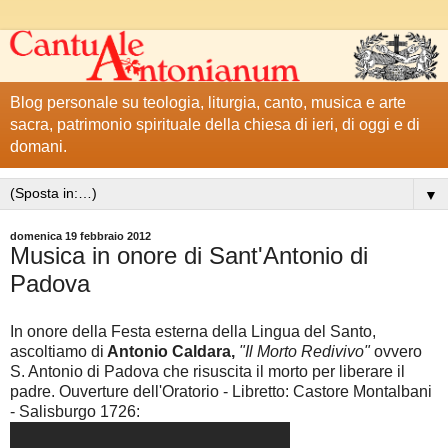
Blog personale su teologia, liturgia, canto, musica e arte
sacra, patrimonio spirituale della chiesa di ieri, di oggi e di
domani.
▼
domenica 19 febbraio 2012
Musica in onore di Sant'Antonio di
Padova
In onore della Festa esterna della Lingua del Santo,
ascoltiamo di
Antonio Caldara,
"Il Morto Redivivo"
ovvero
S. Antonio di Padova che risuscita il morto per liberare il
padre. Ouverture dell'Oratorio - Libretto: Castore Montalbani
- Salisburgo 1726: