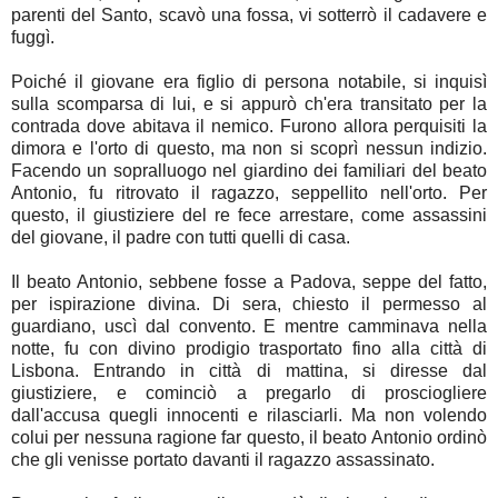
parenti del Santo, scavò una fossa, vi sotterrò il cadavere e
fuggì.
Poiché il giovane era figlio di persona notabile, si inquisì
sulla scomparsa di lui, e si appurò ch'era transitato per la
contrada dove abitava il nemico. Furono allora perquisiti la
dimora e l'orto di questo, ma non si scoprì nessun indizio.
Facendo un sopralluogo nel giardino dei familiari del beato
Antonio, fu ritrovato il ragazzo, seppellito nell'orto. Per
questo, il giustiziere del re fece arrestare, come assassini
del giovane, il padre con tutti quelli di casa.
Il beato Antonio, sebbene fosse a Padova, seppe del fatto,
per ispirazione divina. Di sera, chiesto il permesso al
guardiano, uscì dal convento. E mentre camminava nella
notte, fu con divino prodigio trasportato fino alla città di
Lisbona. Entrando in città di mattina, si diresse dal
giustiziere, e cominciò a pregarlo di prosciogliere
dall'accusa quegli innocenti e rilasciarli. Ma non volendo
colui per nessuna ragione far questo, il beato Antonio ordinò
che gli venisse portato davanti il ragazzo assassinato.