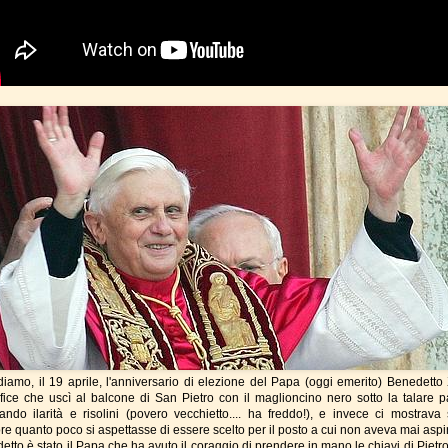
diamo, il 19 aprile, l'anniversario di elezione del Papa (oggi emerito) Benedetto X
fice che uscì al balcone di San Pietro con il maglioncino nero sotto la talare p
tando ilarità e risolini (povero vecchietto.... ha freddo!), e invece ci mostrava
re quanto poco si aspettasse di essere scelto per il posto a cui non aveva mai aspi
etto è stato il Papa che ha avuto il coraggio di prendere in mano le chiavi di Pietr