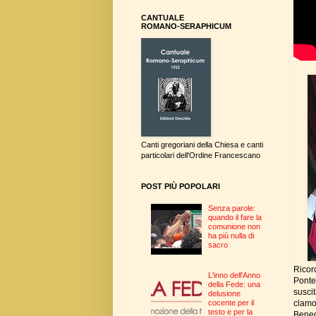
CANTUALE
ROMANO-SERAPHICUM
Canti gregoriani della Chiesa e canti
particolari dell'Ordine Francescano
POST PIÙ POPOLARI
Senza parole:
quando il fare la
comunione non
ha più nulla di
sacro
Ricor
L'inno dell'Anno
Ponte
della Fede: una
susci
delusione
clamo
cocente per il
testo e per la
Bened