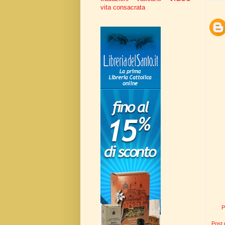
vita consacrata
P
Post 