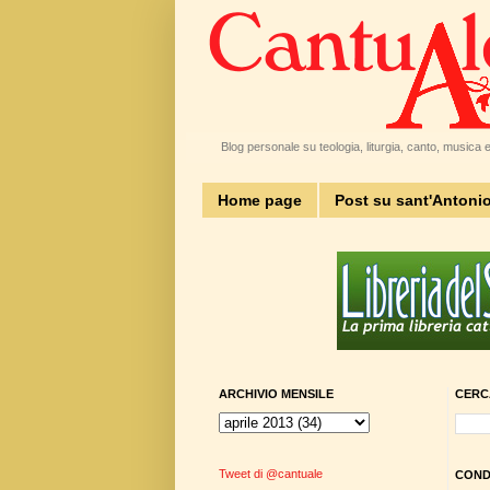
Blog personale su teologia, liturgia, canto, musica e 
Home page
Post su sant'Antoni
ARCHIVIO MENSILE
CERC
Tweet di @cantuale
CONDI