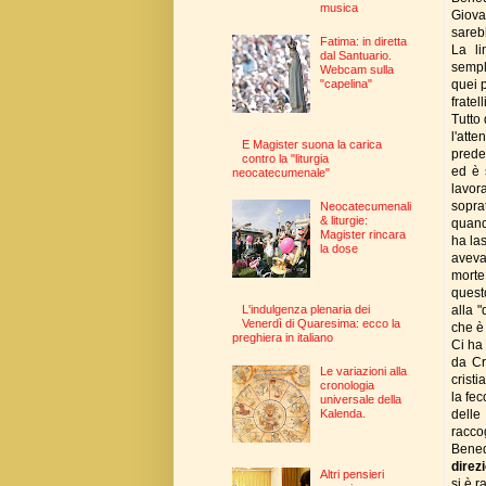
musica
Giova
sarebb
Fatima: in diretta
La li
dal Santuario.
sempl
Webcam sulla
quei p
"capelina"
fratel
Tutto 
l'att
E Magister suona la carica
prede
contro la "liturgia
ed è 
neocatecumenale"
lavor
soprat
Neocatecumenali
& liturgie:
quando
Magister rincara
ha la
la dose
aveva 
morte 
quest
alla 
L'indulgenza plenaria dei
Venerdì di Quaresima: ecco la
che è
preghiera in italiano
Ci ha
da Cr
Le variazioni alla
cristi
cronologia
la fec
universale della
delle
Kalenda.
raccog
Bened
direz
Altri pensieri
si è r