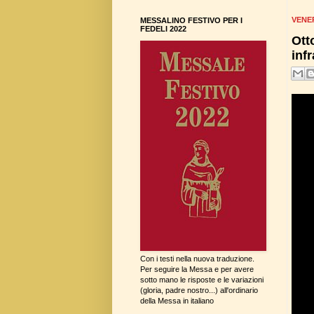
VENER
MESSALINO FESTIVO PER I
FEDELI 2022
Ott
infr
Con i testi nella nuova traduzione.
Per seguire la Messa e per avere
sotto mano le risposte e le variazioni
(gloria, padre nostro...) all'ordinario
della Messa in italiano