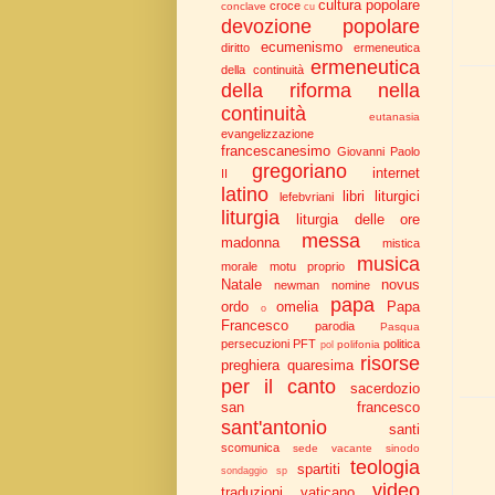
cultura popolare
croce
conclave
cu
devozione popolare
ecumenismo
diritto
ermeneutica
ermeneutica
della continuità
della riforma nella
continuità
eutanasia
evangelizzazione
francescanesimo
Giovanni Paolo
gregoriano
internet
II
latino
libri liturgici
lefebvriani
liturgia
liturgia delle ore
messa
madonna
mistica
musica
morale
motu proprio
Natale
novus
newman
nomine
papa
ordo
omelia
Papa
o
Francesco
parodia
Pasqua
persecuzioni
PFT
politica
polifonia
pol
risorse
preghiera
quaresima
per il canto
sacerdozio
san francesco
sant'antonio
santi
scomunica
sede vacante
sinodo
teologia
spartiti
sondaggio
sp
video
traduzioni
vaticano