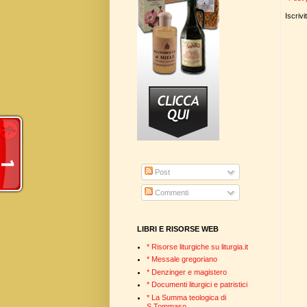
Iscrivi
Post
Commenti
LIBRI E RISORSE WEB
* Risorse liturgiche su liturgia.it
* Messale gregoriano
* Denzinger e magistero
* Documenti liturgici e patristici
* La Summa teologica di
S.Tommaso