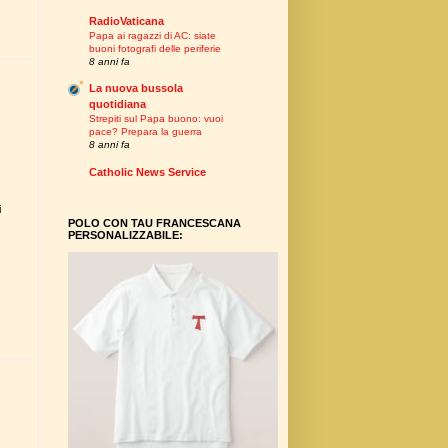
RadioVaticana
Papa ai ragazzi di AC: siate
buoni fotografi delle periferie
8 anni fa
La nuova bussola
quotidiana
Strepiti sul Papa buono: vuoi
pace? Prepara la guerra
8 anni fa
Catholic News Service
i
POLO CON TAU FRANCESCANA
.
PERSONALIZZABILE: