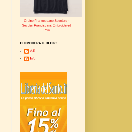
Ordine Francescano Secolare -
Secular Franciscans Embroidered
Polo
CHI MODERA IL BLOG?
A.R.
Info