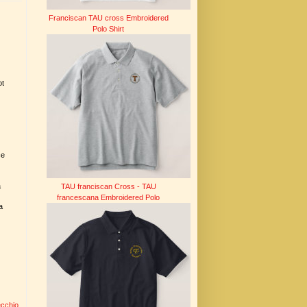
Franciscan TAU cross Embroidered
Polo Shirt
ot
ce
a
TAU franciscan Cross - TAU
francescana Embroidered Polo
a
ecchio