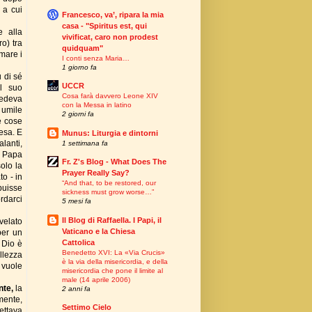
 a cui
Francesco, va’, ripara la mia
casa - "Spiritus est, qui
e alla
vivificat, caro non prodest
o) tra
quidquam"
rmare i
I conti senza Maria…
1 giorno fa
u di sé
UCCR
el suo
Cosa farà davvero Leone XIV
vedeva
con la Messa in latino
 umile
2 giorni fa
e cose
iesa. E
Munus: Liturgia e dintorni
lanti,
1 settimana fa
n Papa
Fr. Z's Blog - What Does The
solo la
Prayer Really Say?
o - in
“And that, to be restored, our
buisse
sickness must grow worse…”
rdarci
5 mesi fa
Il Blog di Raffaella. I Papi, il
velato
Vaticano e la Chiesa
per un
Cattolica
 Dio è
Benedetto XVI: La «Via Crucis»
ellezza
è la via della misericordia, e della
 vuole
misericordia che pone il limite al
male (14 aprile 2006)
nte,
la
2 anni fa
mente,
Settimo Cielo
cettava