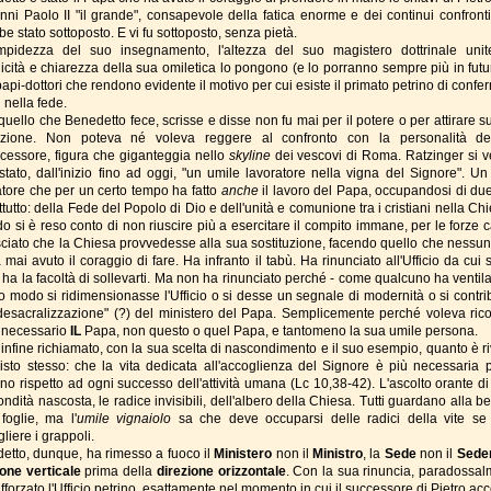
nni Paolo II "il grande", consapevole della fatica enorme e dei continui confronti
e stato sottoposto. E vi fu sottoposto, senza pietà.
mpidezza del suo insegnamento, l'altezza del suo magistero dottrinale unit
icità e chiarezza della sua omiletica lo pongono (e lo porranno sempre più in futur
api-dottori che rendono evidente il motivo per cui esiste il primato petrino di confe
li nella fede.
quello che Benedetto fece, scrisse e disse non fu mai per il potere o per attirare s
enzione. Non poteva né voleva reggere al confronto con la personalità d
cessore, figura che giganteggia nello
skyline
dei vescovi di Roma. Ratzinger si 
stato, dall'inizio fino ad oggi, "un umile lavoratore nella vigna del Signore". Un
atore che per un certo tempo ha fatto
anche
il lavoro del Papa, occupandosi di du
tutto: della Fede del Popolo di Dio e dell'unità e comunione tra i cristiani nella Ch
 si è reso conto di non riuscire più a esercitare il compito immane, per le forze ca
sciato che la Chiesa provvedesse alla sua sostituzione, facendo quello che nessu
mai avuto il coraggio di fare. Ha infranto il tabù. Ha rinunciato all'Ufficio da cui 
ha la facoltà di sollevarti. Ma non ha rinunciato perché - come qualcuno ha ventilat
o modo si ridimensionasse l'Ufficio o si desse un segnale di modernità o si contri
"desacralizzazione" (?) del ministero del Papa. Semplicemente perché voleva rico
 necessario
IL
Papa, non questo o quel Papa, e tantomeno la sua umile persona.
 infine richiamato, con la sua scelta di nascondimento e il suo esempio, quanto è ri
isto stesso: che la vita dedicata all'accoglienza del Signore è più necessaria 
ano rispetto ad ogni successo dell'attività umana (Lc 10,38-42). L'ascolto orante di
ondità nascosta, le radice invisibili, dell'albero della Chiesa. Tutti guardano alla b
 foglie, ma l'
umile vignaiolo
sa che deve occuparsi delle radici della vite se
liere i grappoli.
etto, dunque, ha rimesso a fuoco il
Ministero
non il
Ministro
, la
Sede
non il
Sede
ione verticale
prima della
direzione orizzontale
. Con la sua rinuncia, paradossal
afforzato l'Ufficio petrino, esattamente nel momento in cui il successore di Pietro ac