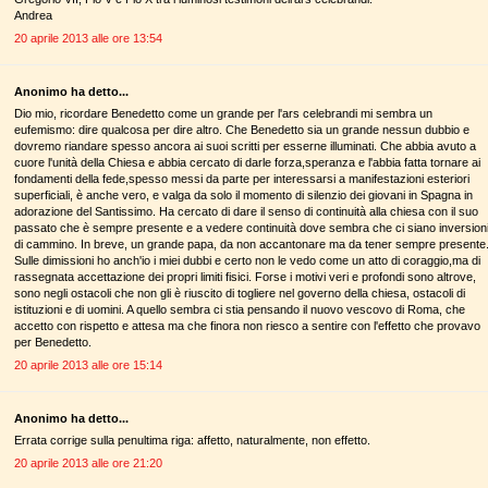
Andrea
20 aprile 2013 alle ore 13:54
Anonimo ha detto...
Dio mio, ricordare Benedetto come un grande per l'ars celebrandi mi sembra un
eufemismo: dire qualcosa per dire altro. Che Benedetto sia un grande nessun dubbio e
dovremo riandare spesso ancora ai suoi scritti per esserne illuminati. Che abbia avuto a
cuore l'unità della Chiesa e abbia cercato di darle forza,speranza e l'abbia fatta tornare ai
fondamenti della fede,spesso messi da parte per interessarsi a manifestazioni esteriori
superficiali, è anche vero, e valga da solo il momento di silenzio dei giovani in Spagna in
adorazione del Santissimo. Ha cercato di dare il senso di continuità alla chiesa con il suo
passato che è sempre presente e a vedere continuità dove sembra che ci siano inversion
di cammino. In breve, un grande papa, da non accantonare ma da tener sempre presente
Sulle dimissioni ho anch'io i miei dubbi e certo non le vedo come un atto di coraggio,ma di
rassegnata accettazione dei propri limiti fisici. Forse i motivi veri e profondi sono altrove,
sono negli ostacoli che non gli è riuscito di togliere nel governo della chiesa, ostacoli di
istituzioni e di uomini. A quello sembra ci stia pensando il nuovo vescovo di Roma, che
accetto con rispetto e attesa ma che finora non riesco a sentire con l'effetto che provavo
per Benedetto.
20 aprile 2013 alle ore 15:14
Anonimo ha detto...
Errata corrige sulla penultima riga: affetto, naturalmente, non effetto.
20 aprile 2013 alle ore 21:20