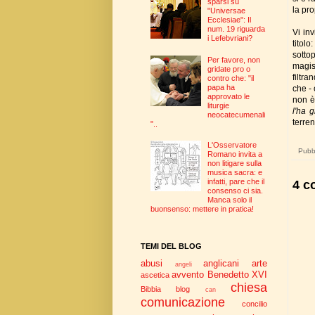
sparsi su
la pr
"Universae
Ecclesiae": Il
num. 19 riguarda
Vi inv
i Lefebvriani?
titolo:
sotto
Per favore, non
magis
gridate pro o
filtr
contro che: "il
papa ha
che -
approvato le
non è
liturgie
l'ha g
neocatecumenali
terre
"..
L'Osservatore
Pubbl
Romano invita a
non litigare sulla
musica sacra: e
infatti, pare che il
4 c
consenso ci sia.
Manca solo il
buonsenso: mettere in pratica!
TEMI DEL BLOG
abusi
anglicani
arte
angeli
avvento
Benedetto XVI
ascetica
chiesa
Bibbia
blog
can
comunicazione
concilio