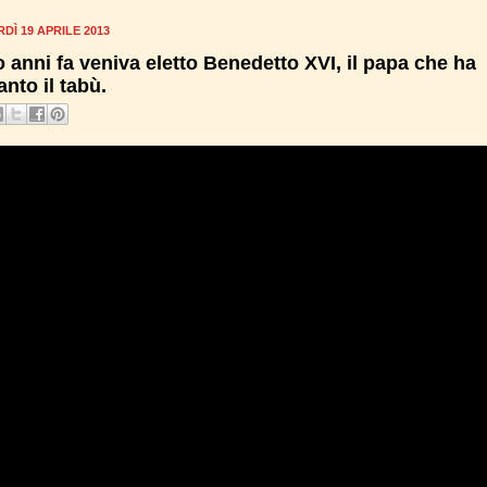
DÌ 19 APRILE 2013
o anni fa veniva eletto Benedetto XVI, il papa che ha
anto il tabù.