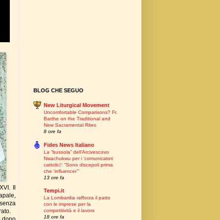
BLOG CHE SEGUO
New Liturgical Movement
Uncomfortable Comparisons? Fr.
Barthe on the Traditional and
New Sacramental Rites
8 ore fa
Fides News Italiano
La “bussola” dell’Arcivescovo
Nwachukwu per i ‘comunicatori
cattolici’: “Sono discepoli prima
che ‘influencer’”
13 ore fa
VI. Il
Tempi.it
apale,
La Lombardia rafforza il patto
 senza
con le imprese per la
rato.
competitività e il lavoro
18 ore fa
o dopo