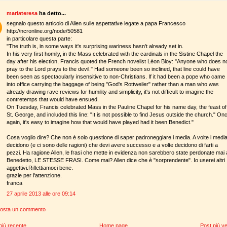
mariateresa
ha detto...
segnalo questo articolo di Allen sulle aspettative legate a papa Francesco
http://ncronline.org/node/50581
in particolare questa parte:
"The truth is, in some ways it's surprising wariness hasn't already set in.
In his very first homily, in the Mass celebrated with the cardinals in the Sistine Chapel the
day after his election, Francis quoted the French novelist Léon Bloy: "Anyone who does n
pray to the Lord prays to the devil." Had someone been so inclined, that line could have
been seen as spectacularly insensitive to non-Christians. If it had been a pope who came
into office carrying the baggage of being "God's Rottweiler" rather than a man who was
already drawing rave reviews for humility and simplicity, it's not difficult to imagine the
contretemps that would have ensued.
On Tuesday, Francis celebrated Mass in the Pauline Chapel for his name day, the feast of
St. George, and included this line: "It is not possible to find Jesus outside the church." On
again, it's easy to imagine how that would have played had it been Benedict."
Cosa voglio dire? Che non è solo questione di saper padroneggiare i media. A volte i medi
decidono (e ci sono delle ragioni) che devi avere successo e a volte decidono di farti a
pezzi. Ha ragione Allen, le frasi che mette in evidenza non sarebbero state perdonate mai 
Benedetto, LE STESSE FRASI. Come mai? Allen dice che è "sorprendente". Io userei altri
aggettivi.Riflettiamoci bene.
grazie per l'attenzione.
franca
27 aprile 2013 alle ore 09:14
osta un commento
più recente
Home page
Post più v