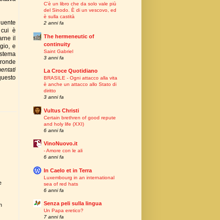
C’è un libro che da solo vale più
del Sinodo. È di un vescovo, ed
è sulla castità
quente
2 anni fa
 cui è
The hermeneutic of
rne il
continuity
gio, e
Saint Gabriel
istema
3 anni fa
tronde
entati
La Croce Quotidiano
questo
BRASILE - Ogni attacco alla vita
è anche un attacco allo Stato di
diritto
3 anni fa
Vultus Christi
Certain brethren of good repute
and holy life (XXI)
6 anni fa
VinoNuovo.it
- Amore con le ali
6 anni fa
In Caelo et in Terra
Luxembourg in an international
e
sea of red hats
6 anni fa
Senza peli sulla lingua
n
Un Papa eretico?
7 anni fa