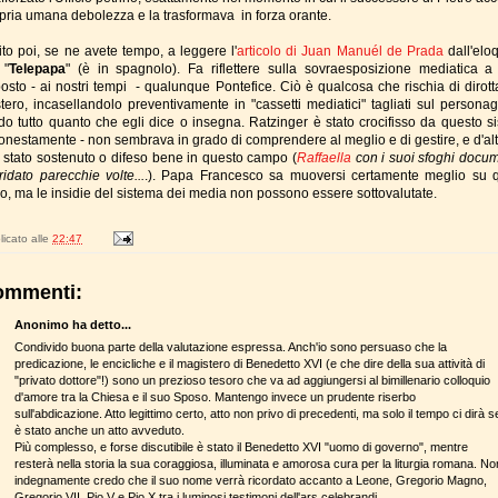
opria umana debolezza e la trasformava in forza orante.
ito poi, se ne avete tempo, a leggere l'
articolo di Juan Manuél de Prada
dall'elo
 "
Telepapa
" (è in spagnolo). Fa riflettere sulla sovraesposizione mediatica a
posto - ai nostri tempi - qualunque Pontefice. Ciò è qualcosa che rischia di dirotta
tero, incasellandolo preventivamente in "cassetti mediatici" tagliati sul personag
ando tutto quanto che egli dice o insegna. Ratzinger è stato crocifisso da questo s
 onestamente - non sembrava in grado di comprendere al meglio e di gestire, e d'al
 stato sostenuto o difeso bene in questo campo (
Raffaella
con i suoi sfoghi docum
ridato parecchie volte...
.). Papa Francesco sa muoversi certamente meglio su 
no, ma le insidie del sistema dei media non possono essere sottovalutate.
icato alle
22:47
ommenti:
Anonimo ha detto...
Condivido buona parte della valutazione espressa. Anch'io sono persuaso che la
predicazione, le encicliche e il magistero di Benedetto XVI (e che dire della sua attività di
"privato dottore"!) sono un prezioso tesoro che va ad aggiungersi al bimillenario colloquio
d'amore tra la Chiesa e il suo Sposo. Mantengo invece un prudente riserbo
sull'abdicazione. Atto legittimo certo, atto non privo di precedenti, ma solo il tempo ci dirà s
è stato anche un atto avveduto.
Più complesso, e forse discutibile è stato il Benedetto XVI "uomo di governo", mentre
resterà nella storia la sua coraggiosa, illuminata e amorosa cura per la liturgia romana. No
indegnamente credo che il suo nome verrà ricordato accanto a Leone, Gregorio Magno,
Gregorio VII, Pio V e Pio X tra i luminosi testimoni dell'ars celebrandi.