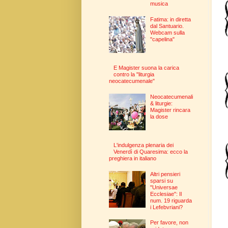
musica
Fatima: in diretta
dal Santuario.
Webcam sulla
"capelina"
E Magister suona la carica
contro la "liturgia
neocatecumenale"
Neocatecumenali
& liturgie:
Magister rincara
la dose
L'indulgenza plenaria dei
Venerdì di Quaresima: ecco la
preghiera in italiano
Altri pensieri
sparsi su
"Universae
Ecclesiae": Il
num. 19 riguarda
i Lefebvriani?
Per favore, non