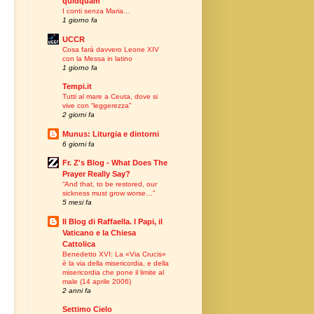
quidquam"
I conti senza Maria…
1 giorno fa
UCCR
Cosa farà davvero Leone XIV
con la Messa in latino
1 giorno fa
Tempi.it
Tutti al mare a Ceuta, dove si
vive con “leggerezza”
2 giorni fa
Munus: Liturgia e dintorni
6 giorni fa
Fr. Z's Blog - What Does The
Prayer Really Say?
“And that, to be restored, our
sickness must grow worse…”
5 mesi fa
Il Blog di Raffaella. I Papi, il
Vaticano e la Chiesa
Cattolica
Benedetto XVI: La «Via Crucis»
è la via della misericordia, e della
misericordia che pone il limite al
male (14 aprile 2006)
2 anni fa
Settimo Cielo