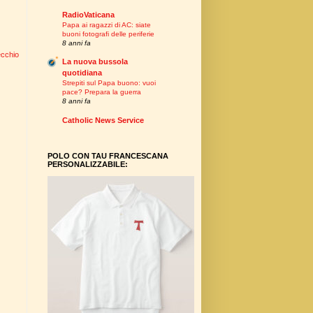
RadioVaticana
Papa ai ragazzi di AC: siate
buoni fotografi delle periferie
8 anni fa
ecchio
La nuova bussola
quotidiana
Strepiti sul Papa buono: vuoi
pace? Prepara la guerra
8 anni fa
Catholic News Service
POLO CON TAU FRANCESCANA
PERSONALIZZABILE: