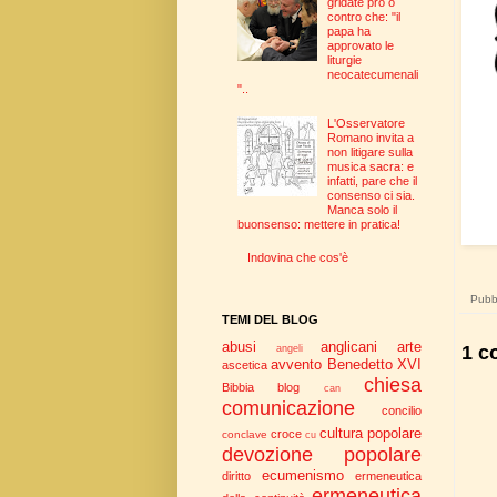
gridate pro o
contro che: "il
papa ha
approvato le
liturgie
neocatecumenali
"..
L'Osservatore
Romano invita a
non litigare sulla
musica sacra: e
infatti, pare che il
consenso ci sia.
Manca solo il
buonsenso: mettere in pratica!
Indovina che cos'è
Pubbl
TEMI DEL BLOG
abusi
anglicani
arte
1 c
angeli
avvento
Benedetto XVI
ascetica
chiesa
Bibbia
blog
can
comunicazione
concilio
cultura popolare
croce
conclave
cu
devozione popolare
ecumenismo
diritto
ermeneutica
ermeneutica