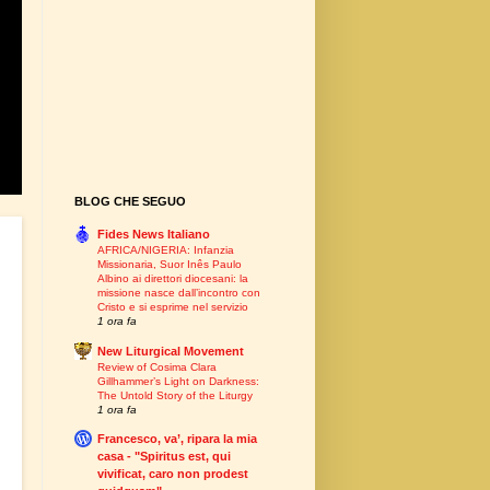
BLOG CHE SEGUO
Fides News Italiano
AFRICA/NIGERIA: Infanzia
Missionaria, Suor Inês Paulo
Albino ai direttori diocesani: la
missione nasce dall’incontro con
Cristo e si esprime nel servizio
1 ora fa
New Liturgical Movement
Review of Cosima Clara
Gillhammer’s Light on Darkness:
The Untold Story of the Liturgy
1 ora fa
Francesco, va’, ripara la mia
casa - "Spiritus est, qui
vivificat, caro non prodest