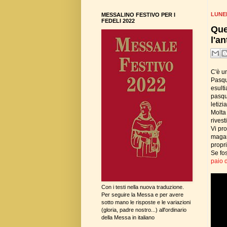
LUNED
MESSALINO FESTIVO PER I
FEDELI 2022
Que
l'a
C'è un
Pasqu
esult
pasqua
letizi
Molta
rives
Vi pro
magar
propr
Se fos
paio d
Con i testi nella nuova traduzione.
Per seguire la Messa e per avere
sotto mano le risposte e le variazioni
(gloria, padre nostro...) all'ordinario
della Messa in italiano