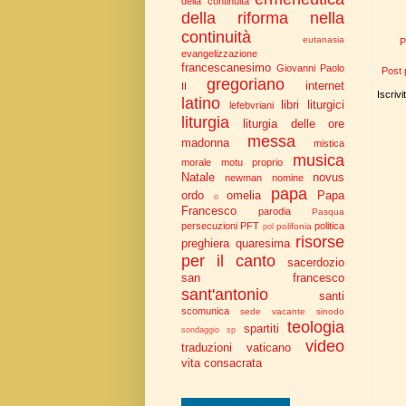
della continuità
della riforma nella
continuità
eutanasia
P
evangelizzazione
francescanesimo
Giovanni Paolo
Post 
gregoriano
internet
II
Iscrivi
latino
libri liturgici
lefebvriani
liturgia
liturgia delle ore
messa
madonna
mistica
musica
morale
motu proprio
Natale
novus
newman
nomine
papa
ordo
omelia
Papa
o
Francesco
parodia
Pasqua
persecuzioni
PFT
politica
polifonia
pol
risorse
preghiera
quaresima
per il canto
sacerdozio
san francesco
sant'antonio
santi
scomunica
sede vacante
sinodo
teologia
spartiti
sondaggio
sp
video
traduzioni
vaticano
vita consacrata