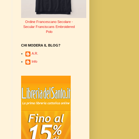
Ordine Francescano Secolare -
Secular Franciscans Embroidered
Polo
CHI MODERA IL BLOG?
A.R.
Info