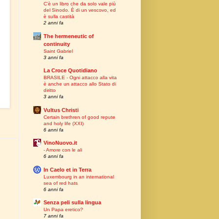
C’è un libro che da solo vale più
del Sinodo. È di un vescovo, ed
è sulla castità
2 anni fa
The hermeneutic of
continuity
Saint Gabriel
3 anni fa
La Croce Quotidiano
BRASILE - Ogni attacco alla vita
è anche un attacco allo Stato di
diritto
3 anni fa
Vultus Christi
Certain brethren of good repute
and holy life (XXI)
6 anni fa
VinoNuovo.it
- Amore con le ali
6 anni fa
In Caelo et in Terra
Luxembourg in an international
sea of red hats
6 anni fa
Senza peli sulla lingua
Un Papa eretico?
7 anni fa