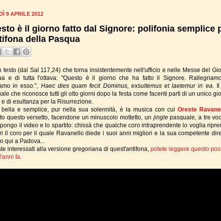
Ì 9 APRILE 2012
sto è il giorno fatto dal Signore: polifonia semplice 
ntifona della Pasqua
 testo (dal Sal 117,24) che torna insistentemente nell'ufficio e nelle Messe del Gio
a e di tutta l'ottava: "Questo è il giorno che ha fatto il Signore. Rallegriam
iamo in esso.",
Haec dies quam fecit Dominus, exsultemus et laetemur in ea.
I
le che riconosce tutti gli otto giorni dopo la festa come facenti parti di un unico gi
a e di esultanza per la Risurrezione.
 bella e semplice, pur nella sua solennità, è la musica con cui
Oreste Ravane
tito questo versetto, facendone un minuscolo mottetto, un
jingle
pasquale, a tre voc
pongo il video e lo spartito: chissà che qualche coro intraprendente lo voglia ripre
i il coro per il quale Ravanello diede i suoi anni migliori e la sua competente dir
io qui a Padova...
te interessati alla versione gregoriana di quest'antifona,
potete leggere questo post
'anni fa.