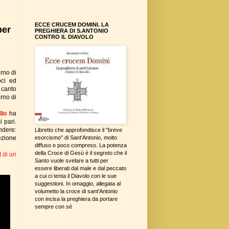
ECCE CRUCEM DOMINI. LA
per
PREGHIERA DI S.ANTONIO
CONTRO IL DIAVOLO
rno di
oci ed
l canto
orno di
llo
ha
i pari.
ndere:
Libretto che approfondisce il "breve
ezione
esorcismo" di Sant'Antonio, molto
diffuso e poco compreso. La potenza
della Croce di Gesù è il segreto che il
 di un
Santo vuole svelare a tutti per
essere liberati dal male e dal peccato
a cui ci tenta il Diavolo con le sue
suggestioni. In omaggio, allegata al
volumetto la croce di sant'Antonio
con incisa la preghiera da portare
sempre con sé