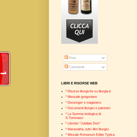
Post
Commenti
LIBRI E RISORSE WEB
* Risorse liturgiche su liturgia.it
* Messale gregoriano
* Denzinger e magistero
* Documenti liturgici e patristici
* La Summa teologica di
S.Tommaso
* Libretto "Jubilate Deo"
* Maranatha, tutti i libri liturgici
* Missale Romanum Editio Typica