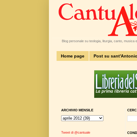
Blog personale su teologia, liturgia, canto, musica e 
Home page
Post su sant'Antoni
ARCHIVIO MENSILE
CERC
Tweet di @cantuale
CONDI