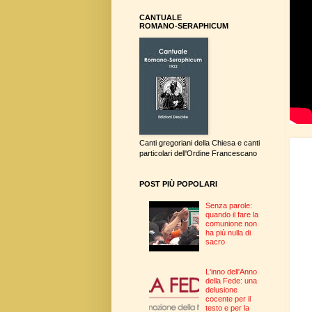
CANTUALE
ROMANO-SERAPHICUM
Canti gregoriani della Chiesa e canti
particolari dell'Ordine Francescano
POST PIÙ POPOLARI
Senza parole:
quando il fare la
comunione non
ha più nulla di
sacro
L'inno dell'Anno
della Fede: una
delusione
cocente per il
testo e per la