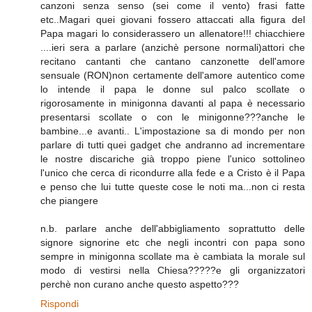
canzoni senza senso (sei come il vento) frasi fatte
etc..Magari quei giovani fossero attaccati alla figura del
Papa magari lo considerassero un allenatore!!! chiacchiere
....ieri sera a parlare (anzichè persone normali)attori che
recitano cantanti che cantano canzonette dell'amore
sensuale (RON)non certamente dell'amore autentico come
lo intende il papa le donne sul palco scollate o
rigorosamente in minigonna davanti al papa è necessario
presentarsi scollate o con le minigonne???anche le
bambine...e avanti.. L'impostazione sa di mondo per non
parlare di tutti quei gadget che andranno ad incrementare
le nostre discariche già troppo piene l'unico sottolineo
l'unico che cerca di ricondurre alla fede e a Cristo è il Papa
e penso che lui tutte queste cose le noti ma...non ci resta
che piangere
n.b. parlare anche dell'abbigliamento soprattutto delle
signore signorine etc che negli incontri con papa sono
sempre in minigonna scollate ma è cambiata la morale sul
modo di vestirsi nella Chiesa?????e gli organizzatori
perchè non curano anche questo aspetto???
Rispondi