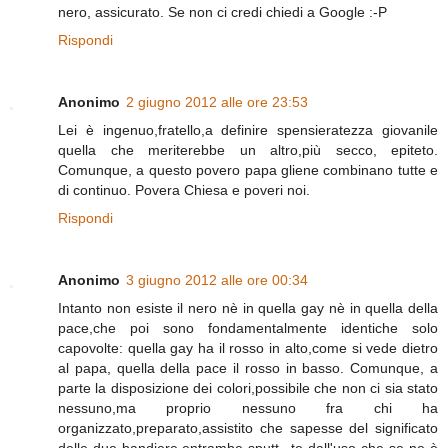
nero, assicurato. Se non ci credi chiedi a Google :-P
Rispondi
Anonimo
2 giugno 2012 alle ore 23:53
Lei è ingenuo,fratello,a definire spensieratezza giovanile
quella che meriterebbe un altro,più secco, epiteto.
Comunque, a questo povero papa gliene combinano tutte e
di continuo. Povera Chiesa e poveri noi.
Rispondi
Anonimo
3 giugno 2012 alle ore 00:34
Intanto non esiste il nero nè in quella gay nè in quella della
pace,che poi sono fondamentalmente identiche solo
capovolte: quella gay ha il rosso in alto,come si vede dietro
al papa, quella della pace il rosso in basso. Comunque, a
parte la disposizione dei colori,possibile che non ci sia stato
nessuno,ma proprio nessuno fra chi ha
organizzato,preparato,assistito che sapesse del significato
delle due bandiere,entrambe sputt...te dall'uso che se ne è