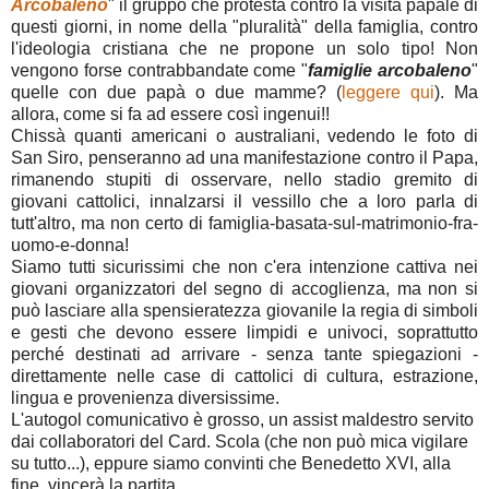
Arcobaleno
" il gruppo che protesta contro la visita papale di
questi giorni, in nome della "pluralità" della famiglia, contro
l'ideologia cristiana che ne propone un solo tipo! Non
vengono forse contrabbandate come "
famiglie arcobaleno
"
quelle con due papà o due mamme? (
leggere qui
). Ma
allora, come si fa ad essere così ingenui!!
Chissà quanti americani o australiani, vedendo le foto di
San Siro, penseranno ad una manifestazione contro il Papa,
rimanendo stupiti di osservare, nello stadio gremito di
giovani cattolici, innalzarsi il vessillo che a loro parla di
tutt'altro, ma non certo di famiglia-basata-sul-matrimonio-fra-
uomo-e-donna!
Siamo tutti sicurissimi che non c'era intenzione cattiva nei
giovani organizzatori del segno di accoglienza, ma non si
può lasciare alla spensieratezza giovanile la regia di simboli
e gesti che devono essere limpidi e univoci, soprattutto
perché destinati ad arrivare - senza tante spiegazioni -
direttamente nelle case di cattolici di cultura, estrazione,
lingua e provenienza diversissime.
L'autogol comunicativo è grosso, un assist maldestro servito
dai collaboratori del Card. Scola (che non può mica vigilare
su tutto...), eppure siamo convinti che Benedetto XVI, alla
fine, vincerà la partita.