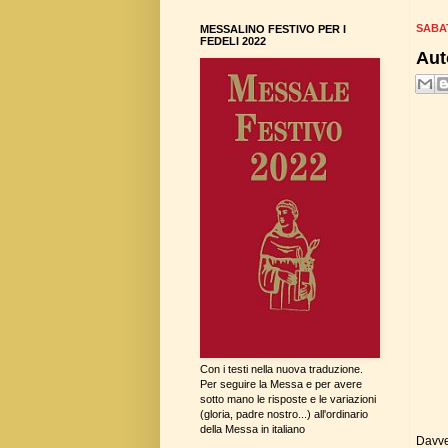
SABA
MESSALINO FESTIVO PER I
FEDELI 2022
Aut
Con i testi nella nuova traduzione.
Per seguire la Messa e per avere
sotto mano le risposte e le variazioni
(gloria, padre nostro...) all'ordinario
della Messa in italiano
Davve