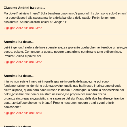
Giacomo Andrini ha detto...
Ma dove l'hai visto il nero? Sulla bandiera omo non c'è proprio!!! I colori sono solo 6 e non 
ma sono disposti alla stessa maniera della bandiera dello stadio. Però niente nero,
assicurato. Se non ci credi chiedi a Google :-P
2 giugno 2012 alle ore 23:48
Anonimo ha detto...
Lei è ingenuo,fratello,a definire spensieratezza giovanile quella che meriterebbe un altro,pi
secco, epiteto. Comunque, a questo povero papa gliene combinano tutte e di continuo.
Povera Chiesa e poveri noi.
2 giugno 2012 alle ore 23:53
Anonimo ha detto...
Intanto non esiste il nero nè in quella gay nè in quella della pace,che poi sono
fondamentalmente identiche solo capovolte: quella gay ha il rosso in alto,come si vede
dietro al papa, quella della pace il rosso in basso. Comunque, a parte la disposizione dei
colori,possibile che non ci sia stato nessuno,ma proprio nessuno fra chi ha
organizzato,preparato,assistito che sapesse del significato delle due bandiere,entrambe
sputt...te dall'uso che se ne è fatto? Proprio nessuno,neppure tra gli svegli e furbi
adolescenti?
3 giugno 2012 alle ore 00:34
Anonimo ha detto...