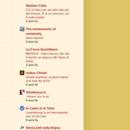
Settimo Cielo
C’è un libro che da solo vale più
del Sinodo. È di un vescovo, ed
è sulla castità
2 anni fa
The hermeneutic of
continuity
Saint Gabriel
3 anni fa
La Croce Quotidiano
BRASILE - Ogni attacco alla vita
è anche un attacco allo Stato di
diritto
3 anni fa
Vultus Christi
Certain brethren of good repute
and holy life (XXI)
6 anni fa
VinoNuovo.it
- Amore con le ali
6 anni fa
In Caelo et in Terra
Luxembourg in an international
sea of red hats
6 anni fa
Senza peli sulla lingua