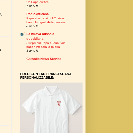
Un Papa eretico?
7 anni fa
RadioVaticana
7,
Papa ai ragazzi di AC: siate
buoni fotografi delle periferie
8 anni fa
La nuova bussola
quotidiana
Strepiti sul Papa buono: vuoi
pace? Prepara la guerra
ù
8 anni fa
Catholic News Service
POLO CON TAU FRANCESCANA
PERSONALIZZABILE: