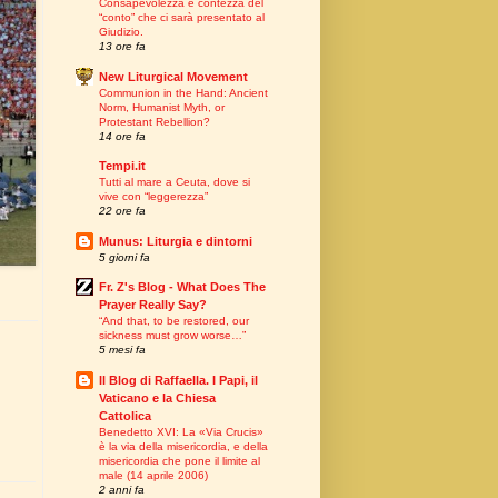
Consapevolezza e contezza del
“conto” che ci sarà presentato al
Giudizio.
13 ore fa
New Liturgical Movement
Communion in the Hand: Ancient
Norm, Humanist Myth, or
Protestant Rebellion?
14 ore fa
Tempi.it
Tutti al mare a Ceuta, dove si
vive con “leggerezza”
22 ore fa
Munus: Liturgia e dintorni
5 giorni fa
Fr. Z's Blog - What Does The
Prayer Really Say?
“And that, to be restored, our
sickness must grow worse…”
5 mesi fa
Il Blog di Raffaella. I Papi, il
Vaticano e la Chiesa
Cattolica
Benedetto XVI: La «Via Crucis»
è la via della misericordia, e della
misericordia che pone il limite al
male (14 aprile 2006)
2 anni fa