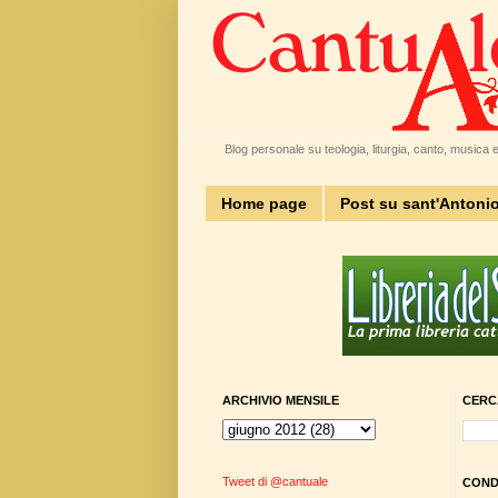
Blog personale su teologia, liturgia, canto, musica e 
Home page
Post su sant'Antoni
ARCHIVIO MENSILE
CERC
Tweet di @cantuale
CONDI