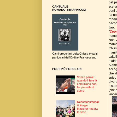
del p
scelt
CANTUALE
ROMANO-SERAPHICUM
doni d
da no
rendo
decod
flag
,
"
Coor
nome d
Non v
mamm
Chiss
manif
Canti gregoriani della Chiesa e canti
cattol
particolari dell'Ordine Francescano
matri
Siamo
accog
POST PIÙ POPOLARI
che d
Senza parole:
spieg
quando il fare la
diver
comunione non
L'aut
ha più nulla di
(che n
sacro
vincer
Neocatecumenali
& liturgie:
Magister rincara
la dose