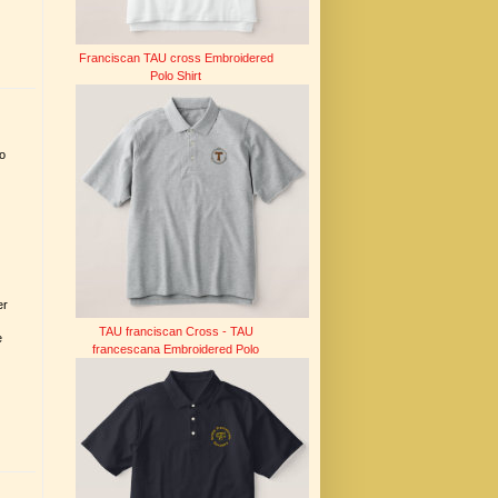
Franciscan TAU cross Embroidered
Polo Shirt
to
er
TAU franciscan Cross - TAU
e
francescana Embroidered Polo