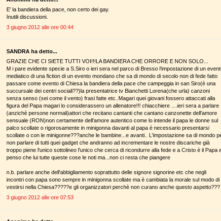
E' la bandiera della pace, non certo dei gay.
Inutili discussioni.
3 giugno 2012 alle ore 00:44
SANDRA ha detto...
GRAZIE CHE CI SIETE TUTTI VOI!!!LA BANDIERA CHE ORRORE E NON SOLO...
M i pare evidente specie a S.Siro o ieri sera nel parco di Bresso l'impostazione di un even
mediatico di una fiction di un evento mondano che sa di mondo di secolo non di fede fatto
passare come evento di Chiesa la bandiera della pace che campeggia in san Siro(è una
succursale dei centri sociali??)la presentatrice tv Bianchetti Lorena(che urla) canzoni
senza senso (sei come il vento) frasi fatte etc..Magari quei giovani fossero attaccati alla
figura del Papa magari lo considerassero un allenatore!!! chiacchiere ....ieri sera a parlare
(anzichè persone normali)attori che recitano cantanti che cantano canzonette dell'amore
sensuale (RON)non certamente dell'amore autentico come lo intende il papa le donne sul
palco scollate o rigorosamente in minigonna davanti al papa è necessario presentarsi
scollate o con le minigonne???anche le bambine...e avanti.. L'impostazione sa di mondo p
non parlare di tutti quei gadget che andranno ad incrementare le nostre discariche già
troppo piene l'unico sottolineo l'unico che cerca di ricondurre alla fede e a Cristo è il Papa 
penso che lui tutte queste cose le noti ma...non ci resta che piangere
n.b. parlare anche dell'abbigliamento soprattutto delle signore signorine etc che negli
incontri con papa sono sempre in minigonna scollate ma è cambiata la morale sul modo di
vestirsi nella Chiesa?????e gli organizzatori perchè non curano anche questo aspetto???
3 giugno 2012 alle ore 07:53