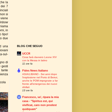
che la
 dei 7
inciali
non si
 viene
inbow
chiama
rni, in
 tipo!
 o due
ad una
BLOG CHE SEGUO
iovani
UCCR
ta-sul-
Cosa farà davvero Leone XIV
con la Messa in latino
gno di
11 ore fa
 gesti
 tante
Fides News Italiano
nienza
ASIA/LIBANO - Sei anni dopo
l’esplosione nel Porto di Beirut,
anche le POM impegnate a far
Scola
fronte all’emergenza dei nuovi
,
sfollati
13 ore fa
Francesco, va’, ripara la mia
casa - "Spiritus est, qui
vivificat, caro non prodest
quidquam"