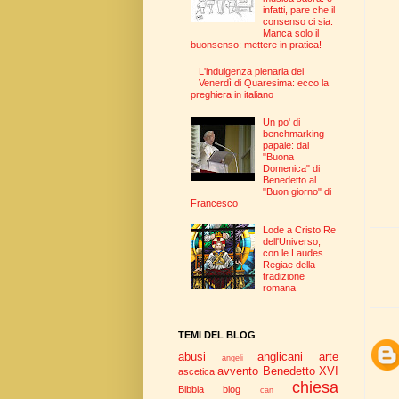
infatti, pare che il
consenso ci sia.
Manca solo il
buonsenso: mettere in pratica!
L'indulgenza plenaria dei
Venerdì di Quaresima: ecco la
preghiera in italiano
Un po' di
benchmarking
papale: dal
"Buona
Domenica" di
Benedetto al
"Buon giorno" di
Francesco
Lode a Cristo Re
dell'Universo,
con le Laudes
Regiae della
tradizione
romana
TEMI DEL BLOG
abusi
anglicani
arte
angeli
avvento
Benedetto XVI
ascetica
chiesa
Bibbia
blog
can