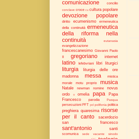
comunicazione
concilio
cultura popolare
croce
conclave
cu
devozione popolare
ecumenismo
diritto
ermeneutica
ermeneutica
della continuità
della riforma nella
continuità
eutanasia
evangelizzazione
francescanesimo
Giovanni Paolo
gregoriano
internet
II
latino
libri liturgici
lefebvriani
liturgia
liturgia delle ore
messa
madonna
mistica
musica
morale
motu proprio
Natale
novus
newman
nomine
papa
ordo
omelia
Papa
o
Francesco
parodia
Pasqua
persecuzioni
PFT
politica
polifonia
pol
risorse
preghiera
quaresima
per il canto
sacerdozio
san francesco
sant'antonio
santi
scomunica
sede vacante
sinodo