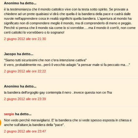
Anonimo ha detto...
è la testimonianza che il mondo cattolico vive con la testa sotto spirito. Se provate a
chiedere ad un prete qualsiasi vi dirà che quella è la bandiera della pace e cadrà dalle
nuvole nell'apprendere cosa in realtà significhi quella bandiera. L'apertura al mondo ha
significato non di comprendere meglio il mondo, ma di comprenderlo di meno e peggio.
Perchè si pensa che il mondo sia come lo si vorrebbe.....ma il mondo è com'è, non come
certi cattolici lo vorrebbero o lo sognano!
2 giugno 2012 alle ore 21:30
Jacopo ha detto...
"Siamo tutti sicurissimi che non c'era intenzione cattiva"
è vero, probabilmente no...però il vecchio adagio "a pensar male si fa peccato ma...."
2 giugno 2012 alle ore 22:22
Anonimo ha detto...
la bandiera dell'orgoglio gay contempla il nero ..invece questa non ce l'ha
2 giugno 2012 alle ore 23:39
sergio
ha detto...
Non vedo perchè meravigliarsi. E' la bandiera che si vede spesso esposta in chiesa e
anche sull'altare,la bandiera della "pace".
2 giugno 2012 alle ore 23:47