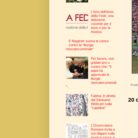
L'inno dell'Anno
della Fede: una
delusione
cocente per il
testo e per la
musica
E Magister suona la carica
contro la "liturgia
neocatecumenale"
Per favore, non
gridate pro o
contro che: "il
papa ha
approvato le
liturgie
neocatecumenali
Pubbl
"..
Fatima: in diretta
20 
dal Santuario.
Webcam sulla
"capelina"
L'Osservatore
Romano invita a
non litigare sulla
musica sacra: e