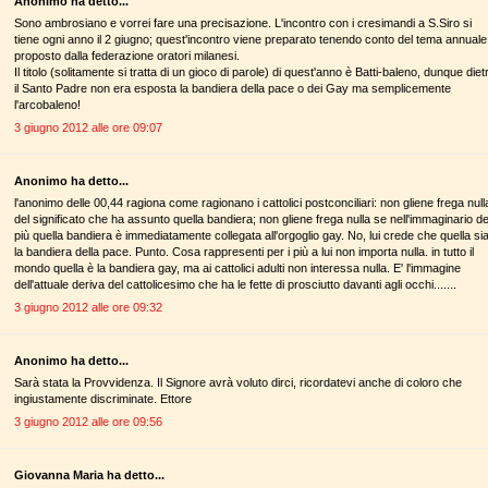
Anonimo ha detto...
Sono ambrosiano e vorrei fare una precisazione. L'incontro con i cresimandi a S.Siro si
tiene ogni anno il 2 giugno; quest'incontro viene preparato tenendo conto del tema annuale
proposto dalla federazione oratori milanesi.
Il titolo (solitamente si tratta di un gioco di parole) di quest'anno è Batti-baleno, dunque diet
il Santo Padre non era esposta la bandiera della pace o dei Gay ma semplicemente
l'arcobaleno!
3 giugno 2012 alle ore 09:07
Anonimo ha detto...
l'anonimo delle 00,44 ragiona come ragionano i cattolici postconciliari: non gliene frega null
del significato che ha assunto quella bandiera; non gliene frega nulla se nell'immaginario de
più quella bandiera è immediatamente collegata all'orgoglio gay. No, lui crede che quella si
la bandiera della pace. Punto. Cosa rappresenti per i più a lui non importa nulla. in tutto il
mondo quella è la bandiera gay, ma ai cattolici adulti non interessa nulla. E' l'immagine
dell'attuale deriva del cattolicesimo che ha le fette di prosciutto davanti agli occhi.......
3 giugno 2012 alle ore 09:32
Anonimo ha detto...
Sarà stata la Provvidenza. Il Signore avrà voluto dirci, ricordatevi anche di coloro che
ingiustamente discriminate. Ettore
3 giugno 2012 alle ore 09:56
Giovanna Maria ha detto...