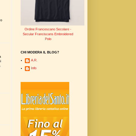
ro
Ordine Francescano Secolare -
Secular Franciscans Embroidered
Polo
CHI MODERA IL BLOG?
a
A.R.
i
a
Info