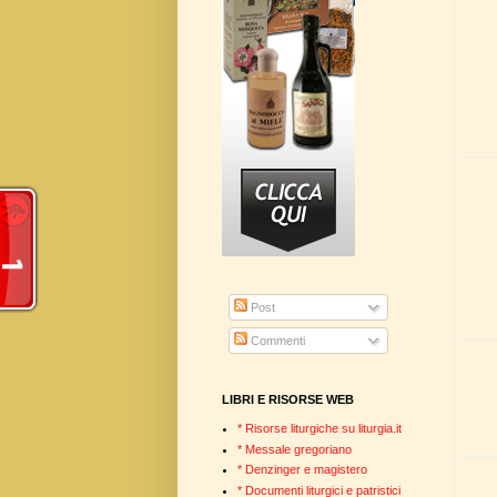
Post
Commenti
LIBRI E RISORSE WEB
* Risorse liturgiche su liturgia.it
* Messale gregoriano
* Denzinger e magistero
* Documenti liturgici e patristici