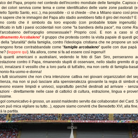
alco del Papa, proprio nel contesto dell'incontro mondiale delle famiglie. Capisco 
a dei colori serviva come tema e come identificativo delle varie zone pastorali (e
ello Spirito Santo, ecc..), ma possibile - ci si chiede - che a Milano siano così prov
n sapere che le immagini del Papa allo stadio avrebbero fatto il giro del mondo? E 
no conto che il simbolo da loro esposto (con probabile totale ingenuità)
ificato in tutti i paesi occidentali non come "la bandiera della pace", ma come
Ra
 l'arcobaleno dell'orgoglio omosessuale? Proprio così. E non a caso si 
dinamento Arcobaleno
" il gruppo che protesta contro la visita papale di questi gio
ella "pluralità" della famiglia, contro l'ideologia cristiana che ne propone un solo
engono forse contrabbandate come "
famiglie arcobaleno
" quelle con due papà
e? (
leggere qui
). Ma allora, come si fa ad essere così ingenui!!
à quanti americani o australiani, vedendo le foto di San Siro, penseranno 
estazione contro il Papa, rimanendo stupiti di osservare, nello stadio gremito di g
ici, innalzarsi il vessillo che a loro parla di tutt'altro, ma non certo di famiglia-basa
monio-fra-uomo-e-donna!
 tutti sicurissimi che non c'era intenzione cattiva nei giovani organizzatori del se
lienza, ma non si può lasciare alla spensieratezza giovanile la regia di simboli e
evono essere limpidi e univoci, soprattutto perché destinati ad arrivare - senza
azioni - direttamente nelle case di cattolici di cultura, estrazione, lingua e prove
sissime.
ogol comunicativo è grosso, un assist maldestro servito dai collaboratori del Card. 
on può mica vigilare su tutto...), eppure siamo convinti che Benedetto XVI, alla fine
à la partita.