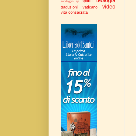
teologia
spartiti
sondaggio
sp
video
traduzioni
vaticano
vita consacrata