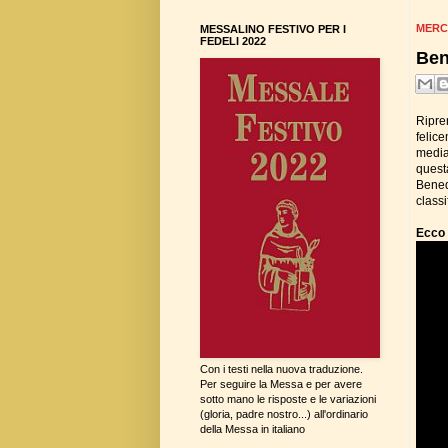
MERC
MESSALINO FESTIVO PER I
FEDELI 2022
Ben
Ripr
felic
media
quest
Bened
classi
Ecco 
Con i testi nella nuova traduzione.
Per seguire la Messa e per avere
sotto mano le risposte e le variazioni
(gloria, padre nostro...) all'ordinario
della Messa in italiano