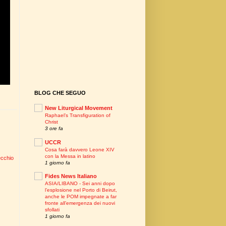
BLOG CHE SEGUO
New Liturgical Movement
Raphael’s Transfiguration of
Christ
3 ore fa
UCCR
Cosa farà davvero Leone XIV
con la Messa in latino
ecchio
1 giorno fa
Fides News Italiano
ASIA/LIBANO - Sei anni dopo
l’esplosione nel Porto di Beirut,
anche le POM impegnate a far
fronte all’emergenza dei nuovi
sfollati
1 giorno fa