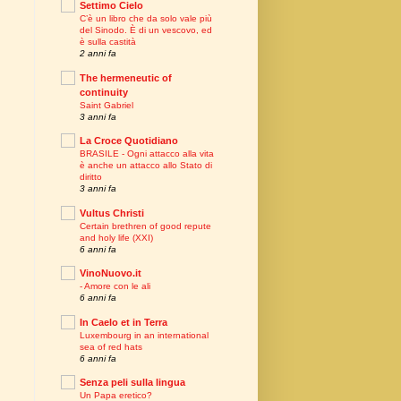
Settimo Cielo
C’è un libro che da solo vale più
del Sinodo. È di un vescovo, ed
è sulla castità
2 anni fa
The hermeneutic of
continuity
Saint Gabriel
3 anni fa
La Croce Quotidiano
BRASILE - Ogni attacco alla vita
è anche un attacco allo Stato di
diritto
3 anni fa
Vultus Christi
Certain brethren of good repute
and holy life (XXI)
6 anni fa
VinoNuovo.it
- Amore con le ali
6 anni fa
In Caelo et in Terra
Luxembourg in an international
sea of red hats
6 anni fa
Senza peli sulla lingua
Un Papa eretico?