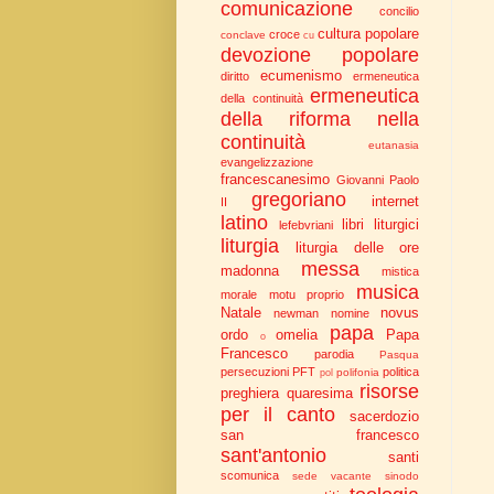
comunicazione
concilio
cultura popolare
croce
conclave
cu
devozione popolare
ecumenismo
diritto
ermeneutica
ermeneutica
della continuità
della riforma nella
continuità
eutanasia
evangelizzazione
francescanesimo
Giovanni Paolo
gregoriano
internet
II
latino
libri liturgici
lefebvriani
liturgia
liturgia delle ore
messa
madonna
mistica
musica
morale
motu proprio
Natale
novus
newman
nomine
papa
ordo
omelia
Papa
o
Francesco
parodia
Pasqua
persecuzioni
PFT
politica
polifonia
pol
risorse
preghiera
quaresima
per il canto
sacerdozio
san francesco
sant'antonio
santi
scomunica
sede vacante
sinodo