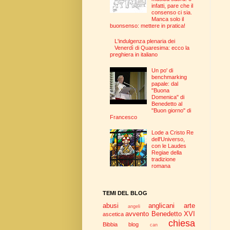
infatti, pare che il
consenso ci sia.
Manca solo il
buonsenso: mettere in pratica!
L'indulgenza plenaria dei
Venerdì di Quaresima: ecco la
preghiera in italiano
Un po' di
benchmarking
papale: dal
"Buona
Domenica" di
Benedetto al
"Buon giorno" di
Francesco
Lode a Cristo Re
dell'Universo,
con le Laudes
Regiae della
tradizione
romana
TEMI DEL BLOG
abusi
anglicani
arte
angeli
avvento
Benedetto XVI
ascetica
chiesa
Bibbia
blog
can