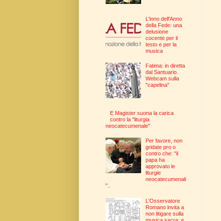
L'inno dell'Anno
della Fede: una
delusione
cocente per il
testo e per la
musica
Fatima: in diretta
dal Santuario.
Webcam sulla
"capelina"
E Magister suona la carica
contro la "liturgia
neocatecumenale"
Per favore, non
gridate pro o
contro che: "il
papa ha
approvato le
liturgie
neocatecumenali
"..
L'Osservatore
Romano invita a
non litigare sulla
musica sacra: e