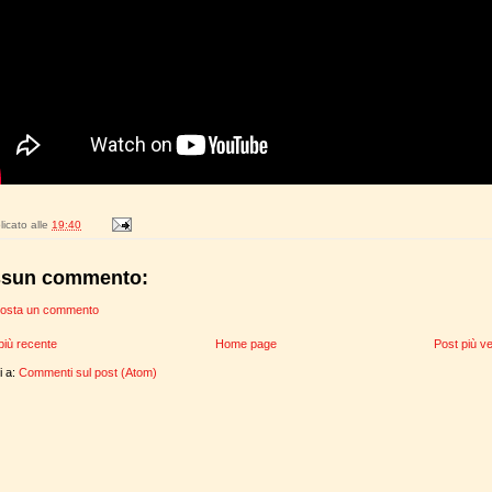
icato alle
19:40
sun commento:
osta un commento
più recente
Home page
Post più v
ti a:
Commenti sul post (Atom)