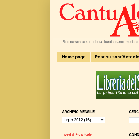
Blog personale su teologia, liturgia, canto, musica e 
Home page
Post su sant'Antoni
ARCHIVIO MENSILE
CERC
Tweet di @cantuale
CONDI