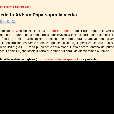
OLEDÌ 25 LUGLIO 2012
edetto XVI: un Papa sopra la media
endo da
fr. Z
la notizia lanciata da
RomeReports
: oggi Papa Benedetto XVI 
emente il traguardo della media della sopravvivenza in carica dei romani pontefici. 
 è di 7.19 anni, e Papa Ratzinger (eletto il 19 aprile 2005) ha agevolmente scav
a tappa, lanciandosi verso nuove conquiste. La salute, si spera, continuerà ad assis
etto XVI è già il 6° Papa più vecchio della storia. Certo ancora lontano dal primo
fica, Leone XIII, che lasciò il trono di Pietro a 93 anni. Ma diamo tempo al tempo.
la videonotizia in inglese
(
qui lo stesso video in spagnolo
, se preferite)