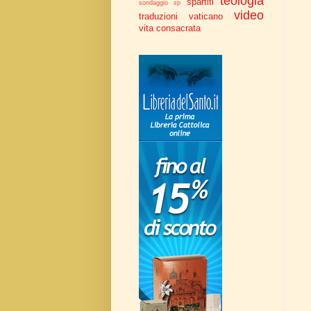
teologia
spartiti
sondaggio
sp
video
traduzioni
vaticano
vita consacrata