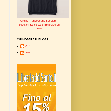
Ordine Francescano Secolare -
Secular Franciscans Embroidered
Polo
CHI MODERA IL BLOG?
A.R.
Info