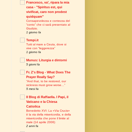
Francesco, va’, ripara la mia
casa - "Spiritus est, qui
vivificat, caro non prodest
quidquam"
Consapevolezza e contezza del
“conto” che ci sarà presentato al
Giudizio.
1 giorno fa
Tempi.it
Tutti al mare a Ceuta, dove si
vive con “leggerezza”
1 giorno fa
Munus: Liturgia e dintorni
5 giorni fa
Fr. Z's Blog - What Does The
Prayer Really Say?
“And that, to be restored, our
sickness must grow worse…”
5 mesi fa
Il Blog di Raffaella. I Papi, il
Vaticano e la Chiesa
Cattolica
Benedetto XVI: La «Via Crucis»
è la via della misericordia, e della
misericordia che pone il limite al
male (14 aprile 2006)
2 anni fa