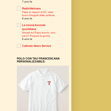
7 anni fa
RadioVaticana
Papa ai ragazzi di AC: siate
buoni fotografi delle periferie
8 anni fa
La nuova bussola
quotidiana
Strepiti sul Papa buono: vuoi
pace? Prepara la guerra
8 anni fa
Catholic News Service
POLO CON TAU FRANCESCANA
PERSONALIZZABILE: