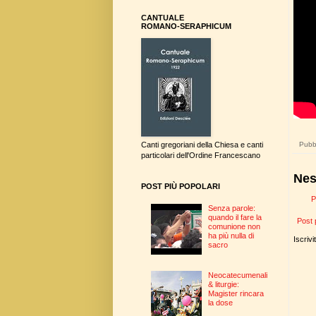
CANTUALE
ROMANO-SERAPHICUM
Pubbl
Canti gregoriani della Chiesa e canti
particolari dell'Ordine Francescano
Nes
POST PIÙ POPOLARI
P
Senza parole:
quando il fare la
Post 
comunione non
ha più nulla di
Iscrivi
sacro
Neocatecumenali
& liturgie:
Magister rincara
la dose