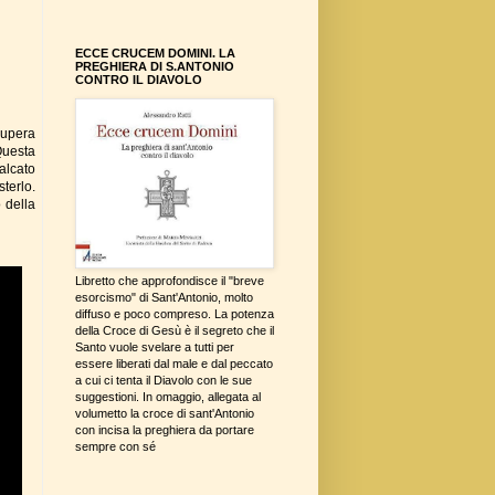
ECCE CRUCEM DOMINI. LA
PREGHIERA DI S.ANTONIO
CONTRO IL DIAVOLO
supera
Questa
alcato
terlo.
 della
Libretto che approfondisce il "breve
esorcismo" di Sant'Antonio, molto
diffuso e poco compreso. La potenza
della Croce di Gesù è il segreto che il
Santo vuole svelare a tutti per
essere liberati dal male e dal peccato
a cui ci tenta il Diavolo con le sue
suggestioni. In omaggio, allegata al
volumetto la croce di sant'Antonio
con incisa la preghiera da portare
sempre con sé