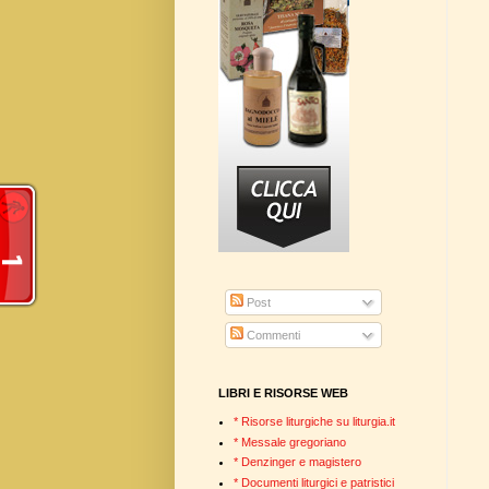
Post
Commenti
LIBRI E RISORSE WEB
* Risorse liturgiche su liturgia.it
* Messale gregoriano
* Denzinger e magistero
* Documenti liturgici e patristici