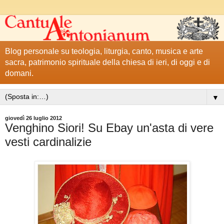
Blog personale su teologia, liturgia, canto, musica e arte
sacra, patrimonio spirituale della chiesa di ieri, di oggi e di
domani.
▼
giovedì 26 luglio 2012
Venghino Siori! Su Ebay un'asta di vere
vesti cardinalizie