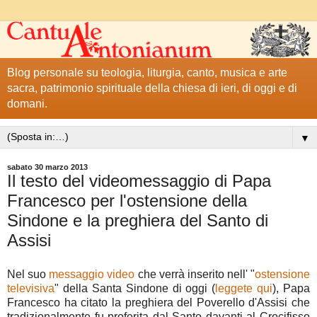
Blog personale su teologia, liturgia, canto, musica e arte
sacra, patrimonio spirituale della chiesa di ieri, di oggi e di
domani.
▼
sabato 30 marzo 2013
Il testo del videomessaggio di Papa
Francesco per l'ostensione della
Sindone e la preghiera del Santo di
Assisi
Nel suo
messaggio video
che verrà inserito nell' "
ostensione
televisiva
" della Santa Sindone di oggi (
leggete qui
), Papa
Francesco ha citato la preghiera del Poverello d'Assisi che
tradizionalmente fu proferita dal Santo davanti al Crocifisso