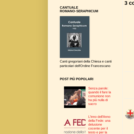
3 c
CANTUALE
ROMANO-SERAPHICUM
Canti gregoriani della Chiesa e canti
particolari dell'Ordine Francescano
POST PIÙ POPOLARI
Senza parole:
quando il fare la
comunione non
ha più nulla di
sacro
L'inno dell'Anno
della Fede: una
delusione
cocente per il
testo e per la