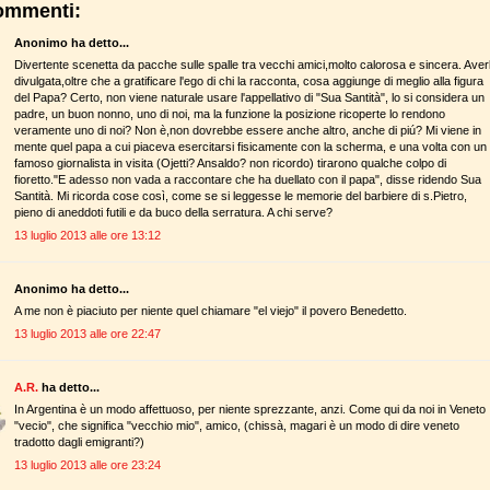
ommenti:
Anonimo ha detto...
Divertente scenetta da pacche sulle spalle tra vecchi amici,molto calorosa e sincera. Aver
divulgata,oltre che a gratificare l'ego di chi la racconta, cosa aggiunge di meglio alla figura
del Papa? Certo, non viene naturale usare l'appellativo di "Sua Santità", lo si considera un
padre, un buon nonno, uno di noi, ma la funzione la posizione ricoperte lo rendono
veramente uno di noi? Non è,non dovrebbe essere anche altro, anche di piú? Mi viene in
mente quel papa a cui piaceva esercitarsi fisicamente con la scherma, e una volta con un
famoso giornalista in visita (Ojetti? Ansaldo? non ricordo) tirarono qualche colpo di
fioretto."E adesso non vada a raccontare che ha duellato con il papa", disse ridendo Sua
Santità. Mi ricorda cose così, come se si leggesse le memorie del barbiere di s.Pietro,
pieno di aneddoti futili e da buco della serratura. A chi serve?
13 luglio 2013 alle ore 13:12
Anonimo ha detto...
A me non è piaciuto per niente quel chiamare "el viejo" il povero Benedetto.
13 luglio 2013 alle ore 22:47
A.R.
ha detto...
In Argentina è un modo affettuoso, per niente sprezzante, anzi. Come qui da noi in Veneto
"vecio", che significa "vecchio mio", amico, (chissà, magari è un modo di dire veneto
tradotto dagli emigranti?)
13 luglio 2013 alle ore 23:24