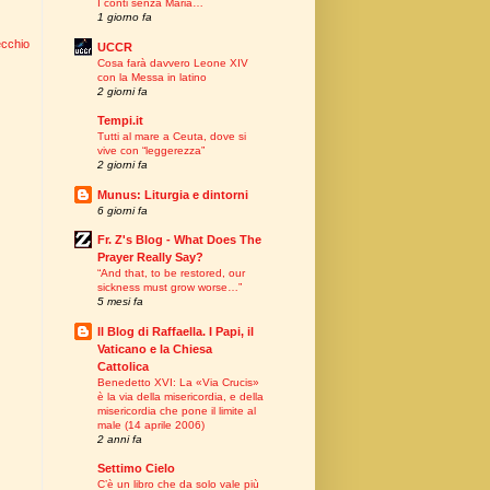
I conti senza Maria…
1 giorno fa
ecchio
UCCR
Cosa farà davvero Leone XIV
con la Messa in latino
2 giorni fa
Tempi.it
Tutti al mare a Ceuta, dove si
vive con “leggerezza”
2 giorni fa
Munus: Liturgia e dintorni
6 giorni fa
Fr. Z's Blog - What Does The
Prayer Really Say?
“And that, to be restored, our
sickness must grow worse…”
5 mesi fa
Il Blog di Raffaella. I Papi, il
Vaticano e la Chiesa
Cattolica
Benedetto XVI: La «Via Crucis»
è la via della misericordia, e della
misericordia che pone il limite al
male (14 aprile 2006)
2 anni fa
Settimo Cielo
C’è un libro che da solo vale più