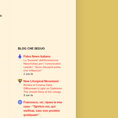
la
BLOG CHE SEGUO
Fides News Italiano
La “bussola” dell’Arcivescovo
Nwachukwu per i ‘comunicatori
cattolici’: “Sono discepoli prima
che ‘influencer’”
1 ora fa
New Liturgical Movement
Review of Cosima Clara
Gillhammer’s Light on Darkness:
The Untold Story of the Liturgy
3 ore fa
Francesco, va’, ripara la mia
casa - "Spiritus est, qui
vivificat, caro non prodest
quidquam"