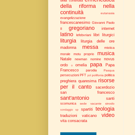
della continuità
della riforma nella
continuità
eutanasia
evangelizzazione
francescanesimo
Giovanni Paolo
gregoriano
internet
II
latino
libri liturgici
lefebvriani
liturgia
liturgia delle ore
messa
madonna
mistica
musica
morale
motu proprio
Natale
novus
newman
nomine
papa
ordo
omelia
Papa
o
Francesco
parodia
Pasqua
persecuzioni
PFT
politica
polifonia
pol
risorse
preghiera
quaresima
per il canto
sacerdozio
san francesco
sant'antonio
santi
scomunica
sede vacante
sinodo
teologia
spartiti
sondaggio
sp
video
traduzioni
vaticano
vita consacrata