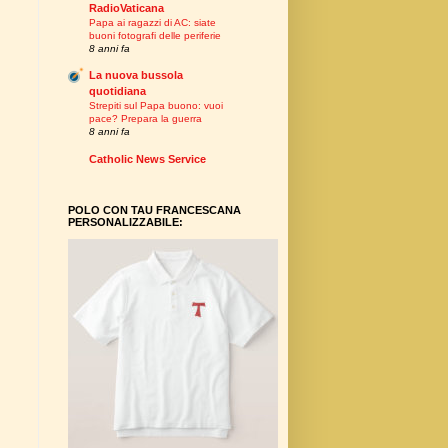
RadioVaticana
Papa ai ragazzi di AC: siate
buoni fotografi delle periferie
8 anni fa
La nuova bussola
quotidiana
Strepiti sul Papa buono: vuoi
pace? Prepara la guerra
8 anni fa
Catholic News Service
POLO CON TAU FRANCESCANA
PERSONALIZZABILE: