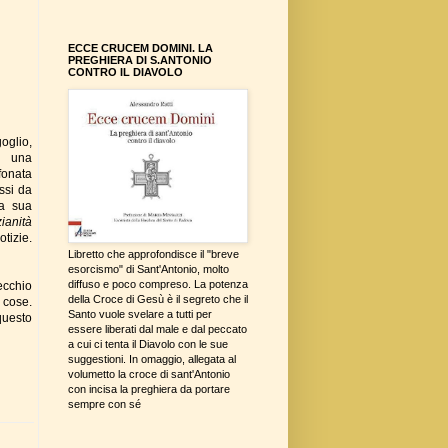
ECCE CRUCEM DOMINI. LA
PREGHIERA DI S.ANTONIO
CONTRO IL DIAVOLO
oglio,
o una
efonata
essi da
la sua
ianità
otizie.
Libretto che approfondisce il "breve
esorcismo" di Sant'Antonio, molto
diffuso e poco compreso. La potenza
cchio
della Croce di Gesù è il segreto che il
 cose.
Santo vuole svelare a tutti per
 questo
essere liberati dal male e dal peccato
a cui ci tenta il Diavolo con le sue
suggestioni. In omaggio, allegata al
volumetto la croce di sant'Antonio
con incisa la preghiera da portare
sempre con sé