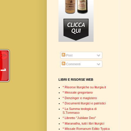
Post
Commenti
LIBRI E RISORSE WEB
* Risorse liturgiche su liturgia.it
* Messale gregoriano
* Denzinger e magistero
* Documenti liturgici e patristici
* La Summa teologica di
S.Tommaso
* Libretto "Jubilate Deo"
* Maranatha, tutti i libri liturgici
* Missale Romanum Editio Typica