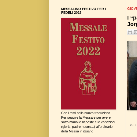
GIOVE
MESSALINO FESTIVO PER I
FEDELI 2022
I “
Jor
Con i testi nella nuova traduzione.
Per seguire la Messa e per avere
sotto mano le risposte e le variazioni
Pubbl
(gloria, padre nostro...) all'ordinario
della Messa in italiano