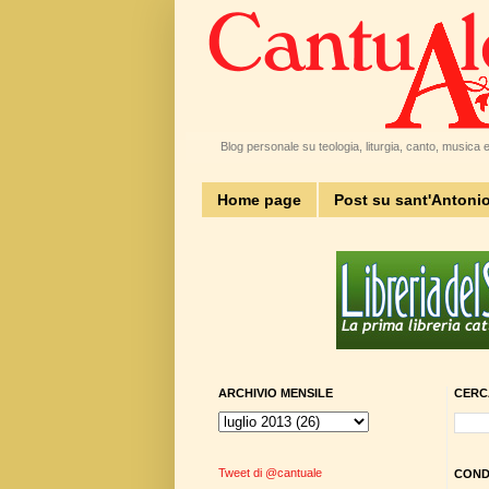
Blog personale su teologia, liturgia, canto, musica e 
Home page
Post su sant'Antoni
ARCHIVIO MENSILE
CERC
Tweet di @cantuale
CONDI