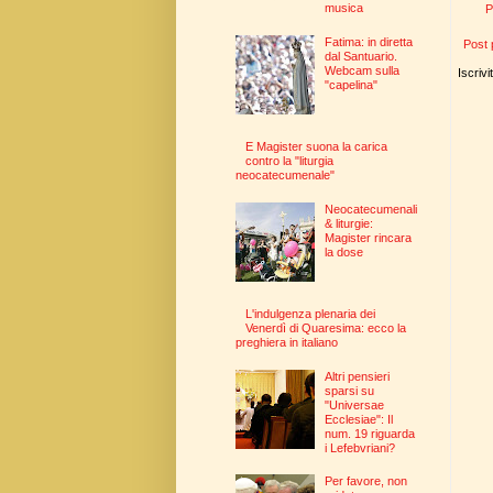
musica
P
Fatima: in diretta
Post 
dal Santuario.
Webcam sulla
Iscrivi
"capelina"
E Magister suona la carica
contro la "liturgia
neocatecumenale"
Neocatecumenali
& liturgie:
Magister rincara
la dose
L'indulgenza plenaria dei
Venerdì di Quaresima: ecco la
preghiera in italiano
Altri pensieri
sparsi su
"Universae
Ecclesiae": Il
num. 19 riguarda
i Lefebvriani?
Per favore, non