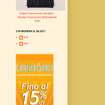
Ordine Francescano Secolare -
Secular Franciscans Embroidered
Polo
CHI MODERA IL BLOG?
A.R.
Info