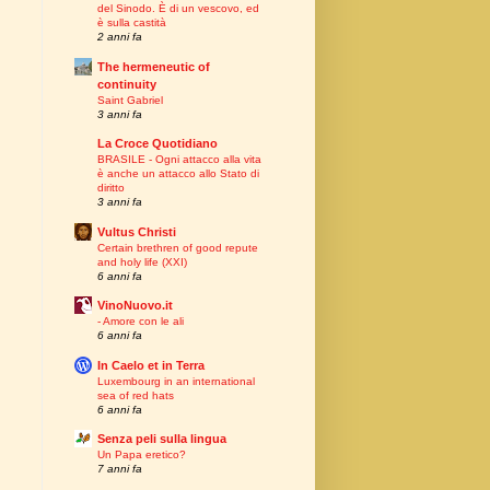
del Sinodo. È di un vescovo, ed
è sulla castità
2 anni fa
The hermeneutic of
continuity
Saint Gabriel
3 anni fa
La Croce Quotidiano
BRASILE - Ogni attacco alla vita
è anche un attacco allo Stato di
diritto
3 anni fa
Vultus Christi
Certain brethren of good repute
and holy life (XXI)
6 anni fa
VinoNuovo.it
- Amore con le ali
6 anni fa
In Caelo et in Terra
Luxembourg in an international
sea of red hats
6 anni fa
Senza peli sulla lingua
Un Papa eretico?
7 anni fa