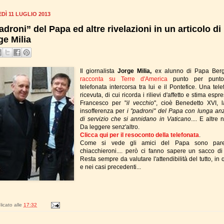
DÌ 11 LUGLIO 2013
padroni” del Papa ed altre rivelazioni in un articolo di
ge Milia
Il giornalista
Jorge Milia,
ex alunno di Papa Berg
racconta su Terre d'America
punto per punt
telefonata intercorsa tra lui e il Pontefice. Una tel
ricevuta, di cui ricorda i rilievi d'affetto e stima espr
Francesco per "
il vecchio
", cioè Benedetto XVI, 
insofferenza per
i "padroni" del Papa con lunga anz
di servizio che si annidano in Vaticano
.... E altre n
Da leggere senz'altro.
Clicca qui per il resoconto della telefonata
.
Come si vede gli amici del Papa sono pare
chiacchieroni.... però ci fanno sapere un sacco di
Resta sempre da valutare l'attendibilità del tutto, in
e nei casi precedenti...
icato alle
17:32