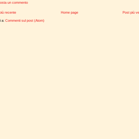
osta un commento
più recente
Home page
Post più v
ti a:
Commenti sul post (Atom)