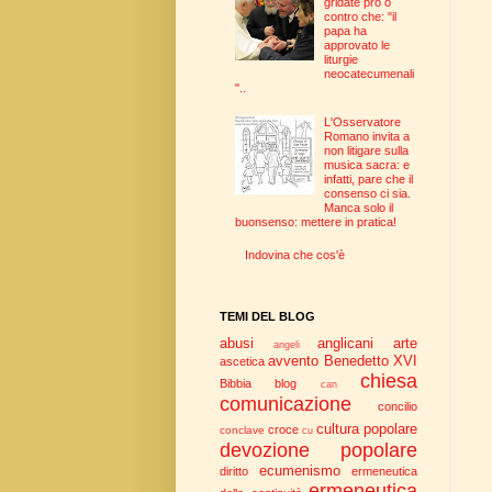
gridate pro o
contro che: "il
papa ha
approvato le
liturgie
neocatecumenali
"..
L'Osservatore
Romano invita a
non litigare sulla
musica sacra: e
infatti, pare che il
consenso ci sia.
Manca solo il
buonsenso: mettere in pratica!
Indovina che cos'è
TEMI DEL BLOG
abusi
anglicani
arte
angeli
avvento
Benedetto XVI
ascetica
chiesa
Bibbia
blog
can
comunicazione
concilio
cultura popolare
croce
conclave
cu
devozione popolare
ecumenismo
diritto
ermeneutica
ermeneutica