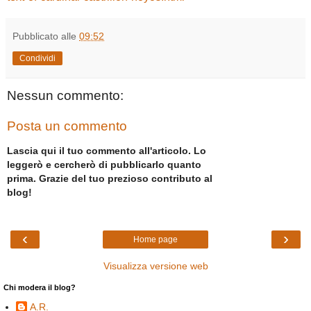
Pubblicato alle
09:52
Condividi
Nessun commento:
Posta un commento
Lascia qui il tuo commento all'articolo. Lo
leggerò e cercherò di pubblicarlo quanto
prima. Grazie del tuo prezioso contributo al
blog!
‹
›
Home page
Visualizza versione web
Chi modera il blog?
A.R.