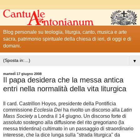
Blog personale su teologia, liturgia, canto, musica e arte
sacra, patrimonio spirituale della chiesa di ieri, di oggi e di
domani.
▼
martedì 17 giugno 2008
Il papa desidera che la messa antica
entri nella normalità della vita liturgica
Il card. Castrillon Hoyos, presidente della Pontificia
commissione
Ecclesia Dei
ha rivolto un discorso alla
Latin
Mass Society
a Londra il 14 giugno. Un discorso forte di
assoluto sostegno alla diffusione del rito gregoriano (la
messa tridentina) cultimato in un passaggio di straordinario
interesse, che la dice lunga sulla "strada liturgica" da