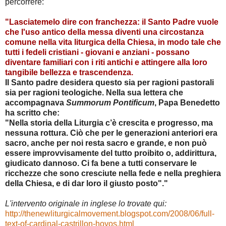
percorrere:
"Lasciatemelo dire con franchezza: il Santo Padre vuole
che l'uso antico della messa diventi una circostanza
comune nella vita liturgica della Chiesa, in modo tale che
tutti i fedeli cristiani - giovani e anziani - possano
diventare familiari con i riti antichi e attingere alla loro
tangibile bellezza e trascendenza.
Il Santo padre desidera questo sia per ragioni pastorali
sia per ragioni teologiche. Nella sua lettera che
accompagnava
Summorum Pontificum
, Papa Benedetto
ha scritto che:
"Nella storia della Liturgia c’è crescita e progresso, ma
nessuna rottura. Ciò che per le generazioni anteriori era
sacro, anche per noi resta sacro e grande, e non può
essere improvvisamente del tutto proibito o, addirittura,
giudicato dannoso. Ci fa bene a tutti conservare le
ricchezze che sono cresciute nella fede e nella preghiera
della Chiesa, e di dar loro il giusto posto"."
L'intervento originale in inglese lo trovate qui:
http://thenewliturgicalmovement.blogspot.com/2008/06/full-
text-of-cardinal-castrillon-hoyos.html