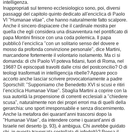
intelligenza.
Inappropriati sul terreno ecclesiologico sono, poi, diversi
passaggi del capitolo quinto dedicato all'enciclica di Paolo
VI "Humanae vitae", che hanno naturalmente fatto scalpore.
Anche il sincero dispiacere che il cardinale mostra per
quella che egli considera una disavventura nel pontificato di
papa Montini finisce con una coda polemica. Il papa
pubblicò l’enciclica "con un solitario senso del dovere e
mosso da profonda convinzione personale", dice Martini,
marcandone fortemente il volontario isolamento. Ma ci si
domanda: di chi Paolo VI poteva fidarsi, fuori di Roma, nel
1968? Di episcopati travolti dalle crisi del postconcilio? O di
teologi trasformati in intelligencija ribelle? Appare poco
accorto anche lasciar scrivere provocatoriamente a padre
Sporschill: "Supponiamo che Benedetto XVI si scusi e ritiri
l’enciclica Humanae Vitae". Sbaglia Martini a coprire con la
sua autorità la propensione di correnti ecclesiali a "chiedere
scusa", naturalmente non dei propri errori ma di quelli della
gerarchia: uno sport irresponsabile e senza discernimento.
Anche la metafora dei quarant’anni trascorsi dopo la
"Humanae Vitae", da intendere come i quarant’anni di
Israele nel deserto (p. 93), è ambigua. Chi avrebbe guidato
chi, in questa traversata costellata di infedeltà? Pensa il