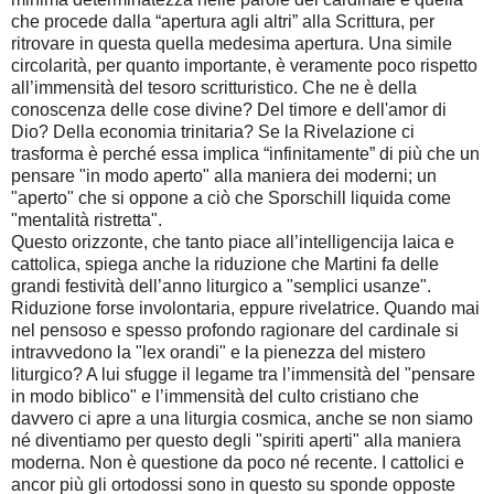
che procede dalla “apertura agli altri” alla Scrittura, per
ritrovare in questa quella medesima apertura. Una simile
circolarità, per quanto importante, è veramente poco rispetto
all’immensità del tesoro scritturistico. Che ne è della
conoscenza delle cose divine? Del timore e dell'amor di
Dio? Della economia trinitaria? Se la Rivelazione ci
trasforma è perché essa implica “infinitamente” di più che un
pensare "in modo aperto" alla maniera dei moderni; un
"aperto" che si oppone a ciò che Sporschill liquida come
"mentalità ristretta".
Questo orizzonte, che tanto piace all’intelligencija laica e
cattolica, spiega anche la riduzione che Martini fa delle
grandi festività dell’anno liturgico a "semplici usanze".
Riduzione forse involontaria, eppure rivelatrice. Quando mai
nel pensoso e spesso profondo ragionare del cardinale si
intravvedono la "lex orandi" e la pienezza del mistero
liturgico? A lui sfugge il legame tra l’immensità del "pensare
in modo biblico" e l’immensità del culto cristiano che
davvero ci apre a una liturgia cosmica, anche se non siamo
né diventiamo per questo degli "spiriti aperti" alla maniera
moderna. Non è questione da poco né recente. I cattolici e
ancor più gli ortodossi sono in questo su sponde opposte