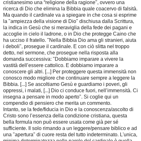
cristianesimo una “religione della ragione", ovvero una
ricerca di Dio che elimina la Bibbia quale coacervo di falsità.
Ma quando il cardinale va a spiegare in che cosa si esprime
la "ampiezza della visione di Dio" dischiusa dalla Scrittura,
la indica in Gesù che si meraviglia della fede dei pagani e
accoglie in cielo il ladrone, o in Dio che protegge Caino che
ha ucciso il fratello. "Nella Bibbia Dio ama gli stranieri, aiuta
i deboli", prosegue il cardinale. E con ciò slitta nel troppo
detto, nel sermone, che prosegue nella risposta alla
domanda successiva: "Dobbiamo imparare a vivere la
vastità dell’essere cattolico. E dobbiamo imparare a
conoscere gli altri. [...] Per proteggere questa immensità non
conosco modo migliore che continuare sempre a leggere la
Bibbia. [...] Se ascoltiamo Gesù e guardiamo i poveri, gli
oppressi, i malati, [...] Dio ci conduce fuori, nell’immensità. Ci
insegna a pensare in modo aperto". Si coglie qui un
compendio di pensiero che merita un commento.
Intanto, se la fede/fiducia in Dio e la conoscenza/ascolto di
Cristo sono l’essenza della condizione cristiana, questa
bella formula non può essere usata come già per sé
sufficiente. Il solo rimando a un leggere/pensare biblico e ad
una "apertura" di cuore resta del tutto indeterminato. L'unica,
minima determinatezza nelle parole del cardinale è quella