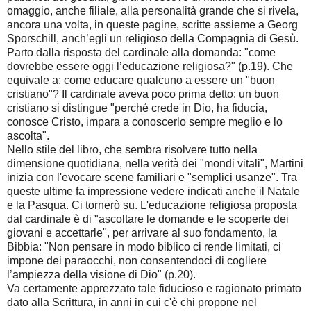
omaggio, anche filiale, alla personalità grande che si rivela,
ancora una volta, in queste pagine, scritte assieme a Georg
Sporschill, anch’egli un religioso della Compagnia di Gesù.
Parto dalla risposta del cardinale alla domanda: "come
dovrebbe essere oggi l’educazione religiosa?" (p.19). Che
equivale a: come educare qualcuno a essere un "buon
cristiano"? Il cardinale aveva poco prima detto: un buon
cristiano si distingue "perché crede in Dio, ha fiducia,
conosce Cristo, impara a conoscerlo sempre meglio e lo
ascolta".
Nello stile del libro, che sembra risolvere tutto nella
dimensione quotidiana, nella verità dei "mondi vitali", Martini
inizia con l'evocare scene familiari e "semplici usanze". Tra
queste ultime fa impressione vedere indicati anche il Natale
e la Pasqua. Ci tornerò su. L'educazione religiosa proposta
dal cardinale è di "ascoltare le domande e le scoperte dei
giovani e accettarle", per arrivare al suo fondamento, la
Bibbia: "Non pensare in modo biblico ci rende limitati, ci
impone dei paraocchi, non consentendoci di cogliere
l’ampiezza della visione di Dio" (p.20).
Va certamente apprezzato tale fiducioso e ragionato primato
dato alla Scrittura, in anni in cui c'è chi propone nel