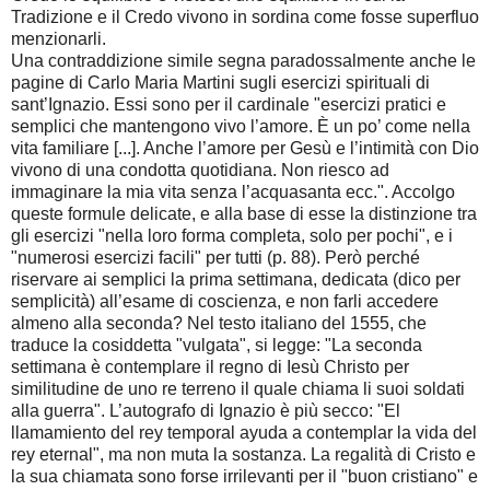
Tradizione e il Credo vivono in sordina come fosse superfluo
menzionarli.
Una contraddizione simile segna paradossalmente anche le
pagine di Carlo Maria Martini sugli esercizi spirituali di
sant’Ignazio. Essi sono per il cardinale "esercizi pratici e
semplici che mantengono vivo l’amore. È un po’ come nella
vita familiare [...]. Anche l’amore per Gesù e l’intimità con Dio
vivono di una condotta quotidiana. Non riesco ad
immaginare la mia vita senza l’acquasanta ecc.". Accolgo
queste formule delicate, e alla base di esse la distinzione tra
gli esercizi "nella loro forma completa, solo per pochi", e i
"numerosi esercizi facili" per tutti (p. 88). Però perché
riservare ai semplici la prima settimana, dedicata (dico per
semplicità) all’esame di coscienza, e non farli accedere
almeno alla seconda? Nel testo italiano del 1555, che
traduce la cosiddetta "vulgata", si legge: "La seconda
settimana è contemplare il regno di Iesù Christo per
similitudine de uno re terreno il quale chiama li suoi soldati
alla guerra". L’autografo di Ignazio è più secco: "El
llamamiento del rey temporal ayuda a contemplar la vida del
rey eternal", ma non muta la sostanza. La regalità di Cristo e
la sua chiamata sono forse irrilevanti per il "buon cristiano" e