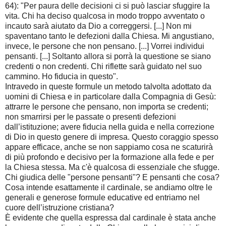
64): "Per paura delle decisioni ci si può lasciar sfuggire la
vita. Chi ha deciso qualcosa in modo troppo avventato o
incauto sarà aiutato da Dio a correggersi. [...] Non mi
spaventano tanto le defezioni dalla Chiesa. Mi angustiano,
invece, le persone che non pensano. [...] Vorrei individui
pensanti. [...] Soltanto allora si porrà la questione se siano
credenti o non credenti. Chi riflette sarà guidato nel suo
cammino. Ho fiducia in questo".
Intravedo in queste formule un metodo talvolta adottato da
uomini di Chiesa e in particolare dalla Compagnia di Gesù:
attrarre le persone che pensano, non importa se credenti;
non smarrirsi per le passate o presenti defezioni
dall’istituzione; avere fiducia nella guida e nella correzione
di Dio in questo genere di impresa. Questo coraggio spesso
appare efficace, anche se non sappiamo cosa ne scaturirà
di più profondo e decisivo per la formazione alla fede e per
la Chiesa stessa. Ma c'è qualcosa di essenziale che sfugge.
Chi giudica delle "persone pensanti"? E pensanti che cosa?
Cosa intende esattamente il cardinale, se andiamo oltre le
generali e generose formule educative ed entriamo nel
cuore dell’istruzione cristiana?
È evidente che quella espressa dal cardinale è stata anche