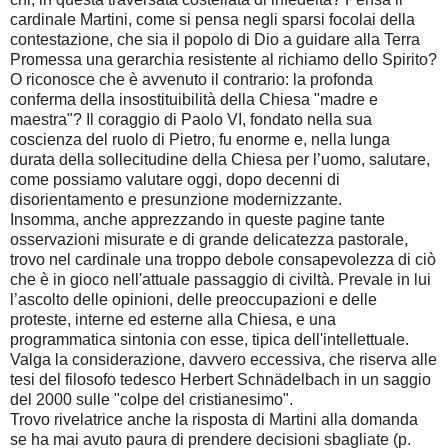
cardinale Martini, come si pensa negli sparsi focolai della
contestazione, che sia il popolo di Dio a guidare alla Terra
Promessa una gerarchia resistente al richiamo dello Spirito?
O riconosce che è avvenuto il contrario: la profonda
conferma della insostituibilità della Chiesa "madre e
maestra"? Il coraggio di Paolo VI, fondato nella sua
coscienza del ruolo di Pietro, fu enorme e, nella lunga
durata della sollecitudine della Chiesa per l’uomo, salutare,
come possiamo valutare oggi, dopo decenni di
disorientamento e presunzione modernizzante.
Insomma, anche apprezzando in queste pagine tante
osservazioni misurate e di grande delicatezza pastorale,
trovo nel cardinale una troppo debole consapevolezza di ciò
che è in gioco nell'attuale passaggio di civiltà. Prevale in lui
l’ascolto delle opinioni, delle preoccupazioni e delle
proteste, interne ed esterne alla Chiesa, e una
programmatica sintonia con esse, tipica dell'intellettuale.
Valga la considerazione, davvero eccessiva, che riserva alle
tesi del filosofo tedesco Herbert Schnädelbach in un saggio
del 2000 sulle "colpe del cristianesimo".
Trovo rivelatrice anche la risposta di Martini alla domanda
se ha mai avuto paura di prendere decisioni sbagliate (p.