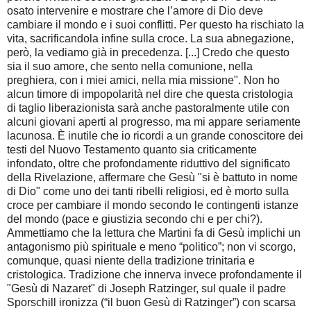
osato intervenire e mostrare che l’amore di Dio deve
cambiare il mondo e i suoi conflitti. Per questo ha rischiato la
vita, sacrificandola infine sulla croce. La sua abnegazione,
però, la vediamo già in precedenza. [...] Credo che questo
sia il suo amore, che sento nella comunione, nella
preghiera, con i miei amici, nella mia missione". Non ho
alcun timore di impopolarità nel dire che questa cristologia
di taglio liberazionista sarà anche pastoralmente utile con
alcuni giovani aperti al progresso, ma mi appare seriamente
lacunosa. È inutile che io ricordi a un grande conoscitore dei
testi del Nuovo Testamento quanto sia criticamente
infondato, oltre che profondamente riduttivo del significato
della Rivelazione, affermare che Gesù "si è battuto in nome
di Dio" come uno dei tanti ribelli religiosi, ed è morto sulla
croce per cambiare il mondo secondo le contingenti istanze
del mondo (pace e giustizia secondo chi e per chi?).
Ammettiamo che la lettura che Martini fa di Gesù implichi un
antagonismo più spirituale e meno “politico”; non vi scorgo,
comunque, quasi niente della tradizione trinitaria e
cristologica. Tradizione che innerva invece profondamente il
"Gesù di Nazaret" di Joseph Ratzinger, sul quale il padre
Sporschill ironizza (“il buon Gesù di Ratzinger”) con scarsa