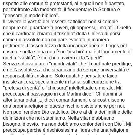
rispetto alle comunità protestanti, alle quali non è bastato,
per far fronte alla modernità, il frequentare la Scrittura e
"pensare in modo biblico".
Il "vivere la vastità dell’essere cattolico" non si compie
neppure nel guardare "i poveri, gli oppressi, i malati". Quello
che il cardinale chiama il "rischio" della Chiesa di porsi
come un assoluto non mi pare evocato in maniera
pertinente. L’assolutezza della incarnazione del Logos nel
cosmo e nella storia non è un "rischio" ma è il fondamento di
quella "vastità", è ciò che davvero ci fa "aperti".
Senza sottovalutare i "mondi vitali" che il cardinale predilige,
è nell’assolutezza che si radicano da sempre universalità e
responsabilità cristiane. Solo qualche pensatore laico
insiste ancora, specialmente in Italia, sull'equazione tra
"pretesa di verità" e "chiusura" intellettuale e morale. Mi
preoccupa il passaggio in cui Martini dice: "Gli uomini si
allontanano dai [...] dieci comandamenti e si costruiscono
una propria religione; questo rischio esiste anche per noi.
Non puoi rendere Dio cattolico. Dio è al di là dei limiti e delle
definizioni che noi stabiliamo. Nella vita ne abbiamo
bisogno, è ovvio, ma non dobbiamo confonderli con Dio". Mi
preoccupa perché è rischiosissima l’idea che una religione