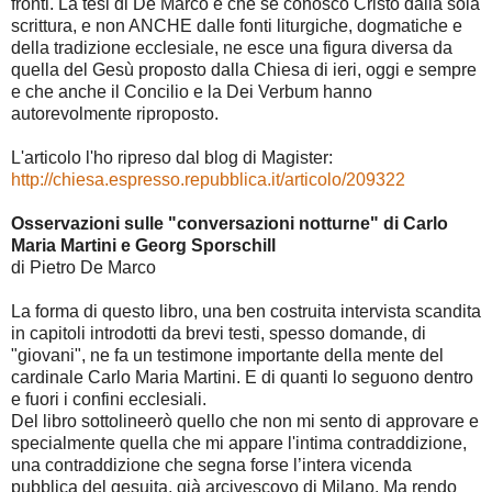
fronti. La tesi di De Marco è che se conosco Cristo dalla sola
scrittura, e non ANCHE dalle fonti liturgiche, dogmatiche e
della tradizione ecclesiale, ne esce una figura diversa da
quella del Gesù proposto dalla Chiesa di ieri, oggi e sempre
e che anche il Concilio e la Dei Verbum hanno
autorevolmente riproposto.
L'articolo l'ho ripreso dal blog di Magister:
http://chiesa.espresso.repubblica.it/articolo/209322
Osservazioni sulle "conversazioni notturne" di Carlo
Maria Martini e Georg Sporschill
di Pietro De Marco
La forma di questo libro, una ben costruita intervista scandita
in capitoli introdotti da brevi testi, spesso domande, di
"giovani", ne fa un testimone importante della mente del
cardinale Carlo Maria Martini. E di quanti lo seguono dentro
e fuori i confini ecclesiali.
Del libro sottolineerò quello che non mi sento di approvare e
specialmente quella che mi appare l'intima contraddizione,
una contraddizione che segna forse l’intera vicenda
pubblica del gesuita, già arcivescovo di Milano. Ma rendo