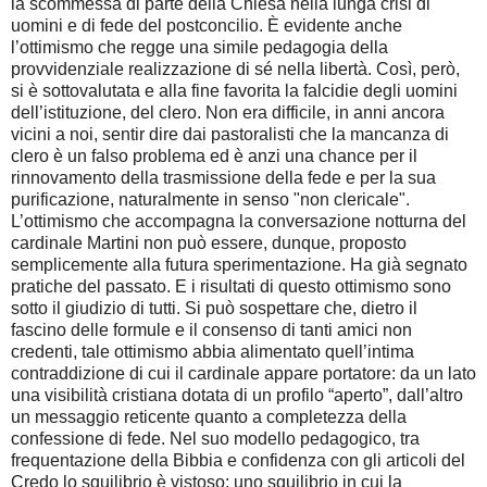
la scommessa di parte della Chiesa nella lunga crisi di
uomini e di fede del postconcilio. È evidente anche
l’ottimismo che regge una simile pedagogia della
provvidenziale realizzazione di sé nella libertà. Così, però,
si è sottovalutata e alla fine favorita la falcidie degli uomini
dell’istituzione, del clero. Non era difficile, in anni ancora
vicini a noi, sentir dire dai pastoralisti che la mancanza di
clero è un falso problema ed è anzi una chance per il
rinnovamento della trasmissione della fede e per la sua
purificazione, naturalmente in senso "non clericale".
L’ottimismo che accompagna la conversazione notturna del
cardinale Martini non può essere, dunque, proposto
semplicemente alla futura sperimentazione. Ha già segnato
pratiche del passato. E i risultati di questo ottimismo sono
sotto il giudizio di tutti. Si può sospettare che, dietro il
fascino delle formule e il consenso di tanti amici non
credenti, tale ottimismo abbia alimentato quell’intima
contraddizione di cui il cardinale appare portatore: da un lato
una visibilità cristiana dotata di un profilo “aperto”, dall’altro
un messaggio reticente quanto a completezza della
confessione di fede. Nel suo modello pedagogico, tra
frequentazione della Bibbia e confidenza con gli articoli del
Credo lo squilibrio è vistoso: uno squilibrio in cui la