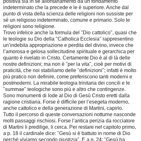
positiva sia in sé allontanamento da un fondamento
indeterminato che la precede e le è superiore. Anche dal
punto di vista della scienza delle religioni non sussiste per
sé un religioso indeterminato, comune e primario. Solo le
religioni sono religione.
Trovo infelice anche la formula del "Dio cattolico", quasi che
le teologie su Dio della "Catholica Ecclesia" rappresentino
un’indebita appropriazione e perdita del divino, invece che
l’amorosa e gelosa sollecitudine spirituale e gerarchica per
quanto è rivelato in Cristo. Certamente Dio è al di là delle
nostre definizioni; ma non è "per la vita", cioè per motivi di
praticità, che noi stabiliamo delle "definizioni"; infatti è molto
più pratico non definire, come preferiscono tanti moderni e
postmoderni. La mirabile teologia trinitaria dei concili e le
"summae" teologiche sono più e altro che contingenze.
Sono monumenti di lode al Dio di Gesù Cristo eretti dalla
ragione cristiana. Forse è difficile per l’esegeta moderno,
anche cattolico e della generazione di Martini, capirlo.
Tutto il percorso di queste conversazioni notturne nasconde
molti passaggi rischiosi. Forse l’antica perizia da rocciatore
di Martini li predilige, li cerca. Per restare nel capitolo primo,
a p. 18 il cardinale dice: "Gesù si è battuto in nome di Dio
perché viviamo secondo giustizia". E a p. 24: "Gesù ha