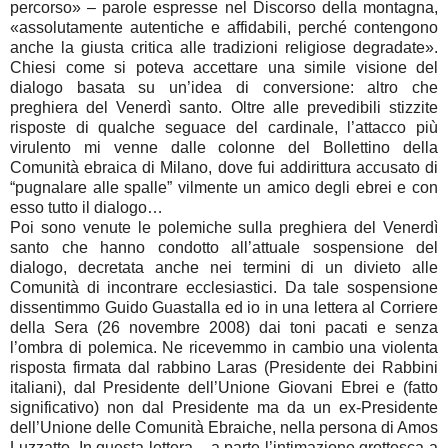
percorso» – parole espresse nel Discorso della montagna,
«assolutamente autentiche e affidabili, perché contengono
anche la giusta critica alle tradizioni religiose degradate».
Chiesi come si poteva accettare una simile visione del
dialogo basata su un’idea di conversione: altro che
preghiera del Venerdì santo. Oltre alle prevedibili stizzite
risposte di qualche seguace del cardinale, l’attacco più
virulento mi venne dalle colonne del Bollettino della
Comunità ebraica di Milano, dove fui addirittura accusato di
“pugnalare alle spalle” vilmente un amico degli ebrei e con
esso tutto il dialogo…
Poi sono venute le polemiche sulla preghiera del Venerdì
santo che hanno condotto all’attuale sospensione del
dialogo, decretata anche nei termini di un divieto alle
Comunità di incontrare ecclesiastici. Da tale sospensione
dissentimmo Guido Guastalla ed io in una lettera al Corriere
della Sera (26 novembre 2008) dai toni pacati e senza
l’ombra di polemica. Ne ricevemmo in cambio una violenta
risposta firmata dal rabbino Laras (Presidente dei Rabbini
italiani), dal Presidente dell’Unione Giovani Ebrei e (fatto
significativo) non dal Presidente ma da un ex-Presidente
dell’Unione delle Comunità Ebraiche, nella persona di Amos
Luzzatto. In questa lettera – a parte l’intimazione grottesca a