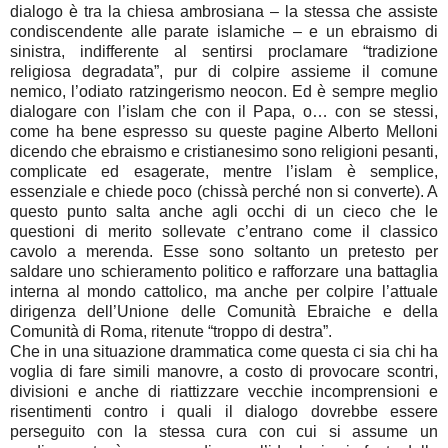
dialogo è tra la chiesa ambrosiana – la stessa che assiste
condiscendente alle parate islamiche – e un ebraismo di
sinistra, indifferente al sentirsi proclamare “tradizione
religiosa degradata”, pur di colpire assieme il comune
nemico, l’odiato ratzingerismo neocon. Ed è sempre meglio
dialogare con l’islam che con il Papa, o… con se stessi,
come ha bene espresso su queste pagine Alberto Melloni
dicendo che ebraismo e cristianesimo sono religioni pesanti,
complicate ed esagerate, mentre l’islam è semplice,
essenziale e chiede poco (chissà perché non si converte). A
questo punto salta anche agli occhi di un cieco che le
questioni di merito sollevate c’entrano come il classico
cavolo a merenda. Esse sono soltanto un pretesto per
saldare uno schieramento politico e rafforzare una battaglia
interna al mondo cattolico, ma anche per colpire l’attuale
dirigenza dell’Unione delle Comunità Ebraiche e della
Comunità di Roma, ritenute “troppo di destra”.
Che in una situazione drammatica come questa ci sia chi ha
voglia di fare simili manovre, a costo di provocare scontri,
divisioni e anche di riattizzare vecchie incomprensioni e
risentimenti contro i quali il dialogo dovrebbe essere
perseguito con la stessa cura con cui si assume un