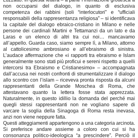
non occuparsi del dialogo, in quanto di esclusiva
competenza dei rabbini (soli “interlocutori” e “ufficiali
responsabili della rappresentanza religiosa” – si identificava
la capitale del dialogo ebraico-cristiano in Milano e nelle
persone dei cardinali Martini e Tettamanzi da un lato e da
Laras e un elenco di altri tra cui noi… mancavamo
all’appello. Guarda caso, siamo sempre lì, a Milano, attorno
al cattolicesimo ambrosiano e all’ebraismo di sinistra.
L’audace affermazione che «i rapporti tra ebraismo e Islam
generalmente sono stati più proficui e sereni rispetto a quelli
intercorsi tra Ebraismo e Cristianesimo» – accompagnata
dall’accusa nei nostri confronti di strumentalizzare il dialogo
allo scontro con l’islam – riceveva pronta risposta da alcuni
rappresentanti della Grande Moschea di Roma, che
attestavano quanto la lettera fosse stata apprezzata.
Naturalmente, in questo idillio la domanda del perché mai
quegli stessi rappresentanti non ne vogliano sapere di
varcare la soglia della Sinagoga di Roma resta inevasa,
anzi non viene neppure fatta.
Questi atteggiamenti appartengono a una categoria arcinota.
Si preferisce andare assieme a coloro con cui si ha
consonanza politico-ideologica “a prescindere”. Perciò il