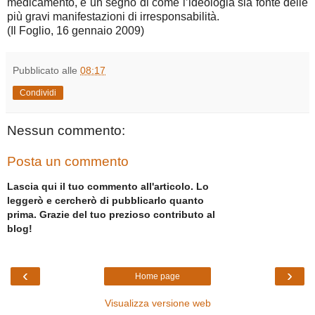
medicamento, è un segno di come l’ideologia sia fonte delle
più gravi manifestazioni di irresponsabilità.
(Il Foglio, 16 gennaio 2009)
Pubblicato alle
08:17
Condividi
Nessun commento:
Posta un commento
Lascia qui il tuo commento all'articolo. Lo
leggerò e cercherò di pubblicarlo quanto
prima. Grazie del tuo prezioso contributo al
blog!
‹
›
Home page
Visualizza versione web