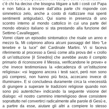
c’è chi ha deciso che bisogna litigare a tutti i costi col Papa
e non fatica a trovare dall’altra parte chi risponde con
simmetrico zelo, anche a costo di riattizzare mai spenti
sentimenti antigiudaici. Qui siamo in presenza di uno
scontro interno al mondo cattolico in cui una parte del
mondo ebraico italiano si sta prestando alla funzione del
Settimo Cavalleggeri.
Vorrei citare un episodio sintomatico che risale un anno e
mezzo fa. Mi colpirono allora alcuni passaggi del libro “Le
tenebre e la luce” del Cardinale Martini. Vi si faceva
riferimento al processo a Gesù come alla prova del « crollo
di un’istituzione [il Sinedrio] che avrebbe avuto il compito
primario di riconoscere il Messia, verificandone le prove» e
che invece testimoniava la «decadenza di un’istituzione
religiosa»: «si leggono ancora i testi sacri, però non sono
più compresi, non hanno più forza, accecano invece di
illuminare». E si concludeva duramente circa la «necessità
di giungere a superare le tradizioni religiose quando non
sono più autentiche» indicando la seguente visione del
dialogo: «il nostro cammino interreligioso deve consistere
soprattutto nel convertirci radicalmente alle parole di Gesù e,
a partire da esse, aiutare gli altri a compiere lo stesso