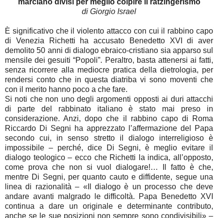
marciano divisi per meglio colpire il ratzingerismo
di Giorgio Israel
È significativo che il violento attacco con cui il rabbino capo
di Venezia Richetti ha accusato Benedetto XVI di aver
demolito 50 anni di dialogo ebraico-cristiano sia apparso sul
mensile dei gesuiti “Popoli”. Peraltro, basta attenersi ai fatti,
senza ricorrere alla mediocre pratica della dietrologia, per
rendersi conto che in questa diatriba vi sono moventi che
con il merito hanno poco a che fare.
Si noti che non uno degli argomenti opposti ai duri attacchi
di parte del rabbinato italiano è stato mai preso in
considerazione. Anzi, dopo che il rabbino capo di Roma
Riccardo Di Segni ha apprezzato l’affermazione del Papa
secondo cui, in senso stretto il dialogo interreligioso è
impossibile – perché, dice Di Segni, è meglio evitare il
dialogo teologico – ecco che Richetti la indica, all’opposto,
come prova che non si vuol dialogare!… Il fatto è che,
mentre Di Segni, per quanto cauto e diffidente, segue una
linea di razionalità – «Il dialogo è un processo che deve
andare avanti malgrado le difficoltà. Papa Benedetto XVI
continua a dare un originale e determinante contributo,
anche se le sue posizioni non sempre sono condivisibili» –