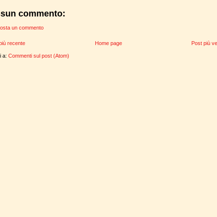
sun commento:
osta un commento
più recente
Home page
Post più v
ti a:
Commenti sul post (Atom)