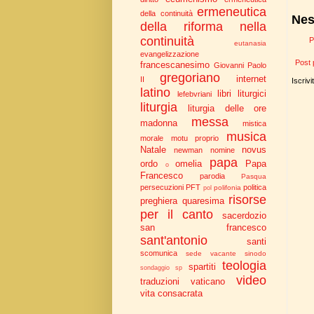
ermeneutica
della continuità
Nes
della riforma nella
continuità
P
eutanasia
evangelizzazione
Post 
francescanesimo
Giovanni Paolo
gregoriano
internet
II
Iscrivi
latino
libri liturgici
lefebvriani
liturgia
liturgia delle ore
messa
madonna
mistica
musica
morale
motu proprio
Natale
novus
newman
nomine
papa
ordo
omelia
Papa
o
Francesco
parodia
Pasqua
persecuzioni
PFT
politica
polifonia
pol
risorse
preghiera
quaresima
per il canto
sacerdozio
san francesco
sant'antonio
santi
scomunica
sede vacante
sinodo
teologia
spartiti
sondaggio
sp
video
traduzioni
vaticano
vita consacrata