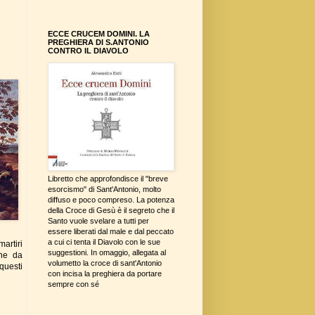
ECCE CRUCEM DOMINI. LA
PREGHIERA DI S.ANTONIO
CONTRO IL DIAVOLO
Libretto che approfondisce il "breve
esorcismo" di Sant'Antonio, molto
diffuso e poco compreso. La potenza
della Croce di Gesù è il segreto che il
Santo vuole svelare a tutti per
essere liberati dal male e dal peccato
a cui ci tenta il Diavolo con le sue
artiri
suggestioni. In omaggio, allegata al
one da
volumetto la croce di sant'Antonio
questi
con incisa la preghiera da portare
sempre con sé