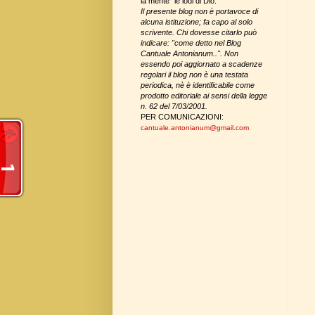
la mente" le lodi di Dio.
Il presente blog non è portavoce di
alcuna istituzione; fa capo al solo
scrivente. Chi dovesse citarlo può
indicare: "come detto nel Blog
Cantuale Antonianum..". Non
essendo poi aggiornato a scadenze
regolari il blog non è una testata
periodica, nè è identificabile come
prodotto editoriale
ai sensi della legge
n. 62 del 7/03/2001
.
PER COMUNICAZIONI:
cantuale.antonianum
@
gmail.com