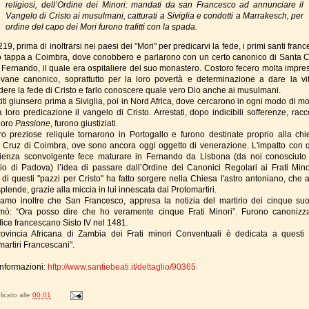
religiosi, dell’Ordine dei Minori: mandati da san Francesco ad annunciare il
Vangelo di Cristo ai musulmani, catturati a Siviglia e condotti a Marrakesch, per
ordine del capo dei Mori furono trafitti con la spada.
19, prima di inoltrarsi nei paesi dei "Mori" per predicarvi la fede, i primi santi fran
o tappa a Coimbra, dove conobbero e parlarono con un certo canonico di Santa C
Fernando, il quale era ospitaliere del suo monastero. Costoro fecero molta impre
ovane canonico, soprattutto per la loro povertà e determinazione a dare la vi
ndere la fede di Cristo e farlo conoscere quale vero Dio anche ai musulmani.
iti giunsero prima a Siviglia, poi in Nord Africa, dove cercarono in ogni modo di mo
 loro predicazione il vangelo di Cristo. Arrestati, dopo indicibili sofferenze, racc
 loro
Passione
, furono giustiziati.
ro preziose reliquie tornarono in Portogallo e furono destinate proprio alla chi
 Cruz di Coimbra, ove sono ancora oggi oggetto di venerazione. L'impatto con 
ienza sconvolgente fece maturare in Fernando da Lisbona (da noi conosciut
io di Padova) l’idea di passare dall’Ordine dei Canonici Regolari ai Frati Mino
 di questi "pazzi per Cristo" ha fatto sorgere nella Chiesa l'astro antoniano, che 
plende, grazie alla miccia in lui innescata dai Protomartiri.
amo inoltre che San Francesco, appresa la notizia del martirio dei cinque suoi 
mò: “Ora posso dire che ho veramente cinque Frati Minori”. Furono canonizza
fice francescano Sisto IV nel 1481.
ovincia Africana di Zambia dei Frati minori Conventuali è dedicata a questi 
martiri Francescani".
informazioni:
http://www.santiebeati.it/dettaglio/90365
icato alle
00:01