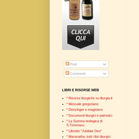
Post
Commenti
LIBRI E RISORSE WEB
* Risorse liturgiche su liturgia.it
* Messale gregoriano
* Denzinger e magistero
* Documenti liturgici e patristici
* La Summa teologica di
S.Tommaso
* Libretto "Jubilate Deo"
* Maranatha, tutti i libri liturgici