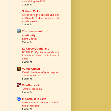
male (14 aprile 2006)
2 anni fa
Settimo Cielo
C’è un libro che da solo vale più
del Sinodo. È di un vescovo, ed
è sulla castità
2 anni fa
The hermeneutic of
continuity
Saint Gabriel
3 anni fa
La Croce Quotidiano
BRASILE - Ogni attacco alla vita
è anche un attacco allo Stato di
diritto
3 anni fa
Vultus Christi
Certain brethren of good repute
and holy life (XXI)
6 anni fa
VinoNuovo.it
- Amore con le ali
6 anni fa
In Caelo et in Terra
Luxembourg in an international
sea of red hats
6 anni fa