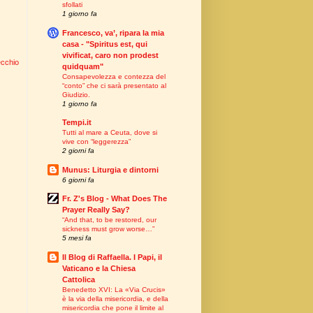
sfollati
1 giorno fa
Francesco, va’, ripara la mia
casa - "Spiritus est, qui
vivificat, caro non prodest
ecchio
quidquam"
Consapevolezza e contezza del
“conto” che ci sarà presentato al
Giudizio.
1 giorno fa
Tempi.it
Tutti al mare a Ceuta, dove si
vive con “leggerezza”
2 giorni fa
Munus: Liturgia e dintorni
6 giorni fa
Fr. Z's Blog - What Does The
Prayer Really Say?
“And that, to be restored, our
sickness must grow worse…”
5 mesi fa
Il Blog di Raffaella. I Papi, il
Vaticano e la Chiesa
Cattolica
Benedetto XVI: La «Via Crucis»
è la via della misericordia, e della
misericordia che pone il limite al