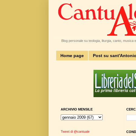
Blog personale su teologia, liturgia, canto, musica e 
Home page
Post su sant'Antoni
ARCHIVIO MENSILE
CERC
Tweet di @cantuale
CONDI