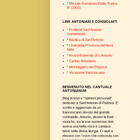
* Missale Romanum Editio Typica
III (2002)
LINK ANTONIANI E CONSIGLIATI
* Profilo di Sant'Antonio
(santiebeati)
* Basilica di Sant'Antonio
* I frati della Provincia del Nord
Italia
* Arciconfraternita di s.Antonio
* Caritas Antoniana
* Messaggero dei Ragazzi
* Vocazione francescana
BENVENUTO NEL CANTUALE
ANTONIANUM
Blog di testi e "opinioni personali"
dedicato a Sant'Antonio di Padova. E'
scritto e aggiornato da un
francescano devoto del grande
confratello. Antonio, dicono le fonti
storiche, tra le sue numerose doti,
aveva una bella voce e cantava
bene nella divina liturgia. Ci aiuti a
elevare con "voce che concorda con