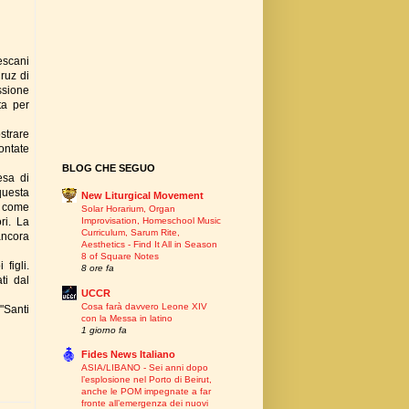
cescani
ruz di
ssione
ta per
strare
ontate
BLOG CHE SEGUO
esa di
questa
New Liturgical Movement
o come
Solar Horarium, Organ
Improvisation, Homeschool Music
ri. La
Curriculum, Sarum Rite,
ancora
Aesthetics - Find It All in Season
8 of Square Notes
figli.
8 ore fa
ti dal
UCCR
Cosa farà davvero Leone XIV
"Santi
con la Messa in latino
1 giorno fa
Fides News Italiano
ASIA/LIBANO - Sei anni dopo
l’esplosione nel Porto di Beirut,
anche le POM impegnate a far
fronte all’emergenza dei nuovi