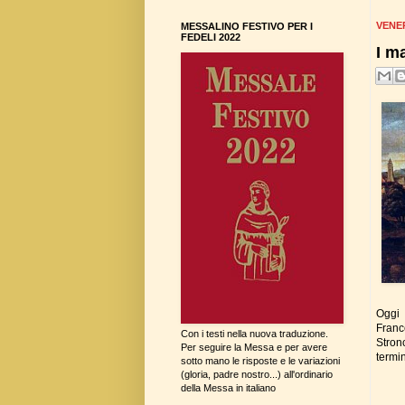
VENER
MESSALINO FESTIVO PER I
FEDELI 2022
I m
Oggi 
Franc
Con i testi nella nuova traduzione.
Stron
Per seguire la Messa e per avere
termin
sotto mano le risposte e le variazioni
(gloria, padre nostro...) all'ordinario
della Messa in italiano