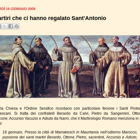
DÌ 16 GENNAIO 2009
artiri che ci hanno regalato Sant'Antonio
la Chiesa e l'Ordine Serafico ricordano con particolare fervore i Santi Protom
escani. Si tratta dei confratelli Berardo da Calvi, Pietro da Sangemini, Ott
cone, Accursio Vacuzio e Adiuto da Narni, che il Martirologio Romano menziona in 
i:
16 gennaio, Presso la città di Marrakesch in Mauritania nell’odierno Marocco,
passione dei santi martiri Berardo, Ottone, Pietro, sacerdoti, Accorsio e Adiuto,