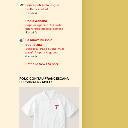
Senza peli sulla lingua
Un Papa eretico?
7 anni fa
RadioVaticana
Papa ai ragazzi di AC: siate
buoni fotografi delle periferie
8 anni fa
La nuova bussola
quotidiana
Strepiti sul Papa buono: vuoi
pace? Prepara la guerra
8 anni fa
Catholic News Service
POLO CON TAU FRANCESCANA
PERSONALIZZABILE: