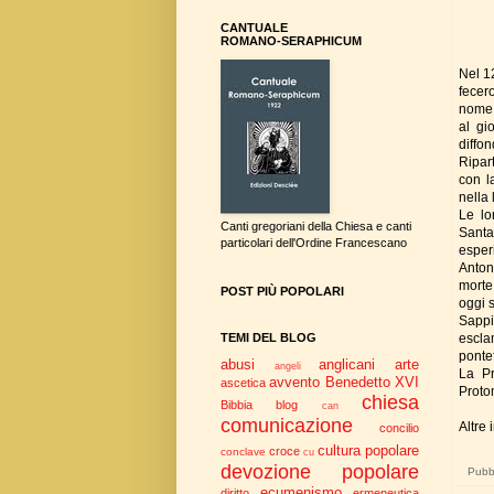
CANTUALE
ROMANO-SERAPHICUM
Nel 12
fecer
nome 
al gi
diffo
Ripart
con la
nella
Le lo
Canti gregoriani della Chiesa e canti
Santa
particolari dell'Ordine Francescano
esper
Anton
morte
POST PIÙ POPOLARI
oggi s
Sappi
TEMI DEL BLOG
escla
ponte
abusi
anglicani
arte
angeli
La Pr
avvento
Benedetto XVI
ascetica
Proto
chiesa
Bibbia
blog
can
comunicazione
Altre 
concilio
cultura popolare
croce
conclave
cu
devozione popolare
Pubbl
ecumenismo
diritto
ermeneutica