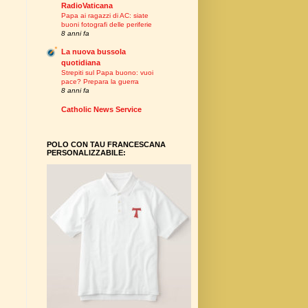
RadioVaticana
Papa ai ragazzi di AC: siate
buoni fotografi delle periferie
8 anni fa
La nuova bussola
quotidiana
Strepiti sul Papa buono: vuoi
pace? Prepara la guerra
8 anni fa
Catholic News Service
POLO CON TAU FRANCESCANA
PERSONALIZZABILE: