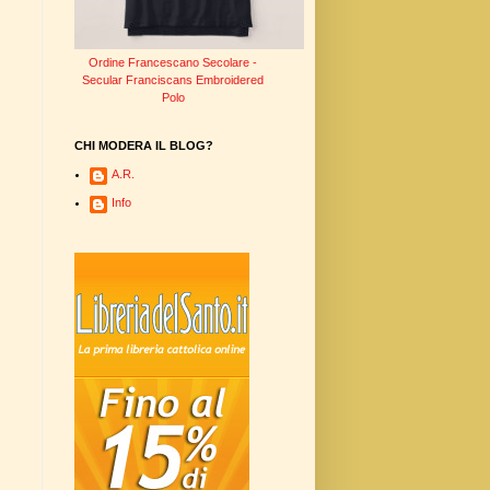
Ordine Francescano Secolare -
Secular Franciscans Embroidered
Polo
CHI MODERA IL BLOG?
A.R.
Info