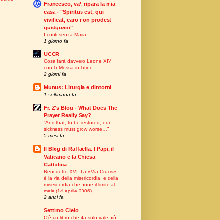
Francesco, va’, ripara la mia
casa - "Spiritus est, qui
vivificat, caro non prodest
quidquam"
I conti senza Maria…
1 giorno fa
UCCR
Cosa farà davvero Leone XIV
con la Messa in latino
2 giorni fa
Munus: Liturgia e dintorni
1 settimana fa
Fr. Z's Blog - What Does The
Prayer Really Say?
“And that, to be restored, our
sickness must grow worse…”
5 mesi fa
Il Blog di Raffaella. I Papi, il
Vaticano e la Chiesa
Cattolica
Benedetto XVI: La «Via Crucis»
è la via della misericordia, e della
misericordia che pone il limite al
male (14 aprile 2006)
2 anni fa
Settimo Cielo
C’è un libro che da solo vale più