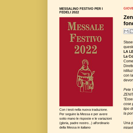
GIOVE
MESSALINO FESTIVO PER I
FEDELI 2022
Zen
fon
Stase
quest
LA L
La Co
Come 
Diret
istitu
con la
devon
Pete V
ZENIT
"Esse
cose 
tipo d
Con i testi nella nuova traduzione.
la por
Per seguire la Messa e per avere
sotto mano le risposte e le variazioni
Una pr
(gloria, padre nostro...) all'ordinario
miser
della Messa in italiano