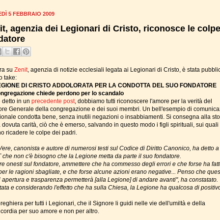
DÌ 5 FEBBRAIO 2009
it, agenzia dei Legionari di Cristo, riconosce le colpe
datore
ra su
Zenit
, agenzia di notizie ecclesiali legata ai Legionari di Cristo, è stata pubbli
o take:
EGIONE DI CRISTO ADDOLORATA PER LA CONDOTTA DEL SUO FONDATORE
ngregazione chiede perdono per lo scandalo
detto in un
precedente post
, dobbiamo tutti riconoscere l'amore per la verità del
tore Generale della congregazione e dei suoi membri. Un bell'esempio di comunic
zionale condotta bene, senza inutili negazioni o insabbiamenti. Si consegna alla sto
 dovuta carità, ciò che è emerso, salvando in questo modo i figli spirituali, sui qual
o ricadere le colpe dei padri.
ere, canonista e autore di numerosi testi sul Codice di Diritto Canonico, ha detto a
 che non c'è bisogno che la Legione metta da parte il suo fondatore.
re onesti sul fondatore, ammettere che ha commesso degli errori e che forse ha fat
per le ragioni sbagliate, e che forse alcune azioni erano negative... Penso che que
i apertura e trasparenza permetterà [alla Legione] di andare avanti", ha constatato. 
tata e considerando l'effetto che ha sulla Chiesa, la Legione ha qualcosa di positivo
eghiera per tutti i Legionari, che il Signore li guidi nelle vie dell'umiltà e della
icordia per suo amore e non per altro.