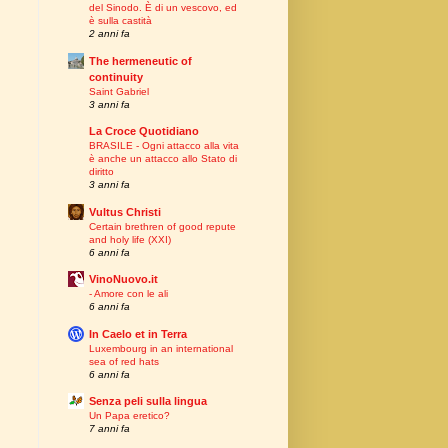
del Sinodo. È di un vescovo, ed
è sulla castità
2 anni fa
The hermeneutic of
continuity
Saint Gabriel
3 anni fa
La Croce Quotidiano
BRASILE - Ogni attacco alla vita
è anche un attacco allo Stato di
diritto
3 anni fa
Vultus Christi
Certain brethren of good repute
and holy life (XXI)
6 anni fa
VinoNuovo.it
- Amore con le ali
6 anni fa
In Caelo et in Terra
Luxembourg in an international
sea of red hats
6 anni fa
Senza peli sulla lingua
Un Papa eretico?
7 anni fa