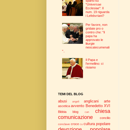
sparsi su
"Universae
Ecclesiae": Il
num. 19 riguarda
i Lefebvriani?
Per favore, non
gridate pro o
contro che: "il
papa ha
approvato le
liturgie
neocatecumenali
"..
Il Papa e
l'ermellino: ci
risiamo
TEMI DEL BLOG
abusi
anglicani
arte
angeli
avvento
Benedetto XVI
ascetica
chiesa
Bibbia
blog
can
comunicazione
concilio
cultura popolare
croce
conclave
cu
devozione popolare