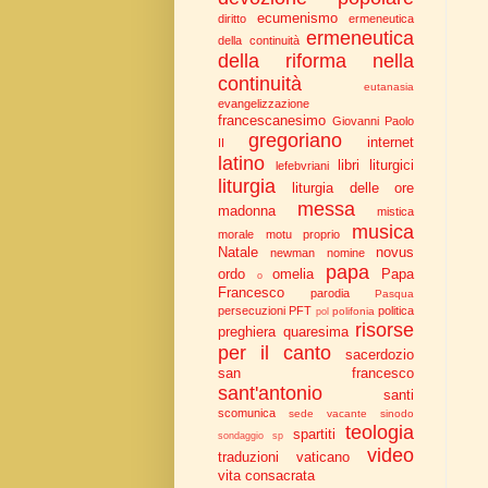
ecumenismo
diritto
ermeneutica
ermeneutica
della continuità
della riforma nella
continuità
eutanasia
evangelizzazione
francescanesimo
Giovanni Paolo
gregoriano
internet
II
latino
libri liturgici
lefebvriani
liturgia
liturgia delle ore
messa
madonna
mistica
musica
morale
motu proprio
Natale
novus
newman
nomine
papa
ordo
omelia
Papa
o
Francesco
parodia
Pasqua
persecuzioni
PFT
politica
polifonia
pol
risorse
preghiera
quaresima
per il canto
sacerdozio
san francesco
sant'antonio
santi
scomunica
sede vacante
sinodo
teologia
spartiti
sondaggio
sp
video
traduzioni
vaticano
vita consacrata