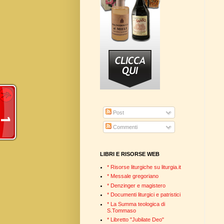
Post
Commenti
LIBRI E RISORSE WEB
* Risorse liturgiche su liturgia.it
* Messale gregoriano
* Denzinger e magistero
* Documenti liturgici e patristici
* La Summa teologica di
S.Tommaso
* Libretto "Jubilate Deo"