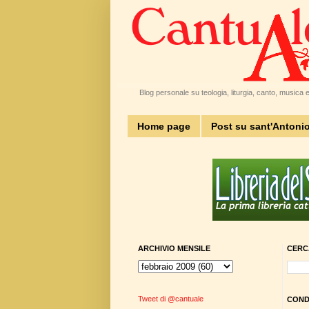
Blog personale su teologia, liturgia, canto, musica e 
Home page
Post su sant'Antoni
ARCHIVIO MENSILE
CERC
Tweet di @cantuale
CONDI