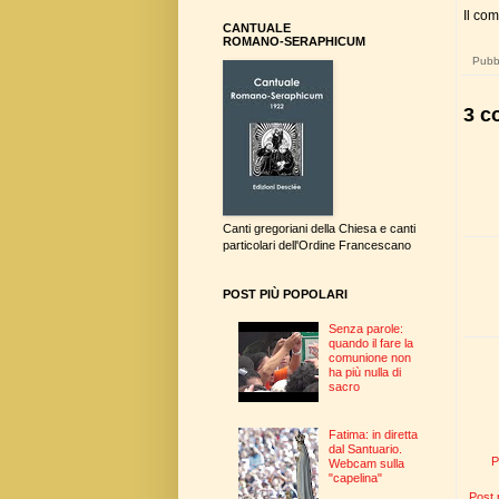
Il com
CANTUALE
ROMANO-SERAPHICUM
Pubbl
3 c
Canti gregoriani della Chiesa e canti
particolari dell'Ordine Francescano
POST PIÙ POPOLARI
Senza parole:
quando il fare la
comunione non
ha più nulla di
sacro
Fatima: in diretta
dal Santuario.
P
Webcam sulla
"capelina"
Post 