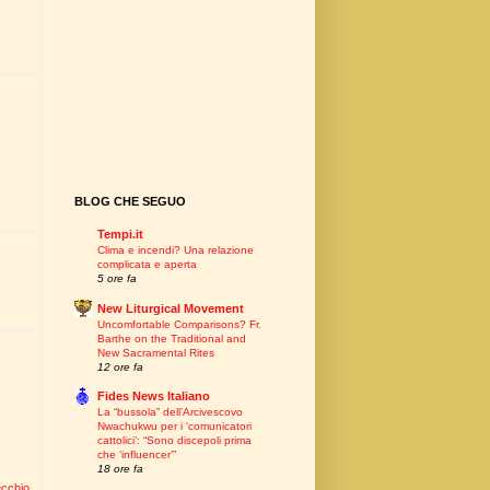
BLOG CHE SEGUO
Tempi.it
Clima e incendi? Una relazione
complicata e aperta
5 ore fa
New Liturgical Movement
Uncomfortable Comparisons? Fr.
Barthe on the Traditional and
New Sacramental Rites
12 ore fa
Fides News Italiano
La “bussola” dell’Arcivescovo
Nwachukwu per i ‘comunicatori
cattolici’: “Sono discepoli prima
che ‘influencer’”
18 ore fa
ecchio