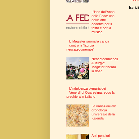
Iscrivi
L'inno dell'Anno
della Fede: una
delusione
cocente per il
testo e per la
musica
E Magister suona la carica
contro la "liturgia
neocatecumenale"
Neocatecumenali
& liturgie:
Magister rincara
la dose
L'indulgenza plenaria dei
Venerdì di Quaresima: ecco la
preghiera in italiano
Le variazioni alla
cronologia
universale della
Kalenda.
Altri pensieri