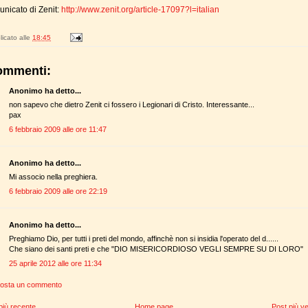
unicato di Zenit:
http://www.zenit.org/article-17097?l=italian
icato alle
18:45
ommenti:
Anonimo ha detto...
non sapevo che dietro Zenit ci fossero i Legionari di Cristo. Interessante...
pax
6 febbraio 2009 alle ore 11:47
Anonimo ha detto...
Mi associo nella preghiera.
6 febbraio 2009 alle ore 22:19
Anonimo ha detto...
Preghiamo Dio, per tutti i preti del mondo, affinchè non si insidia l'operato del d......
Che siano dei santi preti e che "DIO MISERICORDIOSO VEGLI SEMPRE SU DI LORO"
25 aprile 2012 alle ore 11:34
osta un commento
più recente
Home page
Post più v