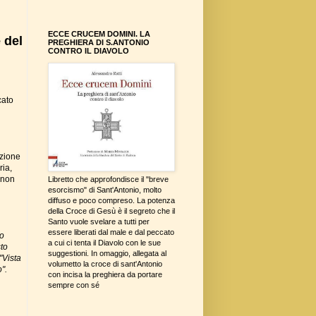
ECCE CRUCEM DOMINI. LA
 del
PREGHIERA DI S.ANTONIO
CONTRO IL DIAVOLO
cato
azione
ria,
i non
Libretto che approfondisce il "breve
esorcismo" di Sant'Antonio, molto
diffuso e poco compreso. La potenza
della Croce di Gesù è il segreto che il
Santo vuole svelare a tutti per
essere liberati dal male e dal peccato
to
a cui ci tenta il Diavolo con le sue
sto
suggestioni. In omaggio, allegata al
"Vista
volumetto la croce di sant'Antonio
".
con incisa la preghiera da portare
sempre con sé