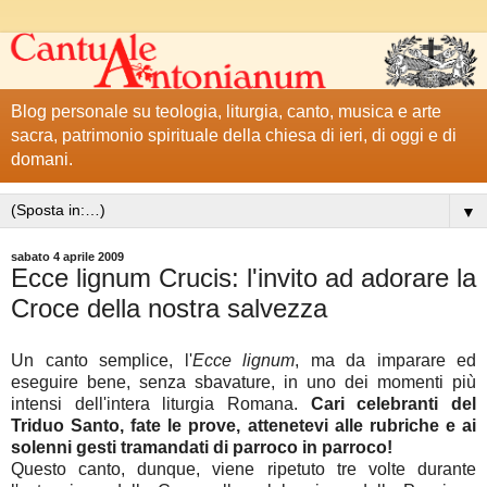
Blog personale su teologia, liturgia, canto, musica e arte
sacra, patrimonio spirituale della chiesa di ieri, di oggi e di
domani.
▼
sabato 4 aprile 2009
Ecce lignum Crucis: l'invito ad adorare la
Croce della nostra salvezza
Un canto semplice, l'
Ecce lignum
, ma da imparare ed
eseguire bene, senza sbavature, in uno dei momenti più
intensi dell'intera liturgia Romana.
Cari celebranti del
Triduo Santo, fate le prove, attenetevi alle rubriche e ai
solenni gesti tramandati di parroco in parroco!
Questo canto, dunque, viene ripetuto tre volte durante