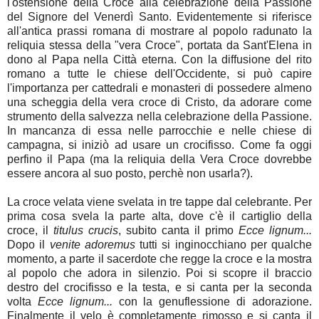
l'ostensione della Croce alla celebrazione della Passione
del Signore del Venerdì Santo. Evidentemente si riferisce
all'antica prassi romana di mostrare al popolo radunato la
reliquia stessa della "vera Croce", portata da Sant'Elena in
dono al Papa nella Città eterna. Con la diffusione del rito
romano a tutte le chiese dell'Occidente, si può capire
l'importanza per cattedrali e monasteri di possedere almeno
una scheggia della vera croce di Cristo, da adorare come
strumento della salvezza nella celebrazione della Passione.
In mancanza di essa nelle parrocchie e nelle chiese di
campagna, si iniziò ad usare un crocifisso. Come fa oggi
perfino il Papa (ma la reliquia della Vera Croce dovrebbe
essere ancora al suo posto, perchè non usarla?).
La croce velata viene svelata in tre tappe dal celebrante. Per
prima cosa svela la parte alta, dove c'è il cartiglio della
croce, il
titulus crucis
, subito canta il primo
Ecce lignum...
Dopo il
venite adoremus
tutti si inginocchiano per qualche
momento, a parte il sacerdote che regge la croce e la mostra
al popolo che adora in silenzio.
Poi si scopre il braccio
destro del crocifisso e la testa, e si canta per la seconda
volta
Ecce lignum...
con la genuflessione di adorazione.
Finalmente il velo è completamente rimosso e si canta il