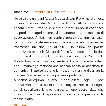
Anonimo
10 ottobre 2009 alle ore 00:31
Ho assistito tre anni fa alla Messa di san Pio V, nella chiesa
di san Gregorio dei Muratori a Roma. Allora non c'era
ancora il Motu Proprio, e si era guardati un po' in cagnesco
dai preti se magari accennavi lontanamente a questo tipo di
celebrazione. Andai: non sentivo messa da anni ormai,...
beh non sono state emozioni: quel canone silenzioso mi ha
trasmesso un che, un di più... Da allora ho potuto
apprezzare anche la Messa di Paolo VI... segno che le due
forme rituali non si escludono. Cosa voglio dire? Che quella
Messa trasmette qualcosa, sei tu e Dio e i circumstantes:
non il monologo melasso che spesso capita di ascoltare la
domenica. E capisci perchè le messe non erano disertate la
mattina. Magari mi farebbe piacere riparlarne!
A scanso di equivoci: avevo 27 anni allora... oggi 30: non
potevo vantarmi di essere un nostalgico. Non c'è bisogno
poi di specificare le due lauree, almeno spero, dato che
qualcuno accusa di ignoranza coloro che apprezzano la
messa piana.
Rispondi