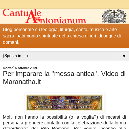
Blog personale su teologia, liturgia, canto, musica e arte
sacra, patrimonio spirituale della chiesa di ieri, di oggi e di
domani.
▼
martedì 6 ottobre 2009
Per imparare la "messa antica". Video di
Maranatha.it
Molti non hanno la possibilità (o la voglia?) di recarsi di
persona a prendere contatto con la celebrazione della forma
straordinaria del Rito Romano. Per venire incontro alle