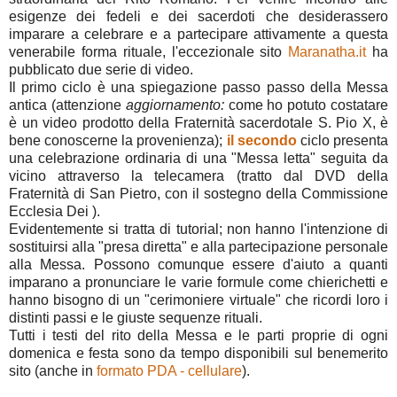
esigenze dei fedeli e dei sacerdoti che desiderassero
imparare a celebrare e a partecipare attivamente a questa
venerabile forma rituale, l'eccezionale sito
Maranatha.it
ha
pubblicato due serie di video.
Il primo ciclo è una spiegazione passo passo della Messa
antica (attenzione
aggiornamento:
come ho potuto costatare
è un video prodotto della Fraternità sacerdotale S. Pio X, è
bene conoscerne la provenienza);
il secondo
ciclo presenta
una celebrazione ordinaria di una "Messa letta" seguita da
vicino attraverso la telecamera (tratto dal DVD della
Fraternità di San Pietro, con il sostegno della Commissione
Ecclesia Dei ).
Evidentemente si tratta di tutorial; non hanno l'intenzione di
sostituirsi alla "presa diretta" e alla partecipazione personale
alla Messa. Possono comunque essere d'aiuto a quanti
imparano a pronunciare le varie formule come chierichetti e
hanno bisogno di un "cerimoniere virtuale" che ricordi loro i
distinti passi e le giuste sequenze rituali.
Tutti i testi del rito della Messa e le parti proprie di ogni
domenica e festa sono da tempo disponibili sul benemerito
sito (anche in
formato PDA - cellulare
).