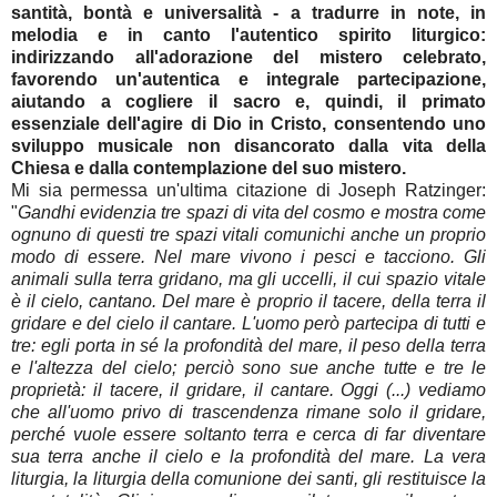
santità, bontà e universalità - a tradurre in note, in
melodia e in canto l'autentico spirito liturgico:
indirizzando all'adorazione del mistero celebrato,
favorendo un'autentica e integrale partecipazione,
aiutando a cogliere il sacro e, quindi, il primato
essenziale dell'agire di Dio in Cristo, consentendo uno
sviluppo musicale non disancorato dalla vita della
Chiesa e dalla contemplazione del suo mistero.
Mi sia permessa un'ultima citazione di Joseph Ratzinger:
"
Gandhi evidenzia tre spazi di vita del cosmo e mostra come
ognuno di questi tre spazi vitali comunichi anche un proprio
modo di essere. Nel mare vivono i pesci e tacciono. Gli
animali sulla terra gridano, ma gli uccelli, il cui spazio vitale
è il cielo, cantano. Del mare è proprio il tacere, della terra il
gridare e del cielo il cantare. L'uomo però partecipa di tutti e
tre: egli porta in sé la profondità del mare, il peso della terra
e l'altezza del cielo; perciò sono sue anche tutte e tre le
proprietà: il tacere, il gridare, il cantare. Oggi (...) vediamo
che all'uomo privo di trascendenza rimane solo il gridare,
perché vuole essere soltanto terra e cerca di far diventare
sua terra anche il cielo e la profondità del mare. La vera
liturgia, la liturgia della comunione dei santi, gli restituisce la