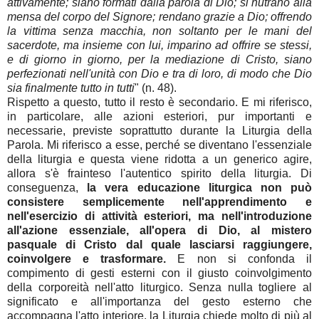
attivamente; siano formati dalla parola di Dio; si nutrano alla
mensa del corpo del Signore; rendano grazie a Dio; offrendo
la vittima senza macchia, non soltanto per le mani del
sacerdote, ma insieme con lui, imparino ad offrire se stessi,
e di giorno in giorno, per la mediazione di Cristo, siano
perfezionati nell'unità con Dio e tra di loro, di modo che Dio
sia finalmente tutto in tutti
" (n. 48).
Rispetto a questo, tutto il resto è secondario. E mi riferisco,
in particolare, alle azioni esteriori, pur importanti e
necessarie, previste soprattutto durante la Liturgia della
Parola. Mi riferisco a esse, perché se diventano l'essenziale
della liturgia e questa viene ridotta a un generico agire,
allora s'è frainteso l'autentico spirito della liturgia. Di
conseguenza,
la vera educazione liturgica non può
consistere semplicemente nell'apprendimento e
nell'esercizio di attività esteriori, ma nell'introduzione
all'azione essenziale, all'opera di Dio, al mistero
pasquale di Cristo dal quale lasciarsi raggiungere,
coinvolgere e trasformare.
E non si confonda il
compimento di gesti esterni con il giusto coinvolgimento
della corporeità nell'atto liturgico. Senza nulla togliere al
significato e all'importanza del gesto esterno che
accompagna l'atto interiore, la Liturgia chiede molto di più al