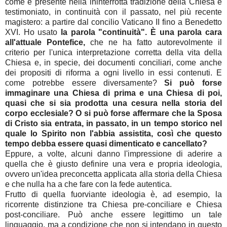
come è presente nella ininterrotta tradizione della Chiesa e
testimoniato, in continuità con il passato, nel più recente
magistero: a partire dal concilio Vaticano II fino a Benedetto
XVI. Ho usato
la parola "continuità". È una parola cara
all'attuale Pontefice,
che ne ha fatto autorevolmente il
criterio per l'unica interpretazione corretta della vita della
Chiesa e, in specie, dei documenti conciliari, come anche
dei propositi di riforma a ogni livello in essi contenuti. E
come potrebbe essere diversamente?
Si può forse
immaginare una Chiesa di prima e una Chiesa di poi,
quasi che si sia prodotta una cesura nella storia del
corpo ecclesiale? O si può forse affermare che la Sposa
di Cristo sia entrata, in passato, in un tempo storico nel
quale lo Spirito non l'abbia assistita, così che questo
tempo debba essere quasi dimenticato e cancellato?
Eppure, a volte, alcuni danno l'impressione di aderire a
quella che è giusto definire una vera e propria ideologia,
ovvero un'idea preconcetta applicata alla storia della Chiesa
e che nulla ha a che fare con la fede autentica.
Frutto di quella fuorviante ideologia è, ad esempio, la
ricorrente distinzione tra Chiesa pre-conciliare e Chiesa
post-conciliare. Può anche essere legittimo un tale
linguaggio, ma a condizione che non si intendano in questo