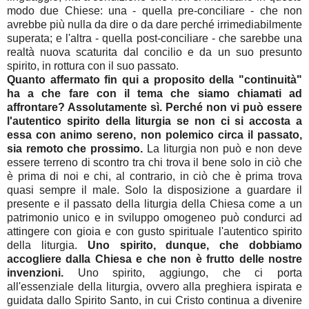
modo due Chiese: una - quella pre-conciliare - che non
avrebbe più nulla da dire o da dare perché irrimediabilmente
superata; e l'altra - quella post-conciliare - che sarebbe una
realtà nuova scaturita dal concilio e da un suo presunto
spirito, in rottura con il suo passato.
Quanto affermato fin qui a proposito della "continuità"
ha a che fare con il tema che siamo chiamati ad
affrontare? Assolutamente sì. Perché non vi può essere
l'autentico spirito della liturgia se non ci si accosta a
essa con animo sereno, non polemico circa il passato,
sia remoto che prossimo.
La liturgia non può e non deve
essere terreno di scontro tra chi trova il bene solo in ciò che
è prima di noi e chi, al contrario, in ciò che è prima trova
quasi sempre il male. Solo la disposizione a guardare il
presente e il passato della liturgia della Chiesa come a un
patrimonio unico e in sviluppo omogeneo può condurci ad
attingere con gioia e con gusto spirituale l'autentico spirito
della liturgia.
Uno spirito, dunque, che dobbiamo
accogliere dalla Chiesa e che non è frutto delle nostre
invenzioni.
Uno spirito, aggiungo, che ci porta
all'essenziale della liturgia, ovvero alla preghiera ispirata e
guidata dallo Spirito Santo, in cui Cristo continua a divenire