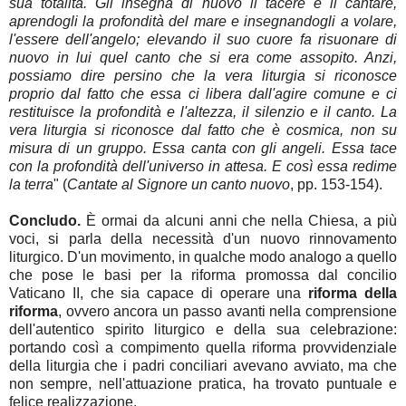
sua totalità. Gli insegna di nuovo il tacere e il cantare,
aprendogli la profondità del mare e insegnandogli a volare,
l'essere dell'angelo; elevando il suo cuore fa risuonare di
nuovo in lui quel canto che si era come assopito. Anzi,
possiamo dire persino che la vera liturgia si riconosce
proprio dal fatto che essa ci libera dall'agire comune e ci
restituisce la profondità e l'altezza, il silenzio e il canto. La
vera liturgia si riconosce dal fatto che è cosmica, non su
misura di un gruppo. Essa canta con gli angeli. Essa tace
con la profondità dell'universo in attesa. E così essa redime
la terra
" (
Cantate al Signore un canto nuovo
, pp. 153-154).
Concludo.
È ormai da alcuni anni che nella Chiesa, a più
voci, si parla della necessità d'un nuovo rinnovamento
liturgico. D'un movimento, in qualche modo analogo a quello
che pose le basi per la riforma promossa dal concilio
Vaticano II, che sia capace di operare una
riforma della
riforma
, ovvero ancora un passo avanti nella comprensione
dell'autentico spirito liturgico e della sua celebrazione:
portando così a compimento quella riforma provvidenziale
della liturgia che i padri conciliari avevano avviato, ma che
non sempre, nell'attuazione pratica, ha trovato puntuale e
felice realizzazione.