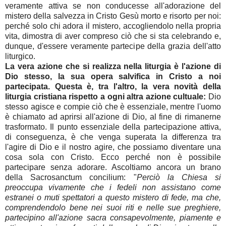
veramente attiva se non conducesse all'adorazione del
mistero della salvezza in Cristo Gesù morto e risorto per noi:
perché solo chi adora il mistero, accogliendolo nella propria
vita, dimostra di aver compreso ciò che si sta celebrando e,
dunque, d'essere veramente partecipe della grazia dell'atto
liturgico.
La vera azione che si realizza nella liturgia è l'azione di
Dio stesso, la sua opera salvifica in Cristo a noi
partecipata. Questa è, tra l'altro, la vera novità della
liturgia cristiana rispetto a ogni altra azione cultuale:
Dio
stesso agisce e compie ciò che è essenziale, mentre l'uomo
è chiamato ad aprirsi all'azione di Dio, al fine di rimanerne
trasformato. Il punto essenziale della partecipazione attiva,
di conseguenza, è che venga superata la differenza tra
l'agire di Dio e il nostro agire, che possiamo diventare una
cosa sola con Cristo. Ecco perché non è possibile
partecipare senza adorare. Ascoltiamo ancora un brano
della Sacrosanctum concilium: "
Perciò la Chiesa si
preoccupa vivamente che i fedeli non assistano come
estranei o muti spettatori a questo mistero di fede, ma che,
comprendendolo bene nei suoi riti e nelle sue preghiere,
partecipino all'azione sacra consapevolmente, piamente e