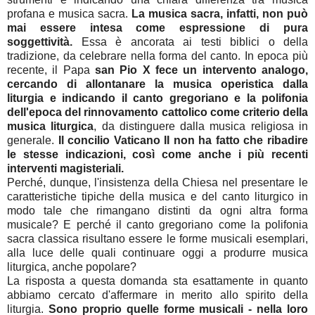
profana e musica sacra.
La musica sacra, infatti, non può
mai essere intesa come espressione di pura
soggettività.
Essa è ancorata ai testi biblici o della
tradizione, da celebrare nella forma del canto. In epoca più
recente, il Papa
san Pio X fece un intervento analogo,
cercando di allontanare la musica operistica dalla
liturgia e indicando il canto gregoriano e la polifonia
dell'epoca del rinnovamento cattolico come criterio della
musica liturgica
, da distinguere dalla musica religiosa in
generale.
Il concilio Vaticano II non ha fatto che ribadire
le stesse indicazioni, così come anche i più recenti
interventi magisteriali.
Perché, dunque, l'insistenza della Chiesa nel presentare le
caratteristiche tipiche della musica e del canto liturgico in
modo tale che rimangano distinti da ogni altra forma
musicale? E perché il canto gregoriano come la polifonia
sacra classica risultano essere le forme musicali esemplari,
alla luce delle quali continuare oggi a produrre musica
liturgica, anche popolare?
La risposta a questa domanda sta esattamente in quanto
abbiamo cercato d'affermare in merito allo spirito della
liturgia.
Sono proprio quelle forme musicali - nella loro