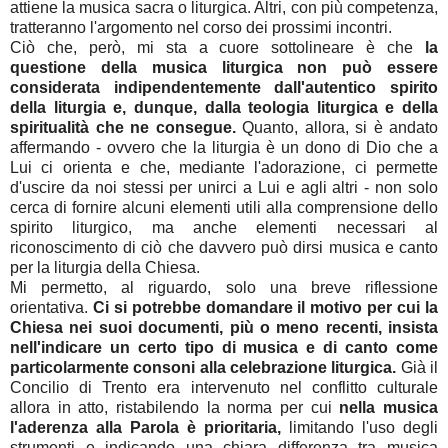
attiene la musica sacra o liturgica. Altri, con più competenza,
tratteranno l'argomento nel corso dei prossimi incontri.
Ciò che, però, mi sta a cuore sottolineare è che
la
questione della musica liturgica non può essere
considerata indipendentemente dall'autentico spirito
della liturgia e, dunque, dalla teologia liturgica e della
spiritualità che ne consegue.
Quanto, allora, si è andato
affermando - ovvero che la liturgia è un dono di Dio che a
Lui ci orienta e che, mediante l'adorazione, ci permette
d'uscire da noi stessi per unirci a Lui e agli altri - non solo
cerca di fornire alcuni elementi utili alla comprensione dello
spirito liturgico, ma anche elementi necessari al
riconoscimento di ciò che davvero può dirsi musica e canto
per la liturgia della Chiesa.
Mi permetto, al riguardo, solo una breve riflessione
orientativa.
Ci si potrebbe domandare il motivo per cui la
Chiesa nei suoi documenti, più o meno recenti, insista
nell'indicare un certo tipo di musica e di canto come
particolarmente consoni alla celebrazione liturgica.
Già il
Concilio di Trento era intervenuto nel conflitto culturale
allora in atto, ristabilendo la norma per cui
nella musica
l'aderenza alla Parola è prioritaria,
limitando l'uso degli
strumenti e indicando una chiara differenza tra musica