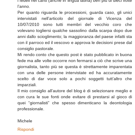
i fedeli nei canti (anche in lingua latina) ben più di dieci volte
l’anno.
Per quanto riguarda le processioni, guarda caso, gli unici
intervistati nell’articolo del giornale di Vicenza del
10/07/2010 sono tutti membri del vecchio coro che
volevano togliersi qualche sassolino dalla scarpa dopo due
anni dallo scioglimento; la maggioranza del paese infatti sta
con il parroco ed il vescovo e approva le decisioni prese dal
consiglio pastorale.
Mi rendo conto che questo post è stato pubblicato in buona
fede ma alle volte occorre non fermarsi a ciò che scrive una
giornalista, tanto più se questa è strettamente imparentata
con una delle persone intervistate ed ha accuratamente
scelto di dar voce solo a pochi soggetti tutt’altro che
imparziali.
Il mio consiglio all’autore del blog è di selezionare meglio e
con cura le sue fonti onde evitare di prestarsi al gioco di
quei “giornalisti” che spesso dimenticano la deontologia
professionale.
Michele
Rispondi