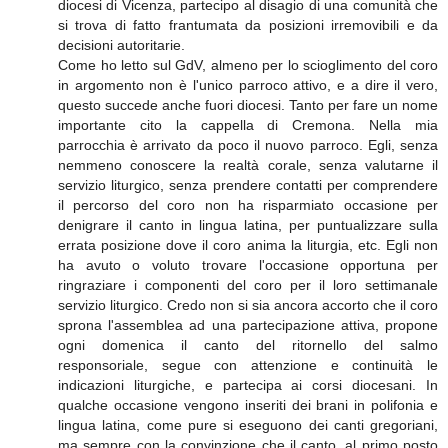
diocesi di Vicenza, partecipo al disagio di una comunità che
si trova di fatto frantumata da posizioni irremovibili e da
decisioni autoritarie.
Come ho letto sul GdV, almeno per lo scioglimento del coro
in argomento non è l'unico parroco attivo, e a dire il vero,
questo succede anche fuori diocesi. Tanto per fare un nome
importante cito la cappella di Cremona. Nella mia
parrocchia è arrivato da poco il nuovo parroco. Egli, senza
nemmeno conoscere la realtà corale, senza valutarne il
servizio liturgico, senza prendere contatti per comprendere
il percorso del coro non ha risparmiato occasione per
denigrare il canto in lingua latina, per puntualizzare sulla
errata posizione dove il coro anima la liturgia, etc. Egli non
ha avuto o voluto trovare l'occasione opportuna per
ringraziare i componenti del coro per il loro settimanale
servizio liturgico. Credo non si sia ancora accorto che il coro
sprona l'assemblea ad una partecipazione attiva, propone
ogni domenica il canto del ritornello del salmo
responsoriale, segue con attenzione e continuità le
indicazioni liturgiche, e partecipa ai corsi diocesani. In
qualche occasione vengono inseriti dei brani in polifonia e
lingua latina, come pure si eseguono dei canti gregoriani,
ma sempre con la convinzione che il canto, al primo posto