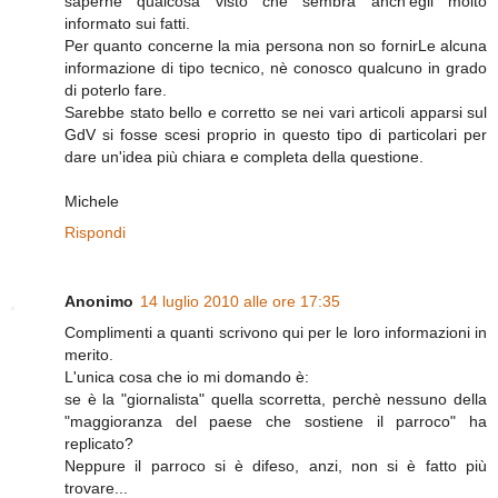
saperne qualcosa visto che sembra anch'egli molto
informato sui fatti.
Per quanto concerne la mia persona non so fornirLe alcuna
informazione di tipo tecnico, nè conosco qualcuno in grado
di poterlo fare.
Sarebbe stato bello e corretto se nei vari articoli apparsi sul
GdV si fosse scesi proprio in questo tipo di particolari per
dare un'idea più chiara e completa della questione.
Michele
Rispondi
Anonimo
14 luglio 2010 alle ore 17:35
Complimenti a quanti scrivono qui per le loro informazioni in
merito.
L'unica cosa che io mi domando è:
se è la "giornalista" quella scorretta, perchè nessuno della
"maggioranza del paese che sostiene il parroco" ha
replicato?
Neppure il parroco si è difeso, anzi, non si è fatto più
trovare...