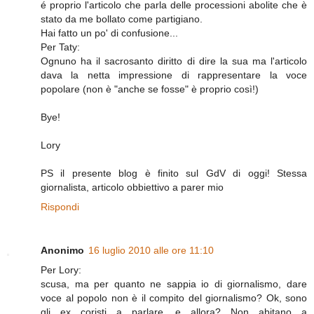
é proprio l'articolo che parla delle processioni abolite che è
stato da me bollato come partigiano.
Hai fatto un po' di confusione...
Per Taty:
Ognuno ha il sacrosanto diritto di dire la sua ma l'articolo
dava la netta impressione di rappresentare la voce
popolare (non è "anche se fosse" è proprio così!)
Bye!
Lory
PS il presente blog è finito sul GdV di oggi! Stessa
giornalista, articolo obbiettivo a parer mio
Rispondi
Anonimo
16 luglio 2010 alle ore 11:10
Per Lory:
scusa, ma per quanto ne sappia io di giornalismo, dare
voce al popolo non è il compito del giornalismo? Ok, sono
gli ex coristi a parlare, e allora? Non abitano a