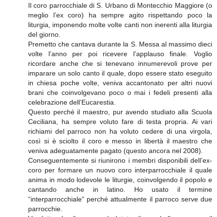
Il coro parrocchiale di S. Urbano di Montecchio Maggiore (o
meglio l’ex coro) ha sempre agito rispettando poco la
liturgia, imponendo molte volte canti non inerenti alla liturgia
del giorno.
Premetto che cantava durante la S. Messa al massimo dieci
volte l’anno per poi ricevere l’applauso finale. Voglio
ricordare anche che si tenevano innumerevoli prove per
imparare un solo canto il quale, dopo essere stato eseguito
in chiesa poche volte, veniva accantonato per altri nuovi
brani che coinvolgevano poco o mai i fedeli presenti alla
celebrazione dell’Eucarestia.
Questo perché il maestro, pur avendo studiato alla Scuola
Ceciliana, ha sempre voluto fare di testa propria. Ai vari
richiami del parroco non ha voluto cedere di una virgola,
così si è sciolto il coro e messo in libertà il maestro che
veniva adeguatamente pagato (questo ancora nel 2008).
Conseguentemente si riunirono i membri disponibili dell’ex-
coro per formare un nuovo coro interparrocchiale il quale
anima in modo lodevole le liturgie, coinvolgendo il popolo e
cantando anche in latino. Ho usato il termine
“interparrocchiale” perché attualmente il parroco serve due
parrocchie.