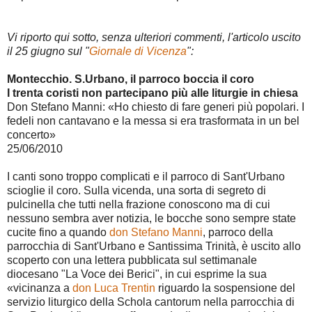
Vi riporto qui sotto, senza ulteriori commenti, l'articolo uscito
il 25 giugno sul "
Giornale di Vicenza
":
Montecchio. S.Urbano, il parroco boccia il coro
I trenta coristi non partecipano più alle liturgie in chiesa
Don Stefano Manni: «Ho chiesto di fare generi più popolari. I
fedeli non cantavano e la messa si era trasformata in un bel
concerto»
25/06/2010
I canti sono troppo complicati e il parroco di Sant'Urbano
scioglie il coro. Sulla vicenda, una sorta di segreto di
pulcinella che tutti nella frazione conoscono ma di cui
nessuno sembra aver notizia, le bocche sono sempre state
cucite fino a quando
don Stefano Manni
, parroco della
parrocchia di Sant'Urbano e Santissima Trinità, è uscito allo
scoperto con una lettera pubblicata sul settimanale
diocesano "La Voce dei Berici", in cui esprime la sua
«vicinanza a
don Luca Trentin
riguardo la sospensione del
servizio liturgico della Schola cantorum nella parrocchia di