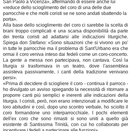
San Paolo a Vicenza», affermando di essere anche lui
«reduce dello scioglimento del coro di una delle due
parrocchie e che molti coristi se ne sono andati sbattendo la
porta».
Alla base dello scioglimento del coro ci sarebbe la scelta di
brani troppo complicati e una scarsa disponibilità da parte
dei trenta coristi ad adattarsi alle indicazioni liturgiche.
Spiega don Stefano: «Sono situazioni che si vivono un po'
in tutte le parrocchie ma il problema di Sant'Urbano era che
ormai il coro veniva inteso dai fedeli come un coro-concerto.
La gente a messa non partecipava, non cantava. Così la
liturgia si trasformava in un teatro, dove l'assemblea
assisteva passivamente, i canti della tradizione venivano
persi».
«Prima di decidere di sciogliere il coro - continua il parroco -
ho divulgato un avviso spiegando la necessità di ritornare a
proporre canti più semplici e inerenti alle indicazioni della
liturgia. I coristi, però, non erano intenzionati a modificare le
loro abitudini e così, dopo uno scontro verbale, ho sciolto il
coro formandone uno interparrocchiale. I pochi elementi
dell'ex coro che sono rimasti si sono uniti a quello già
esistente di Santissima Trinità, con cui ho collaborato per
incentivare i fedeli a partecipare alle funzioni».