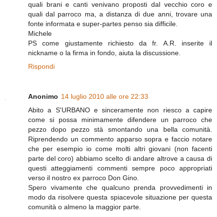
quali brani e canti venivano proposti dal vecchio coro e
quali dal parroco ma, a distanza di due anni, trovare una
fonte informata e super-partes penso sia difficile.
Michele
PS come giustamente richiesto da fr. A.R. inserite il
nickname o la firma in fondo, aiuta la discussione.
Rispondi
Anonimo
14 luglio 2010 alle ore 22:33
Abito a S'URBANO e sinceramente non riesco a capire
come si possa minimamente difendere un parroco che
pezzo dopo pezzo stà smontando una bella comunità.
Riprendendo un commento apparso sopra e faccio notare
che per esempio io come molti altri giovani (non facenti
parte del coro) abbiamo scelto di andare altrove a causa di
questi atteggiamenti commenti sempre poco appropriati
verso il nostro ex parroco Don Gino.
Spero vivamente che qualcuno prenda provvedimenti in
modo da risolvere questa spiacevole situazione per questa
comunità o almeno la maggior parte.