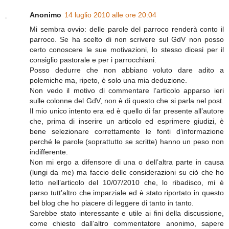
Anonimo
14 luglio 2010 alle ore 20:04
Mi sembra ovvio: delle parole del parroco renderà conto il
parroco. Se ha scelto di non scrivere sul GdV non posso
certo conoscere le sue motivazioni, lo stesso dicesi per il
consiglio pastorale e per i parrocchiani.
Posso dedurre che non abbiano voluto dare adito a
polemiche ma, ripeto, è solo una mia deduzione.
Non vedo il motivo di commentare l’articolo apparso ieri
sulle colonne del GdV, non è di questo che si parla nel post.
Il mio unico intento era ed è quello di far presente all’autore
che, prima di inserire un articolo ed esprimere giudizi, è
bene selezionare correttamente le fonti d’informazione
perché le parole (soprattutto se scritte) hanno un peso non
indifferente.
Non mi ergo a difensore di una o dell’altra parte in causa
(lungi da me) ma faccio delle considerazioni su ciò che ho
letto nell’articolo del 10/07/2010 che, lo ribadisco, mi è
parso tutt’altro che imparziale ed è stato riportato in questo
bel blog che ho piacere di leggere di tanto in tanto.
Sarebbe stato interessante e utile ai fini della discussione,
come chiesto dall’altro commentatore anonimo, sapere