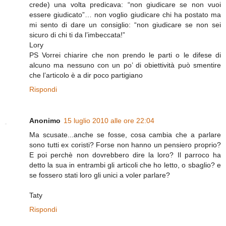
crede) una volta predicava: “non giudicare se non vuoi
essere giudicato”… non voglio giudicare chi ha postato ma
mi sento di dare un consiglio: “non giudicare se non sei
sicuro di chi ti da l’imbeccata!”
Lory
PS Vorrei chiarire che non prendo le parti o le difese di
alcuno ma nessuno con un po’ di obiettività può smentire
che l’articolo è a dir poco partigiano
Rispondi
Anonimo
15 luglio 2010 alle ore 22:04
Ma scusate...anche se fosse, cosa cambia che a parlare
sono tutti ex coristi? Forse non hanno un pensiero proprio?
E poi perchè non dovrebbero dire la loro? Il parroco ha
detto la sua in entrambi gli articoli che ho letto, o sbaglio? e
se fossero stati loro gli unici a voler parlare?
Taty
Rispondi