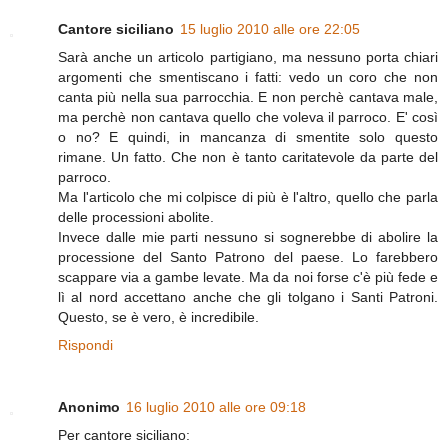
Cantore siciliano
15 luglio 2010 alle ore 22:05
Sarà anche un articolo partigiano, ma nessuno porta chiari
argomenti che smentiscano i fatti: vedo un coro che non
canta più nella sua parrocchia. E non perchè cantava male,
ma perchè non cantava quello che voleva il parroco. E' così
o no? E quindi, in mancanza di smentite solo questo
rimane. Un fatto. Che non è tanto caritatevole da parte del
parroco.
Ma l'articolo che mi colpisce di più è l'altro, quello che parla
delle processioni abolite.
Invece dalle mie parti nessuno si sognerebbe di abolire la
processione del Santo Patrono del paese. Lo farebbero
scappare via a gambe levate. Ma da noi forse c'è più fede e
lì al nord accettano anche che gli tolgano i Santi Patroni.
Questo, se è vero, è incredibile.
Rispondi
Anonimo
16 luglio 2010 alle ore 09:18
Per cantore siciliano: