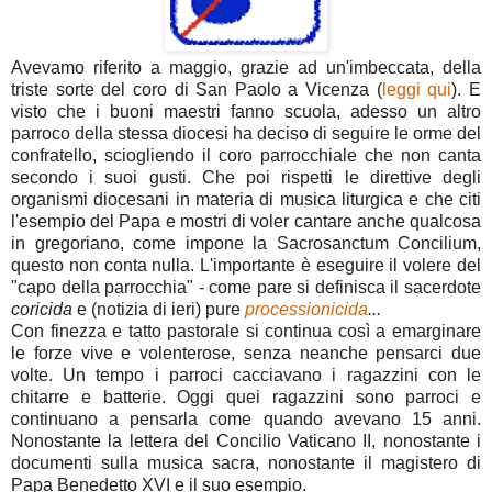
Avevamo riferito a maggio, grazie ad un'imbeccata, della
triste sorte del coro di San Paolo a Vicenza (
leggi qui
). E
visto che i buoni maestri fanno scuola, adesso un altro
parroco della stessa diocesi ha deciso di seguire le orme del
confratello, sciogliendo il coro parrocchiale che non canta
secondo i suoi gusti. Che poi rispetti le direttive degli
organismi diocesani in materia di musica liturgica e che citi
l'esempio del Papa e mostri di voler cantare anche qualcosa
in gregoriano, come impone la Sacrosanctum Concilium,
questo non conta nulla. L'importante è eseguire il volere del
"capo della parrocchia" - come pare si definisca il sacerdote
coricida
e (notizia di ieri) pure
processionicida
...
Con finezza e tatto pastorale si continua così a emarginare
le forze vive e volenterose, senza neanche pensarci due
volte. Un tempo i parroci cacciavano i ragazzini con le
chitarre e batterie. Oggi quei ragazzini sono parroci e
continuano a pensarla come quando avevano 15 anni.
Nonostante la lettera del Concilio Vaticano II, nonostante i
documenti sulla musica sacra, nonostante il magistero di
Papa Benedetto XVI e il suo esempio.