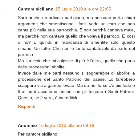
Cantore siciliano
15 luglio 2010 alle ore 22:05
Sarà anche un articolo partigiano, ma nessuno porta chiari
argomenti che smentiscano i fatti: vedo un coro che non
canta più nella sua parrocchia. E non perchè cantava male,
ma perchè non cantava quello che voleva il parroco. E' così
o no? E quindi, in mancanza di smentite solo questo
rimane. Un fatto. Che non è tanto caritatevole da parte del
parroco.
Ma l'articolo che mi colpisce di più è l'altro, quello che parla
delle processioni abolite.
Invece dalle mie parti nessuno si sognerebbe di abolire la
processione del Santo Patrono del paese. Lo farebbero
scappare via a gambe levate. Ma da noi forse c'è più fede e
lì al nord accettano anche che gli tolgano i Santi Patroni.
Questo, se è vero, è incredibile.
Rispondi
Anonimo
16 luglio 2010 alle ore 09:18
Per cantore siciliano: