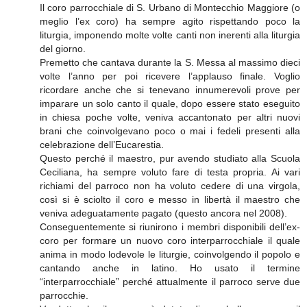
Il coro parrocchiale di S. Urbano di Montecchio Maggiore (o
meglio l’ex coro) ha sempre agito rispettando poco la
liturgia, imponendo molte volte canti non inerenti alla liturgia
del giorno.
Premetto che cantava durante la S. Messa al massimo dieci
volte l’anno per poi ricevere l’applauso finale. Voglio
ricordare anche che si tenevano innumerevoli prove per
imparare un solo canto il quale, dopo essere stato eseguito
in chiesa poche volte, veniva accantonato per altri nuovi
brani che coinvolgevano poco o mai i fedeli presenti alla
celebrazione dell’Eucarestia.
Questo perché il maestro, pur avendo studiato alla Scuola
Ceciliana, ha sempre voluto fare di testa propria. Ai vari
richiami del parroco non ha voluto cedere di una virgola,
così si è sciolto il coro e messo in libertà il maestro che
veniva adeguatamente pagato (questo ancora nel 2008).
Conseguentemente si riunirono i membri disponibili dell’ex-
coro per formare un nuovo coro interparrocchiale il quale
anima in modo lodevole le liturgie, coinvolgendo il popolo e
cantando anche in latino. Ho usato il termine
“interparrocchiale” perché attualmente il parroco serve due
parrocchie.