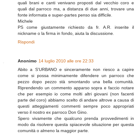
quali brani e canti venivano proposti dal vecchio coro e
quali dal parroco ma, a distanza di due anni, trovare una
fonte informata e super-partes penso sia difficile.
Michele
PS come giustamente richiesto da fr. A.R. inserite il
nickname o la firma in fondo, aiuta la discussione.
Rispondi
Anonimo
14 luglio 2010 alle ore 22:33
Abito a S'URBANO e sinceramente non riesco a capire
come si possa minimamente difendere un parroco che
pezzo dopo pezzo stà smontando una bella comunità.
Riprendendo un commento apparso sopra e faccio notare
che per esempio io come molti altri giovani (non facenti
parte del coro) abbiamo scelto di andare altrove a causa di
questi atteggiamenti commenti sempre poco appropriati
verso il nostro ex parroco Don Gino.
Spero vivamente che qualcuno prenda provvedimenti in
modo da risolvere questa spiacevole situazione per questa
comunità o almeno la maggior parte.