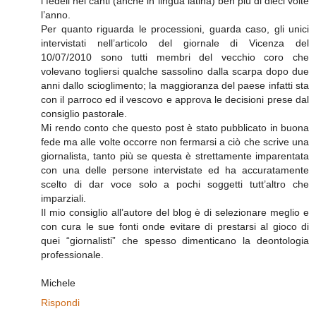
i fedeli nei canti (anche in lingua latina) ben più di dieci volte
l’anno.
Per quanto riguarda le processioni, guarda caso, gli unici
intervistati nell’articolo del giornale di Vicenza del
10/07/2010 sono tutti membri del vecchio coro che
volevano togliersi qualche sassolino dalla scarpa dopo due
anni dallo scioglimento; la maggioranza del paese infatti sta
con il parroco ed il vescovo e approva le decisioni prese dal
consiglio pastorale.
Mi rendo conto che questo post è stato pubblicato in buona
fede ma alle volte occorre non fermarsi a ciò che scrive una
giornalista, tanto più se questa è strettamente imparentata
con una delle persone intervistate ed ha accuratamente
scelto di dar voce solo a pochi soggetti tutt’altro che
imparziali.
Il mio consiglio all’autore del blog è di selezionare meglio e
con cura le sue fonti onde evitare di prestarsi al gioco di
quei “giornalisti” che spesso dimenticano la deontologia
professionale.
Michele
Rispondi