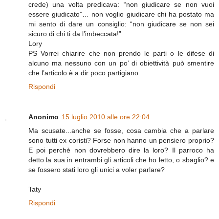
crede) una volta predicava: “non giudicare se non vuoi
essere giudicato”… non voglio giudicare chi ha postato ma
mi sento di dare un consiglio: “non giudicare se non sei
sicuro di chi ti da l’imbeccata!”
Lory
PS Vorrei chiarire che non prendo le parti o le difese di
alcuno ma nessuno con un po’ di obiettività può smentire
che l’articolo è a dir poco partigiano
Rispondi
Anonimo
15 luglio 2010 alle ore 22:04
Ma scusate...anche se fosse, cosa cambia che a parlare
sono tutti ex coristi? Forse non hanno un pensiero proprio?
E poi perchè non dovrebbero dire la loro? Il parroco ha
detto la sua in entrambi gli articoli che ho letto, o sbaglio? e
se fossero stati loro gli unici a voler parlare?
Taty
Rispondi