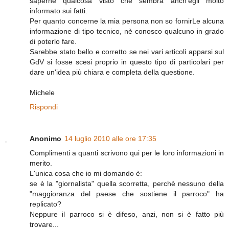
saperne qualcosa visto che sembra anch'egli molto
informato sui fatti.
Per quanto concerne la mia persona non so fornirLe alcuna
informazione di tipo tecnico, nè conosco qualcuno in grado
di poterlo fare.
Sarebbe stato bello e corretto se nei vari articoli apparsi sul
GdV si fosse scesi proprio in questo tipo di particolari per
dare un'idea più chiara e completa della questione.
Michele
Rispondi
Anonimo
14 luglio 2010 alle ore 17:35
Complimenti a quanti scrivono qui per le loro informazioni in
merito.
L'unica cosa che io mi domando è:
se è la "giornalista" quella scorretta, perchè nessuno della
"maggioranza del paese che sostiene il parroco" ha
replicato?
Neppure il parroco si è difeso, anzi, non si è fatto più
trovare...