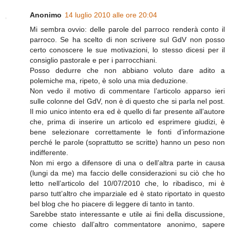
Anonimo
14 luglio 2010 alle ore 20:04
Mi sembra ovvio: delle parole del parroco renderà conto il
parroco. Se ha scelto di non scrivere sul GdV non posso
certo conoscere le sue motivazioni, lo stesso dicesi per il
consiglio pastorale e per i parrocchiani.
Posso dedurre che non abbiano voluto dare adito a
polemiche ma, ripeto, è solo una mia deduzione.
Non vedo il motivo di commentare l’articolo apparso ieri
sulle colonne del GdV, non è di questo che si parla nel post.
Il mio unico intento era ed è quello di far presente all’autore
che, prima di inserire un articolo ed esprimere giudizi, è
bene selezionare correttamente le fonti d’informazione
perché le parole (soprattutto se scritte) hanno un peso non
indifferente.
Non mi ergo a difensore di una o dell’altra parte in causa
(lungi da me) ma faccio delle considerazioni su ciò che ho
letto nell’articolo del 10/07/2010 che, lo ribadisco, mi è
parso tutt’altro che imparziale ed è stato riportato in questo
bel blog che ho piacere di leggere di tanto in tanto.
Sarebbe stato interessante e utile ai fini della discussione,
come chiesto dall’altro commentatore anonimo, sapere