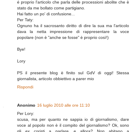
é proprio l'articolo che parla delle processioni abolite che è
stato da me bollato come partigiano.
Hai fatto un po' di confusione...
Per Taty:
Ognuno ha il sacrosanto diritto di dire la sua ma l'articolo
dava la netta impressione di rappresentare la voce
popolare (non è "anche se fosse" è proprio così!)
Bye!
Lory
PS il presente blog è finito sul GdV di oggi! Stessa
giornalista, articolo obbiettivo a parer mio
Rispondi
Anonimo
16 luglio 2010 alle ore 11:10
Per Lory:
scusa, ma per quanto ne sappia io di giornalismo, dare
voce al popolo non è il compito del giornalismo? Ok, sono
gli ex coristi a parlare, e allora? Non abitano a