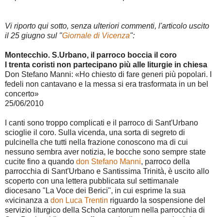
Vi riporto qui sotto, senza ulteriori commenti, l'articolo uscito
il 25 giugno sul "
Giornale di Vicenza
":
Montecchio. S.Urbano, il parroco boccia il coro
I trenta coristi non partecipano più alle liturgie in chiesa
Don Stefano Manni: «Ho chiesto di fare generi più popolari. I
fedeli non cantavano e la messa si era trasformata in un bel
concerto»
25/06/2010
I canti sono troppo complicati e il parroco di Sant'Urbano
scioglie il coro. Sulla vicenda, una sorta di segreto di
pulcinella che tutti nella frazione conoscono ma di cui
nessuno sembra aver notizia, le bocche sono sempre state
cucite fino a quando
don Stefano Manni
, parroco della
parrocchia di Sant'Urbano e Santissima Trinità, è uscito allo
scoperto con una lettera pubblicata sul settimanale
diocesano "La Voce dei Berici", in cui esprime la sua
«vicinanza a
don Luca Trentin
riguardo la sospensione del
servizio liturgico della Schola cantorum nella parrocchia di