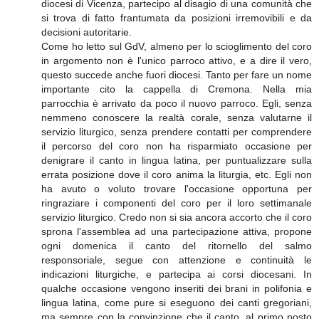
diocesi di Vicenza, partecipo al disagio di una comunità che
si trova di fatto frantumata da posizioni irremovibili e da
decisioni autoritarie.
Come ho letto sul GdV, almeno per lo scioglimento del coro
in argomento non è l'unico parroco attivo, e a dire il vero,
questo succede anche fuori diocesi. Tanto per fare un nome
importante cito la cappella di Cremona. Nella mia
parrocchia è arrivato da poco il nuovo parroco. Egli, senza
nemmeno conoscere la realtà corale, senza valutarne il
servizio liturgico, senza prendere contatti per comprendere
il percorso del coro non ha risparmiato occasione per
denigrare il canto in lingua latina, per puntualizzare sulla
errata posizione dove il coro anima la liturgia, etc. Egli non
ha avuto o voluto trovare l'occasione opportuna per
ringraziare i componenti del coro per il loro settimanale
servizio liturgico. Credo non si sia ancora accorto che il coro
sprona l'assemblea ad una partecipazione attiva, propone
ogni domenica il canto del ritornello del salmo
responsoriale, segue con attenzione e continuità le
indicazioni liturgiche, e partecipa ai corsi diocesani. In
qualche occasione vengono inseriti dei brani in polifonia e
lingua latina, come pure si eseguono dei canti gregoriani,
ma sempre con la convinzione che il canto, al primo posto