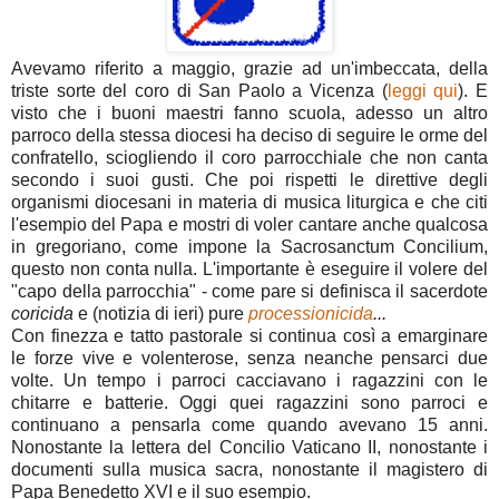
Avevamo riferito a maggio, grazie ad un'imbeccata, della
triste sorte del coro di San Paolo a Vicenza (
leggi qui
). E
visto che i buoni maestri fanno scuola, adesso un altro
parroco della stessa diocesi ha deciso di seguire le orme del
confratello, sciogliendo il coro parrocchiale che non canta
secondo i suoi gusti. Che poi rispetti le direttive degli
organismi diocesani in materia di musica liturgica e che citi
l'esempio del Papa e mostri di voler cantare anche qualcosa
in gregoriano, come impone la Sacrosanctum Concilium,
questo non conta nulla. L'importante è eseguire il volere del
"capo della parrocchia" - come pare si definisca il sacerdote
coricida
e (notizia di ieri) pure
processionicida
...
Con finezza e tatto pastorale si continua così a emarginare
le forze vive e volenterose, senza neanche pensarci due
volte. Un tempo i parroci cacciavano i ragazzini con le
chitarre e batterie. Oggi quei ragazzini sono parroci e
continuano a pensarla come quando avevano 15 anni.
Nonostante la lettera del Concilio Vaticano II, nonostante i
documenti sulla musica sacra, nonostante il magistero di
Papa Benedetto XVI e il suo esempio.