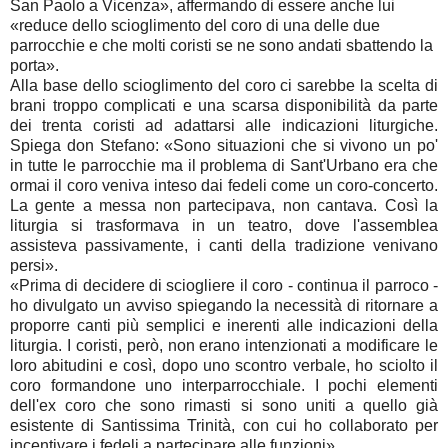
San Paolo a Vicenza», affermando di essere anche lui
«reduce dello scioglimento del coro di una delle due
parrocchie e che molti coristi se ne sono andati sbattendo la
porta».
Alla base dello scioglimento del coro ci sarebbe la scelta di
brani troppo complicati e una scarsa disponibilità da parte
dei trenta coristi ad adattarsi alle indicazioni liturgiche.
Spiega don Stefano: «Sono situazioni che si vivono un po'
in tutte le parrocchie ma il problema di Sant'Urbano era che
ormai il coro veniva inteso dai fedeli come un coro-concerto.
La gente a messa non partecipava, non cantava. Così la
liturgia si trasformava in un teatro, dove l'assemblea
assisteva passivamente, i canti della tradizione venivano
persi».
«Prima di decidere di sciogliere il coro - continua il parroco -
ho divulgato un avviso spiegando la necessità di ritornare a
proporre canti più semplici e inerenti alle indicazioni della
liturgia. I coristi, però, non erano intenzionati a modificare le
loro abitudini e così, dopo uno scontro verbale, ho sciolto il
coro formandone uno interparrocchiale. I pochi elementi
dell'ex coro che sono rimasti si sono uniti a quello già
esistente di Santissima Trinità, con cui ho collaborato per
incentivare i fedeli a partecipare alle funzioni».