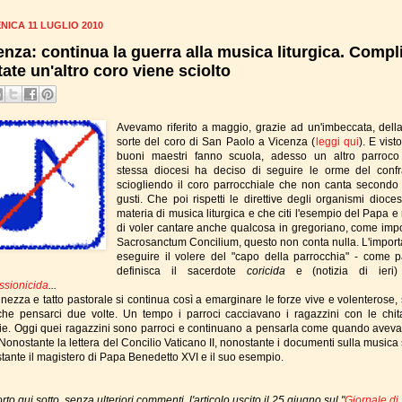
ICA 11 LUGLIO 2010
enza: continua la guerra alla musica liturgica. Compl
state un'altro coro viene sciolto
Avevamo riferito a maggio, grazie ad un'imbeccata, della 
sorte del coro di San Paolo a Vicenza (
leggi qui
). E vist
buoni maestri fanno scuola, adesso un altro parroco
stessa diocesi ha deciso di seguire le orme del confra
sciogliendo il coro parrocchiale che non canta secondo 
gusti. Che poi rispetti le direttive degli organismi dioces
materia di musica liturgica e che citi l'esempio del Papa e
di voler cantare anche qualcosa in gregoriano, come imp
Sacrosanctum Concilium, questo non conta nulla. L'import
eseguire il volere del "capo della parrocchia" - come p
definisca il sacerdote
coricida
e (notizia di ieri
ssionicida
...
inezza e tatto pastorale si continua così a emarginare le forze vive e volenterose,
he pensarci due volte. Un tempo i parroci cacciavano i ragazzini con le chit
rie. Oggi quei ragazzini sono parroci e continuano a pensarla come quando avev
Nonostante la lettera del Concilio Vaticano II, nonostante i documenti sulla musica 
tante il magistero di Papa Benedetto XVI e il suo esempio.
orto qui sotto, senza ulteriori commenti, l'articolo uscito il 25 giugno sul "
Giornale di