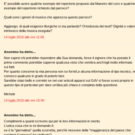
E' possibile avere qualche esempio del repertorio proposto dal Maestro del coro e qualche
esempio del repertorio richiesto dal parroco?
Quali sono i generi di musica che apprezza questo parroco?
Aggiungo: di quali esigenze liturgiche si sta parlando? Ortodossia dei testi? Dignità e valor
intrinseco della musica eseguita?
14 luglio 2010 alle ore 11:06
Anonimo ha detto...
Non saprei chi potrebbe rispondere alla Sua domanda, forse il signore che ha postato il
primo commento potrebbe saperne qualcosa visto che sembra anch'egli molto informato
sui fatti.
Per quanto concerne la mia persona non so fornirLe alcuna informazione di tipo tecnico, n
conosco qualcuno in grado di poterlo fare.
Sarebbe stato bello e corretto se nei vari articoli apparsi sul GdV si fosse scesi proprio in
questo tipo di particolari per dare un'idea più chiara e completa della questione.
Michele
14 luglio 2010 alle ore 15:40
Anonimo ha detto...
Complimenti a quanti scrivono qui per le loro informazioni in merito.
L'unica cosa che io mi domando è:
se è la "giornalista" quella scorretta, perchè nessuno della "maggioranza del paese che
sostiene il parroco" ha replicato?