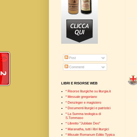
Post
Commenti
LIBRI E RISORSE WEB
* Risorse liturgiche su liturgia.it
* Messale gregoriano
* Denzinger e magistero
* Documenti liturgici e patristici
* La Summa teologica di
S.Tommaso
* Libretto "Jubilate Deo"
* Maranatha, tutti i libri liturgici
* Missale Romanum Editio Typica