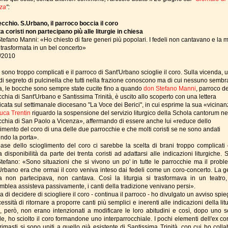
za
":
cchio. S.Urbano, il parroco boccia il coro
ta coristi non partecipano più alle liturgie in chiesa
tefano Manni: «Ho chiesto di fare generi più popolari. I fedeli non cantavano e la 
 trasformata in un bel concerto»
/2010
i sono troppo complicati e il parroco di Sant'Urbano scioglie il coro. Sulla vicenda, 
 di segreto di pulcinella che tutti nella frazione conoscono ma di cui nessuno sembr
ia, le bocche sono sempre state cucite fino a quando
don Stefano Manni
, parroco de
chia di Sant'Urbano e Santissima Trinità, è uscito allo scoperto con una lettera
icata sul settimanale diocesano "La Voce dei Berici", in cui esprime la sua «vicinan
uca Trentin
riguardo la sospensione del servizio liturgico della Schola cantorum ne
cchia di San Paolo a Vicenza», affermando di essere anche lui «reduce dello
limento del coro di una delle due parrocchie e che molti coristi se ne sono andati
endo la porta».
base dello scioglimento del coro ci sarebbe la scelta di brani troppo complicati
 disponibilità da parte dei trenta coristi ad adattarsi alle indicazioni liturgiche.
tefano: «Sono situazioni che si vivono un po' in tutte le parrocchie ma il probl
Urbano era che ormai il coro veniva inteso dai fedeli come un coro-concerto. La g
 non partecipava, non cantava. Così la liturgia si trasformava in un teatro
emblea assisteva passivamente, i canti della tradizione venivano persi».
 di decidere di sciogliere il coro - continua il parroco - ho divulgato un avviso sp
essità di ritornare a proporre canti più semplici e inerenti alle indicazioni della litu
ti, però, non erano intenzionati a modificare le loro abitudini e così, dopo uno s
le, ho sciolto il coro formandone uno interparrocchiale. I pochi elementi dell'ex co
rimasti si sono uniti a quello già esistente di Santissima Trinità, con cui ho colla