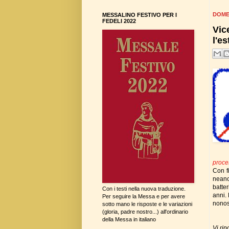
DOMEN
MESSALINO FESTIVO PER I
FEDELI 2022
Vic
l'e
proce
Con f
neanc
batte
Con i testi nella nuova traduzione.
anni. 
Per seguire la Messa e per avere
nonos
sotto mano le risposte e le variazioni
(gloria, padre nostro...) all'ordinario
della Messa in italiano
Vi rip