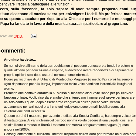
centivare i fedeli a partecipare alle funzioni».
coro, sulla faccenda, fa solo sapere di aver sempre proposto canti sug
istituto diocesano di musica sacra per coivolgere i fedeli. Ma preferisce manten
bo su quanto accaduto per rispetto alla Chiesa e per i numerosi e messaggi po
l Papa ha lanciato in favore della musica sacra, in particolare al gregoriano.
icato alle
18:04
commenti:
Anonimo ha detto...
Se non si vive all’interno della parrocchia non si possono conoscere a fondo i problemi e
quindi, almeno per educazione e rispetto, si dovrebbe avere l’accortezza di esprimere le
proprie opinioni solo dopo essersi correttamente informati.
Il coro parrocchiale di S. Urbano di Montecchio Maggiore (o meglio l’ex coro) ha sempre
agito rispettando poco la liturgia, imponendo molte volte canti non inerenti alla liturgia del
giorno.
Premetto che cantava durante la S. Messa al massimo dieci volte l’anno per poi ricevere
l’applauso finale. Voglio ricordare anche che si tenevano innumerevoli prove per imparare
un solo canto il quale, dopo essere stato eseguito in chiesa poche volte, veniva
accantonato per altri nuovi brani che coinvolgevano poco o mai i fedeli presenti alla
celebrazione dell’Eucarestia.
Questo perché il maestro, pur avendo studiato alla Scuola Ceciliana, ha sempre voluto far
di testa propria. Ai vari richiami del parroco non ha voluto cedere di una virgola, così si è
sciolto il coro e messo in libertà il maestro che veniva adeguatamente pagato (questo
ancora nel 2008).
Conseguentemente si riunirono i membri disponibili dell’ex-coro per formare un nuovo cor