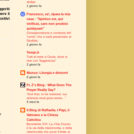
sfollati
1 giorno fa
geriti
ere il
Francesco, va’, ripara la mia
sitivi
casa - "Spiritus est, qui
vivificat, caro non prodest
quidquam"
Consapevolezza e contezza del
“conto” che ci sarà presentato al
Giudizio.
1 giorno fa
Tempi.it
Tutti al mare a Ceuta, dove si
vive con “leggerezza”
2 giorni fa
Munus: Liturgia e dintorni
6 giorni fa
Fr. Z's Blog - What Does The
Prayer Really Say?
“And that, to be restored, our
sickness must grow worse…”
5 mesi fa
Il Blog di Raffaella. I Papi, il
e
Vaticano e la Chiesa
Cattolica
Benedetto XVI: La «Via Crucis»
è la via della misericordia, e della
misericordia che pone il limite al
o