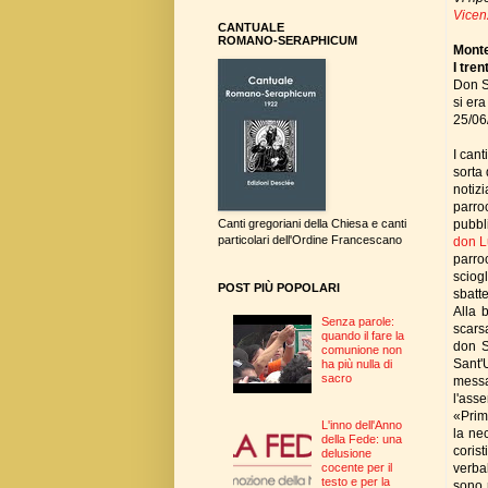
Vicen
CANTUALE
ROMANO-SERAPHICUM
Monte
I tren
Don S
si era
25/06
I cant
sorta
notiz
parroc
pubbl
Canti gregoriani della Chiesa e canti
particolari dell'Ordine Francescano
don L
parro
sciog
POST PIÙ POPOLARI
sbatt
Alla 
Senza parole:
scarsa
quando il fare la
don S
comunione non
Sant'
ha più nulla di
sacro
messa
l'ass
«Prima
L'inno dell'Anno
la nec
della Fede: una
coris
delusione
verba
cocente per il
testo e per la
sono 