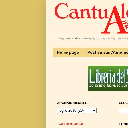
Blog personale su teologia, liturgia, canto, musica e 
Home page
Post su sant'Antoni
ARCHIVIO MENSILE
CERC
Tweet di @cantuale
CONDI