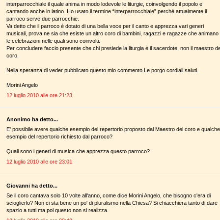
interparrocchiale il quale anima in modo lodevole le liturgie, coinvolgendo il popolo e
cantando anche in latino. Ho usato il termine “interparrocchiale” perché attualmente il
parroco serve due parrocchie.
Va detto che il parroco è dotato di una bella voce per il canto e apprezza vari generi
musicali, prova ne sia che esiste un altro coro di bambini, ragazzi e ragazze che animano
le celebrazioni nelle quali sono coinvolti.
Per concludere faccio presente che chi presiede la liturgia è il sacerdote, non il maestro de
coro.
Nella speranza di veder pubblicato questo mio commento Le porgo cordiali saluti.
Morini Angelo
12 luglio 2010 alle ore 21:23
Anonimo ha detto...
E' possibile avere qualche esempio del repertorio proposto dal Maestro del coro e qualche
esempio del repertorio richiesto dal parroco?
Quali sono i generi di musica che apprezza questo parroco?
12 luglio 2010 alle ore 23:01
Giovanni ha detto...
Se il coro cantava solo 10 volte all'anno, come dice Morini Angelo, che bisogno c'era di
scioglierlo? Non ci sta bene un po' di pluralismo nella Chiesa? Si chiacchiera tanto di dare
spazio a tutti ma poi questo non si realizza.