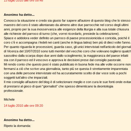
13 luglio 2010 alle ore 09:48
Anonimo ha detto...
Conosco la situazione e credo sia giusto far sapere all’autore di questo blog che lo stesso
maestro del coro è stato allontanato da almeno altre due parrocchie nel corso degli ultimi
anni, proprio per la sua inosservanza alle esigenze della liturgia e alla sua totale chiusura
alle richieste del parroco di turno (che, vorrei ricordarlo, presiede la celebrazione).
Spiace e addolora veder definito un parroco di paese processionicida e coricida, poichè il
coro c’è e accompagna i fedeli nei canti (anche in lingua latina) ben più di dieci volte l’anno.
Per quanto riguarda le processioni, guarda caso, gli unici intervistati nell’articolo del giorna
di Vicenza del 10/07/2010 sono tutti membri del vecchio coro che volevano togliersi qualc
sassolino dalla scarpa dopo due anni dallo scioglimento; la maggioranza del paese infatti
sta con il parroco ed il vescovo e approva le decisioni prese dal consiglio pastorale.
Mi rendo conto che questo post è stato pubblicato in buona fede ma alle volte occorre non
fermarsi a ciò che scrive una giornalista, tanto più se questa è strettamente imparentata
con una delle persone intervistate ed ha accuratamente scelto di dar voce solo a pochi
soggetti tutt’altro che imparziali.
Il mio consiglio all’autore del blog è di selezionare meglio e con cura le sue fonti onde evita
di prestarsi al gioco di quei “giornalisti” che spesso dimenticano la deontologia
professionale.
Michele
14 luglio 2010 alle ore 09:20
Anonimo ha detto...
Ripeto la domanda: