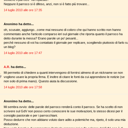
Neppure il parroco si è difeso, anzi, non si è fatto più trovare...
14 luglio 2010 alle ore 17:35
Anonimo ha detto...
oh, scusate, aggiungo...come mai nessuno di coloro che qui hanno scritto non hanno
commentato anche l'articolo comparso ieri sul giornale che riporta quanto il parroco ha
detto durante la messa? Erano parole un po' pesanti...
perchè nessuno di voi ha contattato il giornale per replicare, scegliendo piuttosto di farlo s
un blog?
14 luglio 2010 alle ore 17:47
A.R.
ha detto...
Mi permetto di chiedere a quanti intervengono di fornirsi almeno di un nickname se non
vogliono usare la propria firma. E inoltre di citare le fonti da cui apprendono le notizie (se
non solo di prima mano). Questo aiuta la discussione.
14 luglio 2010 alle ore 17:58
Anonimo ha detto...
Mi sembra ovvio: delle parole del parroco renderà conto il parroco. Se ha scelto di non
scrivere sul GdV non posso certo conoscere le sue motivazioni, lo stesso dicesi per il
consiglio pastorale e per i parrocchiani.
Posso dedurre che non abbiano voluto dare adito a polemiche ma, ripeto, è solo una mia
deduzione.