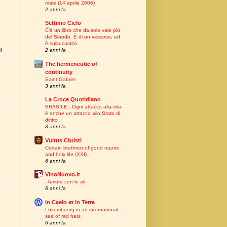
male (14 aprile 2006)
2 anni fa
Settimo Cielo
C’è un libro che da solo vale più
del Sinodo. È di un vescovo, ed
è sulla castità
l
2 anni fa
The hermeneutic of
continuity
Saint Gabriel
3 anni fa
La Croce Quotidiano
BRASILE - Ogni attacco alla vita
è anche un attacco allo Stato di
diritto
3 anni fa
Vultus Christi
Certain brethren of good repute
and holy life (XXI)
6 anni fa
VinoNuovo.it
- Amore con le ali
6 anni fa
In Caelo et in Terra
Luxembourg in an international
sea of red hats
6 anni fa