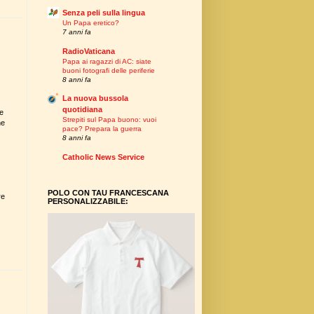
Senza peli sulla lingua
Un Papa eretico?
7 anni fa
RadioVaticana
Papa ai ragazzi di AC: siate
buoni fotografi delle periferie
8 anni fa
La nuova bussola
quotidiana
le
Strepiti sul Papa buono: vuoi
he
pace? Prepara la guerra
8 anni fa
Catholic News Service
POLO CON TAU FRANCESCANA
re
PERSONALIZZABILE: