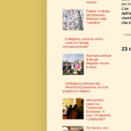
musica
per in
L'ex 
Fatima: in diretta
dall'
dal Santuario.
riser
Webcam sulla
che i
"capelina"
Pubbl
E Magister suona la carica
contro la "liturgia
neocatecumenale"
23 
Neocatecumenali
& liturgie:
Magister rincara
la dose
L'indulgenza plenaria dei
Venerdì di Quaresima: ecco la
preghiera in italiano
Altri pensieri
sparsi su
"Universae
Ecclesiae": Il
num. 19 riguarda
i Lefebvriani?
Per favore, non