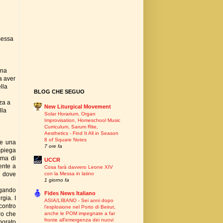
messa
una
a aver
lla
BLOG CHE SEGUO
za a
New Liturgical Movement
lla
Solar Horarium, Organ
Improvisation, Homeschool Music
Curriculum, Sarum Rite,
Aesthetics - Find It All in Season
8 of Square Notes
 e una
7 ore fa
 Spiega
ema di
UCCR
ente a
Cosa farà davvero Leone XIV
con la Messa in latino
, dove
1 giorno fa
iegando
Fides News Italiano
rgia. I
ASIA/LIBANO - Sei anni dopo
contro
l’esplosione nel Porto di Beirut,
ro che
anche le POM impegnate a far
fronte all’emergenza dei nuovi
borato