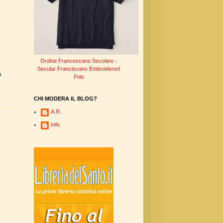
Ordine Francescano Secolare -
Secular Franciscans Embroidered
u
Polo
CHI MODERA IL BLOG?
A.R.
Info