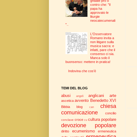
gridate pro o
contro che: "il
papa ha
approvato le
liturgie
neocatecumenali
"..
L'Osservatore
Romano invita a
non litigare sulla
musica sacra: e
infatti, pare che il
consenso ci sia.
Manca solo il
buonsenso: mettere in pratica!
Indovina che cos'è
TEMI DEL BLOG
abusi
anglicani
arte
angeli
avvento
Benedetto XVI
ascetica
chiesa
Bibbia
blog
can
comunicazione
concilio
cultura popolare
croce
conclave
cu
devozione popolare
ecumenismo
diritto
ermeneutica
ermeneutica