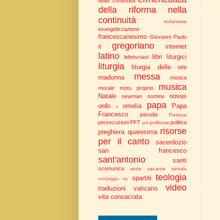
della continuità
della riforma nella
continuità
eutanasia
evangelizzazione
francescanesimo
Giovanni Paolo
gregoriano
internet
II
latino
libri liturgici
lefebvriani
liturgia
liturgia delle ore
messa
madonna
mistica
musica
morale
motu proprio
Natale
novus
newman
nomine
papa
ordo
omelia
Papa
o
Francesco
parodia
Pasqua
persecuzioni
PFT
politica
polifonia
pol
risorse
preghiera
quaresima
per il canto
sacerdozio
san francesco
sant'antonio
santi
scomunica
sede vacante
sinodo
teologia
spartiti
sondaggio
sp
video
traduzioni
vaticano
vita consacrata