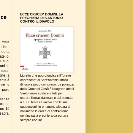
ECCE CRUCEM DOMINI. LA
ice
PREGHIERA DI S.ANTONIO
CONTRO IL DIAVOLO
triste
o che i
 della
tello,
i suoi
ani in
 mostri
one la
Libretto che approfondisce il "breve
ante è
esorcismo" di Sant'Antonio, molto
diffuso e poco compreso. La potenza
are si
della Croce di Gesù è il segreto che il
) pure
Santo vuole svelare a tutti per
essere liberati dal male e dal peccato
 senza
a cui ci tenta il Diavolo con le sue
arre e
suggestioni. In omaggio, allegata al
ano 15
volumetto la croce di sant'Antonio
sacra,
con incisa la preghiera da portare
sempre con sé