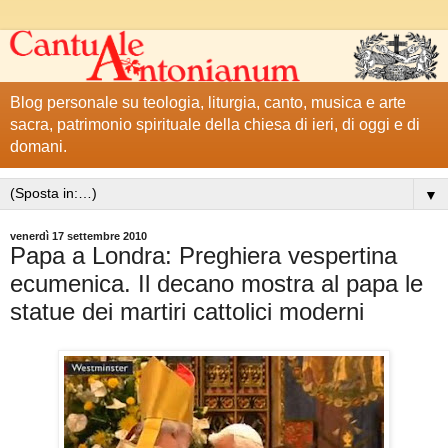
Blog personale su teologia, liturgia, canto, musica e arte
sacra, patrimonio spirituale della chiesa di ieri, di oggi e di
domani.
▼
venerdì 17 settembre 2010
Papa a Londra: Preghiera vespertina
ecumenica. Il decano mostra al papa le
statue dei martiri cattolici moderni