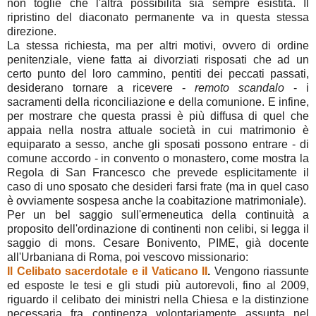
non toglie che l'altra possibilità sia sempre esistita. Il
ripristino del diaconato permanente va in questa stessa
direzione.
La stessa richiesta, ma per altri motivi, ovvero di ordine
penitenziale, viene fatta ai divorziati risposati che ad un
certo punto del loro cammino, pentiti dei peccati passati,
desiderano tornare a ricevere -
remoto scandalo
- i
sacramenti della riconciliazione e della comunione. E infine,
per mostrare che questa prassi è più diffusa di quel che
appaia nella nostra attuale società in cui matrimonio è
equiparato a sesso, anche gli sposati possono entrare - di
comune accordo - in convento o monastero, come mostra la
Regola di San Francesco che prevede esplicitamente il
caso di uno sposato che desideri farsi frate (ma in quel caso
è ovviamente sospesa anche la coabitazione matrimoniale).
Per un bel saggio sull'ermeneutica della continuità a
proposito dell'ordinazione di continenti non celibi, si legga il
saggio di mons. Cesare Bonivento, PIME, già docente
all'Urbaniana di Roma, poi vescovo missionario:
Il Celibato sacerdotale e il Vaticano II
.
Vengono riassunte
ed esposte le tesi e gli studi più autorevoli, fino al 2009,
riguardo il celibato dei ministri nella Chiesa e la distinzione
necessaria fra continenza volontariamente assunta nel