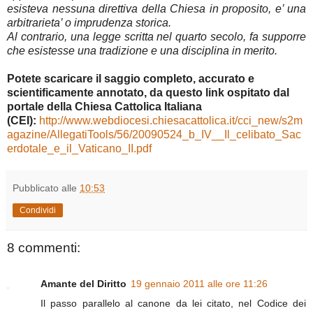
esisteva nessuna direttiva della Chiesa in proposito, e’ una
arbitrarieta’ o imprudenza storica.
Al contrario, una legge scritta nel quarto secolo, fa supporre
che esistesse una tradizione e una disciplina in merito.
Potete scaricare il saggio completo, accurato e
scientificamente annotato, da questo link ospitato dal
portale della Chiesa Cattolica Italiana
(CEI):
http://www.webdiocesi.chiesacattolica.it/cci_new/s2m
agazine/AllegatiTools/56/20090524_b_IV__Il_celibato_Sac
erdotale_e_il_Vaticano_II.pdf
Pubblicato alle
10:53
Condividi
8 commenti:
Amante del Diritto
19 gennaio 2011 alle ore 11:26
Il passo parallelo al canone da lei citato, nel Codice dei