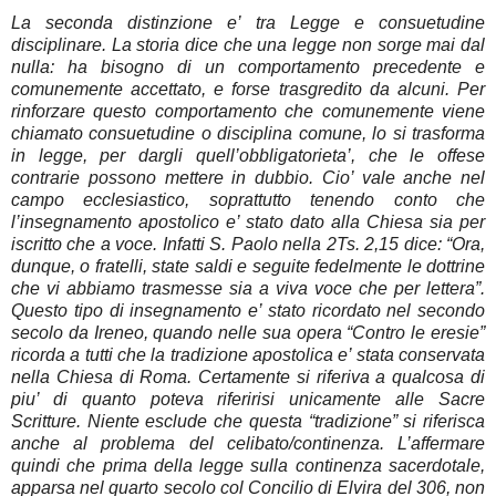
La seconda distinzione e’ tra Legge e consuetudine
disciplinare. La storia dice che una legge non sorge mai dal
nulla: ha bisogno di un comportamento precedente e
comunemente accettato, e forse trasgredito da alcuni. Per
rinforzare questo comportamento che comunemente viene
chiamato consuetudine o disciplina comune, lo si trasforma
in legge, per dargli quell’obbligatorieta’, che le offese
contrarie possono mettere in dubbio. Cio’ vale anche nel
campo ecclesiastico, soprattutto tenendo conto che
l’insegnamento apostolico e’ stato dato alla Chiesa sia per
iscritto che a voce. Infatti S. Paolo nella 2Ts. 2,15 dice: “Ora,
dunque, o fratelli, state saldi e seguite fedelmente le dottrine
che vi abbiamo trasmesse sia a viva voce che per lettera”.
Questo tipo di insegnamento e’ stato ricordato nel secondo
secolo da Ireneo, quando nelle sua opera “Contro le eresie”
ricorda a tutti che la tradizione apostolica e’ stata conservata
nella Chiesa di Roma. Certamente si riferiva a qualcosa di
piu’ di quanto poteva riferirisi unicamente alle Sacre
Scritture. Niente esclude che questa “tradizione” si riferisca
anche al problema del celibato/continenza. L’affermare
quindi che prima della legge sulla continenza sacerdotale,
apparsa nel quarto secolo col Concilio di Elvira del 306, non