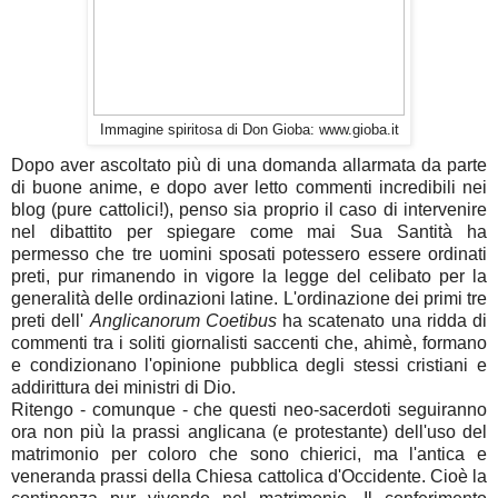
Immagine spiritosa di Don Gioba: www.gioba.it
Dopo aver ascoltato più di una domanda allarmata da parte
di buone anime, e dopo aver letto commenti incredibili nei
blog (pure cattolici!), penso sia proprio il caso di intervenire
nel dibattito per spiegare come mai Sua Santità ha
permesso che tre uomini sposati potessero essere ordinati
preti, pur rimanendo in vigore la legge del celibato per la
generalità delle ordinazioni latine. L'ordinazione dei primi tre
preti dell'
Anglicanorum Coetibus
ha scatenato una ridda di
commenti tra i soliti giornalisti saccenti che, ahimè, formano
e condizionano l'opinione pubblica degli stessi cristiani e
addirittura dei ministri di Dio.
Ritengo - comunque - che questi neo-sacerdoti seguiranno
ora non più la prassi anglicana (e protestante) dell'uso del
matrimonio per coloro che sono chierici, ma l'antica e
veneranda prassi della Chiesa cattolica d'Occidente. Cioè la