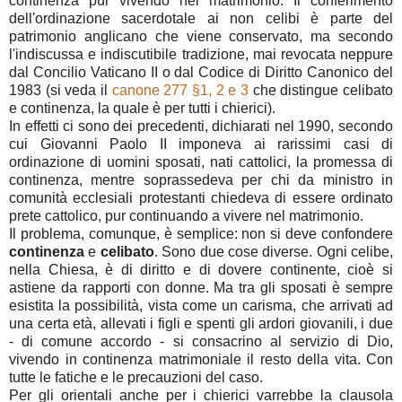
continenza pur vivendo nel matrimonio. Il conferimento
dell'ordinazione sacerdotale ai non celibi è parte del
patrimonio anglicano che viene conservato, ma secondo
l'indiscussa e indiscutibile tradizione, mai revocata neppure
dal Concilio Vaticano II o dal Codice di Diritto Canonico del
1983 (si veda il
canone 277 §1, 2 e 3
che distingue celibato
e continenza, la quale è per tutti i chierici).
In effetti ci sono dei precedenti, dichiarati nel 1990, secondo
cui Giovanni Paolo II imponeva ai rarissimi casi di
ordinazione di uomini sposati, nati cattolici, la promessa di
continenza, mentre soprassedeva per chi da ministro in
comunità ecclesiali protestanti chiedeva di essere ordinato
prete cattolico, pur continuando a vivere nel matrimonio.
Il problema, comunque, è semplice: non si deve confondere
continenza
e
celibato
. Sono due cose diverse. Ogni celibe,
nella Chiesa, è di diritto e di dovere continente, cioè si
astiene da rapporti con donne. Ma tra gli sposati è sempre
esistita la possibilità, vista come un carisma, che arrivati ad
una certa età, allevati i figli e spenti gli ardori giovanili, i due
- di comune accordo - si consacrino al servizio di Dio,
vivendo in continenza matrimoniale il resto della vita. Con
tutte le fatiche e le precauzioni del caso.
Per gli orientali anche per i chierici varrebbe la clausola