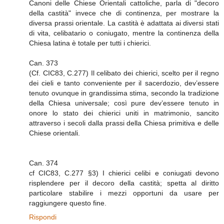
Canoni delle Chiese Orientali cattoliche, parla di "decoro
della castità" invece che di continenza, per mostrare la
diversa prassi orientale. La castità è adattata ai diversi stati
di vita, celibatario o coniugato, mentre la continenza della
Chiesa latina è totale per tutti i chierici.
Can. 373
(Cf. CIC83, C.277) Il celibato dei chierici, scelto per il regno
dei cieli e tanto conveniente per il sacerdozio, dev’essere
tenuto ovunque in grandissima stima, secondo la tradizione
della Chiesa universale; così pure dev’essere tenuto in
onore lo stato dei chierici uniti in matrimonio, sancito
attraverso i secoli dalla prassi della Chiesa primitiva e delle
Chiese orientali.
Can. 374
cf CIC83, C.277 §3) I chierici celibi e coniugati devono
risplendere per il decoro della castità; spetta al diritto
particolare stabilire i mezzi opportuni da usare per
raggiungere questo fine.
Rispondi