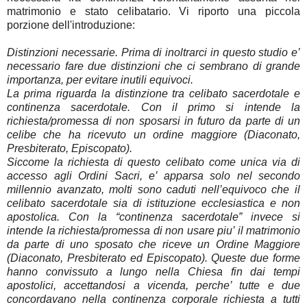
matrimonio e stato celibatario. Vi riporto una piccola
porzione dell'introduzione:
Distinzioni necessarie. Prima di inoltrarci in questo studio e’
necessario fare due distinzioni che ci sembrano di grande
importanza, per evitare inutili equivoci.
La prima riguarda la distinzione tra celibato sacerdotale e
continenza sacerdotale. Con il primo si intende la
richiesta/promessa di non sposarsi in futuro da parte di un
celibe che ha ricevuto un ordine maggiore (Diaconato,
Presbiterato, Episcopato).
Siccome la richiesta di questo celibato come unica via di
accesso agli Ordini Sacri, e’ apparsa solo nel secondo
millennio avanzato, molti sono caduti nell’equivoco che il
celibato sacerdotale sia di istituzione ecclesiastica e non
apostolica. Con la “continenza sacerdotale” invece si
intende la richiesta/promessa di non usare piu’ il matrimonio
da parte di uno sposato che riceve un Ordine Maggiore
(Diaconato, Presbiterato ed Episcopato). Queste due forme
hanno convissuto a lungo nella Chiesa fin dai tempi
apostolici, accettandosi a vicenda, perche’ tutte e due
concordavano nella continenza corporale richiesta a tutti