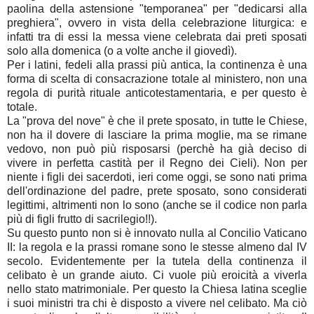
paolina della astensione "temporanea" per "dedicarsi alla
preghiera", ovvero in vista della celebrazione liturgica: e
infatti tra di essi la messa viene celebrata dai preti sposati
solo alla domenica (o a volte anche il giovedì).
Per i latini, fedeli alla prassi più antica, la continenza è una
forma di scelta di consacrazione totale al ministero, non una
regola di purità rituale anticotestamentaria, e per questo è
totale.
La "prova del nove" è che il prete sposato, in tutte le Chiese,
non ha il dovere di lasciare la prima moglie, ma se rimane
vedovo, non può più risposarsi (perchè ha già deciso di
vivere in perfetta castità per il Regno dei Cieli). Non per
niente i figli dei sacerdoti, ieri come oggi, se sono nati prima
dell'ordinazione del padre, prete sposato, sono considerati
legittimi, altrimenti non lo sono (anche se il codice non parla
più di figli frutto di sacrilegio!!).
Su questo punto non si è innovato nulla al Concilio Vaticano
II: la regola e la prassi romane sono le stesse almeno dal IV
secolo. Evidentemente per la tutela della continenza il
celibato è un grande aiuto. Ci vuole più eroicità a viverla
nello stato matrimoniale. Per questo la Chiesa latina sceglie
i suoi ministri tra chi è disposto a vivere nel celibato. Ma ciò