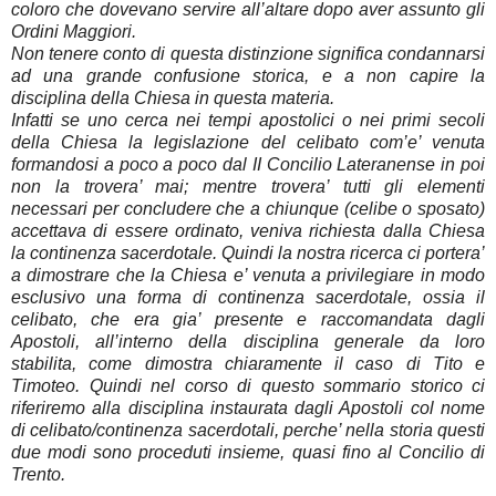
coloro che dovevano servire all’altare dopo aver assunto gli
Ordini Maggiori.
Non tenere conto di questa distinzione significa condannarsi
ad una grande confusione storica, e a non capire la
disciplina della Chiesa in questa materia.
Infatti se uno cerca nei tempi apostolici o nei primi secoli
della Chiesa la legislazione del celibato com’e’ venuta
formandosi a poco a poco dal II Concilio Lateranense in poi
non la trovera’ mai; mentre trovera’ tutti gli elementi
necessari per concludere che a chiunque (celibe o sposato)
accettava di essere ordinato, veniva richiesta dalla Chiesa
la continenza sacerdotale. Quindi la nostra ricerca ci portera’
a dimostrare che la Chiesa e’ venuta a privilegiare in modo
esclusivo una forma di continenza sacerdotale, ossia il
celibato, che era gia’ presente e raccomandata dagli
Apostoli, all’interno della disciplina generale da loro
stabilita, come dimostra chiaramente il caso di Tito e
Timoteo. Quindi nel corso di questo sommario storico ci
riferiremo alla disciplina instaurata dagli Apostoli col nome
di celibato/continenza sacerdotali, perche’ nella storia questi
due modi sono proceduti insieme, quasi fino al Concilio di
Trento.