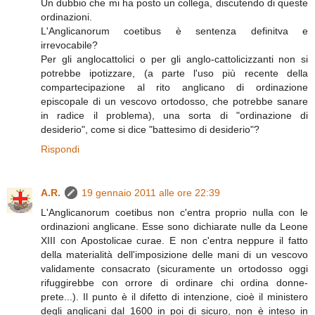
Un dubbio che mi ha posto un collega, discutendo di queste
ordinazioni.
L'Anglicanorum coetibus è sentenza definitva e
irrevocabile?
Per gli anglocattolici o per gli anglo-cattolicizzanti non si
potrebbe ipotizzare, (a parte l'uso più recente della
compartecipazione al rito anglicano di ordinazione
episcopale di un vescovo ortodosso, che potrebbe sanare
in radice il problema), una sorta di "ordinazione di
desiderio", come si dice "battesimo di desiderio"?
Rispondi
A.R.
19 gennaio 2011 alle ore 22:39
L'Anglicanorum coetibus non c'entra proprio nulla con le
ordinazioni anglicane. Esse sono dichiarate nulle da Leone
XIII con Apostolicae curae. E non c'entra neppure il fatto
della materialità dell'imposizione delle mani di un vescovo
validamente consacrato (sicuramente un ortodosso oggi
rifuggirebbe con orrore di ordinare chi ordina donne-
prete...). Il punto è il difetto di intenzione, cioè il ministero
degli anglicani dal 1600 in poi di sicuro, non è inteso in