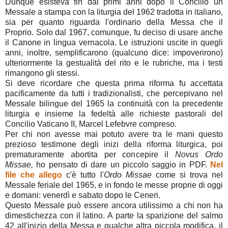
Dunque esisteva fin dai primi anni dopo il Concilio un
Messale a stampa con la liturgia del 1962 tradotta in italiano,
sia per quanto riguarda l'ordinario della Messa che il
Proprio. Solo dal 1967, comunque, fu deciso di usare anche
il Canone in lingua vernacola. Le istruzioni uscite in quegli
anni, inoltre, semplificarono (qualcuno dice: impoverirono)
ulteriormente la gestualità del rito e le rubriche, ma i testi
rimangono gli stessi.
Si deve ricordare che questa prima riforma fu accettata
pacificamente da tutti i tradizionalisti, che percepivano nel
Messale bilingue del 1965 la continuità con la precedente
liturgia e insieme la fedeltà alle richieste pastorali del
Concilio Vaticano II, Marcel Lefebvre compreso.
Per chi non avesse mai potuto avere tra le mani questo
prezioso testimone degli inizi della riforma liturgica, poi
prematuramente abortita per concepire il
Novus Ordo
Missae,
ho pensato di dare un piccolo saggio in PDF.
Nel
file che allego
c'è tutto l'
Ordo Missae
come si trova nel
Messale feriale del 1965, e in fondo le messe proprie di oggi
e domani: venerdì e sabato dopo le Ceneri.
Questo Messale può essere ancora utilissimo a chi non ha
dimestichezza con il latino. A parte la sparizione del salmo
42 all'inizio della Messa e qualche altra piccola modifica, il