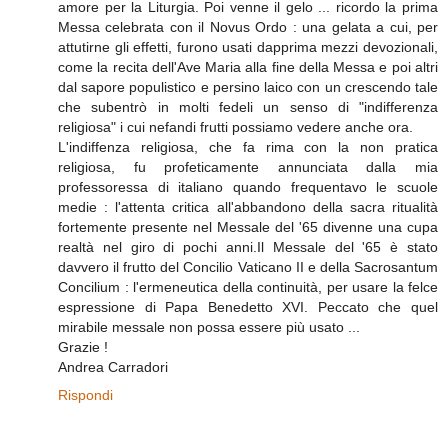
amore per la Liturgia. Poi venne il gelo ... ricordo la prima
Messa celebrata con il Novus Ordo : una gelata a cui, per
attutirne gli effetti, furono usati dapprima mezzi devozionali,
come la recita dell'Ave Maria alla fine della Messa e poi altri
dal sapore populistico e persino laico con un crescendo tale
che subentrò in molti fedeli un senso di "indifferenza
religiosa" i cui nefandi frutti possiamo vedere anche ora.
L'indiffenza religiosa, che fa rima con la non pratica
religiosa, fu profeticamente annunciata dalla mia
professoressa di italiano quando frequentavo le scuole
medie : l'attenta critica all'abbandono della sacra ritualità
fortemente presente nel Messale del '65 divenne una cupa
realtà nel giro di pochi anni.Il Messale del '65 è stato
davvero il frutto del Concilio Vaticano II e della Sacrosantum
Concilium : l'ermeneutica della continuità, per usare la felce
espressione di Papa Benedetto XVI. Peccato che quel
mirabile messale non possa essere più usato ...
Grazie !
Andrea Carradori
Rispondi