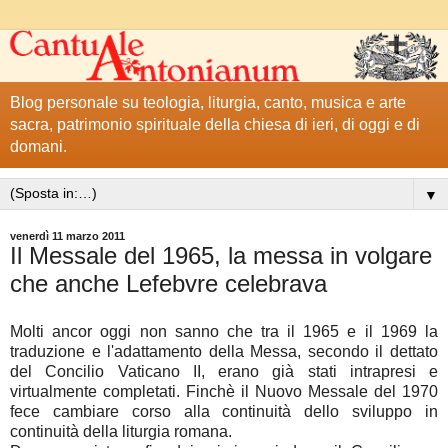
Blog personale su teologia, liturgia, canto, musica e arte
sacra, patrimonio spirituale della chiesa di ieri, di oggi e di
domani.
▼
venerdì 11 marzo 2011
Il Messale del 1965, la messa in volgare
che anche Lefebvre celebrava
Molti ancor oggi non sanno che tra il 1965 e il 1969 la
traduzione e l'adattamento della Messa, secondo il dettato
del Concilio Vaticano II, erano già stati intrapresi e
virtualmente completati. Finchè il Nuovo Messale del 1970
fece cambiare corso alla continuità dello sviluppo in
continuità della liturgia romana.