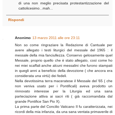
di una non meglio precisata protestantizzazione del
cattolicesimo...mah...
Rispondi
Anonimo
13 marzo 2011 alle ore 23:11
Non so come ringraziare la Redazione di Cantuale per
avere allegato i testi liturgici del messale del 1965 : il
messale della mia fanciullezza. Conservo gelosamente quel
Messale, proprio quello che è stato allegato, così come ho
nei miei scaffali anche alcuni messalini che furono stampati
in quegli anni a beneficio della devozione ( che ancora era
considerata una virtù) dei fedeli.
Nella devotissima terra maceratese il Messale del '65 ( che
non veniva usato per i Pontificali) aveva prodotto un
rinnovato interesse per la Liturgia ed una sana
parteciazione attiva ai sacri riti ( già raccomandata dal
grande Pontifice San Pio X).
La prima parte del Concilio Vaticano II fu caratterizzata, nei
ricordi della mia infanzia, da una sana ventata primaverile di