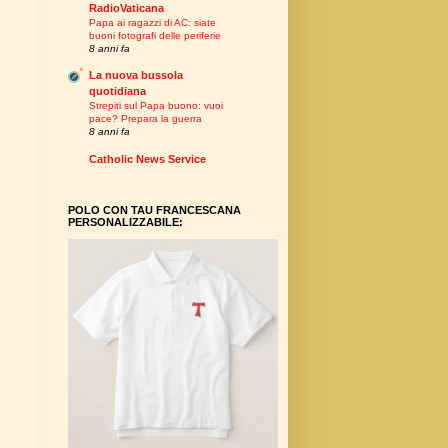
RadioVaticana
Papa ai ragazzi di AC: siate
buoni fotografi delle periferie
8 anni fa
La nuova bussola
quotidiana
Strepiti sul Papa buono: vuoi
pace? Prepara la guerra
8 anni fa
Catholic News Service
POLO CON TAU FRANCESCANA
PERSONALIZZABILE: