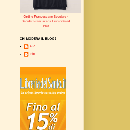
Ordine Francescano Secolare -
Secular Franciscans Embroidered
Polo
CHI MODERA IL BLOG?
A.R.
Info