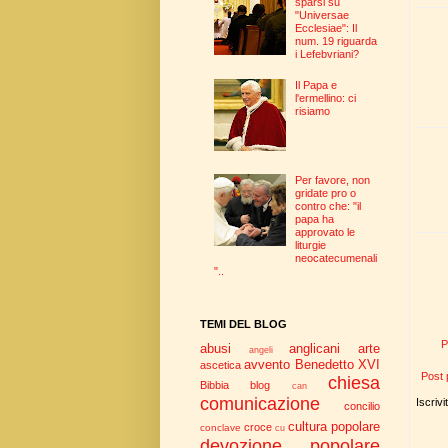
sparsi su
"Universae
Ecclesiae": Il
num. 19 riguarda
i Lefebvriani?
Il Papa e
l'ermellino: ci
risiamo
Per favore, non
gridate pro o
contro che: "il
papa ha
approvato le
liturgie
neocatecumenali
"..
TEMI DEL BLOG
P
abusi
anglicani
arte
angeli
avvento
Benedetto XVI
ascetica
Post 
chiesa
Bibbia
blog
can
comunicazione
Iscrivi
concilio
cultura popolare
croce
conclave
cu
devozione popolare