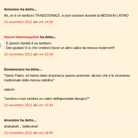
Antonino ha detto...
Ah, se è un tamburo TRADIZIONALE, si può suonare durante la MESSA IN LATINO
23 novembre 2012 alle ore 14:56
Hanok Hammeqqebet
ha detto...
- E questo Santità è un tamburo.
- Deo gratias! E io che credevo fosse un altro calice da messa moderno!!!!
23 novembre 2012 alle ore 15:43
Domenicano ha detto...
"Santo Padre, mi hanno detto di portarLe questo presente: dicono che è lo strumento
tradizionale della messa cattolica"
oppure
"sembra o non sembra un calice dell'apostolato liturgico?"
23 novembre 2012 alle ore 15:44
Anonimo ha detto...
ahahahah... bellissima!
23 novembre 2012 alle ore 18:00