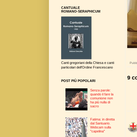
CANTUALE
ROMANO-SERAPHICUM
Canti gregoriani della Chiesa e canti
Pubbl
particolari dell'Ordine Francescano
9 c
POST PIÙ POPOLARI
Senza parole:
quando il fare la
comunione non
ha più nulla di
sacro
Fatima: in diretta
dal Santuario.
Webcam sulla
"capelina"