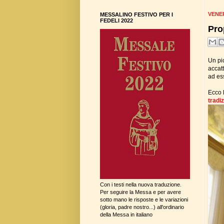
VENE
MESSALINO FESTIVO PER I
FEDELI 2022
Pro
Un pic
accat
ad ess
Ecco l
tradi
Con i testi nella nuova traduzione.
Per seguire la Messa e per avere
sotto mano le risposte e le variazioni
(gloria, padre nostro...) all'ordinario
della Messa in italiano