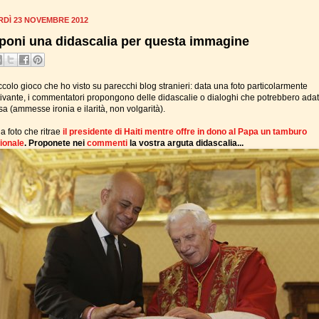
RDÌ 23 NOVEMBRE 2012
poni una didascalia per questa immagine
colo gioco che ho visto su parecchi blog stranieri: data una foto particolarmente
tivante, i commentatori propongono delle didascalie o dialoghi che potrebbero adat
a (ammesse ironia e ilarità, non volgarità).
a foto che ritrae
il presidente di Haiti mentre offre in dono al Papa un tamburo
zionale
. Proponete nei
commenti
la vostra arguta didascalia...