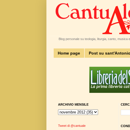
Blog personale su teologia, liturgia, canto, musica e 
Home page
Post su sant'Antoni
ARCHIVIO MENSILE
CERC
Tweet di @cantuale
CONDI