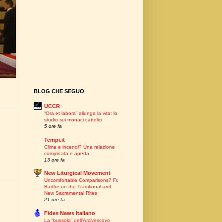
BLOG CHE SEGUO
UCCR
“Ora et labora” allunga la vita: lo
studio sui monaci cattolici
5 ore fa
Tempi.it
Clima e incendi? Una relazione
complicata e aperta
13 ore fa
New Liturgical Movement
Uncomfortable Comparisons? Fr.
Barthe on the Traditional and
New Sacramental Rites
21 ore fa
Fides News Italiano
La “bussola” dell’Arcivescovo