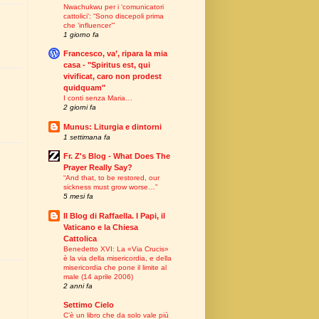
Nwachukwu per i ‘comunicatori
cattolici’: “Sono discepoli prima
che ‘influencer’”
1 giorno fa
Francesco, va’, ripara la mia
casa - "Spiritus est, qui
vivificat, caro non prodest
quidquam"
I conti senza Maria…
2 giorni fa
Munus: Liturgia e dintorni
1 settimana fa
Fr. Z's Blog - What Does The
Prayer Really Say?
“And that, to be restored, our
sickness must grow worse…”
5 mesi fa
Il Blog di Raffaella. I Papi, il
Vaticano e la Chiesa
Cattolica
Benedetto XVI: La «Via Crucis»
è la via della misericordia, e della
misericordia che pone il limite al
male (14 aprile 2006)
2 anni fa
Settimo Cielo
C’è un libro che da solo vale più