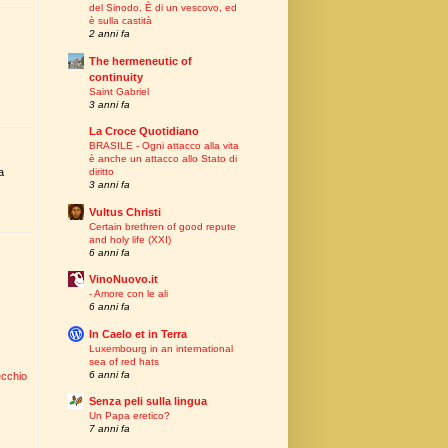
del Sinodo. È di un vescovo, ed
è sulla castità
2 anni fa
The hermeneutic of
continuity
Saint Gabriel
3 anni fa
La Croce Quotidiano
BRASILE - Ogni attacco alla vita
è anche un attacco allo Stato di
diritto
a
3 anni fa
Vultus Christi
Certain brethren of good repute
and holy life (XXI)
6 anni fa
VinoNuovo.it
- Amore con le ali
6 anni fa
In Caelo et in Terra
Luxembourg in an international
sea of red hats
6 anni fa
ecchio
Senza peli sulla lingua
Un Papa eretico?
7 anni fa