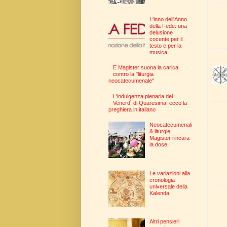
L'inno dell'Anno
della Fede: una
delusione
cocente per il
testo e per la
musica
E Magister suona la carica
contro la "liturgia
neocatecumenale"
L'indulgenza plenaria dei
Venerdì di Quaresima: ecco la
preghiera in italiano
Neocatecumenali
& liturgie:
Magister rincara
la dose
Le variazioni alla
cronologia
universale della
Kalenda.
Altri pensieri