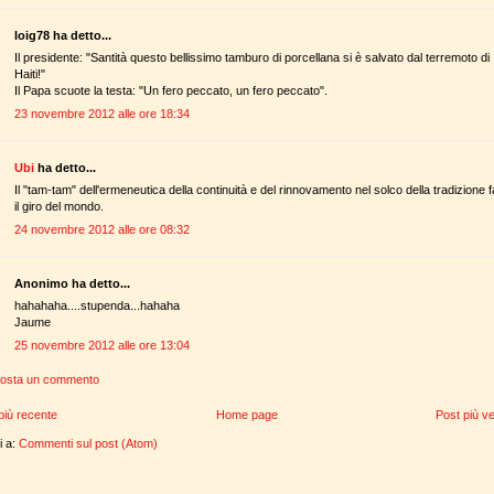
loig78 ha detto...
Il presidente: "Santità questo bellissimo tamburo di porcellana si è salvato dal terremoto di
Haiti!"
Il Papa scuote la testa: "Un fero peccato, un fero peccato".
23 novembre 2012 alle ore 18:34
Ubi
ha detto...
Il "tam-tam" dell'ermeneutica della continuità e del rinnovamento nel solco della tradizione f
il giro del mondo.
24 novembre 2012 alle ore 08:32
Anonimo ha detto...
hahahaha....stupenda...hahaha
Jaume
25 novembre 2012 alle ore 13:04
osta un commento
più recente
Home page
Post più v
ti a:
Commenti sul post (Atom)