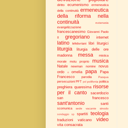
ecumenismo
diritto
ermeneutica
ermeneutica
della continuità
della riforma nella
continuità
eutanasia
evangelizzazione
francescanesimo
Giovanni Paolo
gregoriano
internet
II
latino
libri liturgici
lefebvriani
liturgia
liturgia delle ore
messa
madonna
mistica
musica
morale
motu proprio
Natale
novus
newman
nomine
papa
ordo
omelia
Papa
o
Francesco
parodia
Pasqua
persecuzioni
PFT
politica
polifonia
pol
risorse
preghiera
quaresima
per il canto
sacerdozio
san francesco
sant'antonio
santi
scomunica
sede vacante
sinodo
teologia
spartiti
sondaggio
sp
video
traduzioni
vaticano
vita consacrata