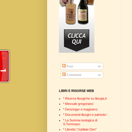
Post
Commenti
LIBRI E RISORSE WEB
* Risorse liturgiche su liturgia.it
* Messale gregoriano
* Denzinger e magistero
* Documenti liturgici e patristici
* La Summa teologica di
S.Tommaso
* Libretto "Jubilate Deo"