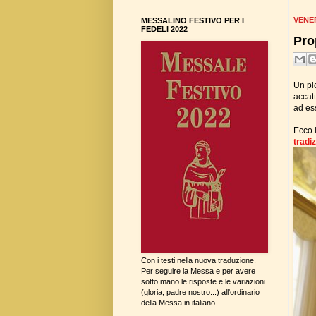
VENE
MESSALINO FESTIVO PER I
FEDELI 2022
Pro
Un pic
accat
ad ess
Ecco l
tradi
Con i testi nella nuova traduzione.
Per seguire la Messa e per avere
sotto mano le risposte e le variazioni
(gloria, padre nostro...) all'ordinario
della Messa in italiano