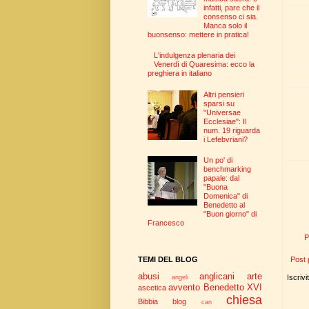
infatti, pare che il
consenso ci sia.
Manca solo il
buonsenso: mettere in pratica!
L'indulgenza plenaria dei
Venerdì di Quaresima: ecco la
preghiera in italiano
Altri pensieri
sparsi su
"Universae
Ecclesiae": Il
num. 19 riguarda
i Lefebvriani?
Un po' di
benchmarking
papale: dal
"Buona
Domenica" di
Benedetto al
"Buon giorno" di
Francesco
P
Post 
TEMI DEL BLOG
abusi
anglicani
arte
Iscrivi
angeli
avvento
Benedetto XVI
ascetica
chiesa
Bibbia
blog
can