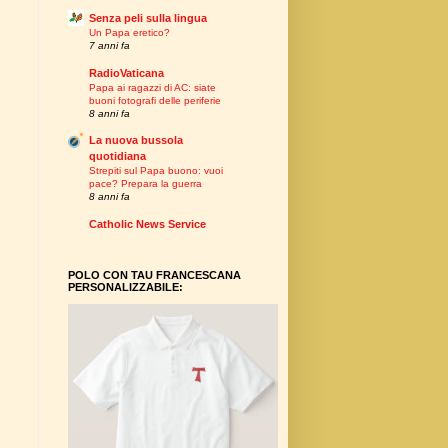
Senza peli sulla lingua
Un Papa eretico?
7 anni fa
RadioVaticana
Papa ai ragazzi di AC: siate
buoni fotografi delle periferie
8 anni fa
La nuova bussola
quotidiana
Strepiti sul Papa buono: vuoi
pace? Prepara la guerra
8 anni fa
Catholic News Service
POLO CON TAU FRANCESCANA
PERSONALIZZABILE: