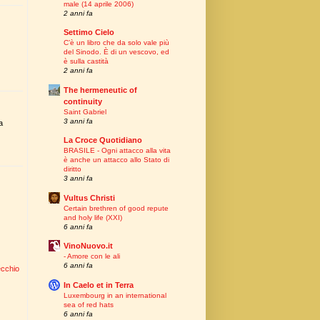
male (14 aprile 2006)
2 anni fa
Settimo Cielo
C’è un libro che da solo vale più
del Sinodo. È di un vescovo, ed
è sulla castità
2 anni fa
The hermeneutic of
continuity
Saint Gabriel
3 anni fa
a
La Croce Quotidiano
BRASILE - Ogni attacco alla vita
è anche un attacco allo Stato di
diritto
3 anni fa
Vultus Christi
Certain brethren of good repute
and holy life (XXI)
6 anni fa
VinoNuovo.it
- Amore con le ali
6 anni fa
ecchio
In Caelo et in Terra
Luxembourg in an international
sea of red hats
6 anni fa