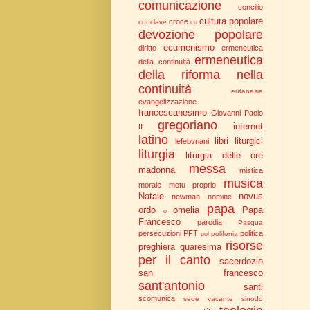
comunicazione
concilio
cultura popolare
croce
conclave
cu
devozione popolare
ecumenismo
diritto
ermeneutica
ermeneutica
della continuità
della riforma nella
continuità
eutanasia
evangelizzazione
francescanesimo
Giovanni Paolo
gregoriano
internet
II
latino
libri liturgici
lefebvriani
liturgia
liturgia delle ore
messa
madonna
mistica
musica
morale
motu proprio
Natale
novus
newman
nomine
papa
ordo
omelia
Papa
o
Francesco
parodia
Pasqua
persecuzioni
PFT
politica
polifonia
pol
risorse
preghiera
quaresima
per il canto
sacerdozio
san francesco
sant'antonio
santi
scomunica
sede vacante
sinodo