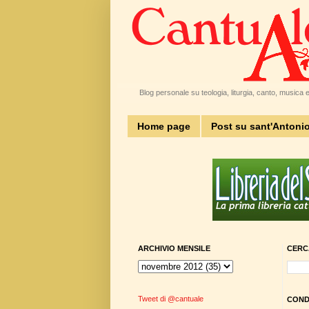
Blog personale su teologia, liturgia, canto, musica e 
Home page
Post su sant'Antoni
ARCHIVIO MENSILE
CERC
Tweet di @cantuale
CONDI