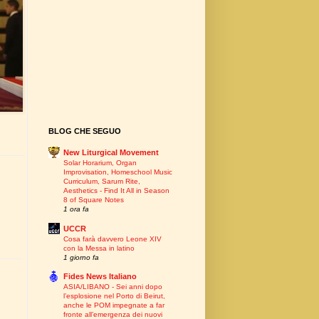
BLOG CHE SEGUO
New Liturgical Movement
Solar Horarium, Organ
Improvisation, Homeschool Music
Curriculum, Sarum Rite,
Aesthetics - Find It All in Season
8 of Square Notes
1 ora fa
UCCR
Cosa farà davvero Leone XIV
con la Messa in latino
1 giorno fa
Fides News Italiano
ASIA/LIBANO - Sei anni dopo
l’esplosione nel Porto di Beirut,
anche le POM impegnate a far
fronte all’emergenza dei nuovi