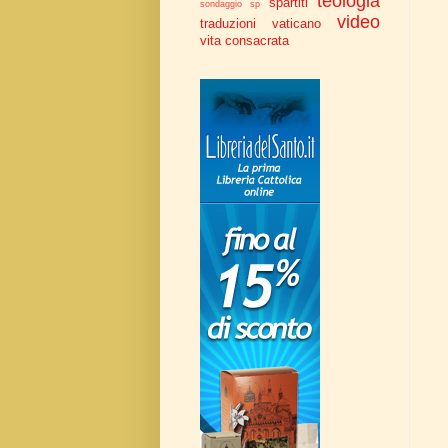
teologia
spartiti
sondaggio
sp
video
traduzioni
vaticano
vita consacrata