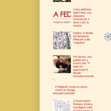
L'inno dell'Anno
della Fede: una
delusione
cocente per il
testo e per la
musica
Fatima: in diretta
dal Santuario.
Webcam sulla
"capelina"
Per favore, non
gridate pro o
contro che: "il
papa ha
approvato le
liturgie
neocatecumenali
"..
E Magister suona la carica
contro la "liturgia
neocatecumenale"
L'Osservatore
Romano invita a
non litigare sulla
musica sacra: e