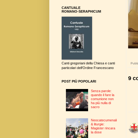
CANTUALE
ROMANO-SERAPHICUM
Canti gregoriani della Chiesa e canti
Pubbl
particolari dell'Ordine Francescano
9 c
POST PIÙ POPOLARI
Senza parole:
quando il fare la
comunione non
ha più nulla di
sacro
Neocatecumenali
& liturgie:
Magister rincara
la dose