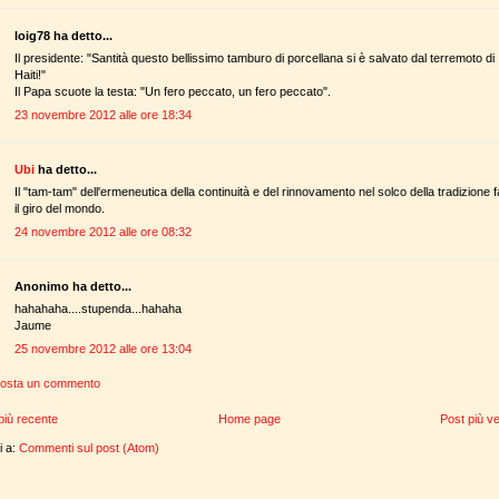
loig78 ha detto...
Il presidente: "Santità questo bellissimo tamburo di porcellana si è salvato dal terremoto di
Haiti!"
Il Papa scuote la testa: "Un fero peccato, un fero peccato".
23 novembre 2012 alle ore 18:34
Ubi
ha detto...
Il "tam-tam" dell'ermeneutica della continuità e del rinnovamento nel solco della tradizione f
il giro del mondo.
24 novembre 2012 alle ore 08:32
Anonimo ha detto...
hahahaha....stupenda...hahaha
Jaume
25 novembre 2012 alle ore 13:04
osta un commento
più recente
Home page
Post più v
ti a:
Commenti sul post (Atom)