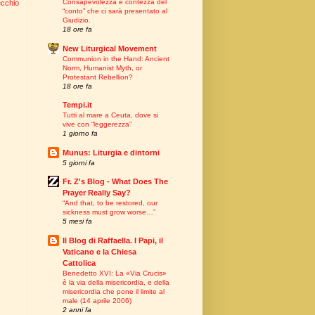
Consapevolezza e contezza del
ecchio
“conto” che ci sarà presentato al
Giudizio.
18 ore fa
New Liturgical Movement
Communion in the Hand: Ancient
Norm, Humanist Myth, or
Protestant Rebellion?
18 ore fa
Tempi.it
Tutti al mare a Ceuta, dove si
vive con “leggerezza”
1 giorno fa
Munus: Liturgia e dintorni
5 giorni fa
Fr. Z's Blog - What Does The
Prayer Really Say?
“And that, to be restored, our
sickness must grow worse…”
5 mesi fa
Il Blog di Raffaella. I Papi, il
Vaticano e la Chiesa
Cattolica
Benedetto XVI: La «Via Crucis»
è la via della misericordia, e della
misericordia che pone il limite al
male (14 aprile 2006)
2 anni fa