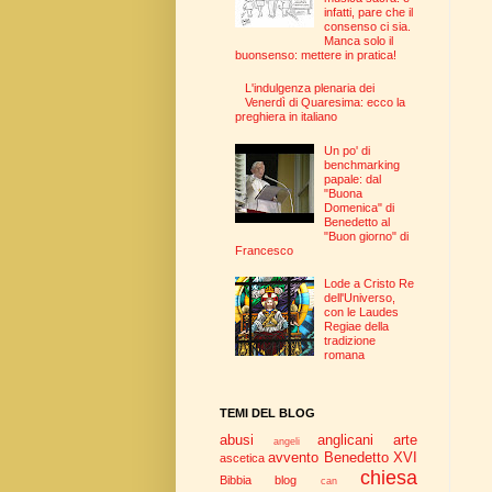
infatti, pare che il
consenso ci sia.
Manca solo il
buonsenso: mettere in pratica!
L'indulgenza plenaria dei
Venerdì di Quaresima: ecco la
preghiera in italiano
Un po' di
benchmarking
papale: dal
"Buona
Domenica" di
Benedetto al
"Buon giorno" di
Francesco
Lode a Cristo Re
dell'Universo,
con le Laudes
Regiae della
tradizione
romana
TEMI DEL BLOG
abusi
anglicani
arte
angeli
avvento
Benedetto XVI
ascetica
chiesa
Bibbia
blog
can