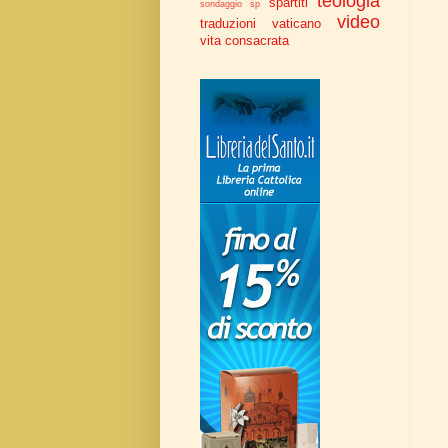
teologia
spartiti
sondaggio
sp
video
traduzioni
vaticano
vita consacrata