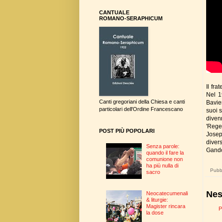
CANTUALE
ROMANO-SERAPHICUM
Il fr
Nel 1
Canti gregoriani della Chiesa e canti
Bavie
particolari dell'Ordine Francescano
suoi 
diven
'Rege
POST PIÙ POPOLARI
Josep
divers
Senza parole:
Gando
quando il fare la
comunione non
ha più nulla di
Pubbl
sacro
Nes
Neocatecumenali
& liturgie:
Magister rincara
P
la dose