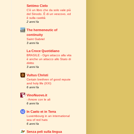
Settimo Cielo
C’è un libro che da solo vale più
del Sinodo. È di un vescovo, ed
è sulla castità
2 anni fa
The hermeneutic of
continuity
Saint Gabriel
3 anni fa
La Croce Quotidiano
BRASILE - Ogni attacco alla vita
è anche un attacco allo Stato di
diritto
3 anni fa
Vultus Christi
Certain brethren of good repute
and holy life (XXI)
6 anni fa
VinoNuovo.it
- Amore con le ali
6 anni fa
In Caelo et in Terra
Luxembourg in an international
sea of red hats
6 anni fa
Senza peli sulla lingua