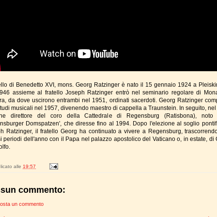
atello di Benedetto XVI, mons. Georg Ratzinger è nato il 15 gennaio 1924 a Pleiski
946 assieme al fratello Joseph Ratzinger entrò nel seminario regolare di Mon
ra, da dove uscirono entrambi nel 1951, ordinati sacerdoti. Georg Ratzinger comp
studi musicali nel 1957, divenendo maestro di cappella a Traunstein. In seguito, nel
ne direttore del coro della Cattedrale di Regensburg (Ratisbona), noto
nsburger Domspatzen', che diresse fino al 1994. Dopo l'elezione al soglio pontifi
h Ratzinger, il fratello Georg ha continuato a vivere a Regensburg, trascorrend
i periodi dell'anno con il Papa nel palazzo apostolico del Vaticano o, in estate, di
lfo.
icato alle
19:57
sun commento:
osta un commento