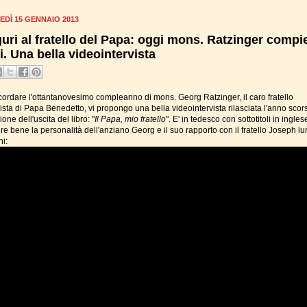
DÌ 15 GENNAIO 2013
uri al fratello del Papa: oggi mons. Ratzinger compi
i. Una bella videointervista
icordare l'ottantanovesimo compleanno di mons. Georg Ratzinger, il caro fratello
sta di Papa Benedetto, vi propongo una bella videointervista rilasciata l'anno scors
one dell'uscita del libro: "
Il Papa, mio fratello
". E' in tedesco con sottotitoli in ingles
re bene la personalità dell'anziano Georg e il suo rapporto con il fratello Joseph l
ni: