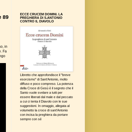
ECCE CRUCEM DOMINI. LA
e 89
PREGHIERA DI S.ANTONIO
CONTRO IL DIAVOLO
o, in
e. Fa
ungo
Libretto che approfondisce il "breve
esorcismo" di Sant'Antonio, molto
diffuso e poco compreso. La potenza
della Croce di Gesù è il segreto che il
Santo vuole svelare a tutti per
essere liberati dal male e dal peccato
a cui ci tenta il Diavolo con le sue
suggestioni. In omaggio, allegata al
volumetto la croce di sant'Antonio
con incisa la preghiera da portare
sempre con sé