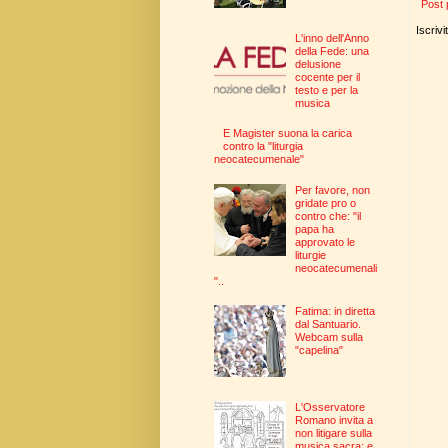
Post 
Iscrivi
L'inno dell'Anno
della Fede: una
delusione
cocente per il
testo e per la
musica
E Magister suona la carica
contro la "liturgia
neocatecumenale"
Per favore, non
gridate pro o
contro che: "il
papa ha
approvato le
liturgie
neocatecumenali
"..
Fatima: in diretta
dal Santuario.
Webcam sulla
"capelina"
L'Osservatore
Romano invita a
non litigare sulla
musica sacra: e