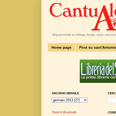
Blog personale su teologia, liturgia, canto, musica e 
Home page
Post su sant'Antoni
ARCHIVIO MENSILE
CERC
Tweet di @cantuale
CONDI