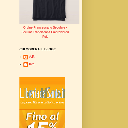
Ordine Francescano Secolare -
Secular Franciscans Embroidered
Polo
CHI MODERA IL BLOG?
A.R.
Info