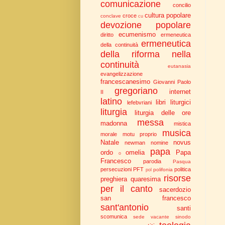
comunicazione
concilio
cultura popolare
croce
conclave
cu
devozione popolare
ecumenismo
diritto
ermeneutica
ermeneutica
della continuità
della riforma nella
continuità
eutanasia
evangelizzazione
francescanesimo
Giovanni Paolo
gregoriano
internet
II
latino
libri liturgici
lefebvriani
liturgia
liturgia delle ore
messa
madonna
mistica
musica
morale
motu proprio
Natale
novus
newman
nomine
papa
ordo
omelia
Papa
o
Francesco
parodia
Pasqua
persecuzioni
PFT
politica
polifonia
pol
risorse
preghiera
quaresima
per il canto
sacerdozio
san francesco
sant'antonio
santi
scomunica
sede vacante
sinodo