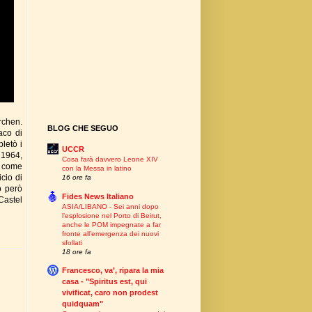
rchen.
BLOG CHE SEGUO
aco di
letò i
UCCR
 1964,
Cosa farà davvero Leone XIV
 come
con la Messa in latino
cio di
16 ore fa
o però
Fides News Italiano
 Castel
ASIA/LIBANO - Sei anni dopo
l’esplosione nel Porto di Beirut,
anche le POM impegnate a far
fronte all’emergenza dei nuovi
sfollati
18 ore fa
Francesco, va’, ripara la mia
casa - "Spiritus est, qui
vivificat, caro non prodest
quidquam"