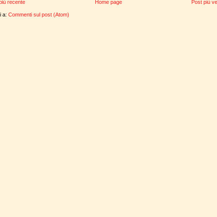
più recente
Home page
Post più v
ti a:
Commenti sul post (Atom)