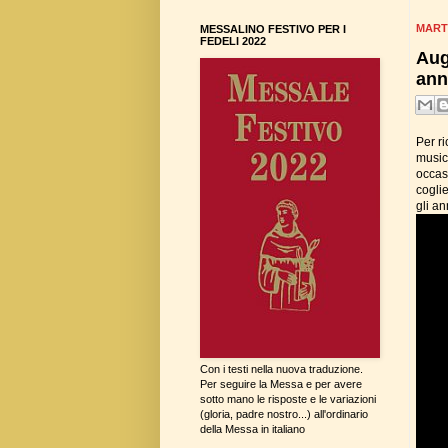
MARTE
MESSALINO FESTIVO PER I
FEDELI 2022
Aug
ann
Per r
musici
occasi
coglie
gli an
Con i testi nella nuova traduzione.
Per seguire la Messa e per avere
sotto mano le risposte e le variazioni
(gloria, padre nostro...) all'ordinario
della Messa in italiano