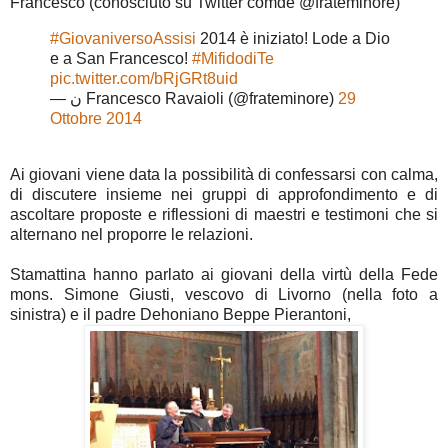
Francesco (conosciuto su Twitter comde @frateminore)
#GiovaniversoAssisi
2014 è iniziato! Lode a Dio
e a San Francesco!
#MifidodiTe
pic.twitter.com/bRjGRt8uid
— ن Francesco Ravaioli (@frateminore)
29
Ottobre 2014
Ai giovani viene data la possibilità di confessarsi con calma,
di discutere insieme nei gruppi di approfondimento e di
ascoltare proposte e riflessioni di maestri e testimoni che si
alternano nel proporre le relazioni.
Stamattina hanno parlato ai giovani della virtù della Fede
mons. Simone Giusti, vescovo di Livorno (nella foto a
sinistra) e il padre Dehoniano Beppe Pierantoni,