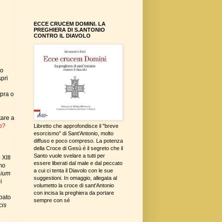
ECCE CRUCEM DOMINI. LA
PREGHIERA DI S.ANTONIO
CONTRO IL DIAVOLO
to
spri
opra o
tare a
hp?
Libretto che approfondisce il "breve
esorcismo" di Sant'Antonio, molto
diffuso e poco compreso. La potenza
della Croce di Gesù è il segreto che il
Santo vuole svelare a tutti per
 XIII
essere liberati dal male e dal peccato
imo
a cui ci tenta il Diavolo con le sue
nium
suggestioni. In omaggio, allegata al
i
volumetto la croce di sant'Antonio
con incisa la preghiera da portare
bato
sempre con sé
cis