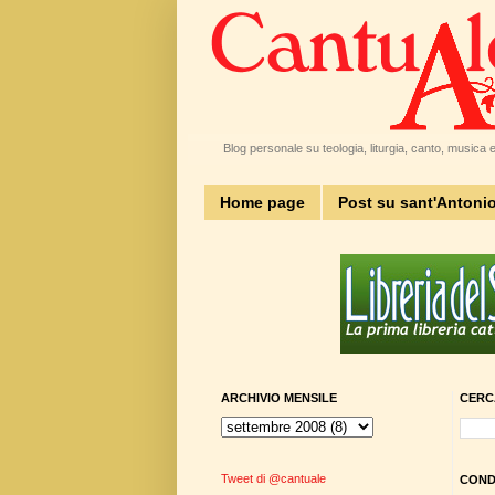
Blog personale su teologia, liturgia, canto, musica e 
Home page
Post su sant'Antoni
ARCHIVIO MENSILE
CERC
Tweet di @cantuale
CONDI