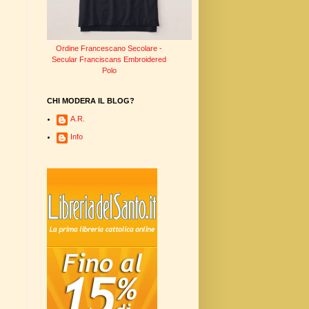
Ordine Francescano Secolare -
Secular Franciscans Embroidered
Polo
CHI MODERA IL BLOG?
A.R.
Info