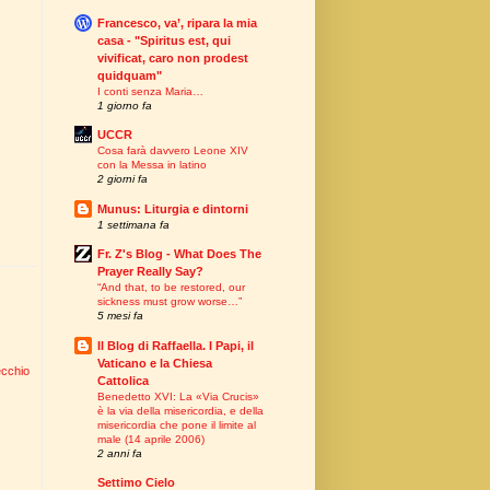
Francesco, va’, ripara la mia
casa - "Spiritus est, qui
vivificat, caro non prodest
quidquam"
I conti senza Maria…
1 giorno fa
UCCR
Cosa farà davvero Leone XIV
con la Messa in latino
2 giorni fa
Munus: Liturgia e dintorni
1 settimana fa
Fr. Z's Blog - What Does The
Prayer Really Say?
“And that, to be restored, our
sickness must grow worse…”
5 mesi fa
Il Blog di Raffaella. I Papi, il
Vaticano e la Chiesa
ecchio
Cattolica
Benedetto XVI: La «Via Crucis»
è la via della misericordia, e della
misericordia che pone il limite al
male (14 aprile 2006)
2 anni fa
Settimo Cielo