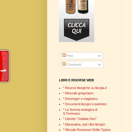
Post
Commenti
LIBRI E RISORSE WEB
* Risorse liturgiche su liturgia.it
* Messale gregoriano
* Denzinger e magistero
* Documenti liturgici e patristici
* La Summa teologica di
S.Tommaso
* Libretto "Jubilate Deo"
* Maranatha, tutti i libri liturgici
* Missale Romanum Editio Typica