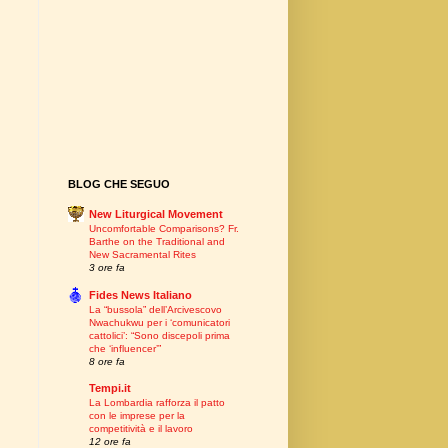
BLOG CHE SEGUO
New Liturgical Movement
Uncomfortable Comparisons? Fr.
Barthe on the Traditional and
New Sacramental Rites
3 ore fa
Fides News Italiano
La “bussola” dell’Arcivescovo
Nwachukwu per i ‘comunicatori
cattolici’: “Sono discepoli prima
che ‘influencer’”
8 ore fa
Tempi.it
La Lombardia rafforza il patto
con le imprese per la
competitività e il lavoro
12 ore fa