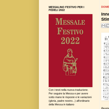
DOME
MESSALINO FESTIVO PER I
FEDELI 2022
Inn
Sti
Con i testi nella nuova traduzione.
Per seguire la Messa e per avere
sotto mano le risposte e le variazioni
(gloria, padre nostro...) all'ordinario
della Messa in italiano
Beata