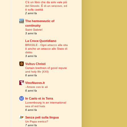
C’è un libro che da solo vale più
del Sinodo. È di un vescovo, ed
è sulla castità
2 anni fa
The hermeneutic of
continuity
Saint Gabriel
3 anni fa
La Croce Quotidiano
BRASILE - Ogni attacco alla vita
è anche un attacco allo Stato di
diritto
3 anni fa
Vultus Christi
Certain brethren of good repute
and holy life (XXI)
6 anni fa
VinoNuovo.it
- Amore con le ali
6 anni fa
In Caelo et in Terra
Luxembourg in an international
sea of red hats
6 anni fa
Senza peli sulla lingua
Un Papa eretico?
7 anni fa