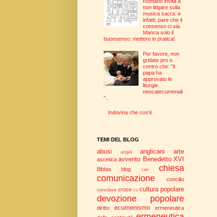
Romano invita a
non litigare sulla
musica sacra: e
infatti, pare che il
consenso ci sia.
Manca solo il
buonsenso: mettere in pratica!
Per favore, non
gridate pro o
contro che: "il
papa ha
approvato le
liturgie
neocatecumenali
"..
Indovina che cos'è
TEMI DEL BLOG
abusi
anglicani
arte
angeli
avvento
Benedetto XVI
ascetica
chiesa
Bibbia
blog
can
comunicazione
concilio
cultura popolare
croce
conclave
cu
devozione popolare
ecumenismo
diritto
ermeneutica
ermeneutica