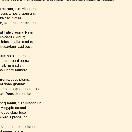
 morum, dux Minorum,
iscus tenes praemium,
vite datur vitae
te, Redemptor omnium.
t frater: regnat Pater,
is caeli civibus;
fletus, psallat coetus,
ent caelum laudibus.
um solo, datum polo,
rum probant opera;
ivit, nam adivit
na Christi munera.
rrenis, votis plenis,
at dona gloriae:
decoras, quem honoras,
e Deus clementiae.
sequantur, huic iungantur
x Aegypto exeunt:
o duce clara luce
la Regis prodeunt.
 signum ducem dignum
it manu, latere: