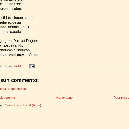
cedit, nox recedit,
cis orto sidere.
x fidus, clarum sidus:
 relucet, devia
ando, demostrando
 nobis gaudia.
gregem, Dux, ad Regem,
or hostis callidi:
onducas et inducas
enam Agni providi. Amen.
icato alle
19:32
sun commento:
osta un commento
più recente
Home page
Post più v
ti a:
Commenti sul post (Atom)