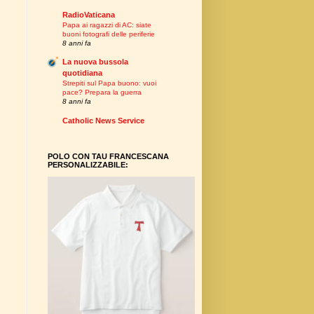
RadioVaticana
Papa ai ragazzi di AC: siate
buoni fotografi delle periferie
8 anni fa
La nuova bussola
quotidiana
Strepiti sul Papa buono: vuoi
pace? Prepara la guerra
8 anni fa
Catholic News Service
POLO CON TAU FRANCESCANA
PERSONALIZZABILE: