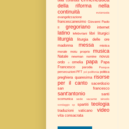
della continuità
della riforma nella
continuità
eutanasia
evangelizzazione
francescanesimo
Giovanni Paolo
gregoriano
internet
II
latino
libri liturgici
lefebvriani
liturgia
liturgia delle ore
messa
madonna
mistica
musica
morale
motu proprio
Natale
novus
newman
nomine
papa
ordo
omelia
Papa
o
Francesco
parodia
Pasqua
persecuzioni
PFT
politica
polifonia
pol
risorse
preghiera
quaresima
per il canto
sacerdozio
san francesco
sant'antonio
santi
scomunica
sede vacante
sinodo
teologia
spartiti
sondaggio
sp
video
traduzioni
vaticano
vita consacrata