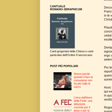
CANTUALE
Decus
ROMANO-SERAPHICUM
Franc
in te 
Chris
Plauda
conciv
cedat 
exult
Dempt
signo
Canti gregoriani della Chiesa e canti
particolari dell'Ordine Francescano
ergo v
aeter
POST PIÙ POPOLARI
Pro te
report
Senza parole:
quem 
quando il fare la
summa
comunione non
ha più nulla di
sacro
Hunc 
qui e
in qu
L'inno dell'Anno
vexil
della Fede: una
delusione
Regis
cocente per il
testo e per la
insign