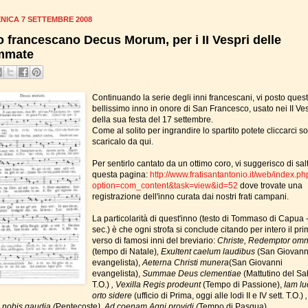
NICA 7 SETTEMBRE 2008
o francescano Decus Morum, per i II Vespri delle
mmate
Continuando la serie degli inni francescani, vi posto ques
bellissimo inno in onore di San Francesco, usato nei II Ve
della sua festa del 17 settembre.
Come al solito per ingrandire lo spartito potete cliccarci s
scaricalo da qui.
Per sentirlo cantato da un ottimo coro, vi suggerisco di sal
questa pagina:
http://www.fratisantantonio.it/web/index.p
option=com_content&task=view&id=52
dove trovate una
registrazione dell'inno curata dai nostri frati campani.
La particolarità di quest'inno (testo di Tommaso di Capua -
sec.) è che ogni strofa si conclude citando per intero il pr
verso di famosi inni del breviario:
Christe, Redemptor om
(tempo di Natale)
, Exultent caelum laudibus
(San Giovann
evangelista),
Aeterna Christi munera
(San Giovanni
evangelista),
Summae Deus clementiae
(Mattutino del Sa
T.O.)
, Vexilla Regis prodeunt
(Tempo di Passione),
Iam lu
orto sidere
(ufficio di Prima, oggi alle lodi II e IV sett. T.O.)
,
 nobis gaudia (
Pentecoste
), Ad coenam Agni providi (
Tempo di Pasqua)