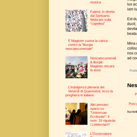
musica
lux ac
iam lu
Fatima: in diretta
dal Santuario.
Est du
Webcam sulla
ducit,
"capelina"
devit
beata
E Magister suona la carica
Mina 
contro la "liturgia
collis
neocatecumenale"
nos c
ad co
Neocatecumenali
& liturgie:
Magister rincara
la dose
Pubbl
Nes
L'indulgenza plenaria dei
Venerdì di Quaresima: ecco la
P
preghiera in italiano
Post 
Altri pensieri
sparsi su
Iscrivi
"Universae
Ecclesiae": Il
num. 19 riguarda
i Lefebvriani?
L'Osservatore