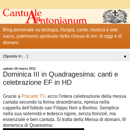
Blog personale su teologia, liturgia, canto, musica e arte
sacra, patrimonio spirituale della chiesa di ieri, di oggi e di
domani.
▼
sabato 26 marzo 2011
Dominica III in Quadragesima: canti e
celebrazione EF in HD
Grazie a
Piscator TV
, ecco l'intera celebrazione della messa
cantata secondo la forma straordinaria, ripresa nella
cappella dell'Istituto san Filippo Neri a Berlino. Semplice
nella sua solennità e tedesco rigore, senza fronzoli, ma
essenziale e ben cantata. Si tratta della Messa di domani, III
domenica di Quaresima: