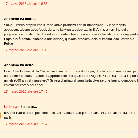
17 marzo 2013 alle ore 16:56
Anonimo ha detto...
Salve... credo proprio che il Papa abbia problemi seri di intonazione. Si è percepito
abbastanza bene quest'oggi, durante la Messa celebrata in S. Anna: al termine della
preghiera eucaristica, la dossologia è stata intonata da un concelebrante; si è poi aggiunto 
Papa e si è notato, almeno a mio avviso, qualche problemuccio di intonazione. Verificate
Felice
17 marzo 2013 alle ore 17:05
Anonimo ha detto...
Benedetto Dottore della Chiesa, mi manchi...se non dal Papa, da chi potremmo andare per
un commento nuovo, attento, approfondito della parola del Signore? Che riassuma in poch
minuti 2000 anni di magistero? Sintesi di miliadi di sensibilità diverse che hanno composto 
chiesa nel corso dei secoli
17 marzo 2013 alle ore 17:42
Unknown
ha detto...
Il Santo Padre ha un polmone solo. Gli manca il fiato per cantare. Si vede anche da come
parla.
17 marzo 2013 alle ore 17:57