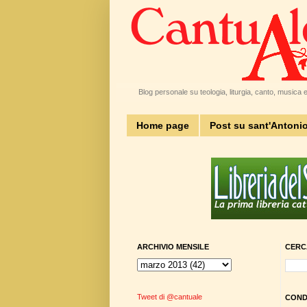
Blog personale su teologia, liturgia, canto, musica e 
Home page
Post su sant'Antoni
ARCHIVIO MENSILE
CERC
Tweet di @cantuale
CONDI