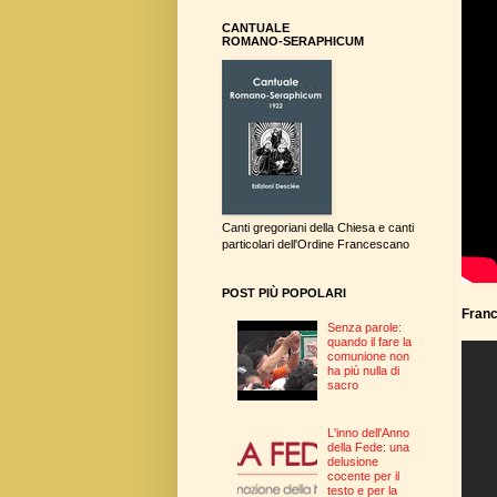
CANTUALE
ROMANO-SERAPHICUM
Canti gregoriani della Chiesa e canti
particolari dell'Ordine Francescano
POST PIÙ POPOLARI
Fran
Senza parole:
quando il fare la
comunione non
ha più nulla di
sacro
L'inno dell'Anno
della Fede: una
delusione
cocente per il
testo e per la