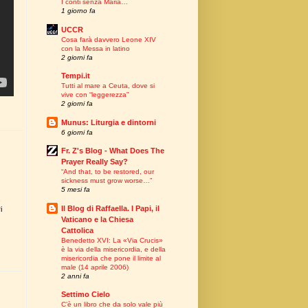
I conti senza Maria…
1 giorno fa
UCCR
Cosa farà davvero Leone XIV
con la Messa in latino
2 giorni fa
Tempi.it
Tutti al mare a Ceuta, dove si
vive con “leggerezza”
2 giorni fa
Munus: Liturgia e dintorni
6 giorni fa
Fr. Z's Blog - What Does The
Prayer Really Say?
“And that, to be restored, our
sickness must grow worse…”
5 mesi fa
.
Il Blog di Raffaella. I Papi, il
i
Vaticano e la Chiesa
Cattolica
Benedetto XVI: La «Via Crucis»
è la via della misericordia, e della
misericordia che pone il limite al
male (14 aprile 2006)
2 anni fa
Settimo Cielo
C’è un libro che da solo vale più