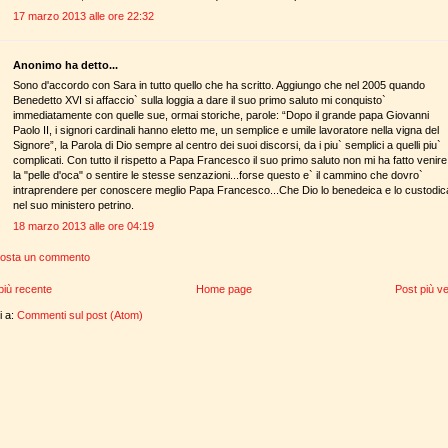
17 marzo 2013 alle ore 22:32
Anonimo ha detto...
Sono d'accordo con Sara in tutto quello che ha scritto. Aggiungo che nel 2005 quando
Benedetto XVI si affaccio` sulla loggia a dare il suo primo saluto mi conquisto`
immediatamente con quelle sue, ormai storiche, parole: “Dopo il grande papa Giovanni
Paolo II, i signori cardinali hanno eletto me, un semplice e umile lavoratore nella vigna del
Signore”, la Parola di Dio sempre al centro dei suoi discorsi, da i piu` semplici a quelli piu`
complicati. Con tutto il rispetto a Papa Francesco il suo primo saluto non mi ha fatto venire
la "pelle d'oca" o sentire le stesse senzazioni...forse questo e` il cammino che dovro`
intraprendere per conoscere meglio Papa Francesco...Che Dio lo benedeica e lo custodic
nel suo ministero petrino.
18 marzo 2013 alle ore 04:19
osta un commento
più recente
Home page
Post più v
ti a:
Commenti sul post (Atom)