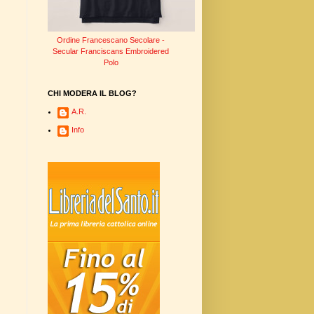
Ordine Francescano Secolare -
Secular Franciscans Embroidered
Polo
CHI MODERA IL BLOG?
A.R.
Info