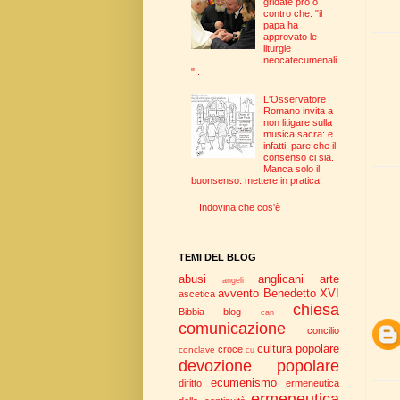
gridate pro o
contro che: "il
papa ha
approvato le
liturgie
neocatecumenali
"..
L'Osservatore
Romano invita a
non litigare sulla
musica sacra: e
infatti, pare che il
consenso ci sia.
Manca solo il
buonsenso: mettere in pratica!
Indovina che cos'è
TEMI DEL BLOG
abusi
anglicani
arte
angeli
avvento
Benedetto XVI
ascetica
chiesa
Bibbia
blog
can
comunicazione
concilio
cultura popolare
croce
conclave
cu
devozione popolare
ecumenismo
diritto
ermeneutica
ermeneutica