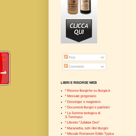
Post
Commenti
LIBRI E RISORSE WEB
* Risorse liturgiche su liturgia.it
* Messale gregoriano
* Denzinger e magistero
* Documenti liturgici e patristici
* La Summa teologica di
S.Tommaso
* Libretto "Jubilate Deo"
* Maranatha, tutti i libri liturgici
* Missale Romanum Editio Typica