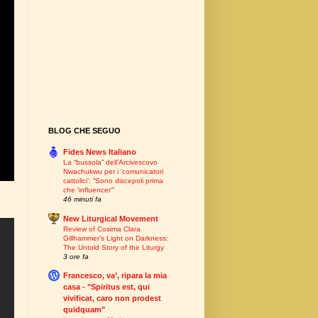
BLOG CHE SEGUO
Fides News Italiano
La “bussola” dell’Arcivescovo
Nwachukwu per i ‘comunicatori
cattolici’: “Sono discepoli prima
che ‘influencer’”
46 minuti fa
New Liturgical Movement
Review of Cosima Clara
Gillhammer’s Light on Darkness:
The Untold Story of the Liturgy
3 ore fa
Francesco, va’, ripara la mia
casa - "Spiritus est, qui
vivificat, caro non prodest
quidquam"