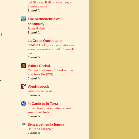
del Sinodo. È di un vescovo, ed
è sulla castità
2 anni fa
The hermeneutic of
continuity
Saint Gabriel
3 anni fa
il
La Croce Quotidiano
BRASILE - Ogni attacco alla vita
è anche un attacco allo Stato di
diritto
3 anni fa
Vultus Christi
Certain brethren of good repute
and holy life (XXI)
i
6 anni fa
la
VinoNuovo.it
- Amore con le ali
6 anni fa
In Caelo et in Terra
Luxembourg in an international
sea of red hats
6 anni fa
Senza peli sulla lingua
Un Papa eretico?
7 anni fa