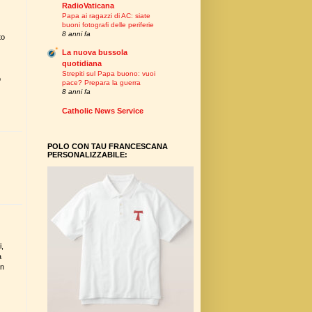
RadioVaticana
Papa ai ragazzi di AC: siate
buoni fotografi delle periferie
8 anni fa
to
La nuova bussola
quotidiana
Strepiti sul Papa buono: vuoi
o
pace? Prepara la guerra
8 anni fa
Catholic News Service
POLO CON TAU FRANCESCANA
PERSONALIZZABILE:
i,
a
on