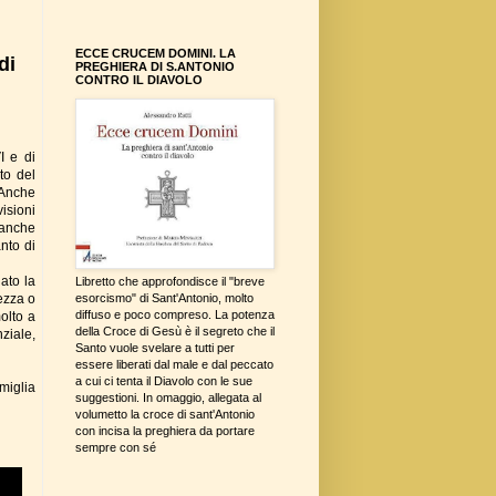
ECCE CRUCEM DOMINI. LA
di
PREGHIERA DI S.ANTONIO
CONTRO IL DIAVOLO
I e di
to del
. Anche
visioni
, anche
nto di
ato la
Libretto che approfondisce il "breve
ezza o
esorcismo" di Sant'Antonio, molto
diffuso e poco compreso. La potenza
olto a
della Croce di Gesù è il segreto che il
ziale,
Santo vuole svelare a tutti per
essere liberati dal male e dal peccato
a cui ci tenta il Diavolo con le sue
miglia
suggestioni. In omaggio, allegata al
volumetto la croce di sant'Antonio
con incisa la preghiera da portare
sempre con sé