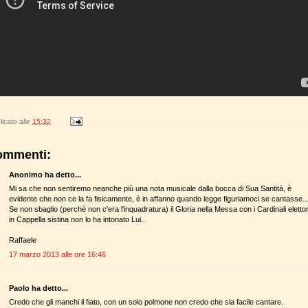
icato alle
15:32
ommenti:
Anonimo ha detto...
Mi sa che non sentiremo neanche più una nota musicale dalla bocca di Sua Santità, è
evidente che non ce la fa fisicamente, è in affanno quando legge figuriamoci se cantasse..
Se non sbaglio (perchè non c'era l'inquadratura) il Gloria nella Messa con i Cardinali elettor
in Cappella sistina non lo ha intonato Lui..
Raffaele
17 marzo 2013 alle ore 16:46
Paolo ha detto...
Credo che gli manchi il fiato, con un solo polmone non credo che sia facile cantare.