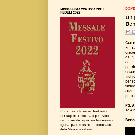
DOME
MESSALINO FESTIVO PER I
FEDELI 2022
Un 
Ben
Confr
Franc
discor
dal pu
dei di
per da
esser
Inolt
bened
timid
cuore
però c
PS. 
ad Al
Con i testi nella nuova traduzione.
Per seguire la Messa e per avere
Bene
sotto mano le risposte e le variazioni
(gloria, padre nostro...) all'ordinario
della Messa in italiano