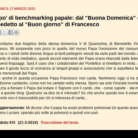
NICA 17 MARZO 2013
po' di benchmarking papale: dal "Buona Domenica" 
edetto al "Buon giorno" di Francesco
ontiamo due Angelus della stessa domenica V di Quaresima, di Benedetto XV
esco. Mi sorprende non poco in quello del nuovo Papa l'omissione del riassun
so e i saluti nelle diverse lingue ai tanti pellegrini venuti da varie parti del mondo
nto di vista mediatico, questi piccoli interventi del Papa erano rilanciati dalle tele
versi linguaggi. Sarà il caso che i collaboratori del Pontefice si rimettano in moto
re il giusto tocco di vicinanza ai singoli gruppi e associazioni che si aspettano ta
e menzionati dal Papa.
re anche in questa occasione Papa Francesco non canta. Nemmeno oggi ci ha d
izione cantando, come non ha cantato nella messa. Spero sia solo l'iniziale incert
ezza a frenare il Papa dal lodare il Signore con il canto, che - come sapete - sta m
 a questo blog. Qualcuno sa dire se è intonato? So che anche questo non è essen
erto non è trascurabile per chi si interessa di canto...
Aggiornamento
: Mi dicono che il papa ha avuto problemi polmonari (in questo asso
bino Luciani, operato più volte ai polmoni) e quindi non può.
detto XVI (21-3-2010)
Trascrizione del testo