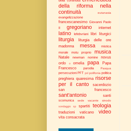
della continuità
della riforma nella
continuità
eutanasia
evangelizzazione
francescanesimo
Giovanni Paolo
gregoriano
internet
II
latino
libri liturgici
lefebvriani
liturgia
liturgia delle ore
messa
madonna
mistica
musica
morale
motu proprio
Natale
novus
newman
nomine
papa
ordo
omelia
Papa
o
Francesco
parodia
Pasqua
persecuzioni
PFT
politica
polifonia
pol
risorse
preghiera
quaresima
per il canto
sacerdozio
san francesco
sant'antonio
santi
scomunica
sede vacante
sinodo
teologia
spartiti
sondaggio
sp
video
traduzioni
vaticano
vita consacrata