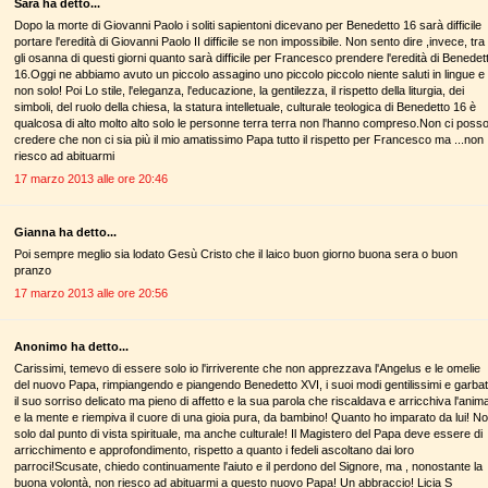
Sara ha detto...
Dopo la morte di Giovanni Paolo i soliti sapientoni dicevano per Benedetto 16 sarà difficile
portare l'eredità di Giovanni Paolo II difficile se non impossibile. Non sento dire ,invece, tra
gli osanna di questi giorni quanto sarà difficile per Francesco prendere l'eredità di Benedet
16.Oggi ne abbiamo avuto un piccolo assagino uno piccolo piccolo niente saluti in lingue e
non solo! Poi Lo stile, l'eleganza, l'educazione, la gentilezza, il rispetto della liturgia, dei
simboli, del ruolo della chiesa, la statura intelletuale, culturale teologica di Benedetto 16 è
qualcosa di alto molto alto solo le personne terra terra non l'hanno compreso.Non ci poss
credere che non ci sia più il mio amatissimo Papa tutto il rispetto per Francesco ma ...non
riesco ad abituarmi
17 marzo 2013 alle ore 20:46
Gianna ha detto...
Poi sempre meglio sia lodato Gesù Cristo che il laico buon giorno buona sera o buon
pranzo
17 marzo 2013 alle ore 20:56
Anonimo ha detto...
Carissimi, temevo di essere solo io l'irriverente che non apprezzava l'Angelus e le omelie
del nuovo Papa, rimpiangendo e piangendo Benedetto XVI, i suoi modi gentilissimi e garbat
il suo sorriso delicato ma pieno di affetto e la sua parola che riscaldava e arricchiva l'anim
e la mente e riempiva il cuore di una gioia pura, da bambino! Quanto ho imparato da lui! N
solo dal punto di vista spirituale, ma anche culturale! Il Magistero del Papa deve essere di
arricchimento e approfondimento, rispetto a quanto i fedeli ascoltano dai loro
parroci!Scusate, chiedo continuamente l'aiuto e il perdono del Signore, ma , nonostante la
buona volontà, non riesco ad abituarmi a questo nuovo Papa! Un abbraccio! Licia S