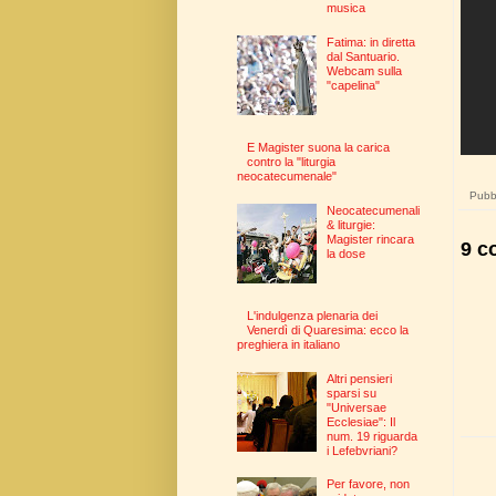
musica
Fatima: in diretta
dal Santuario.
Webcam sulla
"capelina"
E Magister suona la carica
contro la "liturgia
neocatecumenale"
Pubbl
Neocatecumenali
& liturgie:
Magister rincara
9 c
la dose
L'indulgenza plenaria dei
Venerdì di Quaresima: ecco la
preghiera in italiano
Altri pensieri
sparsi su
"Universae
Ecclesiae": Il
num. 19 riguarda
i Lefebvriani?
Per favore, non